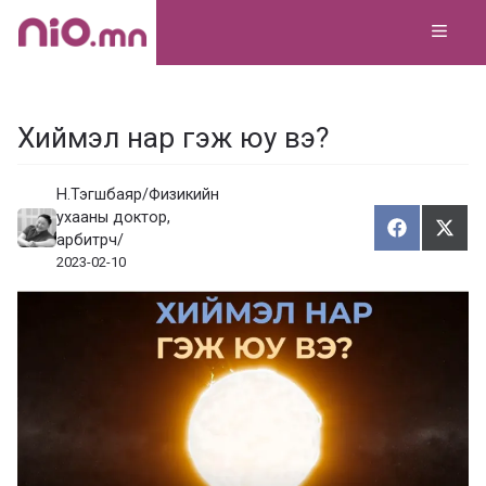
Skip
MEN
to
content
Хиймэл нар гэж юу вэ?
Н.Тэгшбаяр/Физикийн
ухааны доктор,
Хуваалца
Түгэ
Х
Т
арбитрч/
у
2023-02-10
в
г
а
э
а
э
л
х
ц
а
х