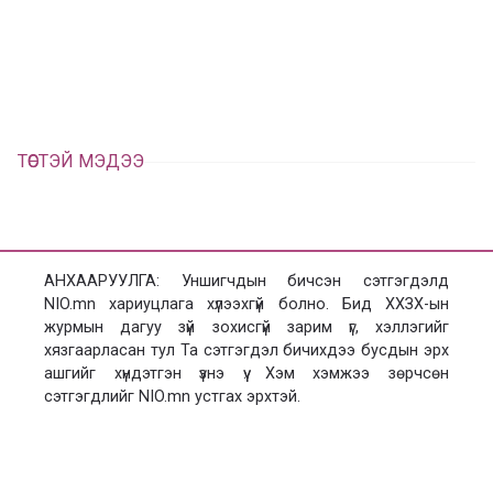
а
э
л
х
ц
а
х
ТӨСТЭЙ МЭДЭЭ
АНХААРУУЛГА: Уншигчдын бичсэн сэтгэгдэлд
NIO.mn хариуцлага хүлээхгүй болно. Бид ХХЗХ-ын
журмын дагуу зүй зохисгүй зарим үг, хэллэгийг
хязгаарласан тул Та сэтгэгдэл бичихдээ бусдын эрх
ашгийг хүндэтгэн үзнэ үү. Хэм хэмжээ зөрчсөн
сэтгэгдлийг NIO.mn устгах эрхтэй.