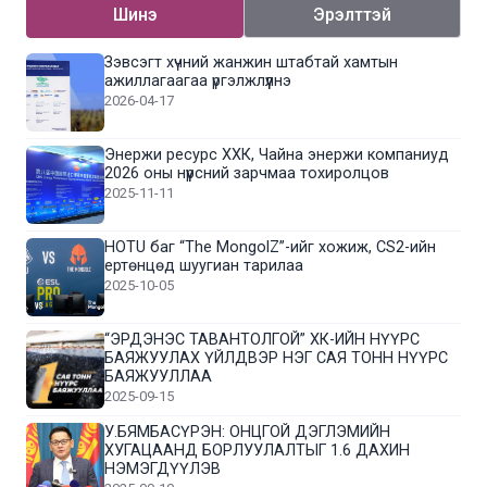
Шинэ
Эрэлттэй
Зэвсэгт хүчний жанжин штабтай хамтын
ажиллагаагаа үргэлжлүүлнэ
2026-04-17
Энержи ресурс ХХК, Чайна энержи компаниуд
2026 оны нүүрсний зарчмаа тохиролцов
2025-11-11
HOTU баг “The MongolZ”-ийг хожиж, CS2-ийн
ертөнцөд шуугиан тарилаа
2025-10-05
“ЭРДЭНЭС ТАВАНТОЛГОЙ” ХК-ИЙН НҮҮРС
БАЯЖУУЛАХ ҮЙЛДВЭР НЭГ САЯ ТОНН НҮҮРС
БАЯЖУУЛЛАА
2025-09-15
У.БЯМБАСҮРЭН: ОНЦГОЙ ДЭГЛЭМИЙН
ХУГАЦААНД БОРЛУУЛАЛТЫГ 1.6 ДАХИН
НЭМЭГДҮҮЛЭВ