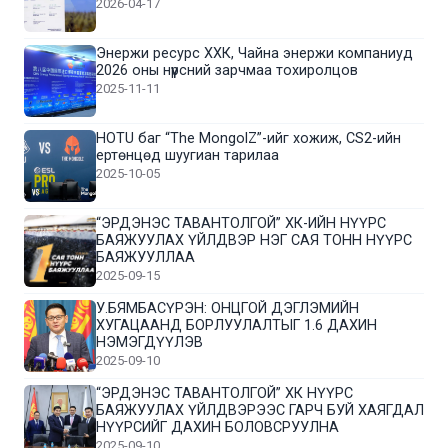
2026-04-17
Энержи ресурс ХХК, Чайна энержи компаниуд
2026 оны нүүрсний зарчмаа тохиролцов
2025-11-11
HOTU баг “The MongolZ”-ийг хожиж, CS2-ийн
ертөнцөд шуугиан тарилаа
2025-10-05
“ЭРДЭНЭС ТАВАНТОЛГОЙ” ХК-ИЙН НҮҮРС
БАЯЖУУЛАХ ҮЙЛДВЭР НЭГ САЯ ТОНН НҮҮРС
БАЯЖУУЛЛАА
2025-09-15
У.БЯМБАСҮРЭН: ОНЦГОЙ ДЭГЛЭМИЙН
ХУГАЦААНД БОРЛУУЛАЛТЫГ 1.6 ДАХИН
НЭМЭГДҮҮЛЭВ
2025-09-10
“ЭРДЭНЭС ТАВАНТОЛГОЙ” ХК НҮҮРС
БАЯЖУУЛАХ ҮЙЛДВЭРЭЭС ГАРЧ БУЙ ХАЯГДАЛ
НҮҮРСИЙГ ДАХИН БОЛОВСРУУЛНА
2025-09-10