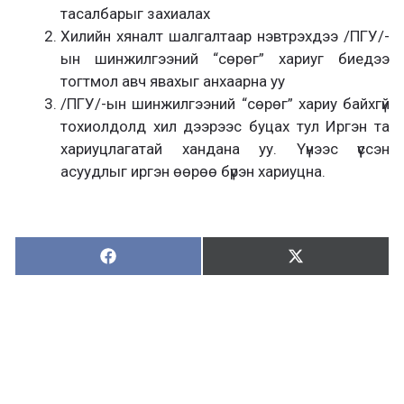
тасалбарыг захиалах
Хилийн хяналт шалгалтаар нэвтрэхдээ /ПГУ/-
ын шинжилгээний “сөрөг” хариуг биедээ
тогтмол авч явахыг анхаарна уу
/ПГУ/-ын шинжилгээний “сөрөг” хариу байхгүй
тохиолдолд хил дээрээс буцах тул Иргэн та
хариуцлагатай хандана уу. Үүнээс үүссэн
асуудлыг иргэн өөрөө бүрэн хариуцна.
Хуваалцах:
Түгээх:
Х
Т
у
в
г
а
э
а
э
л
х
ц
а
х