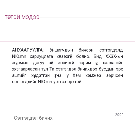
ТӨСТЭЙ МЭДЭЭ
АНХААРУУЛГА: Уншигчдын бичсэн сэтгэгдэлд
NIO.mn хариуцлага хүлээхгүй болно. Бид ХХЗХ-ын
журмын дагуу зүй зохисгүй зарим үг, хэллэгийг
хязгаарласан тул Та сэтгэгдэл бичихдээ бусдын эрх
ашгийг хүндэтгэн үзнэ үү. Хэм хэмжээ зөрчсөн
сэтгэгдлийг NIO.mn устгах эрхтэй.
Сэтгэгдэл
2000
бичих