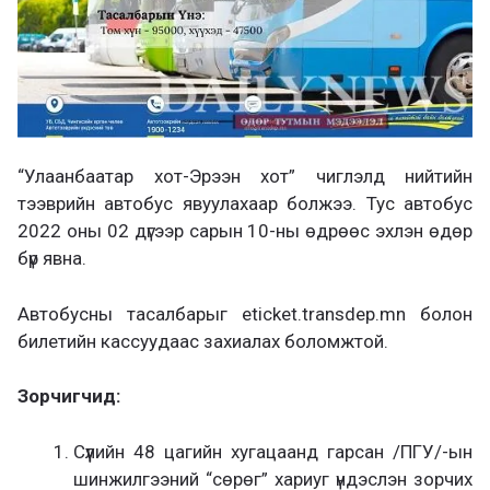
“Улаанбаатар хот-Эрээн хот” чиглэлд нийтийн
тээврийн автобус явуулахаар болжээ. Тус автобус
2022 оны 02 дүгээр сарын 10-ны өдрөөс эхлэн өдөр
бүр явна.
Автобусны тасалбарыг eticket.transdep.mn болон
билетийн кассуудаас захиалах боломжтой.
Зорчигчид:
Сүүлийн 48 цагийн хугацаанд гарсан /ПГУ/-ын
шинжилгээний “сөрөг” хариуг үндэслэн зорчих