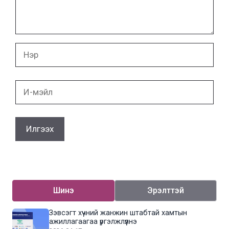
Нэр
И-
мэйл
Шинэ
Эрэлттэй
Зэвсэгт хүчний жанжин штабтай хамтын
ажиллагаагаа үргэлжлүүлнэ