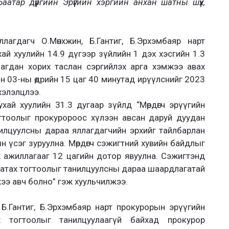
аатар дүүргийн Эрүүгийн хэргийн анхан шатны шүүх,
лагдагч О.Мөнхжин, Б.Гантиг, Б.Эрхэмбаяр нарт
ай хуулийн 14.9 дүгээр зүйлийн 1 дэх хэсгийн 1.3
агдан хорих таслан сэргийлэх арга хэмжээ авах
н 03-ны өдрийн 15 цаг 40 минутад ирүүлснийг 2023
хэлэлцлээ.
хай хуулийн 31.3 дугаар зүйлд “Мөрдөгч эрүүгийн
огтоолыг прокуророос хүлээн авсан даруй дуудан
илцуулсны дараа яллагдагчийн эрхийг тайлбарлан
ын үсэг зуруулна. Мөрдөгч сэжигтний хувийн байдлыг
х ажиллагааг 12 цагийн дотор явуулна. Сэжигтэнд
татах тогтоолыг танилцуулсны дараа шаардлагатай
жээ авч болно” гэж хуульчилжээ.
, Б.Гантиг, Б.Эрхэмбаяр нарт прокурорын эрүүгийн
х тогтоолыг танилцуулаагүй байхад прокурор