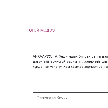
ТӨСТЭЙ МЭДЭЭ
АНХААРУУЛГА: Уншигчдын бичсэн сэтгэгдэлд
дагуу зүй зохисгүй зарим үг, хэллэгийг х
хүндэтгэн үзнэ үү. Хэм хэмжээ зөрчсөн сэтгэ
Сэтгэгдэл
бичих