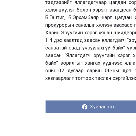
тэдгээрийг яллагдагчаар цагдан х
хэлэлцүүлэг болон хэрэгт авагдсан б
Б.Гантиг, Б.Эрхэмбаяр нарт цагдан
прокурорын саналыг хүлээн авахаас 
Харин Эрүүгийн хэрэг хянан шийдвэрл
1.4 дэх заалтад заасан яллагдагч “э
санаатай саад учруулахгүй байх” үүрг
заасан “Яллагдагч эрүүгийн хэрэг 
байх” зорилгыг хангах үүднээс яллаг
оны 02 дугаар сарын 06-ны өдрөөс
хязгаарлалт тогтоох таслан сэргийлэ
Хуваалцах:
Хуваалцах