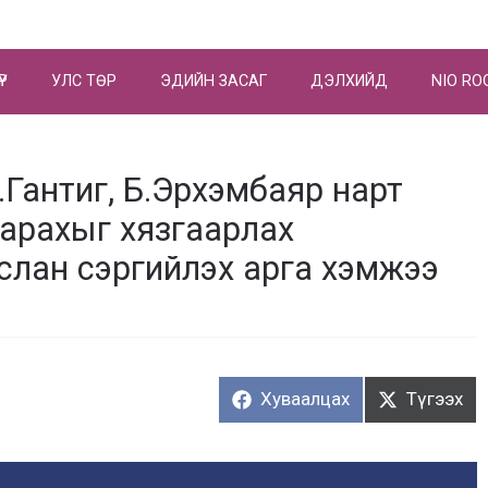
ҮР
УЛС ТӨР
ЭДИЙН ЗАСАГ
ДЭЛХИЙД
NIO RO
.Гантиг, Б.Эрхэмбаяр нарт
арахыг хязгаарлах
аслан сэргийлэх арга хэмжээ
Хуваалцах:
Түгээх:
Хуваалцах
Түгээх