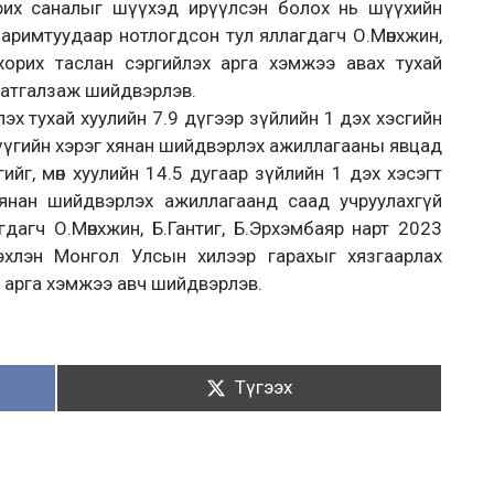
орих саналыг шүүхэд ирүүлсэн болох нь шүүхийн
аримтуудаар нотлогдсон тул яллагдагч О.Мөнхжин,
 хорих таслан сэргийлэх арга хэмжээ авах тухай
татгалзаж шийдвэрлэв.
эх тухай хуулийн 7.9 дүгээр зүйлийн 1 дэх хэсгийн
рүүгийн хэрэг хянан шийдвэрлэх ажиллагааны явцад
ийг, мөн хуулийн 14.5 дугаар зүйлийн 1 дэх хэсэгт
хянан шийдвэрлэх ажиллагаанд саад учруулахгүй
дагч О.Мөнхжин, Б.Гантиг, Б.Эрхэмбаяр нарт 2023
 эхлэн Монгол Улсын хилээр гарахыг хязгаарлах
х арга хэмжээ авч шийдвэрлэв.
Түгээх:
Түгээх