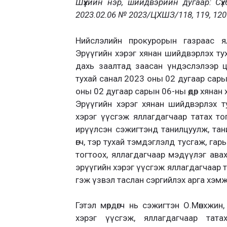
Шүүхийн нэр, шийдвэрийн дугаар: Сүхб
2023.02.06 № 2023/ЦХШЗ/118, 119, 120
Нийслэлийн прокурорын газраас ял
Эрүүгийн хэрэг хянан шийдвэрлэх тух
дахь заалтад заасан үндэслэлээр ц
тухай санал 2023 оны 02 дугаар сары
оны 02 дугаар сарын 06-ны өдөр хянан 
Эрүүгийн хэрэг хянан шийдвэрлэх ту
хэрэг үүсгэж яллагдагчаар татах т
ирүүлсэн сэжигтэнд танилцуулж, тан
өгч, тэр тухай тэмдэглэлд тусгаж, гар
тогтоох, яллагдагчаар мэдүүлэг ава
эрүүгийн хэрэг үүсгэж яллагдагчаар 
гэж үзвэл таслан сэргийлэх арга хэм
Гэтэл мөрдөгч нь сэжигтэн О.Мөнхжин
хэрэг үүсгэж, яллагдагчаар тата