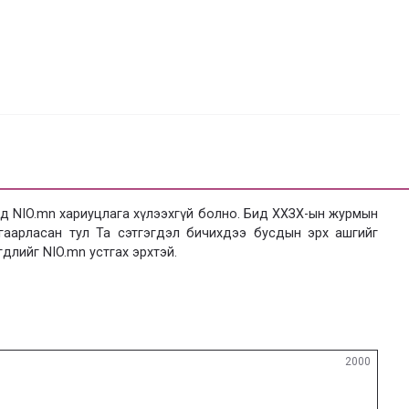
 NIO.mn хариуцлага хүлээхгүй болно. Бид ХХЗХ-ын журмын
язгаарласан тул Та сэтгэгдэл бичихдээ бусдын эрх ашгийг
гдлийг NIO.mn устгах эрхтэй.
2000