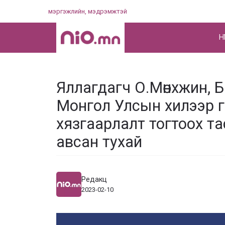
Skip
мэргэжлийн, мэдрэмжтэй
to
content
НҮ
Яллагдагч О.Мөнхжин, Б
Монгол Улсын хилээр г
хязгаарлалт тогтоох т
авсан тухай
Редакц
2023-02-10