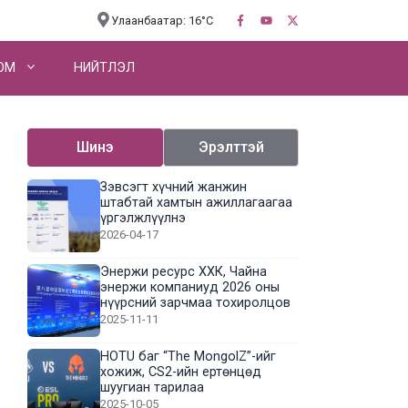
Улаанбаатар: 16°C
OM
НИЙТЛЭЛ
Шинэ
Эрэлттэй
Зэвсэгт хүчний жанжин
штабтай хамтын ажиллагаагаа
үргэлжлүүлнэ
2026-04-17
Энержи ресурс ХХК, Чайна
энержи компаниуд 2026 оны
нүүрсний зарчмаа тохиролцов
2025-11-11
HOTU баг “The MongolZ”-ийг
хожиж, CS2-ийн ертөнцөд
шуугиан тарилаа
2025-10-05