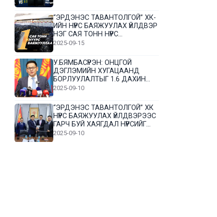
“ЭРДЭНЭС ТАВАНТОЛГОЙ” ХК-
ИЙН НҮҮРС БАЯЖУУЛАХ ҮЙЛДВЭР
НЭГ САЯ ТОНН НҮҮРС
БАЯЖУУЛЛАА
2025-09-15
У.БЯМБАСҮРЭН: ОНЦГОЙ
ДЭГЛЭМИЙН ХУГАЦААНД
БОРЛУУЛАЛТЫГ 1.6 ДАХИН
НЭМЭГДҮҮЛЭВ
2025-09-10
“ЭРДЭНЭС ТАВАНТОЛГОЙ” ХК
НҮҮРС БАЯЖУУЛАХ ҮЙЛДВЭРЭЭС
ГАРЧ БУЙ ХАЯГДАЛ НҮҮРСИЙГ
ДАХИН БОЛОВСРУУЛНА
2025-09-10
Л.Гүндалай: Дүр эсгэсэн худал
хуурмагтай эвлэрч чаддаггүй
нь миний алдаа байж магадгүй
2025-09-05
ЦОГТЦЭЦИЙ СУМЫН ЦАГААН-
ОВОО, СИЙРСТ БАГИЙН
ИРГЭДИЙН ТӨЛӨӨЛӨЛ НҮҮРС