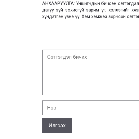
АНХААРУУЛГА: Уншигчдын бичсэн сэтгэгдэлд
дагуу зүй зохисгүй зарим үг, хэллэгийг х
хүндэтгэн үзнэ үү. Хэм хэмжээ зөрчсөн сэтгэ
Сэтгэгдэл
бичих
Нэр