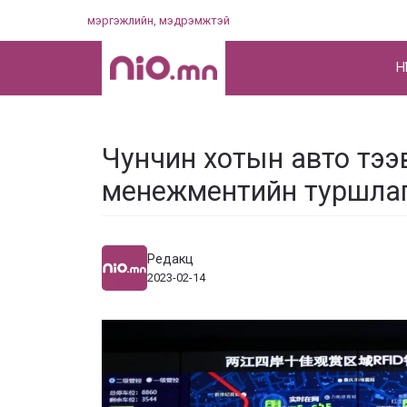
Skip
мэргэжлийн, мэдрэмжтэй
to
content
НҮ
Чунчин хотын авто тээ
менежментийн туршлаг
Редакц
2023-02-14