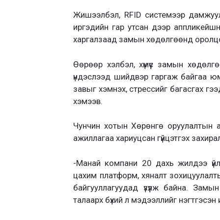
Жишээлбэл, RFID системээр дамжуул
иргэдийн гар утсан дээр аппликейшнэ
харгалзаад замын хөдөлгөөнд оролцон
Өөрөөр хэлбэл, хүмүүс замын хөдөлг
үндэслээд шийдвэр гаргаж байгаа юм.
завыг хэмнэх, стрессийг багасгах гэ
хэмээв.
Чунчин хотын Хөрөнгө оруулалтын а
ажиллагаа хариуцсан гүйцэтгэх захир
-Манай компани 20 дахь жилдээ үйл
цахим платформ, хяналт зохицуулалты
байгууллагуудад үзүүлж байна. Зам
талаарх бүхий л мэдээллийг нэгтгэсэн 