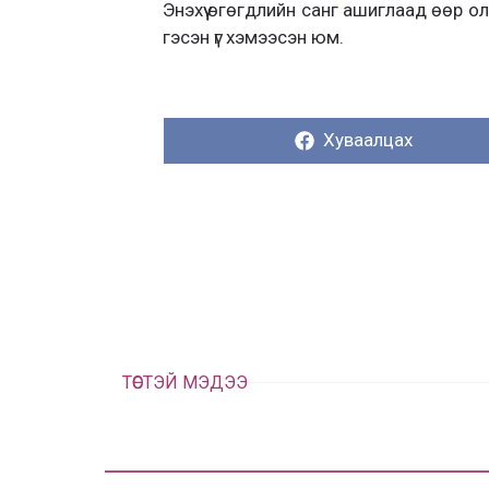
Энэхүү өгөгдлийн санг ашиглаад өөр о
гэсэн үг хэмээсэн юм.
Хуваалцах:
Хуваалцах
ТӨСТЭЙ МЭДЭЭ