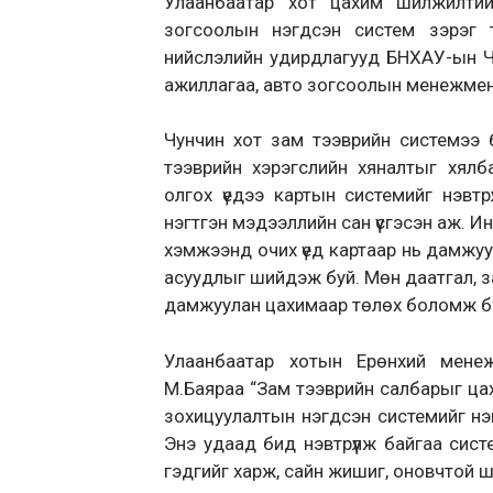
Улаанбаатар хот цахим шилжилтийн
зогсоолын нэгдсэн систем зэрэг те
нийслэлийн удирдлагууд БНХАУ-ын Ч
ажиллагаа, авто зогсоолын менежмен
Чунчин хот зам тээврийн системээ б
тээврийн хэрэгслийн хяналтыг хялб
олгох үедээ картын системийг нэвтрү
нэгтгэн мэдээллийн сан үүсгэсэн аж. И
хэмжээнд очих үед картаар нь дамжуу
асуудлыг шийдэж буй. Мөн даатгал, 
дамжуулан цахимаар төлөх боломж бүр
Улаанбаатар хотын Ерөнхий мене
М.Баяраа “Зам тээврийн салбарыг цах
зохицуулалтын нэгдсэн системийг нэв
Энэ удаад бид нэвтрүүлж байгаа сис
гэдгийг харж, сайн жишиг, оновчтой ш