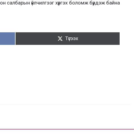
лон салбарын үйлчилгээг хүргэх боломж бүрдэж байна
Түгээх:
Түгээх