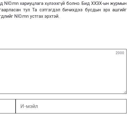
 NIO.mn хариуцлага хүлээхгүй болно. Бид ХХЗХ-ын журмын
язгаарласан тул Та сэтгэгдэл бичихдээ бусдын эрх ашгийг
гдлийг NIO.mn устгах эрхтэй.
2000
И-
мэйл