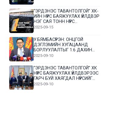
“ЭРДЭНЭС ТАВАНТОЛГОЙ” ХК-
ИЙН НҮҮРС БАЯЖУУЛАХ ҮЙЛДВЭР
НЭГ САЯ ТОНН НҮҮРС
БАЯЖУУЛЛАА
2025-09-15
У.БЯМБАСҮРЭН: ОНЦГОЙ
ДЭГЛЭМИЙН ХУГАЦААНД
БОРЛУУЛАЛТЫГ 1.6 ДАХИН
НЭМЭГДҮҮЛЭВ
2025-09-10
“ЭРДЭНЭС ТАВАНТОЛГОЙ” ХК
НҮҮРС БАЯЖУУЛАХ ҮЙЛДВЭРЭЭС
ГАРЧ БУЙ ХАЯГДАЛ НҮҮРСИЙГ
ДАХИН БОЛОВСРУУЛНА
2025-09-10
Л.Гүндалай: Дүр эсгэсэн худал
хуурмагтай эвлэрч чаддаггүй
нь миний алдаа байж магадгүй
2025-09-05
ЦОГТЦЭЦИЙ СУМЫН ЦАГААН-
ОВОО, СИЙРСТ БАГИЙН
ИРГЭДИЙН ТӨЛӨӨЛӨЛ НҮҮРС