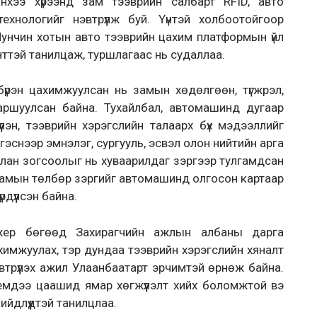
хээ хүрээнд зам тээврийн салбарт RFID, авто
хнологийг нэвтрүүлж буй. Үүнтэй холбоотойгоор
унчин хотын авто тээврийн цахим платформын үйл
ттэй танилцаж, туршлагаас нь судаллаа.
үрэн цахимжуулсан нь замын хөдөлгөөн, түгжрэл,
аршуулсан байна. Тухайлбал, автомашинд дугаар
үлэн, тээврийн хэрэгслийн талаарх бүх мэдээллийг
нгэснээр эмнэлэг, сургууль, эсвэл олон нийтийн арга
лан зогсоолыг нь хуваарилдаг зэргээр тулгамдсан
замын төлбөр зэргийг автомашинд олгосон картаар
дүүлсэн байна.
жер бөгөөд Захирагчийн ажлын албаны дарга
имжуулах, тэр дундаа тээврийн хэрэгслийн хяналт
трүүлэх ажил Улаанбаатарт эрчимтэй өрнөж байна.
темдээ цаашид ямар хөгжүүлэлт хийх боломжтой вэ
ийдлүүдтэй танилцлаа.