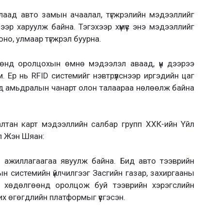
аад авто замын ачаалал, түгжрэлийн мэдээллийг
эр харуулж байна. Тэгэхээр хүмүүс энэ мэдээллийг
о, улмаар түгжрэл буурна.
өөнд оролцохын өмнө мэдээлэл аваад, үүн дээрээ
 Ер нь RFID системийг нэвтрүүлснээр иргэдийн цаг
эд амьдралын чанарт олон талаараа нөлөөлж байна
лтан карт мэдээллийн салбар групп ХХК-ийн Үйл
ал Жэн Шяан:
 ажиллагаагаа явуулж байна. Бид авто тээврийн
н системийн үйлчилгээг Засгийн газар, захиргааны
ын хөдөлгөөнд оролцож буй тээврийн хэрэгслийн
их өгөгдлийн платформыг үүсгэсэн.