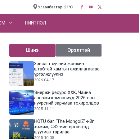
Улаанбаатар: 21°C
OM
НИЙТЛЭЛ
Шинэ
Эрэлттэй
Зэвсэгт хүчний жанжин
штабтай хамтын ажиллагаагаа
үргэлжлүүлнэ
2026-04-17
Энержи ресурс ХХК, Чайна
энержи компаниуд 2026 оны
нүүрсний зарчмаа тохиролцов
2025-11-11
HOTU баг “The MongolZ”-ийг
хожиж, CS2-ийн ертөнцөд
шуугиан тарилаа
2025-10-05