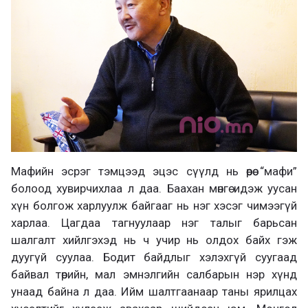
Мафийн эсрэг тэмцээд эцэс сүүлд нь өөрөө “мафи”
болоод хувирчихлаа л даа. Баахан мөнгө идэж уусан
хүн болгож харлуулж байгааг нь нэг хэсэг чимээгүй
харлаа. Цагдаа тагнуулаар нэг талыг барьсан
шалгалт хийлгэхэд нь ч учир нь олдох байх гэж
дуугүй суулаа. Бодит байдлыг хэлэхгүй суугаад
байвал төрийн, мал эмнэлгийн салбарын нэр хүнд
унаад байна л даа. Ийм шалтгаанаар таны ярилцах