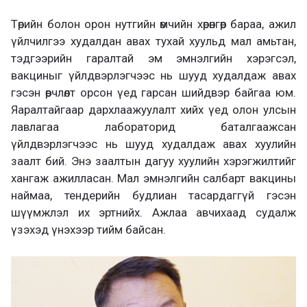
Төрийн болон орон нутгийн өмчийн хөрөнгөөр бараа, ажил
үйлчилгээ худалдан авах тухай хуульд мал амьтан,
тэдгээрийн гаралтай эм эмнэлгийн хэрэгсэл,
вакциныг үйлдвэрлэгчээс нь шууд худалдаж авах
гэсэн өөрчлөлт орсон үед гарсан шийдвэр байгаа юм.
Яаралтайгаар дархлаажуулалт хийх үед олон улсын
лавлагаа лабораторид баталгаажсан
үйлдвэрлэгчээс нь шууд худалдаж авах хуулийн
заалт бий. Энэ заалтын дагуу хуулийн хэрэгжилтийг
хангаж ажилласан. Мал эмнэлгийн салбарт вакцины
наймаа, тендерийн будлиан тасардаггүй гэсэн
шүүмжлэл их эртнийх. Ажлаа авчихаад судалж
үзэхэд үнэхээр тийм байсан.