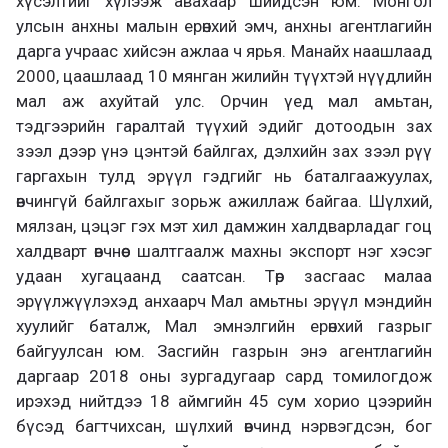
хүсэлтийг хүлээж авахаар шийдсэн юм. Монгол
улсын анхны малын ерөнхий эмч, анхны агентлагийн
дарга учраас хийсэн ажлаа ч ярья. Манайх наашлаад
2000, цаашлаад 10 мянган жилийн түүхтэй нүүдлийн
мал аж ахуйтай улс. Орчин үед мал амьтан,
тэдгээрийн гаралтай түүхий эдийг дотоодын зах
зээл дээр үнэ цэнтэй байлгах, дэлхийн зах зээл рүү
гаргахын тулд эрүүл гэдгийг нь баталгаажуулах,
өвчингүй байлгахыг зорьж ажиллаж байгаа. Шүлхий,
мялзан, цэцэг гэх мэт хил дамжин халдварладаг гоц
халдварт өвчнөөс шалтгаалж махны экспорт нэг хэсэг
удаан хугацаанд саатсан. Төр засгаас малаа
эрүүлжүүлэхэд анхаарч Мал амьтны эрүүл мэндийн
хуулийг баталж, Мал эмнэлгийн ерөнхий газрыг
байгуулсан юм. Засгийн газрын энэ агентлагийн
даргаар 2018 оны зургадугаар сард томилогдож
ирэхэд нийтдээ 18 аймгийн 45 сум хорио цээрийн
бүсэд багтчихсан, шүлхий өвчинд нэрвэгдсэн, бог