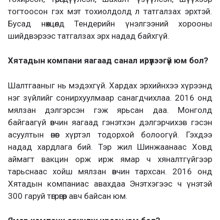
тогтоосон гэх мэт тохиолдолд л татгалзах эрхтэй.
Бусад нөхцөлд Тендерийн үнэлгээний хорооны
шийдвэрээс татгалзах эрх надад байхгүй.
Хятадын компани яагаад санал ирүүлээгүй юм бол?
Шалтгааныг нь мэдэхгүй. Хардах эрхийнхээ хүрээнд
нэг зүйлийг сонирхуулмаар санагдчихлаа. 2016 онд
мялзан дэлгэрсэн гэж ярьсан даа. Монголд
байгаагүй өвчин яагаад гэнэтхэн дэлгэрчихэв гэсэн
асуултын өнөөг хүртэл тодорхой болоогүй. Гэхдээ
надад хардлага бий. Тэр жил Шинжаанаас Ховд
аймагт вакцин орж ирж ямар ч хяналтгүйгээр
тарьснаас хойш мялзан өвчин тархсан. 2016 онд
Хятадын компаниас авахдаа Энэтхэгээс ч үнэтэй
300 гаруй төгрөгөөр авч байсан юм.