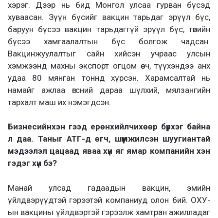
хэрэг. Дээр нь бид Монгол улсаа гурван бүсэд
хуваасан. Зүүн бүсийг вакцин тарьдаг эрүүл бүс,
баруун бүсээ вакцин тарьдаггүй эрүүл бүс, төвийн
бүсээ хамгаалалтын бүс болгож чадсан.
Вакцинжуулалтыг сайн хийсэн учраас улсын
хэмжээнд махны экспорт огцом өсч, түүхэндээ анх
удаа 80 мянган тоннд хүрсэн. Харамсалтай нь
намайг ажлаа өгсний дараа шүлхий, мялзангийн
тархалт маш их нэмэгдсэн.
Бизнесийнхэн гээд ерөнхийлчихөөр бүрхэг байна
л даа. Таныг АТГ-д өгч, шүүмжилсэн шуугиантай
мэдээлэл цацаад яваа хүн яг ямар компанийн хэн
гэдэг хүн бэ?
Манай улсад гадаадын вакцин, эмийн
үйлдвэрүүдтэй гэрээтэй компаниуд олон бий. ОХУ-
ын вакцины үйлдвэртэй гэрээлж хамтран ажилладаг