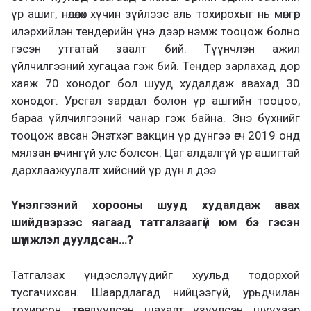
үр ашиг, нөлөөлөх хүчин зүйлээс аль тохирохыг нь мөнгөөр
илэрхийлэн тендерийн үнэ дээр нэмж тооцож болно
гэсэн утгатай заалт бий. Түүнчлэн ажил
үйлчилгээний хугацаа гэж бий. Тендер зарлахад дор
хаяж 70 хонодог бол шууд худалдаж авахад 30
хонодог. Урсгал зардал болон үр ашгийн тооцоо,
бараа үйлчилгээний чанар гэж байна. Энэ бүхнийг
тооцож авсан Энэтхэг вакцин үр дүнгээ өгч 2019 онд
мялзан өвчингүй улс болсон. Цаг алдалгүй үр ашигтай
дархлаажуулалт хийсний үр дүн л дээ.
Үнэлгээний хорооны шууд худалдаж авах
шийдвэрээс яагаад татгалзаагүй юм бэ гэсэн
шүүмжлэл дуулдсан…?
Татгалзах үндэслэлүүдийг хуульд тодорхой
тусгачихсан. Шаардлагад нийцээгүй, урьдчилан
тохирсон, төөрөгдүүлсэн, шахалт үзүүлсэн, шүүхээр