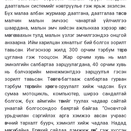
даатгалын системийг нэвтрүүлье гэж ярьж эхэлсэн.
Бүх малаа албан журмаар даатгана, даатгалаа төлсөн
малчин малын эмчээс чанартай үйлчилгээ
шаардана, малын эмч хийсэн ажлынхаа хэрээр хөлс
мөнгө авахын тулд малын үзлэг эмчилгээндээ онцгой
анхаарна. Ийм харилцан хяналтыг бий болгох зорилт
тавьсан. Ингэснээр жилд 300 орчим тэрбум төгрөг
цуглана гэж тооцсон. Жар орчим хувь нь мал
эмнэлгийн салбартаа зарцуулагдана, 40 орчим хувь
нь бэлчээрийн менежмэнтдээ зарцуулъя гэсэн
зорилт тавьсан. Төсөвтөө багтааж салбартаа гурван
тэрбум төгрөгийн хөрөнгө оруулалт хийж чадсан. Бүх
сумаа мотоцикль, компьютер, ширээ сандалтай
болгож, бүх аймгийн төвийг туулах чадвар сайтай
унаатай болгосондоо баяртай байгаа. “Оновчтой
урьдчилан сэргийлэх арга хэмжээ авсан учраас
өвчний тархалт буурч, хэмнэлт хийж чадлаа. Надад
мөнгө байна, Ерөнхий сайдаа дэмжиж өгөөч” гэж хүссэн