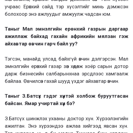
учраас Ерөнхий сайд тэр хүсэлтийг минь дэмжсэн
болохоор энэ ажлуудыг амжуулж чадсан юм.
Таныг Мал эмнэлгийн ерөнхий газрын даргаар
ажиллаж байхад гахайн африкийн мялзан гэж
айхавтар өвчин гарч байл уу?
Тэгсэн, манайд улсад байхгүй өвчин дэлгэрсэн. Мал
эмнэлгийн ерөнхий газар зөв хөдөлж хоёр сарын дотор
дарж бизнесийн салбарынхнаа эрсдлээс хамгаалж
байлаа. Өвчилсөн гахай шууд үхдэг айхавтар өвчин.
Таныг З.Батсүх гэдэг хүнтэй холбож буруутгасан
байсан. Ямар учиртай хүн бэ?
З.Батсүх шинжлэх ухааны доктор хүн. Хүрээлэнгийн
ажилтан. Энэ хүрээндээ ажлаа хийгээд явсан хүн.