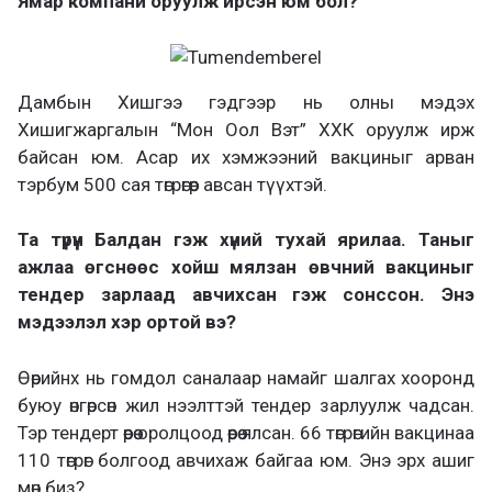
Ямар компани оруулж ирсэн юм бол?
Дамбын Хишгээ гэдгээр нь олны мэдэх
Хишигжаргалын “Мон Оол Вэт” ХХК оруулж ирж
байсан юм. Асар их хэмжээний вакциныг арван
тэрбум 500 сая төгрөгөөр авсан түүхтэй.
Та түрүүн Балдан гэж хүний тухай ярилаа. Таныг
ажлаа өгснөөс хойш мялзан өвчний вакциныг
тендер зарлаад авчихсан гэж сонссон. Энэ
мэдээлэл хэр ортой вэ?
Өөрийнх нь гомдол саналаар намайг шалгах хооронд
буюу өнгөрсөн жил нээлттэй тендер зарлуулж чадсан.
Тэр тендерт өөрөө оролцоод өөрөө ялсан. 66 төгрөгийн вакцинаа
110 төгрөг болгоод авчихаж байгаа юм. Энэ эрх ашиг
мөн биз?