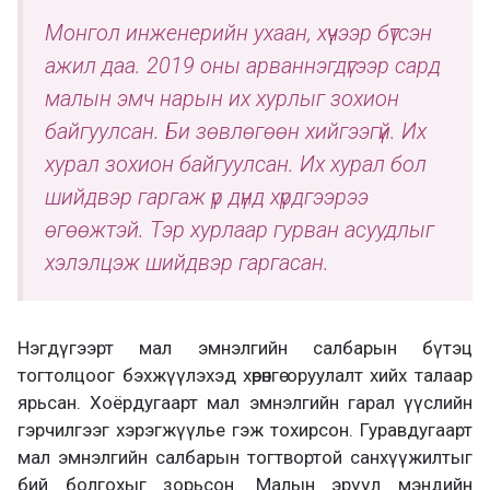
Монгол инженерийн ухаан, хүчээр бүтсэн
ажил даа. 2019 оны арваннэгдүгээр сард
малын эмч нарын их хурлыг зохион
байгуулсан. Би зөвлөгөөн хийгээгүй. Их
хурал зохион байгуулсан. Их хурал бол
шийдвэр гаргаж үр дүнд хүрдгээрээ
өгөөжтэй. Тэр хурлаар гурван асуудлыг
хэлэлцэж шийдвэр гаргасан.
Нэгдүгээрт мал эмнэлгийн салбарын бүтэц
тогтолцоог бэхжүүлэхэд хөрөнгө оруулалт хийх талаар
ярьсан. Хоёрдугаарт мал эмнэлгийн гарал үүслийн
гэрчилгээг хэрэгжүүлье гэж тохирсон. Гуравдугаарт
мал эмнэлгийн салбарын тогтвортой санхүүжилтыг
бий болгохыг зорьсон. Малын эрүүл мэндийн