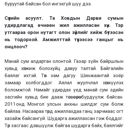
буруутай байсан бол ингэхгүй шүү дээ.
Сүүлийн асуулт. Та Ховдын Дарви сумын
удирдлагад өчнөөн жил ажилласан хүн. Тэр
утгаараа орон нутагт олон зүйлийг хийж бүтээсэн
нь тодорхой. Амжилттай түүхээсээ ганцыг нь
онцлооч?
Манай сум алдартан олонтой. Газар зүйн байршлын
хувьд хөгжиж болохуйц давуу талтай. Байгалийн
баялаг ихтэй. Төв зам дагуу. Шинжаантай хоёр
замаар холбогддог. Аялал жуулчлал хөгжүүлэх
боломжтой. Намайг удирдах үед манай сум эдийн
засгийн хувьд бие дааж төсвөө өөрөө бүрдүүлж байсан.
2011онд Монгол улсын анхны шилдэг сум болж
байлаа. Насаараа төрд ажиллахдаа ганц зарчмаас огт
хазайж байсангүй. Шударга ажиллахсан гэж боддог.
Төр засгаас дэвшүүлж байгаа шударга байх, баялгийг