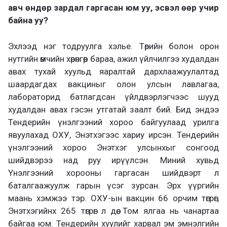
авч өндөр зардал гаргасан юм уу, эсвэл өөр учир
байна уу?
Эхлээд нэг тодруулга хэлье. Төрийн болон орон
нутгийн өмчийн хөрөнгөөр бараа, ажил үйлчилгээ худалдан
авах тухай хуульд яаралтай дархлаажуулалтад
шаардагдах вакциныг олон улсын лавлагаа,
лабораторид батлагдсан үйлдвэрлэгчээс шууд
худалдан авах гэсэн утгатай заалт бий. Бид эндээ
Тендерийн үнэлгээний хороо байгуулаад урилга
явуулахад ОХУ, Энэтхэгээс хариу ирсэн. Тендерийн
үнэлгээний хороо Энэтхэг улсынхыг сонгоод
шийдвэрээ над руу ирүүлсэн. Миний хувьд
Үнэлгээний хорооны гаргасан шийдвэрт л
баталгаажуулж гарын үсэг зурсан. Эрх үүргийн
маань хэмжээ тэр. ОХУ-ын вакцин 66 орчим төгрөг,
Энэтхэгийнх 265 төгрөг л дөө. Том ялгаа нь чанартаа
байгаа юм. Тендерийн хуулийг харвал эм эмнэлгийн