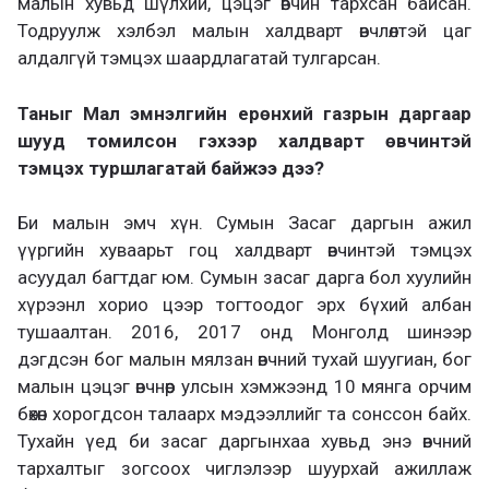
малын хувьд шүлхий, цэцэг өвчин тархсан байсан.
Тодруулж хэлбэл малын халдварт өвчлөлтэй цаг
алдалгүй тэмцэх шаардлагатай тулгарсан.
Таныг Мал эмнэлгийн ерөнхий газрын даргаар
шууд томилсон гэхээр халдварт өвчинтэй
тэмцэх туршлагатай байжээ дээ?
Би малын эмч хүн. Сумын Засаг даргын ажил
үүргийн хуваарьт гоц халдварт өвчинтэй тэмцэх
асуудал багтдаг юм. Сумын засаг дарга бол хуулийн
хүрээнл хорио цээр тогтоодог эрх бүхий албан
тушаалтан. 2016, 2017 онд Монголд шинээр
дэгдсэн бог малын мялзан өвчний тухай шуугиан, бог
малын цэцэг өвчнөөр улсын хэмжээнд 10 мянга орчим
бөхөн хорогдсон талаарх мэдээллийг та сонссон байх.
Тухайн үед би засаг даргынхаа хувьд энэ өвчний
тархалтыг зогсоох чиглэлээр шуурхай ажиллаж