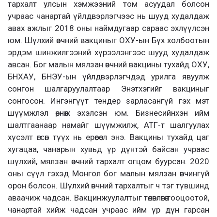
тархалт улсын хэмжээний том асуудал болсон
учраас чанартай үйлдвэрлэгчээс нь шууд худалдаж
авах ажлыг 2018 оны наймдугаар сараас эхлүүлсэн
юм. Шүлхий өвчний вакциныг ОХУ-ын Бүх холбоотын
эрдэм шинжилгээний хүрээлэнгээс шууд худалдаж
авсан. Бог малын мялзан өвчний вакцины тухайд ОХУ,
БНХАУ, БНЭУ-ын үйлдвэрлэгчдэд урилга явуулж
сонгон шалгаруулалтаар Энэтхэгийг вакциныг
сонгосон. Ингэнгүүт тендер зарласангүй гэх мэт
шүүмжлэл өрнөж эхэлсэн юм. Бизнесийнхэн ийм
шалтгаанаар намайг шүүмжилж, АТГ-т шалгуулах
хүсэлт өгсөн түүх нь ерөөсөө л энэ. Вакцины тухайд цаг
хугацаа, чанарын хувьд үр дүнтэй байсан учраас
шүлхий, мялзан өвчний тархалт огцом буурсан. 2020
оны сүүл гэхэд Монгол бог малын мялзан өвчингүй
орон болсон. Шүлхий өвчний тархалтыг ч тэг түвшинд
аваачиж чадсан. Вакцинжуулалтыг төлөвлөгөө тооцоотой,
чанартай хийж чадсан учраас ийм үр дүн гарсан