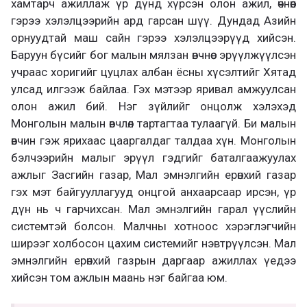
хамтарч ажиллаж үр дүнд хүрсэн олон ажил, өчнөөн
гэрээ хэлэлцээрийн ард гарсан шүү. Дундад Азийн
орнуудтай маш сайн гэрээ хэлэлцээрүүд хийсэн.
Баруун бүсийг бог малын мялзан өвчнөөс эрүүлжүүлсэн
учраас хоригийг цуцлах албан ёсны хүсэлтийг Хятад
улсад илгээж байлаа. Гэх мэтээр яривал амжуулсан
олон ажил бий. Нэг зүйлийг онцолж хэлэхэд
Монголын малын өвчлөл тартагтаа тулаагүй. Би малын
өвчин гэж ярихаас цааргалдаг талдаа хүн. Монголын
бэлчээрийн малыг эрүүл гэдгийг баталгаажуулах
ажлыг Засгийн газар, Мал эмнэлгийн ерөнхий газар
гэх мэт байгууллагууд онцгой анхаарсаар ирсэн, үр
дүн нь ч гарчихсан. Мал эмнэлгийн гарал үүслийн
системтэй болсон. Малчны хотноос хэрэглэгчийн
ширээг холбосон цахим системийг нэвтрүүлсэн. Мал
эмнэлгийн ерөнхий газрын даргаар ажиллах үедээ
хийсэн том ажлын маань нэг байгаа юм.