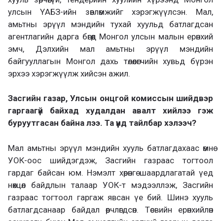
улсын ҮАБЗ-ийн зөвлөмжийг хэрэгжүүлсэн. Мал,
амьтны эрүүл мэндийн тухай хуульд батлагдсан
агентлагийн дарга бөгөөд Монгол улсын малын ерөнхий
эмч, Дэлхийн мал амьтны эрүүл мэндийн
байгууллагын Монгол дахь төлөөлөгчийн хувьд бүрэн
эрхээ хэрэгжүүлж хийсэн ажил.
Засгийн газар, Улсын онцгой комиссын шийдвэр
гаргаагүй байхад худалдан авалт хийлээ гэж
буруутгасан байна лээ. Та үүнд тайлбар хэлээч?
Мал амьтны эрүүл мэндийн хууль батлагдахаас өмнө
УОК-оос шийдэгдэж, Засгийн газраас тогтоол
гардаг байсан юм. Нэмэлт хөрөнгө шаардлагатай үед
нөхцөл байдлын талаар УОК-т мэдээллэж, Засгийн
газраас тогтоол гаргаж явсан үе бий. Шинэ хууль
батлагдсанаар байдал өөрчлөгдсөн. Төсвийн ерөнхийлөн