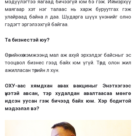
мэдүүлэгтээ яагаад бичээгүй юм бэ гэж. Иймэрхүү
маягаар хэт нэг талаас нь харж буруутгах гэж
улайраад байна л даа. Шударга шүүх үнэнийг олно
гэдэгт эргэлзэхгүй байгаа.
Та бизнестэй юу?
Өөрийнхөө хэмжээнд мал аж ахуй эрхэлдэг байсныг эс
тооцвол бизнес гээд байх юм үгүй. Төрд олон жил
ажилласан төрийн л хүн.
ОХУ-аас хямдхан авах вакциныг Энэтхэгээс
үнэтэй авсан, тэр худалдан авалтаасаа мөнгө
идсэн уусан гэж бичээд байх юм. Хэр бодитой
мэдээлэл вэ?