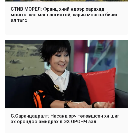
СТИВ МОРЕЛ: Франц хүний нүдээр харахад
монгол хэл маш логиктой, харин монгол бичиг
илүү төгс
С.Саранцацралт: Насанд хүрч төлөвшсөн хүн шиг
эх орондоо амьдрах л ЭХ ОРОНЧ үзэл