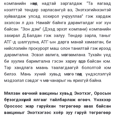
компанийн нөхөд надтай заргалдаж “Та яагаад
нээлттэй тендер зарласангүй вэ, Энэтхэгийнхэнтэй
хуйвалдаж улсад хохирол учрууллаа” гэж хардаж
эхэлсэн л дээ. Намайг байнга дарамталдаг нэг хүн
байсан. “Зон дэм” (Дээд эрхэт компани) компанийн
захирал Д.Балдан гэж залуу. Тендер зарла, таныг
АТГ-д шалгуулна, АТГ-ын дарга манай хамаатан, би
нийслэлийн прокурорт маш олон танилтай гэж ирээд
дарамтална. Эсвэл авлига, мөнгө амлана. Тухайн үед
би хуулиа баримтална гэсэн хариу өгдөг байсан юм.
Тэр хандлага маань таалагдаагүй бололтой юм
билээ. Мань хүний хувьд мөнгө төлөөд үндэслэлгүй
мэдээлэл сэвдэг ч мөн чанарыг нь ярихгүй байна.
Мялзан өвчний вакцины хувьд Энэтхэг, Оросын
бүтээгдэхүүний ялгааг тайлбарлаж өгөөч. Үнэхээр
Оросоос жар гаруйхан төгрөгөөр авах байсан
вакциныг Энэтхэгээс хоёр зуу гаруй төгрөгөөр