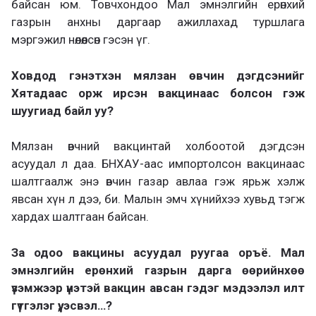
байсан юм. Товчхондоо Мал эмнэлгийн ерөнхий
газрын анхны даргаар ажиллахад туршлага
мэргэжил нөлөөлсөн гэсэн үг.
Ховдод гэнэтхэн мялзан өвчин дэгдсэнийг
Хятадаас орж ирсэн вакцинаас болсон гэж
шуугиад байл уу?
Мялзан өвчний вакцинтай холбоотой дэгдсэн
асуудал л даа. БНХАУ-аас импортолсон вакцинаас
шалтгаалж энэ өвчин газар авлаа гэж ярьж хэлж
явсан хүн л дээ, би. Малын эмч хүнийхээ хувьд тэгж
хардах шалтгаан байсан.
За одоо вакцины асуудал руугаа оръё. Мал
эмнэлгийн ерөнхий газрын дарга өөрийнхөө
үзэмжээр үнэтэй вакцин авсан гэдэг мэдээлэл илт
гүтгэлэг үү, эсвэл…?