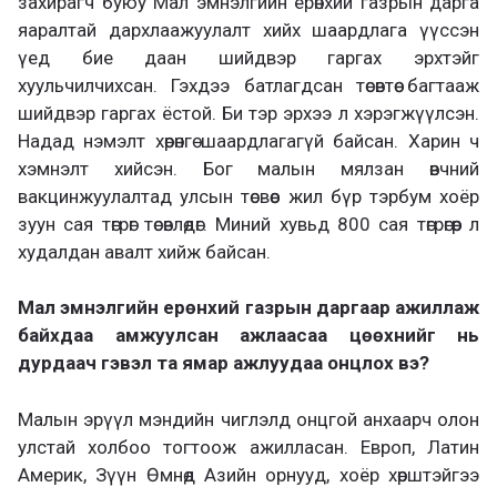
захирагч буюу Мал эмнэлгийн ерөнхий газрын дарга
яаралтай дархлаажуулалт хийх шаардлага үүссэн
үед бие даан шийдвэр гаргах эрхтэйг
хуульчилчихсан. Гэхдээ батлагдсан төсөвтөө багтааж
шийдвэр гаргах ёстой. Би тэр эрхээ л хэрэгжүүлсэн.
Надад нэмэлт хөрөнгө шаардлагагүй байсан. Харин ч
хэмнэлт хийсэн. Бог малын мялзан өвчний
вакцинжуулалтад улсын төсвөөс жил бүр тэрбум хоёр
зуун сая төгрөг төсөвлөдөг. Миний хувьд 800 сая төгрөгөөр л
худалдан авалт хийж байсан.
Мал эмнэлгийн ерөнхий газрын даргаар ажиллаж
байхдаа амжуулсан ажлаасаа цөөхнийг нь
дурдаач гэвэл та ямар ажлуудаа онцлох вэ?
Малын эрүүл мэндийн чиглэлд онцгой анхаарч олон
улстай холбоо тогтоож ажилласан. Европ, Латин
Америк, Зүүн Өмнөд Азийн орнууд, хоёр хөрштэйгээ