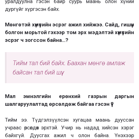
уралдуулна гэсэн байр суурь маань олон хүний
дургүйг хүргэсэн байх.
Мөнгөтэй хүмүүсийн эсрэг ажил хийжээ. Сайд, гишүүн
болгон морьтой гэхээр том эрх мэдэлтэй хүмүүсийн
эсрэг ч зогссон байна…?
Тийм тал бий байх. Баахан мөнгө амлаж
байсан тал бий шүү.
Мал эмнэлгийн ерөнхий газрын даргын
шалгаруулалтад өрсөлдөж байгаа гэсэн үү?
Тийм ээ. Түдгэлзүүлсэн хугацаа маань дууссан
учраас өрсөлдөх эрхтэй. Учир нь надад хийсэн хэрэг
байхгүй. Дуусгах ажил ч олон байна. Үнэхээр