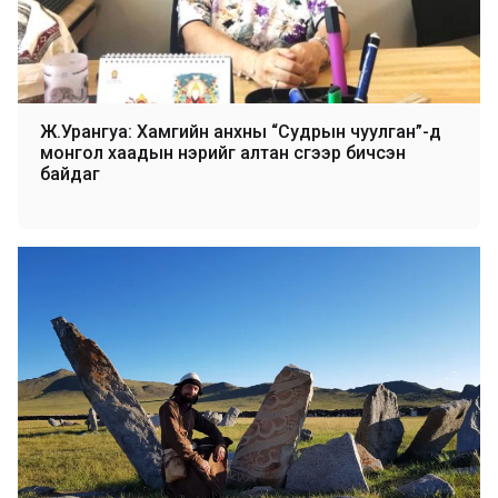
Ж.Урангуа: Хамгийн анхны “Судрын чуулган”-д
монгол хаадын нэрийг алтан үсгээр бичсэн
байдаг