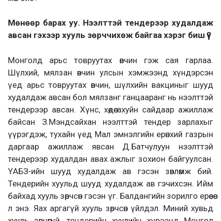
Мөнөөр барах уу. Нээлттэй тендерээр худалдаж
авсан гэхээр хууль зөрччихөж байгаа хэрэг биш үү?
Монголд арьс товруутах өвчин гэж сая гарлаа.
Шүлхий, мялзан өвчин улсын хэмжээнд хүндэрсэн
үед арьс товруутах өвчин, шүлхийн вакциныг шууд
худалдаж авсан бол мялзанг ганцааранг нь нээлттэй
тендерээр авсан. Хүнс, хөдөө ахуйн сайдаар ажиллаж
байсан З.Мэндсайхан нээлттэй тендер зарлахыг
үүрэгдэж, тухайн үед Мал эмнэлгийн ерөнхий газрын
даргаар ажиллаж явсан Д.Батчулуун нээлттэй
тендерээр худалдан авах ажлыг зохион байгуулсан.
ҮАБЗ-ийн шууд худалдаж ав гэсэн зөвлөмж бий.
Тендерийн хуульд шууд худалдаж ав гэчихсэн. Ийм
байхад хууль зөрчсөн гэсэн үг. Балдангийн зорилго ерөөсөө
л энэ. Яах аргагүй хууль зөрчсөн үйлдэл. Миний хувьд
хууль зөрчөөгүй, тендерийн хуулийн хүрээнд Монгол