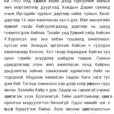
Би 1992 онд Хөдөө аж ахуйн дээд сургуулийг малын
эмч мэргэжлээр дүүргээд Ховдын Дарви суманд
очиж Иргэдийн хурлын даргаар найм, сумын Засаг
даргаар 16 жил ажилласан хүн л дээ. Мал эмнэлгийн
ерөнхий газар байгуулагдахад даргаар нь шууд
томилогдож байлаа. Тухайн үед Ерөнхий сайд байсан
У.Хүрэлсүх анх энэ албан тушаалд ажиллахыг
хүссэн юм. Эхэндээ эргэлзэж байсан ч сүүлдээ
ажиллахаар болсон. Хот газар бараадаж байгаа хүн
орон гэрийн асуудлаа шийдэж таарна. Сумын
удирдлагаар олон жил ажилласан хүнд байрны
урьдчилгаа хийчих хэмжээний хуримтлал байх нь
тодорхой. Мэдээж хамаатан садны бага сага тус
дэм бий. Тэгээд охиныхоо нэр дээр хоёр өрөө орон сууц
авсан. Зээлийн байр л даа. Ордер нь гараагүй учраас
хөрөнгө гэж үзэх боломжгүй. Тийм шалтгаанаар хөрөнгө
орлогын мэдүүлэгтээ бичээгүй. Одоо намайг нэг л
өнцгөөр буруутгаж байна. Зээл авснаа хөрөнгө орлогын