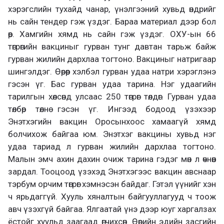
хэрэгслийн тухайд чанар, үнэлгээний хувьд өндрийг
нь сайн тендер гэж үздэг. Бараа материал дээр бол
өөр. Хамгийн хямд нь сайн гэж үздэг. ОХУ-ын 66
төгрөгийн вакциныг гурван тунг давтан тарьж байж
гурван жилийн дархлаа тогтоно. Вакциныг натригаар
шингэлдэг. Өөрөөр хэлбэл гурван удаа натри хэрэглэнэ
гэсэн үг. Бас гурван удаа тарина. Нэг удаагийн
тарилгын хөлсөнд улсаас 250 төгрөг төлдөг. Гурван удаа
төлбөр төлнө гэсэн үг. Ингээд бодоод үзэхээр
Энэтхэгийн вакцин Оросынхоос хамаагүй хямд
болчихож байгаа юм. Энэтхэг вакцины хувьд нэг
удаа тариад л гурван жилийн дархлаа тогтоно.
Малын эмч ахин дахин очиж тарина гэдэг мөн л өчнөөн
зардал. Тооцоод үзэхэд Энэтхэгээс вакцин авснаар
тэрбум орчим төгрөг хэмнэсэн байдаг. Гэтэл үүнийг хэн
ч ярьдаггүй. Хууль хяналтын байгууллагууд ч тоож
авч үзэхгүй байгаа. Ялгаатай үнэ дээр юуг харгалзах
ёстойг хуульд заагаад өгчихсөн. Өөрийн эдийн засгийн