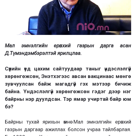
Мал эмнэлгийн ерөнхий газрын дарга асан
Д.Түмэндэмбэрэлтэй ярилцлаа.
Сүүлийн үед цахим сайтуудаар таныг үндэслэлгүй
хөрөнгөжсөн, Энэтхэгээс авсан вакцинаас мөнгө
зувчуулсан байж магадгүй гэх мэтээр бичиж
байна. Үндэслэлгүй хөрөнгөжсөн гэдэг дээр нэг
байрны нэр дуулдсан. Тэр ямар учиртай байр юм
бэ?
Байрны тухай ярихын өмнө Мал эмнэлгийн ерөнхий
газрын даргаар ажиллах болсон учраа тайлбарлая.