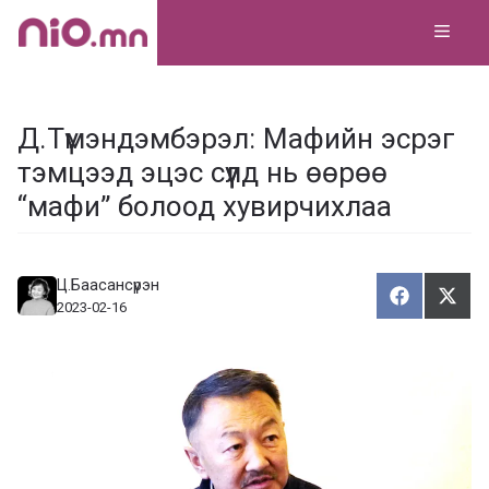
Skip
MEN
to
content
Д.Түмэндэмбэрэл: Мафийн эсрэг
тэмцээд эцэс сүүлд нь өөрөө
“мафи” болоод хувирчихлаа
Ц.Баасансүрэн
Хуваалца
Түг
Х
Т
2023-02-16
у
ү
в
г
а
э
а
э
л
х
ц
а
х