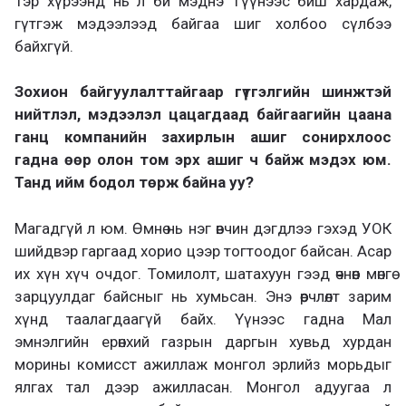
Тэр хүрээнд нь л би мэднэ Түүнээс биш хардаж,
гүтгэж мэдээлээд байгаа шиг холбоо сүлбээ
байхгүй.
Зохион байгуулалттайгаар гүтгэлгийн шинжтэй
нийтлэл, мэдээлэл цацагдаад байгаагийн цаана
ганц компанийн захирлын ашиг сонирхлоос
гадна өөр олон том эрх ашиг ч байж мэдэх юм.
Танд ийм бодол төрж байна уу?
Магадгүй л юм. Өмнө нь нэг өвчин дэгдлээ гэхэд УОК
шийдвэр гаргаад хорио цээр тогтоодог байсан. Асар
их хүн хүч очдог. Томилолт, шатахуун гээд өчнөөн мөнгө
зарцуулдаг байсныг нь хумьсан. Энэ өөрчлөлт зарим
хүнд таалагдаагүй байх. Үүнээс гадна Мал
эмнэлгийн ерөнхий газрын даргын хувьд хурдан
морины комисст ажиллаж монгол эрлийз морьдыг
ялгах тал дээр ажилласан. Монгол адуугаа л