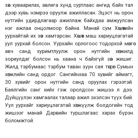
зөв хуваарилах, авлига хүнд суртлаас ангид байх тал
дээр хувь нэмрээ оруулж ажилласан. Эцэст нь орон
нутгийн удирдлагаар ажиллаж байхдаа амжуулсан
нэг ажлаа онцолмоор байна. Манай сум Хөшөөтийн
уурхайтай их зөв хамтарсан. Хөшөөт маш хариуцлагатай
уул уурхай болсон. Уурхайн орлогоос тодорхой мөнгө
авч санд хуримтлуулж орон нутгийн хөгжилд
зориулдаг болсон нь хаана ч байхгүй зөв жишиг.
Жилд тэрбумаас тэрбум таван зуун сая төгрөг Сумын
хөгжлийн санд ордог. Сангийнхаа 70 хувийг аймагт,
30 хувийг орон нутгийн санд оруулах гэрээтэй.
Баялгийн санг хийх гэж оролдсон жишээ л дээ.
Дүйцүүлэн хамгаалах талаар ажил эхэлсэн түүх бий.
Уул уурхайг хариуцлагатай хөгжүүлж болдогийн тод
жишээг манай Дарвийн туршлагаас харах бүрэн
боломжтой.