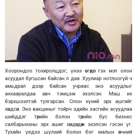
Хоорондоо тохиролцдог, үнээ өсгөдөг гэх мэт олон
асуудал бугшсан байсан л даа. Хуулиар нотлоогүй ч
амьдрал дээр байсан учраас энэ асуудлыг
анхааралдаа авч тэмцэж эхэлсэн. Маш их
бэрхшээлтэй тулгарсан. Олон хүний эрх ашгийг
хөндсөн. Энэ вакциныг тойрч эдийн засгийн асуудлаа
шийддэг төрийн болон төрийн бус бизнес
салбарынхны эрх ашиг хөндөгдөж эхэлсэн гэсэн үг.
Тухайн үедээ шүлхий болон бог малын өвчний