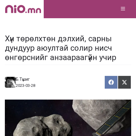
Skip
MEN
to
content
Хүн төрөлхтөн дэлхий, сарны
дундуур аюултай солир нисч
өнгөрснийг анзаараагүйн учир
Б.Түшиг
Хуваалца
Түгэ
Х
Т
2023-03-28
у
в
г
а
э
а
э
л
х
ц
а
х