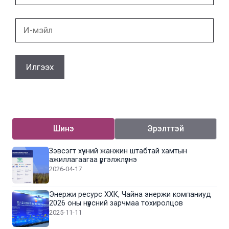
И-
мэйл
Шинэ
Эрэлттэй
Зэвсэгт хүчний жанжин штабтай хамтын
ажиллагаагаа үргэлжлүүлнэ
2026-04-17
Энержи ресурс ХХК, Чайна энержи компаниуд
2026 оны нүүрсний зарчмаа тохиролцов
2025-11-11