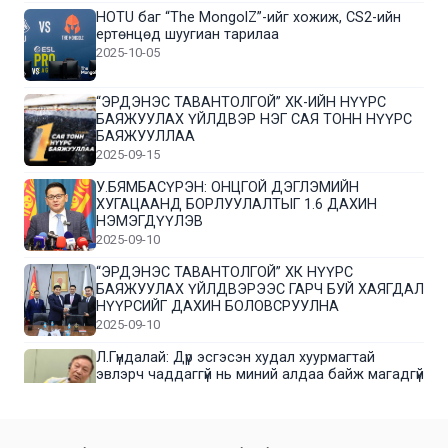
HOTU баг “The MongolZ”-ийг хожиж, CS2-ийн
ертөнцөд шуугиан тарилаа
2025-10-05
“ЭРДЭНЭС ТАВАНТОЛГОЙ” ХК-ИЙН НҮҮРС
БАЯЖУУЛАХ ҮЙЛДВЭР НЭГ САЯ ТОНН НҮҮРС
БАЯЖУУЛЛАА
2025-09-15
У.БЯМБАСҮРЭН: ОНЦГОЙ ДЭГЛЭМИЙН
ХУГАЦААНД БОРЛУУЛАЛТЫГ 1.6 ДАХИН
НЭМЭГДҮҮЛЭВ
2025-09-10
“ЭРДЭНЭС ТАВАНТОЛГОЙ” ХК НҮҮРС
БАЯЖУУЛАХ ҮЙЛДВЭРЭЭС ГАРЧ БУЙ ХАЯГДАЛ
НҮҮРСИЙГ ДАХИН БОЛОВСРУУЛНА
2025-09-10
Л.Гүндалай: Дүр эсгэсэн худал хуурмагтай
эвлэрч чаддаггүй нь миний алдаа байж магадгүй
2025-09-05
ЦОГТЦЭЦИЙ СУМЫН ЦАГААН-ОВОО, СИЙРСТ