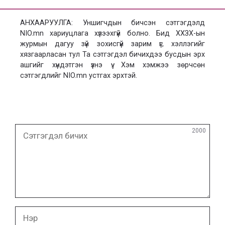
АНХААРУУЛГА: Уншигчдын бичсэн сэтгэгдэлд
NIO.mn хариуцлага хүлээхгүй болно. Бид ХХЗХ-ын
журмын дагуу зүй зохисгүй зарим үг, хэллэгийг
хязгаарласан тул Та сэтгэгдэл бичихдээ бусдын эрх
ашгийг хүндэтгэн үзнэ үү. Хэм хэмжээ зөрчсөн
сэтгэгдлийг NIO.mn устгах эрхтэй.
Сэтгэгдэл
2000
бичих
Нэр