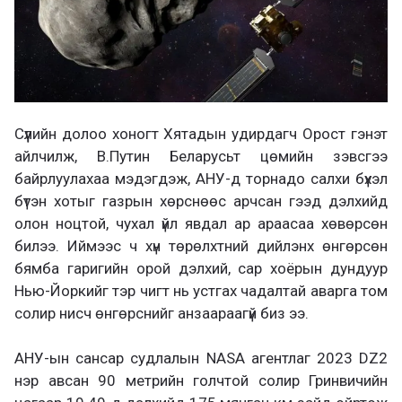
Сүүлийн долоо хоногт Хятадын удирдагч Орост гэнэт
айлчилж, В.Путин Беларусьт цөмийн зэвсгээ
байрлуулахаа мэдэгдэж, АНУ-д торнадо салхи бүхэл
бүтэн хотыг газрын хөрснөөс арчсан гээд дэлхийд
олон ноцтой, чухал үйл явдал ар араасаа хөвөрсөн
билээ. Иймээс ч хүн төрөлхтний дийлэнх өнгөрсөн
бямба гаригийн орой дэлхий, сар хоёрын дундуур
Нью-Йоркийг тэр чигт нь устгах чадалтай аварга том
солир нисч өнгөрснийг анзаараагүй биз ээ.
АНУ-ын сансар судлалын NASA агентлаг 2023 DZ2
нэр авсан 90 метрийн голчтой солир Гринвичийн