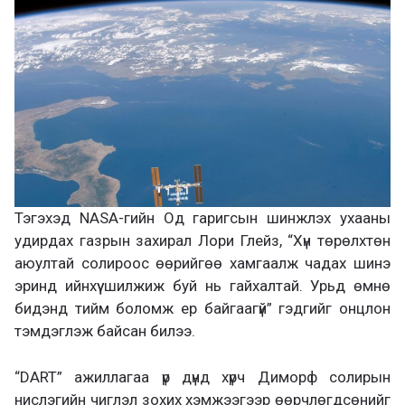
Тэгэхэд NASA-гийн Од гаригсын шинжлэх ухааны
удирдах газрын захирал Лори Глейз, “Хүн төрөлхтөн
аюултай солироос өөрийгөө хамгаалж чадах шинэ
эринд ийнхүү шилжиж буй нь гайхалтай. Урьд өмнө
бидэнд тийм боломж ер байгаагүй” гэдгийг онцлон
тэмдэглэж байсан билээ.
“DART” ажиллагаа үр дүнд хүрч Диморф солирын
нислэгийн чиглэл зохих хэмжээгээр өөрчлөгдсөнийг