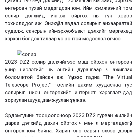
цагаар 19.49-д дэлхийд 175 мянган км зайд ойртож
өнгөрсөн тухай мэдэгдсэн юм. Ийм хэмжээний том
солир дэлхийд ингэж ойртох нь тун ховор
тохиолддог аж. Энэхүү үйл явдал солирыг анхааралтай
судалж, сансрын иймэрхүү объект дэлхийг мөргөхөд
хэрхэн бэлдэх талаар үнэ цэнтэй мэдээлэл өгчээ.
2023 DZ2 солир дэлхийгээс маш ойрхон өнгөрсөн
учир нислэгийг нь энгийн дурангаар ч ажиглах
боломжтой байсан аж. Үүнээс гадна “The Virtual
Telescope Project” төслийн цахим хуудаснаа тус
солирыг нисч өнгөрөхийг интернет хэрэглэгчдэд
зориулан шууд дамжуулан үзүүлжээ.
Эрдэмтдийн тооцоолсноор 2023 DZ2 гурван жилийн
дараа дэлхийд дахин ойртох ч мөн л мөргөлдөхгүй
өнгөрөх юм байна. Харин энэ сарын эхээр дээрх