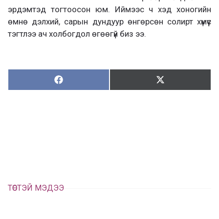
эрдэмтэд тогтоосон юм. Иймээс ч хэд хоногийн
өмнө дэлхий, сарын дундуур өнгөрсөн солирт хүмүүс
тэгтлээ ач холбогдол өгөөгүй биз ээ.
Хуваалцах:
Түгээх:
Х
Т
у
в
г
а
э
а
э
л
х
ц
а
х
ТӨСТЭЙ МЭДЭЭ