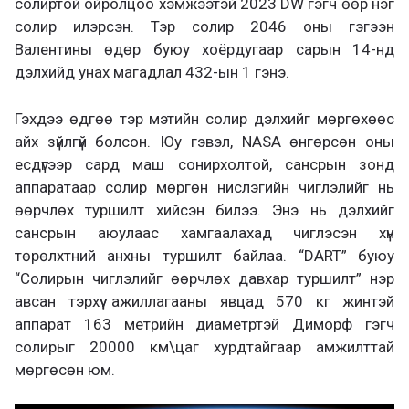
солиртой ойролцоо хэмжээтэй 2023 DW гэгч өөр нэг
солир илэрсэн. Тэр солир 2046 оны гэгээн
Валентины өдөр буюу хоёрдугаар сарын 14-нд
дэлхийд унах магадлал 432-ын 1 гэнэ.
Гэхдээ өдгөө тэр мэтийн солир дэлхийг мөргөхөөс
айх зүйлгүй болсон. Юу гэвэл, NASA өнгөрсөн оны
есдүгээр сард маш сонирхолтой, сансрын зонд
аппаратаар солир мөргөн нислэгийн чиглэлийг нь
өөрчлөх туршилт хийсэн билээ. Энэ нь дэлхийг
сансрын аюулаас хамгаалахад чиглэсэн хүн
төрөлхтний анхны туршилт байлаа. “DART” буюу
“Солирын чиглэлийг өөрчлөх давхар туршилт” нэр
авсан тэрхүү ажиллагааны явцад 570 кг жинтэй
аппарат 163 метрийн диаметртэй Диморф гэгч
солирыг 20000 км\цаг хурдтайгаар амжилттай
мөргөсөн юм.