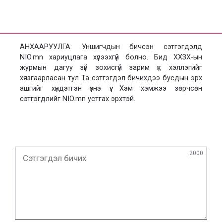
АНХААРУУЛГА: Уншигчдын бичсэн сэтгэгдэлд
NIO.mn хариуцлага хүлээхгүй болно. Бид ХХЗХ-ын
журмын дагуу зүй зохисгүй зарим үг, хэллэгийг
хязгаарласан тул Та сэтгэгдэл бичихдээ бусдын эрх
ашгийг хүндэтгэн үзнэ үү. Хэм хэмжээ зөрчсөн
сэтгэгдлийг NIO.mn устгах эрхтэй.
Сэтгэгдэл
2000
бичих