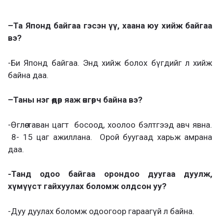
–
Та Японд байгаа гэсэн үү, хаана юу хийж байгаа
вэ
?
-Би Японд байгаа. Энд хийж болох бүгдийг л хийж
байна даа.
–
Таны нэг өдөр яаж өнгөрч байна вэ?
-Өглөө таван цагт босоод, хоолоо бэлтгээд авч явна.
8- 15 цаг ажиллана. Орой буугаад харьж амрана
даа.
-Танд одоо байгаа орондоо дуугаа дуулж,
хүмүүст гайхуулах боломж олдсон уу?
-Дуу дуулах боломж одоогоор гараагүй л байна.