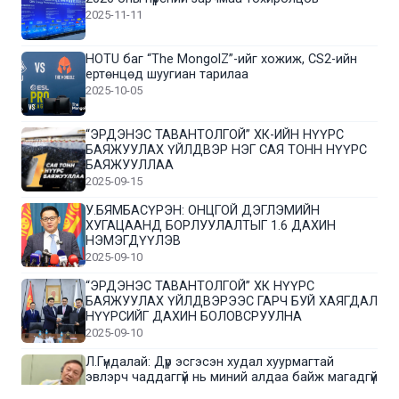
2025-11-11
HOTU баг “The MongolZ”-ийг хожиж, CS2-ийн
ертөнцөд шуугиан тарилаа
2025-10-05
“ЭРДЭНЭС ТАВАНТОЛГОЙ” ХК-ИЙН НҮҮРС
БАЯЖУУЛАХ ҮЙЛДВЭР НЭГ САЯ ТОНН НҮҮРС
БАЯЖУУЛЛАА
2025-09-15
У.БЯМБАСҮРЭН: ОНЦГОЙ ДЭГЛЭМИЙН
ХУГАЦААНД БОРЛУУЛАЛТЫГ 1.6 ДАХИН
НЭМЭГДҮҮЛЭВ
2025-09-10
“ЭРДЭНЭС ТАВАНТОЛГОЙ” ХК НҮҮРС
БАЯЖУУЛАХ ҮЙЛДВЭРЭЭС ГАРЧ БУЙ ХАЯГДАЛ
НҮҮРСИЙГ ДАХИН БОЛОВСРУУЛНА
2025-09-10
Л.Гүндалай: Дүр эсгэсэн худал хуурмагтай
эвлэрч чаддаггүй нь миний алдаа байж магадгүй
2025-09-05