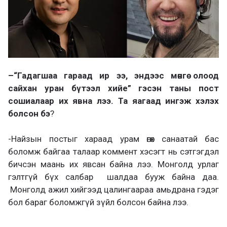
–
“Гадагшаа гараад ир ээ, эндээс мөнгө олоод
сайхан уран бүтээл хийе” гэсэн таны пост
сошиалаар их явна лээ. Та яагаад ингэж хэлэх
болсон бэ
?
-Найзын постыг хараад урам өгөх санаатай бас
боломж байгаа талаар коммент хэсэгт нь сэтгэгдэл
бичсэн маань их явсан байна лээ. Монголд урлаг
гэлтгүй бүх салбар шалдаа бууж байна даа.
Монголд ажил хийгээд цалингаараа амьдрана гэдэг
бол бараг боломжгүй зүйл болсон байна лээ.