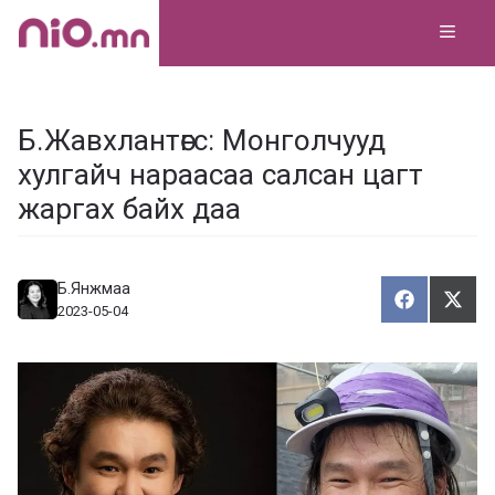
Skip
MEN
to
content
Б.Жавхлантөгс: Монголчууд
хулгайч нараасаа салсан цагт
жаргах байх даа
Б.Янжмаа
Хуваалца
Түг
Х
Т
2023-05-04
у
ү
в
г
а
э
а
э
л
х
ц
а
х