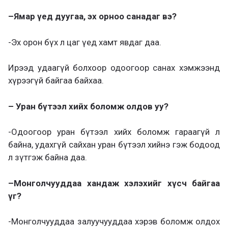
–
Ямар үед дуугаа, эх орноо санадаг вэ?
-Эх орон бүх л цаг үед хамт явдаг даа.
Ирээд удаагүй болхоор одоогоор санах хэмжээнд
хүрээгүй байгаа байхаа.
–
Уран бүтээл хийх боломж олдов уу?
-Одоогоор уран бүтээл хийх боломж гараагүй л
байна, удахгүй сайхан уран бүтээл хийнэ гэж бодоод
л зүтгэж байна даа.
–
Монголчууддаа хандаж хэлэхийг хүсч байгаа
үг?
-Монголчууддаа залуучууддаа хэрэв боломж олдох