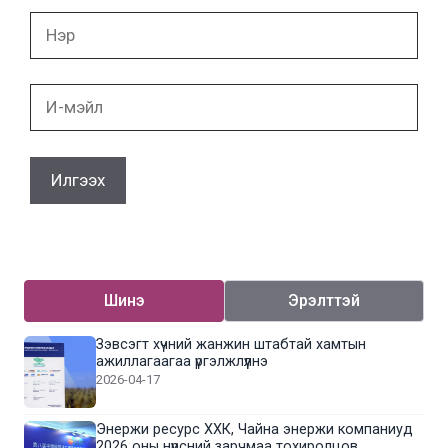
Нэр
И-
мэйл
Шинэ
Эрэлттэй
Зэвсэгт хүчний жанжин штабтай хамтын
ажиллагаагаа үргэлжлүүлнэ
2026-04-17
Энержи ресурс ХХК, Чайна энержи компаниуд
2026 оны нүүрсний зарчмаа тохиролцов