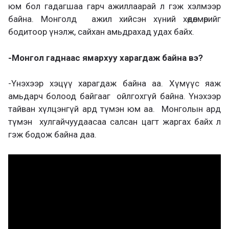
юм бол гадагшаа гарч ажиллаарай л гэж хэлмээр
байна. Монголд ажил хийсэн хүний хөдөлмөрийг
бодитоор үнэлж, сайхан амьдрахад удах байх.
-Монгол гаднаас ямархуу харагдаж байна вэ?
-Үнэхээр хэцүү харагдаж байна аа. Хүмүүс яаж
амьдарч болоод байгааг ойлгохгүй байна. Үнэхээр
тайван хүлцэнгүй ард түмэн юм аа. Монголын ард
түмэн хулгайчуудаасаа салсан цагт жаргах байх л
гэж бодож байна даа.