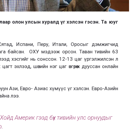
алаар олон улсын хуралд үг хэлсэн гэсэн. Та юуг
 Хятад, Испани, Перу, Итали, Оросыг дэмжигчид
ага байсан. ОХУ мэдээж орсон. Таван тивийн 63
нэлээд хэсгийг нь сонссон. 12-13 цаг үргэлжилсэн л
агт эхлээд, шөнийн нэг цаг өнгөрөөж дууссан онлайн
уун Ази, Евро- Азиас хүмүүс үг хэлсэн. Евро-Азийн
айна лээ.
Хойд Америк гээд бүх тивийн улс орнуудыг
о.