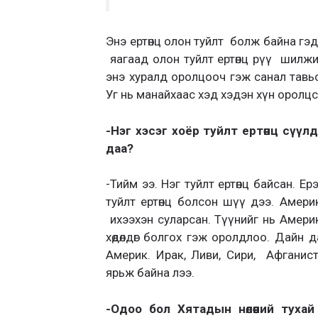
Энэ ертөнц олон туйлт болж байна гэд
яагаад олон туйлт ертөнц рүү шилж
энэ хуралд оролцооч гэж санал тавь
Уг нь манайхаас хэд хэдэн хүн оролцс
-Нэг хэсэг хоёр туйлт ертөнц сүүл
даа?
-Тийм ээ. Нэг туйлт ертөнц байсан. 
туйлт ертөнц болсон шүү дээ. Амер
ихээхэн суларсан. Түүнийг нь Амери
хөдөлдөг болгох гэж оролдлоо. Дайн
Америк. Ирак, Ливи, Сири, Афгани
ярьж байна лээ.
-Одоо бол Хятадын нөлөөний тухай