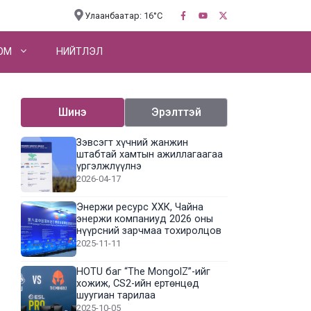
Улаанбаатар: 16°C
OM
НИЙТЛЭЛ
Шинэ
Эрэлттэй
Зэвсэгт хүчний жанжин
штабтай хамтын ажиллагаагаа
үргэлжлүүлнэ
2026-04-17
Энержи ресурс ХХК, Чайна
энержи компаниуд 2026 оны
нүүрсний зарчмаа тохиролцов
2025-11-11
HOTU баг “The MongolZ”-ийг
хожиж, CS2-ийн ертөнцөд
шуугиан тарилаа
2025-10-05