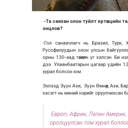
-Та саяхан олон туйлт ертөнцийн т
онцлов?
-Гол санаачлагч нь Бразил, Турк,
Русофилуудын олон улсын байгуулл
орны 130-аад төлөөлөгч үг хэлсэн. Би 
дээ. Улаанбаатарын цагаар үдийн 12 ц
хурал болсон юм.
Эхлээд Зүүн Ази, Зүүн Өмнөд Ази, Бар
хэсэгт нь миний нэрийг оруулчихсан б
Европ, Африк, Латин Америк, 
оролцуулсан том хурал болло