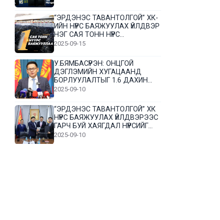
“ЭРДЭНЭС ТАВАНТОЛГОЙ” ХК-
ИЙН НҮҮРС БАЯЖУУЛАХ ҮЙЛДВЭР
НЭГ САЯ ТОНН НҮҮРС
БАЯЖУУЛЛАА
2025-09-15
У.БЯМБАСҮРЭН: ОНЦГОЙ
ДЭГЛЭМИЙН ХУГАЦААНД
БОРЛУУЛАЛТЫГ 1.6 ДАХИН
НЭМЭГДҮҮЛЭВ
2025-09-10
“ЭРДЭНЭС ТАВАНТОЛГОЙ” ХК
НҮҮРС БАЯЖУУЛАХ ҮЙЛДВЭРЭЭС
ГАРЧ БУЙ ХАЯГДАЛ НҮҮРСИЙГ
ДАХИН БОЛОВСРУУЛНА
2025-09-10
Л.Гүндалай: Дүр эсгэсэн худал
хуурмагтай эвлэрч чаддаггүй
нь миний алдаа байж магадгүй
2025-09-05
ЦОГТЦЭЦИЙ СУМЫН ЦАГААН-
ОВОО, СИЙРСТ БАГИЙН
ИРГЭДИЙН ТӨЛӨӨЛӨЛ НҮҮРС