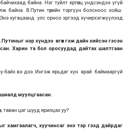
айчихаад байна. Нэг туйлт ертөнц үндсэндээ үгүй
лж байна. В.Путин төрийн тэргүүн болсноос хойш
. Энэ хугацаанд улс орноо эргээд хүчирхэгжүүлээд
Путиныг нэр хүндээ өсгөх гэж дайн хийсэн гэсэн
сан. Харин та бол оросуудад дайтах шалтгаан
 юу байх вэ дээ. Ингэж ярьдаг хүн арай баймааргүй
сошиалд муулцгаасан.
өв, таван цаг шууд ярилцах уу?
г хамгаалагч, хуучинсаг энэ тэр гээд дайрдаг