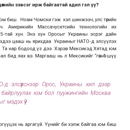
цөмийн зэвсэг ирж байгаатай адил гэл үү?
а юм биш. Ноам Чомски гэж хэл шинжээч, улс төрийн
ч. Америкийн Массачусетсийн технологийн их
95-тай хүн. Энэ хүн Оросыг Украины эсрэг дайн
эхдээ цааш нь ярихдаа Украиныг НАТО-д элсүүлэх
 Та нар бодоод үз дээ. Хэрэв Мексикэд Хятад юм
ал бид яах вэ. Маргааш нь л Мексикийг “гөвнө” шүү
-д элсүүлснээр Орос, Украины хил дээр
а байрлуулах юм бол пуужингийн Москва
г мэдэх үү?
сэргүүцэх нь аргагүй. Үүнийг би хэлж байгаа юм биш