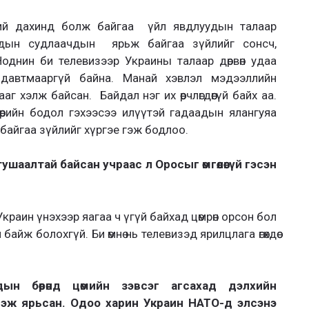
ий дахинд болж байгаа үйл явдлуудын талаар
одын судлаачдын ярьж байгаа зүйлийг сонсч,
Ноднин би телевизээр Украины талаар дөрвөн удаа
 давтмааргүй байна. Манай хэвлэл мэдээллийн
ааг хэлж байсан. Байдал нэг их өөрчлөгдөөгүй байх аа.
өрийн бодол гэхээсээ илүүтэй гадаадын ялангуяа
айгаа зүйлийг хүргэе гэж бодлоо.
аалтай байсан учраас л Оросыг өмгөөлөөгүй гэсэн
краин үнэхээр яагаа ч үгүй байхад цөмрөн орсон бол
 байж болохгүй. Би өмнө нь телевизэд ярилцлага өгөхдөө
ын бөөрөнд цөмийн зэвсэг агсахад дэлхийн
гэж ярьсан. Одоо харин Украин НАТО-д элсэнэ