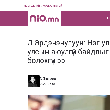
Skip
мэргэжлийн, мэдрэмжтэй
to
content
НҮ
Л.Эрдэнэчулуун: Нэг у
улсын аюулгүй байдлыг
болохгүй ээ
Б.Янжмаа
2023-05-08