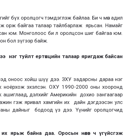
гийг бүх оролцогч тэмдэглэж байлаа. Би ч мөн адил
иж орж байгаа талаар тайлбарлаж ярьсан. Намайг
сан юм. Монголоос би л оролцсон шиг байгаа юм.
он бол зүгээр байж.
дээ нэг туйлт ертөнцийн талаар яригдаж байсан
Ерээд оноос хойш шүү дээ. ЗХУ задарсны дараа нэг
ик ноёрхож эхэлсэн. ОХУ 1990-2000 оны хооронд
к ашиглаад, дэлхийг Америкийн дохио зангаагаар
 дажин гэж яривал хамгийн их дайн дэгдээсэн улс
станы дайныг бодоод үз дээ. Үүнийг оролцогчид
 их ярьж байна даа. Оросын нөлөөг ч үгүйсгэж