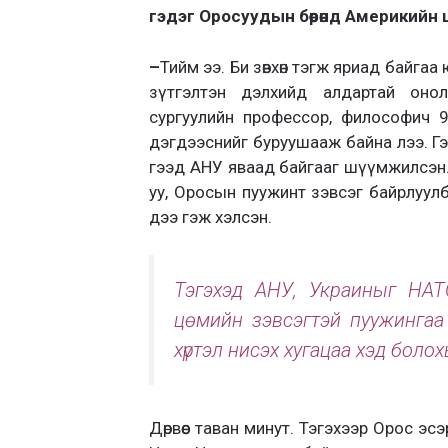
гэдэг Оросуудын бөөрөнд Америкийн 
–
Тийм ээ. Би зөвхөн тэгж яриад байга
зүтгэлтэн дэлхийд алдартай онол
сургуулийн профессор, философич 
дэгдээснийг буруушааж байна лээ. Г
гээд АНУ яваад байгааг шүүмжилсэн.
уу, Оросын пуужинт зэвсэг байрлуулб
дээ гэж хэлсэн.
Тэгэхэд АНУ, Украиныг НАТО
цөмийн зэвсэгтэй пуужинга
хүртэл нисэх хугацаа хэд болохы
Дөрвөөс таван минут. Тэгэхээр Орос э