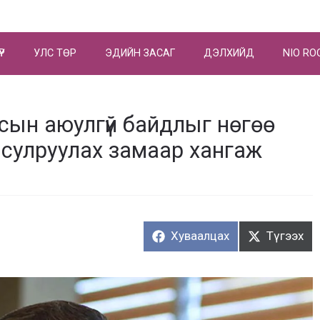
ҮР
УЛС ТӨР
ЭДИЙН ЗАСАГ
ДЭЛХИЙД
NIO RO
лсын аюулгүй байдлыг нөгөө
 сулруулах замаар хангаж
Хуваалцах:
Түгээх:
Хуваалцах
Түгээх