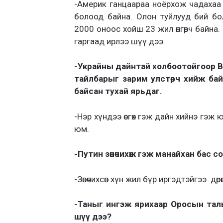
-Америк ганцаараа ноёрхож чадахаа б
болоод байна. Олон туйлууд бий бо
2000 оноос хойш 23 жил өнгөрч байна
гаргаад ирлээ шүү дээ.
-Украйны дайнтай холбоотойгоор В.
тайлбарыг зарим улстөрч хийж бай
байсан тухай ярьдаг.
-Нэр хүндээ өсгөх гэж дайн хийнэ гэж
юм.
-Путин зөнөчихөж гэж манайхан бас 
-Зөнөчихсөн хүн жил бүр иргэдтэйгээ дөр
-Таныг ингэж ярихаар Оросын талы
шүү дээ?