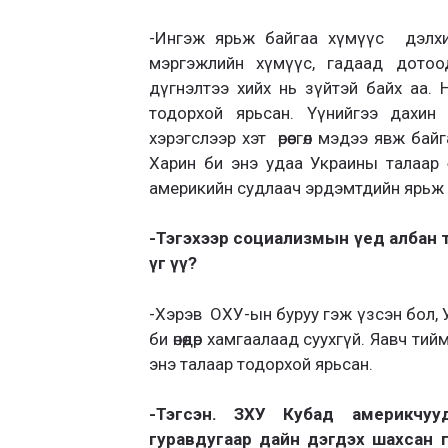
-Ингэж ярьж байгаа хүмүүс дэлх
мэргэжлийн хүмүүс, гадаад дото
дүгнэлтээ хийх нь зүйтэй байх аа. 
тодорхой ярьсан. Үүнийгээ дахин
хэрэгслээр хэт өрөөсгөл мэдээ явж байг
Харин би энэ удаа Украины талаар ө
америкийн судлаач эрдэмтдийн ярьж б
-Тэгэхээр социализмын үед албан туш
үг үү?
-Хэрэв ОХУ-ын буруу гэж үзсэн бол, У
би өнөөдөр хамгаалаад суухгүй. Яавч тийм
энэ талаар тодорхой ярьсан.
-Тэгсэн. ЗХУ Кубад америкчууд
гуравдугаар дайн дэгдэх шахсан 