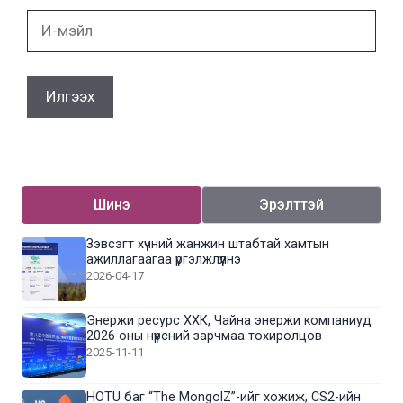
И-
мэйл
Шинэ
Эрэлттэй
Зэвсэгт хүчний жанжин штабтай хамтын
ажиллагаагаа үргэлжлүүлнэ
2026-04-17
Энержи ресурс ХХК, Чайна энержи компаниуд
2026 оны нүүрсний зарчмаа тохиролцов
2025-11-11
HOTU баг “The MongolZ”-ийг хожиж, CS2-ийн