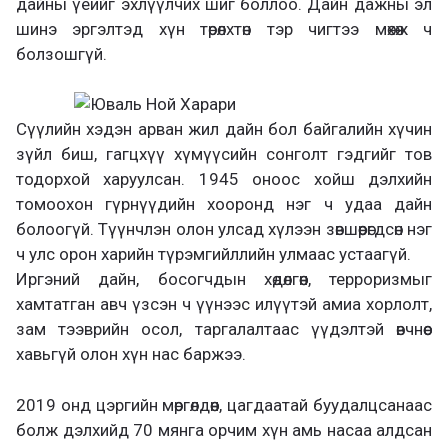
дайны үеийг эхлүүлчих шиг боллоо. Дайн дажны эл
шинэ эргэлтэд хүн төрөлхтөн тэр чигтээ мөхөж ч
болзошгүй.
Сүүлийн хэдэн арван жил дайн бол байгалийн хүчин
зүйл биш, гагцхүү хүмүүсийн сонголт гэдгийг тов
тодорхой харуулсан. 1945 оноос хойш дэлхийн
томоохон гүрнүүдийн хооронд нэг ч удаа дайн
болоогүй. Түүнчлэн олон улсад хүлээн зөвшөөрөгдсөн нэг
ч улс орон харийн түрэмгийллийн улмаас устаагүй.
Иргэний дайн, босогчдын хөдөлгөөн, терроризмыг
хамтатган авч үзсэн ч үүнээс илүүтэй амиа хорлолт,
зам тээврийн осол, таргалалтаас үүдэлтэй өвчнөөс
хавьгүй олон хүн нас баржээ.
2019 онд цэргийн мөргөлдөөн, цагдаатай буудалцсанаас
болж дэлхийд 70 мянга орчим хүн амь насаа алдсан