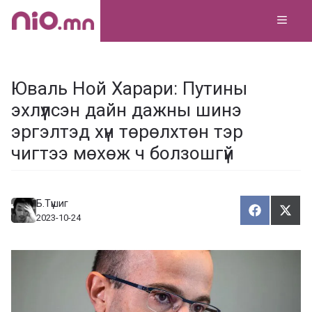
Skip
MEN
to
content
Юваль Ной Харари: Путины
эхлүүлсэн дайн дажны шинэ
эргэлтэд хүн төрөлхтөн тэр
чигтээ мөхөж ч болзошгүй
Б.Түшиг
Хуваалца
Түг
Х
Т
2023-10-24
у
ү
в
г
а
э
а
э
л
х
ц
а
х