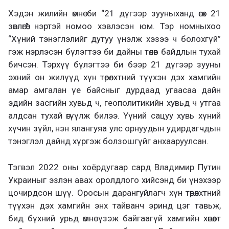
Хэдэн жилийн өмнө би “21 дүгээр зууныханд өгөх 21
зөвлөгөө” нэртэй номоо хэвлэсэн юм. Тэр номныхоо
“Хүний тэнэглэлийг дутуу үнэлж хэзээ ч болохгүй”
гэж нэрлэсэн бүлэгтээ би дайны төлөв байдлын тухай
бичсэн. Тэрхүү бүлэгтээ би бээр 21 дүгээр зууны
эхний он жилүүд хүн төрөлхтний түүхэн дэх хамгийн
амар амгалан үе байсныг дурдаад угаасаа дайн
эдийн засгийн хувьд ч, геополитикийн хувьд ч утгаа
алдсан тухай өгүүлж билээ. Үүний сацуу хувь хүний
хүчин зүйл, нэн ялангуяа улс орнуудын удирдагчдын
тэнэглэл дайнд хүргэж болзошгүйг анхааруулсан.
Тэгвэл 2022 оны хоёрдугаар сард Владимир Путин
Украиныг эзлэн авах оролдлого хийсэнд би үнэхээр
цочирдсон шүү. Оросын дарангуйлагч хүн төрөлхтний
түүхэн дэх хамгийн энх тайванч эринд цэг тавьж,
бид бүхний урьд өмнө үзэж байгаагүй хамгийн хөнөөлт