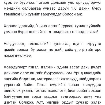
хүртлээ буурчээ. Тэгвэл дэлхийн улс орнууд эрүүл
мэндийн салбартаа үүнээс даруй 1.6 дахин буюу
төсвийнхөө 10.6 хувийг зарцуулдаг болсон аж.
Хорвоо дэлхийд “шинэ ертөнц” гурван хүчин зүйлийн
улмаас бүрэлдсэнийг энд тэмдэглэх шаардлагатай.
Нэгдүгээрт, технологийн хувьсгал, юуны түрүүнд
цөмийн зэвсэг бүтээсэн нь дайн хийх үнэ өртгийг эрс
нэмэгдүүлжээ.
Хоёрдугаарт гэвэл, дэлхийн эдийн засаг дахь өөрчлөлт
дайнаас олох ашгийг бууруулсан юм. Урьд өмнө эдийн
засгийн бодит нөөц, материаллаг активууд шийдвэрлэх
үүрэгтэй байв. Гэтэл сүүлийн арван жилүүдэд
шинжлэх ухаан, техник технологи, бизнесийн зохион
байгуулалтын зэрэг мэдлэг тэдгээрээс илүү үнэ
цэнтэй болжээ. Алт, мөнгөний ордыг хүчээр эзлэх