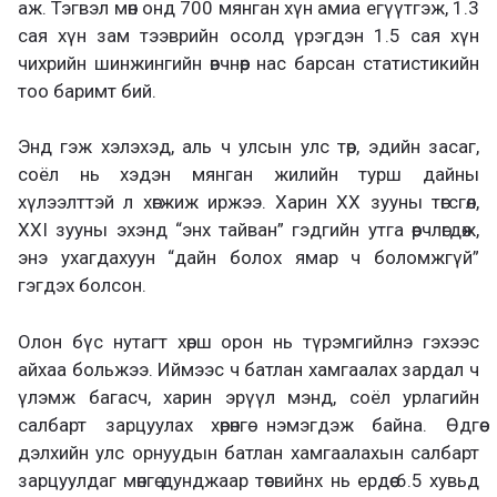
аж. Тэгвэл мөн онд 700 мянган хүн амиа егүүтгэж, 1.3
сая хүн зам тээврийн осолд үрэгдэн 1.5 сая хүн
чихрийн шинжингийн өвчнөөр нас барсан статистикийн
тоо баримт бий.
Энд гэж хэлэхэд, аль ч улсын улс төр, эдийн засаг,
соёл нь хэдэн мянган жилийн турш дайны
хүлээлттэй л хөгжиж иржээ. Харин ХХ зууны төгсгөл,
ХХІ зууны эхэнд “энх тайван” гэдгийн утга өөрчлөгдөж,
энэ ухагдахуун “дайн болох ямар ч боломжгүй”
гэгдэх болсон.
Олон бүс нутагт хөрш орон нь түрэмгийлнэ гэхээс
айхаа больжээ. Иймээс ч батлан хамгаалах зардал ч
үлэмж багасч, харин эрүүл мэнд, соёл урлагийн
салбарт зарцуулах хөрөнгө нэмэгдэж байна. Өдгөө
дэлхийн улс орнуудын батлан хамгаалахын салбарт
зарцуулдаг мөнгө дунджаар төсвийнх нь ердөө 6.5 хувьд