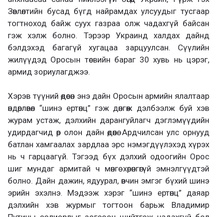
Зөвлөлтийн бусад бүгд найрамдах улсуудыг тусгаар
тогтноход байж суух газраа олж чадахгүй байсан
гэж хэлж болно. Тэрээр Украинд халдах дайнд
бэлдэхэд багагүй хугацаа зарцуулсан. Сүүлийн
жилүүдэд Оросын төсвийн бараг 30 хувь нь цэрэг,
армид зориулагджээ.
Хэрэв түүний өдөөсөн энэ дайн Оросын армийн ялалтаар
өндөрлөвөл “шинэ ертөнц” гэж дөнгөж дэлбээлж буй хэв
журам устаж, дэлхийн дарангуйлагч дэглэмүүдийн
удирдагчид өөр олон дайн өдөөнө. Ардчилсан улс орнууд
батлан хамгаалах зардлаа эрс нэмэгдүүлэхэд хүрэх
нь ч гарцаагүй. Тэгээд бүх дэлхий одоогийн Орос
шиг мундаг армитай ч мөнгө хөрөнгөгүй эмнэлгүүдтэй
болно. Дайн дажин, ядуурал, өвчин эмгэг бүхий шинэ
эрийн эхэлнэ. Мэдээж хэрэг “шинэ ертөнц” даяар
дэлхийн хэв журмыг тогтоон барьж Владимир