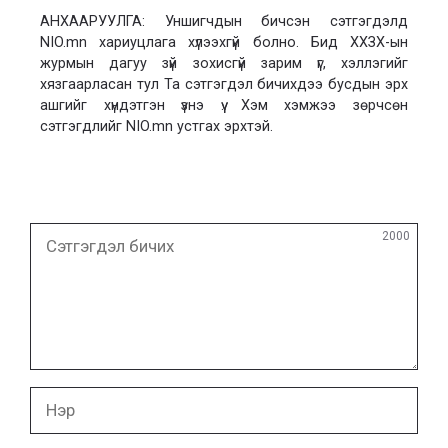
АНХААРУУЛГА: Уншигчдын бичсэн сэтгэгдэлд
NIO.mn хариуцлага хүлээхгүй болно. Бид ХХЗХ-ын
журмын дагуу зүй зохисгүй зарим үг, хэллэгийг
хязгаарласан тул Та сэтгэгдэл бичихдээ бусдын эрх
ашгийг хүндэтгэн үзнэ үү. Хэм хэмжээ зөрчсөн
сэтгэгдлийг NIO.mn устгах эрхтэй.
Сэтгэгдэл
2000
бичих
Нэр