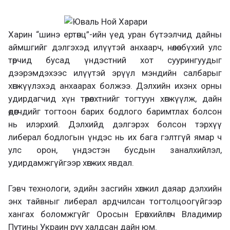
Харин “шинэ ертөнц”-ийн үед уран бүтээлчид дайны
аймшгийг дэлгэхэд илүүтэй анхаарч, нөлөө бүхий улс
төрчид бусад үндэстний хот суурингуудыг
дээрэмдэхээс илүүтэй эрүүл мэндийн салбарыг
хөгжүүлэхэд анхаарах болжээ. Дэлхийн ихэнх орны
удирдагчид хүн төрөлхтнийг тогтуун хөгжүүлж, дайн
өдөөгчдийг тогтоон барих бодлого баримтлах болсон
нь илэрхий. Дэлхийд дэлгэрэх болсон тэрхүү
либерал бодлогын үндэс нь их бага гэлтгүй ямар ч
улс орон, үндэстэн бусдын заналхийлэл,
удирдамжгүйгээр хөгжих явдал.
Гэвч технологи, эдийн засгийн хөгжил даяар дэлхийн
энх тайвныг либерал ардчилсан тогтолцоогүйгээр
хангах боломжгүйг Оросын Ерөнхийлөгч Владимир
Путины Украин руу халдсан дайн юм.