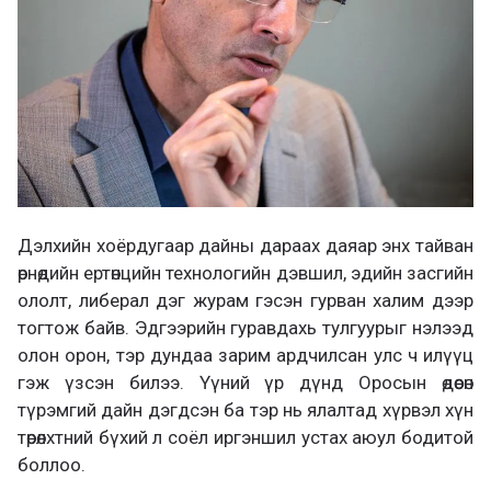
Дэлхийн хоёрдугаар дайны дараах даяар энх тайван
өрнөдийн ертөнцийн технологийн дэвшил, эдийн засгийн
ололт, либерал дэг журам гэсэн гурван халим дээр
тогтож байв. Эдгээрийн гуравдахь тулгуурыг нэлээд
олон орон, тэр дундаа зарим ардчилсан улс ч илүүц
гэж үзсэн билээ. Үүний үр дүнд Оросын өдөөсөн
түрэмгий дайн дэгдсэн ба тэр нь ялалтад хүрвэл хүн
төрөлхтний бүхий л соёл иргэншил устах аюул бодитой
боллоо.