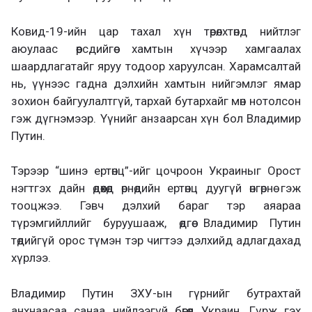
Ковид-19-ийн цар тахал хүн төрөлхтөнд нийтлэг
аюулаас өөрсдийгөө хамтын хүчээр хамгаалах
шаардлагатайг яруу тодоор харуулсан. Харамсалтай
нь, үүнээс гадна дэлхийн хамтын нийгэмлэг ямар
зохион байгуулалтгүй, тархай бутархайг мөн нотолсон
гэж дүгнэмээр. Үүнийг анзаарсан хүн бол Владимир
Путин.
Тэрээр “шинэ ертөнц”-ийг цочроон Украиныг Орост
нэгтгэх дайн өдөөхөд өрнөдийн ертөнц дуугүй өнгөрнө гэж
тооцжээ. Гэвч дэлхий бараг тэр аяараа
түрэмгийллийг буруушааж, өдгөө Владимир Путин
төдийгүй орос түмэн тэр чигтээ дэлхийд адлагдахад
хүрлээ.
Владимир Путин ЗХУ-ын гүрнийг бутрахтай
анхнаасаа санаа нийлээгүй бөгөөд Украин, Гүрж гэх