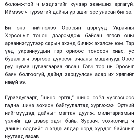
боломжтой ч мэдлэгийг хүчээр эзэмших аргагүй.
Иймээс ч түрэмгий дайны үр ашиг эрс унасан билээ.
Би энэ нийтлэлээ Оросын цэргүүд Украины
Херсоныг тонон дээрэмдэж байсан өнгөрсөн оны
арваннэгдүгээр сарын эхэнд бичиж эхэлсэн юм. Тэр
үед украинуудын гэр орноос тоносон хивс, ус
буцалгагч зэргээр дүүрсэн ачааны машинууд Орос
руу цуваа цуваагаараа явсан. Гэвч тэр нь Оросыг
баян болгоогүй, дайнд зарцуулсан асар их хөрөнгийг
нөхөөгүй ээ.
Гуравдугаарт, “шинэ ертөнц” шинэ соёл үүсгэснээс
гадна шинэ зохион байгуулалтад хүргэжээ. Эртний
нийгмүүдэд дайныг магтан дуулж, милитаризмын
үзлийг өдөөн дэвэргэдэг байв. Зураач, зохиолчид ч
дайны сэдвийг л хөндөн алдар нэрд хүрдэг байсныг
нуугаад яахав.