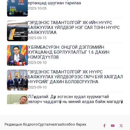
ертөнцөд шуугиан тарилаа
2025-10-05
“ЭРДЭНЭС ТАВАНТОЛГОЙ” ХК-ИЙН НҮҮРС
БАЯЖУУЛАХ ҮЙЛДВЭР НЭГ САЯ ТОНН НҮҮРС
БАЯЖУУЛЛАА
2025-09-15
У.БЯМБАСҮРЭН: ОНЦГОЙ ДЭГЛЭМИЙН
ХУГАЦААНД БОРЛУУЛАЛТЫГ 1.6 ДАХИН
НЭМЭГДҮҮЛЭВ
2025-09-10
“ЭРДЭНЭС ТАВАНТОЛГОЙ” ХК НҮҮРС
БАЯЖУУЛАХ ҮЙЛДВЭРЭЭС ГАРЧ БУЙ ХАЯГДАЛ
НҮҮРСИЙГ ДАХИН БОЛОВСРУУЛНА
2025-09-10
Л.Гүндалай: Дүр эсгэсэн худал хуурмагтай
эвлэрч чаддаггүй нь миний алдаа байж магадгүй
2025-09-05
ЦОГТЦЭЦИЙ СУМЫН ЦАГААН-ОВОО, СИЙРСТ
Редакцын бодлого
Сурталчилгаа
Холбоо барих
БАГИЙН ИРГЭДИЙН ТӨЛӨӨЛӨЛ НҮҮРС