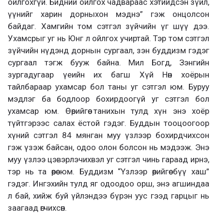
ойлгохгүй. Бидний ойлгох чадвараас хэтийдсэн зүйл,
үүнийг харин дорныхон мэднэ” гэж онцолсон
байдаг. Хамгийн том сэтгэл зүйчийн үг шүү дээ.
Ухамсрыг уг нь Юнг л ойлгох учиртай. Тэр том сэтгэл
зүйчийн нүдэнд дорнын сургаал, зэн буддизм гэдэг
сургаал тэгж бууж байна. Мил Богд, Зэнгийн
зургадугаар үеийн их багш Хүй Нөн хоёрын
тайлбараар ухамсар бол таны уг сэтгэл юм. Буруу
мэдлэг ба бодлоор бохирдоогүй уг сэтгэл бол
ухамсар юм. Өөрийгөө танихын тулд хүн энэ хоёр
түйтгэрээс салах ёстой гэдэг. Буддын тооцоогоор
хүний сэтгэл 84 мянган муу үзлээр бохирдчихсон
гэж үзэж байсан, одоо олон болсон нь мэдээж. Энэ
муу үзлээ цэвэрлэчихвэл уг сэтгэл чинь гараад ирнэ,
тэр нь та өөрөө юм. Буддизм “Үзлээр өөрийгөө бүү хаш”
гэдэг. Ингэхийн тулд яг одоодоо орш, энэ агшиндаа
л бай, хийж буй үйлэндээ бүрэн уус гээд гарцыг нь
заагаад өгчихсөн.