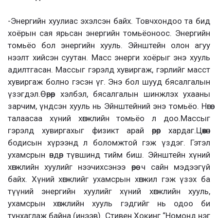
-Энергийн хуулиас эхэлсэн байх. Товчхондоо та бид
хоёрын сая ярьсан энергийн томьёоноос. Энергийн
томьёо бол энергийн хууль. Эйнштейн олон агуу
нээлт хийсэн суутан. Масс энерги хоёрыг энэ хууль
адилтгасан. Массыг гэрэлд хувиргаж, гэрлийг масст
хувиргаж болно гэсэн үг. Энэ бол шууд бясалгалын
үзэгдэл.Өөрөөр хэлбэл, бясалгалын шинжлэх ухааны
зарчим, үндсэн хууль нь Эйнштейний энэ томьёо. Нөгөө
талаасаа хүний хөгжлийн томьёо л доо.Массыг
гэрэлд хувиргахыг физикт арай өөрөөр хардаг.Цөөхөн
бодисын хүрээнд л боломжтой гэж үздэг. Гэтэл
ухамсрын өндөр түвшинд тийм биш. Эйнштейн хүний
хөгжлийн хуулийг нээчихсэнээ өөрөө ч сайн мэдээгүй
байх. Хүний хөгжлийг ухамсрын хөгжил гэж үзэх ба
түүний энергийн хуулийг хүний хөгжлийн хууль,
ухамсрын хөгжлийн хууль гэдгийг нь одоо би
тунхаглаж байна (инээв). Стивен Хокинг “Номонд нэг