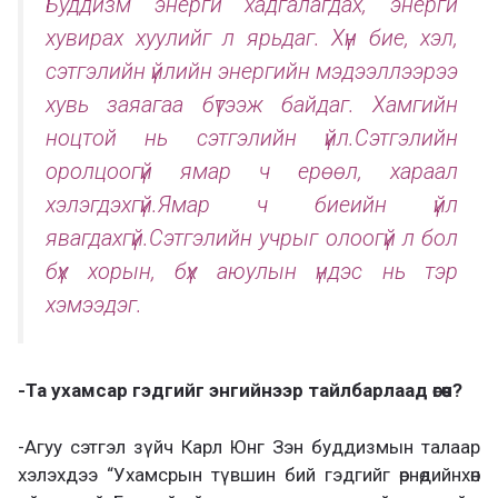
Буддизм энерги хадгалагдах, энерги
хувирах хуулийг л ярьдаг. Хүн бие, хэл,
сэтгэлийн үйлийн энергийн мэдээллээрээ
хувь заяагаа бүтээж байдаг. Хамгийн
ноцтой нь сэтгэлийн үйл.Сэтгэлийн
оролцоогүй ямар ч ерөөл, хараал
хэлэгдэхгүй.Ямар ч биеийн үйл
явагдахгүй.Сэтгэлийн учрыг олоогүй л бол
бүх хорын, бүх аюулын үндэс нь тэр
хэмээдэг.
-Та ухамсар гэдгийг энгийнээр тайлбарлаад өгөөч?
-Агуу сэтгэл зүйч Карл Юнг Зэн буддизмын талаар
хэлэхдээ “Ухамсрын түвшин бий гэдгийг өрнөдийнхөн