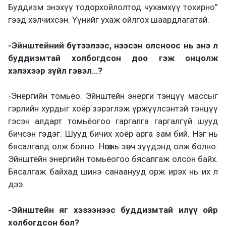
Буддизм энэхүү тодорхойлолтод чухамхүү тохирно”
гээд хэлчихсэн. Үүнийг ухаж ойлгох шаардлагатай.
-Эйнштейний бүтээлээс, нээсэн олсноос нь энэ л
буддизмтай холбогдсон доо гэж онцолж
хэлэхээр зүйл гэвэл…?
-Энергийн томьёо. Эйнштейн энерги тэнцүү массыг
гэрлийн хурдыг хоёр зэрэглэж үржүүлсэнтэй тэнцүү
гэсэн алдарт томьёогоо гаргалга гаргалгүй шууд
бичсэн гэдэг. Шууд бичих хоёр арга зам бий. Нэг нь
бясалгалд олж болно. Нөгөө нь зөнч зүүдэнд олж болно.
Эйнштейн энергийн томьёогоо бясалгаж олсон байх.
Бясалгаж байхад шинэ санаанууд орж ирэх нь их л
дээ.
-Эйнштейн яг хэзээнээс буддизмтай илүү ойр
холбогдсон бол?