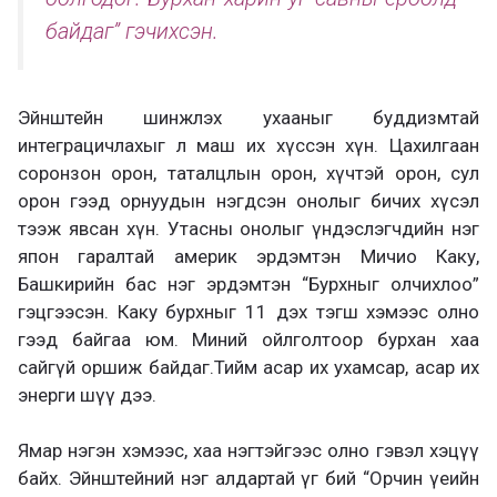
байдаг” гэчихсэн.
Эйнштейн шинжлэх ухааныг буддизмтай
интеграцичлахыг л маш их хүссэн хүн. Цахилгаан
соронзон орон, таталцлын орон, хүчтэй орон, сул
орон гээд орнуудын нэгдсэн онолыг бичих хүсэл
тээж явсан хүн. Утасны онолыг үндэслэгчдийн нэг
япон гаралтай америк эрдэмтэн Мичио Каку,
Башкирийн бас нэг эрдэмтэн “Бурхныг олчихлоо”
гэцгээсэн. Каку бурхныг 11 дэх тэгш хэмээс олно
гээд байгаа юм. Миний ойлголтоор бурхан хаа
сайгүй оршиж байдаг.Тийм асар их ухамсар, асар их
энерги шүү дээ.
Ямар нэгэн хэмээс, хаа нэгтэйгээс олно гэвэл хэцүү
байх. Эйнштейний нэг алдартай үг бий “Орчин үеийн