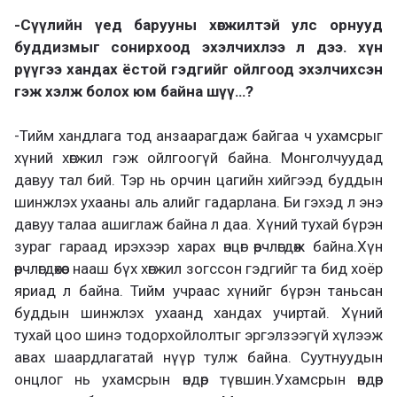
-Сүүлийн үед барууны хөгжилтэй улс орнууд
буддизмыг сонирхоод эхэлчихлээ л дээ. хүн
рүүгээ хандах ёстой гэдгийг ойлгоод эхэлчихсэн
гэж хэлж болох юм байна шүү…?
-Тийм хандлага тод анзаарагдаж байгаа ч ухамсрыг
хүний хөгжил гэж ойлгоогүй байна. Монголчуудад
давуу тал бий. Тэр нь орчин цагийн хийгээд буддын
шинжлэх ухааны аль алийг гадарлана. Би гэхэд л энэ
давуу талаа ашиглаж байна л даа. Хүний тухай бүрэн
зураг гараад ирэхээр харах өнцөг өөрчлөгдөж байна.Хүн
өөрчлөгдөхөөс нааш бүх хөгжил зогссон гэдгийг та бид хоёр
яриад л байна. Тийм учраас хүнийг бүрэн таньсан
буддын шинжлэх ухаанд хандах учиртай. Хүний
тухай цоо шинэ тодорхойлолтыг эргэлзээгүй хүлээж
авах шаардлагатай нүүр тулж байна. Суутнуудын
онцлог нь ухамсрын өндөр түвшин.Ухамсрын өндөр