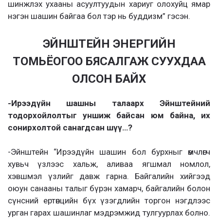
шинжлэх ухааны асуултуудын хариуг олохуйц ямар
нэгэн шашин байгаа бол тэр нь буддизм” гэсэн.
ЭЙНШТЕЙН ЭНЕРГИЙН
ТОМЬЁОГОО БЯСАЛГАЖ СУУХДАА
ОЛСОН БАЙХ
-Ирээдүйн шашны талаарх Эйнштейний
тодорхойлолтыг уншиж байсан юм байна, их
сонирхолтой санагдсан шүү…?
-Эйнштейн “Ирээдүйн шашин бол бурхныг өмчлөгч
хувьч үзлээс хальж, аливаа ягшмал номлол,
хэвшмэл үзлийг давж гарна. Байгалийн хийгээд
оюун санааны талыг бүрэн хамарч, байгалийн болон
сүнсний ертөнцийн бүх үзэгдлийн торгон нэгдлээс
урган гарах шашинлаг мэдрэмжид тулгуурлах болно.