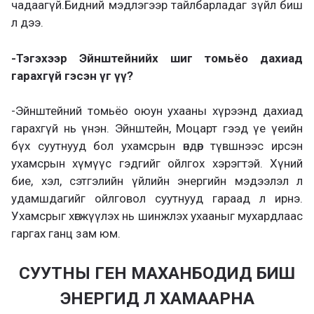
чадаагүй.Бидний мэдлэгээр тайлбарладаг зүйл биш
л дээ.
-Тэгэхээр Эйнштейнийх шиг томьёо дахиад
гарахгүй гэсэн үг үү?
-Эйнштейний томьёо оюун ухааны хүрээнд дахиад
гарахгүй нь үнэн. Эйнштейн, Моцарт гээд үе үеийн
бүх суутнууд бол ухамсрын өндөр түвшнээс ирсэн
ухамсрын хүмүүс гэдгийг ойлгох хэрэгтэй. Хүний
бие, хэл, сэтгэлийн үйлийн энергийн мэдээлэл л
удамшдагийг ойлговол суутнууд гараад л ирнэ.
Ухамсрыг хөгжүүлэх нь шинжлэх ухааныг мухардлаас
гаргах ганц зам юм.
СУУТНЫ ГЕН МАХАНБОДИД БИШ
ЭНЕРГИД Л ХАМААРНА