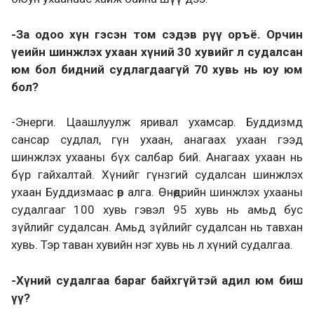
-За одоо хүн гэсэн том сэдэв рүү оръё. Орчин
үеийн шинжлэх ухаан хүний 30 хувийг л судалсан
юм бол бидний судлагдаагүй 70 хувь нь юу юм
бол?
-Энерги. Цаашлуулж яривал ухамсар. Буддизмд
сансар судлал, гүн ухаан, анагаах ухаан гээд
шинжлэх ухааны бүх салбар бий. Анагаах ухаан нь
бүр гайхалтай. Хүнийг гүнзгий судалсан шинжлэх
ухаан Буддизмаас өөр алга. Өнөөдрийн шинжлэх ухааны
судалгааг 100 хувь гэвэл 95 хувь нь амьд бус
зүйлийг судалсан. Амьд зүйлийг судалсан нь тавхан
хувь. Тэр таван хувийн нэг хувь нь л хүний судалгаа.
-Хүний судалгаа бараг байхгүйтэй адил юм биш
үү?