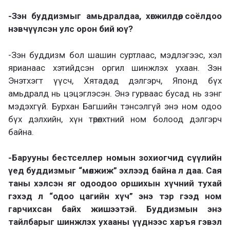
-Зэн буддизмыг амьдралдаа, хөгжилдөө, соёлдоо
нэвчүүлсэн улс орон бий юү?
-Зэн буддизм бол шашин суртлаас, мэдлэгээс, хэл
ярианаас хэтийдсэн оргил шинжлэх ухаан. Зэн
Энэтхэгт үүсч, Хятадад дэлгэрч, Японд бүх
амьдралд нь цэцэглэсэн. Энэ гурваас бусад нь зэнг
мэдэхгүй. Бурхан Багшийн тэнсэлгүй энэ ном одоо
бүх дэлхийн, хүн төрөлхтний ном болоод дэлгэрч
байна.
-Барууны бестселлер номын зохиогчид сүүлийн
үед буддизмыг “мөлжиж” эхлээд байна л даа. Сая
таны хэлсэн яг одоодоо оршихын хүчний тухай
гэхэд л “одоо цагийн хүч” энэ тэр гээд ном
гарчихсан байх жишээтэй. Буддизмын энэ
тайлбарыг шинжлэх ухааны үүднээс харъя гэвэл