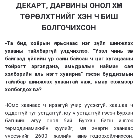
ДЕКАРТ, ДАРВИНЫ ОНОЛ ХҮН
ТӨРӨЛХТНИЙГ ХЭН Ч БИШ
БОЛГОЧИХСОН
-Та бид хоёрын ярьснаас нэг зүйл шинжлэх
ухааны тайлбаргүй үлдчихлээ. “Үзэл чинь зөв
байгаад үйлийн үр сайн байсан ч цаг хугацааны
тойрогт эргэлдэнэ, амьдралын найман сая
хэлбэрийн аль нэгт хувирна” гэсэн буддизмын
тайлбар шинжлэх ухаантай яаж, ямар сэжмээр
холбогдох вэ?
-Юмс хаанаас ч ирээгүй учир үүсэхгүй, хаашаа ч
оддоггүй тул устдаггүй, юу ч устдаггүй гэсэн Бурхан
багшийн агуу онол бий. Бурхан багш ингэж
термодинамикийн хуулийг, мөн энерги хаанаас
үүссэнийг 2600 жилийн өмнө тодорхойлчихсон.