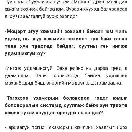
түвшнээс бууж ирсэн учраас Моцарт дөрвөн насандаа
хөгжим зохиож байгаа юм. Зураач хүүхэд балчраасаа
л юу ч заалгалгүй зурж эхэлдэг.
-Моцарт агуу хөгжмийн зохиолч байсан юм чинь
удамд нь агуу хөгжмийн зохиолч төрөх байх гэсэн
төсөөлөл хүн төрөлхтөнд байдаг. суутны ген ингэж
удамшихгүй юу?
-Ингэж удамшихгүй. Зөвхөн өөрийнх нь дараа төрөлд л
удамшина. Таны сонирхоод байгаа удамшил
маханбодид биш, энергийн мэдээлэлд л хамаарна.
-Тэгэхээр ухамсрын боловсрол гэдэг юмыг
боловсролын системд суулгаж байж хүн төрөлхтөн
хөгжих тухай асуудал яригдах нь ээ дээ?
-Гарцаагүй тэгнэ. Ухамсрын хөгжлийн хаалгыг нээх