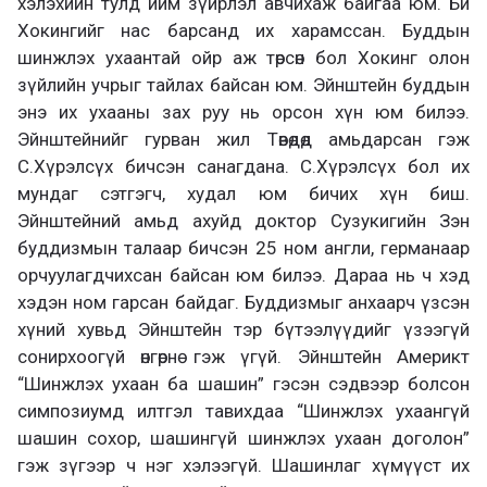
хэлэхийн тулд ийм зүйрлэл авчихаж байгаа юм. Би
Хокингийг нас барсанд их харамссан. Буддын
шинжлэх ухаантай ойр аж төрсөн бол Хокинг олон
зүйлийн учрыг тайлах байсан юм. Эйнштейн буддын
энэ их ухааны зах руу нь орсон хүн юм билээ.
Эйнштейнийг гурван жил Төвөдөд амьдарсан гэж
С.Хүрэлсүх бичсэн санагдана. С.Хүрэлсүх бол их
мундаг сэтгэгч, худал юм бичих хүн биш.
Эйнштейний амьд ахуйд доктор Сузукигийн Зэн
буддизмын талаар бичсэн 25 ном англи, германаар
орчуулагдчихсан байсан юм билээ. Дараа нь ч хэд
хэдэн ном гарсан байдаг. Буддизмыг анхаарч үзсэн
хүний хувьд Эйнштейн тэр бүтээлүүдийг үзээгүй
сонирхоогүй өнгөрнө гэж үгүй. Эйнштейн Америкт
“Шинжлэх ухаан ба шашин” гэсэн сэдвээр болсон
симпозиумд илтгэл тавихдаа “Шинжлэх ухаангүй
шашин сохор, шашингүй шинжлэх ухаан доголон”
гэж зүгээр ч нэг хэлээгүй. Шашинлаг хүмүүст их