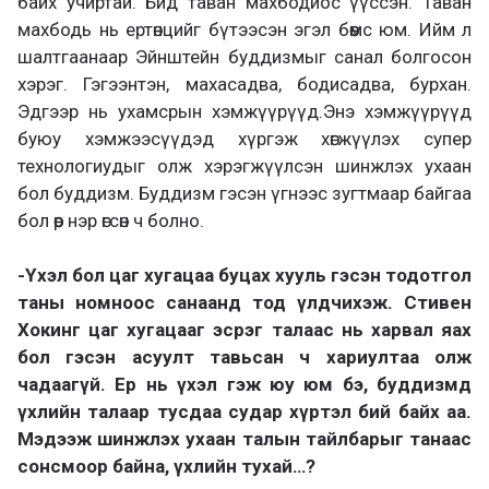
байх учиртай. Бид таван махбодиос үүссэн. Таван
махбодь нь ертөнцийг бүтээсэн эгэл бөөмс юм. Ийм л
шалтгаанаар Эйнштейн буддизмыг санал болгосон
хэрэг. Гэгээнтэн, махасадва, бодисадва, бурхан.
Эдгээр нь ухамсрын хэмжүүрүүд.Энэ хэмжүүрүүд
буюу хэмжээсүүдэд хүргэж хөгжүүлэх супер
технологиудыг олж хэрэгжүүлсэн шинжлэх ухаан
бол буддизм. Буддизм гэсэн үгнээс зугтмаар байгаа
бол өөр нэр өгсөн ч болно.
-Үхэл бол цаг хугацаа буцах хууль гэсэн тодотгол
таны номноос санаанд тод үлдчихэж. Стивен
Хокинг цаг хугацааг эсрэг талаас нь харвал яах
бол гэсэн асуулт тавьсан ч хариултаа олж
чадаагүй. Ер нь үхэл гэж юу юм бэ, буддизмд
үхлийн талаар тусдаа судар хүртэл бий байх аа.
Мэдээж шинжлэх ухаан талын тайлбарыг танаас
сонсмоор байна, үхлийн тухай…?