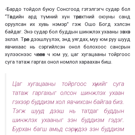
-Бардо тойдол буюу Сонсгоод гэтэлгэгч судар бол
“Төвдийн ард түмний хүн төрөлхтний оюуны санд
оруулсан их хувь нэмэр” гэж Ошо Богд хэлсэн
байдаг. Энэ судар бол буддын шинжлэх ухааны зөвхөн
эхлэл. Төрөл дээшлүүлэх, энд уягдах, муу юм руу шууд
явчихаас нь сэргийлсэн онол болохоос сансрын
хүлээснээс чөлөөлөх ч юм уу, цаг хугацааны тойргоос
суга татаж гаргах онол номлол хараахан биш.
Цаг хугацааны тойргоос хүнийг суга
татаж гаргахыг олсон шинжлэх ухаан
гэхээр буддизм хол явчихсан байгаа биз.
Тэгж шууд дээш нь татдаг буддын
шинжлэх ухааныг зэн буддизм гэдэг.
Бурхан багш амьд сэрүүндээ зэн буддизм