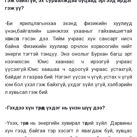
гэж байхгүй, эх сурвалждаа буцаад эргээд ирдэг
гэж үү?
-Би ярилцлагынхаа эхэнд физикийн хуулиуд
үнэн,байгалийн шинжлэх ухааныг гайхамшигтай
хөгжсөн гэсэн дээ. Тийм учраас хүн сансарт нисч
байна. Физикийн хуулиар орчлон хорвоогийн нийт
энерги тэгтэй тэнцүү. Энэ онолыг Бурхан багш эрт
нээчихсэн. Юмс хаанаас ч ирээгүй учраас
үүсэхгүй.Юмс хаашаа ч одоогүй учраас устахгүй,
байдаг л газраа бий. Нэгэнт үүсэх ч үгүй, устах ч үгүй
юм бол үхэл гэж байхгүй, үхдэг зүйл үгүй, хэлбэрийн
л хувьсал гэж бий.
-Гэхдээ хүн төрөөд үхдэг нь үнэн шүү дээ?
-Үхэх, төрөх нь энергийн хувирал төдий зүйл. Дарвины
хүн гээд байгаа тэр хэсэгт л явагдаж буй, хувцас