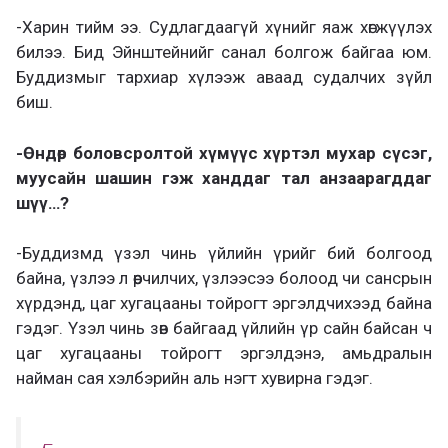
-Харин тийм ээ. Судлагдаагүй хүнийг яаж хөгжүүлэх
билээ. Бид Эйнштейнийг санал болгож байгаа юм.
Буддизмыг тархиар хүлээж аваад судалчих зүйл
биш.
-Өндөр боловсролтой хүмүүс хүртэл мухар сүсэг,
муусайн шашин гэж ханддаг тал анзаарагддаг
шүү…?
-Буддизмд үзэл чинь үйлийн үрийг бий болгоод
байна, үзлээ л өөрчилчих, үзлээсээ болоод чи сансрын
хүрдэнд, цаг хугацааны тойрогт эргэлдчихээд байна
гэдэг. Үзэл чинь зөв байгаад үйлийн үр сайн байсан ч
цаг хугацааны тойрогт эргэлдэнэ, амьдралын
найман сая хэлбэрийн аль нэгт хувирна гэдэг.