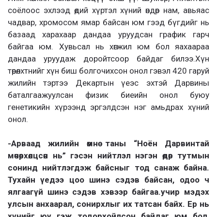
соёлоос эхлээд өдий хүртэл хүний өндөр нам, авьяас
чадвар, хромосом ямар байсан юм гээд бүгдийг нь
базаад харахаар дандаа уруудсан график гарч
байгаа юм. Хувьсал нь хөгжил юм бол яахаараа
дандаа уруудаж доройтсоор байдаг билээ.Хүн
төрөлхтнийг хүн биш болгочихсон онол гэвэл 420 гаруй
жилийн тэртээ Декартын үеэс эхтэй Дарвины
баталгаажуулсан физик биеийн онол буюу
генетикийн хүрээнд эргэлдсэн нэг амьдрах хүний
онол.
-Арваад жилийн өмнө таны “Ноён Дарвинтай
мөчөөрхөлцсөн нь” гэсэн нийтлэл нэгэн өдөр тутмын
сонинд нийтлэгдэж байсныг тод санаж байна.
Тухайн үедээ цоо шинэ сэдэв байсан, одоо ч
ялгаагүй шинэ сэдэв хэвээр байгаа.учир мэдэх
улсын анхаарал, сонирхлыг их татсан байх. Ер нь
хүнийг юу гэж тодорхойлсон байдаг юм бол,