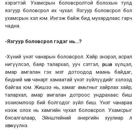
хэрэгтэй. Ухамсрын боловсролтой болохын тулд
язгуур боловсрол их чухал. Язгуур боловсрол бол
ухамсрын хэл юм. Ингэж байж бид мухардлаас гарч
чадна.
-Язгуур боловсрол гэдэг нь…?
-Хүний үнэт чанарын боловсрол. Хайр энэрэл, асрал
нигүүлсэл, баяр талархал, ууч сэтгэл, өршөөл хүлцэл,
амар амгалан гэх мэт дотоодод маань байдаг,
бидний мөн чанарт хамаатай үнэт зүйлүүдийг хэлээд
байгаа юм. Жишээ нь, хамаг амьтныг хайрлах хайр,
талархал, амар амгалан дотроос ундрахаас биш
зохиомлоор бий болгодог зүйл биш. Үнэт чанараа
нээж олох нь хамгийн чухал боловсрол. Ухамсрыг
бясалгалаар, Эйнштейний энергийн хуулиар л
хөгжүүлнэ.