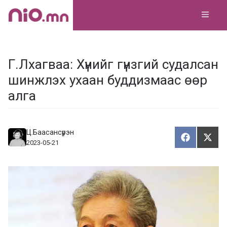
Skip
MEN
to
content
Г.Лхагваа: Хүнийг гүнзгий судалсан
шинжлэх ухаан буддизмаас өөр
алга
Ц.Баасансүрэн
Хуваалца
Түг
Х
Т
2023-05-21
у
ү
в
г
а
э
а
э
л
х
ц
а
х