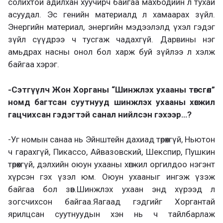
солихтой адилхан хуучирч байгаа махбодийн л тухай
асуудал. Эс генийн материалд л хамаарах зүйл.
Энергийн материал, энергийн мэдээлэлд үхэл гэдэг
зүйл сүүдрээ ч тусгаж чадахгүй. Дарвины нэг
амьдрах насны онол бол харж буй зүйлээ л хэлж
байгаа хэрэг.
-Сэтгүүлч Жон Хорганы “Шинжлэх ухааны төгсгөл”
номд багтсан суутнууд шинжлэх ухааны хөгжил
гацчихсан гэдэгтэй санал нийлсэн гэхээр…?
-Уг номын санаа нь Эйнштейн дахиад төрөхгүй, Ньютон
ч гарахгүй, Пикассо, Айвазовский, Шекспир, Пушкин
төрөхгүй, дэлхийн оюун ухааны хөгжил оргилдоо нэгэнт
хүрсэн гэх үзэл юм. Оюун ухааныг ингэж үзэж
байгаа бол зөв.Шинжлэх ухаан энд хүрээд л
зогсчихсон байгаа.Яагаад гэдгийг Хоргантай
ярилцсан суутнуудын хэн нь ч тайлбарлаж