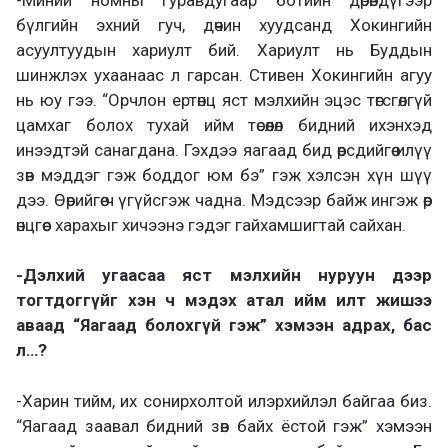
бүлгийн эхний гуч, дөчин хуудсанд Хокингийн
асуултуудын хариулт бий. Хариулт нь Буддын
шинжлэх ухаанаас л гарсан. Стивен Хокингийн агуу
нь юу гээ. “Орчлон ертөнц яст мэлхийн эцэс төгсгөлгүй
цамхаг болох тухай ийм төсөөлөл бидний ихэнхэд
инээдтэй санагдана. Гэхдээ яагаад бид өөрсдийгөө илүү
зөв мэддэг гэж боддог юм бэ” гэж хэлсэн хүн шүү
дээ. Өөрийгөө ч үгүйсгэж чадна. Мэдсээр байж ингэж өөр
өнцгөөс харахыг хичээнэ гэдэг гайхамшигтай сайхан.
-Дэлхий угаасаа яст мэлхийн нуруун дээр
тогтдоггүйг хэн ч мэдэх атал ийм илт жишээ
аваад “Яагаад болохгүй гэж” хэмээн адрах, бас
л…?
-Харин тийм, их сонирхолтой илэрхийлэл байгаа биз.
“Яагаад заавал бидний зөв байх ёстой гэж” хэмээн