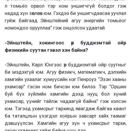
л томьёо орвол тэр ном уншигчгүй болдог гэж
надад хүн зөвлөсөн юм. Гэхдээ би уншигчдаасаа уучлал
гуйж байгаад Эйнштейний агуу энергийн томьёог
номондоо орууллаа” гэж онцолсон удаатай.
-Эйнштейн, хокингоос өөр буддизмтай ойр
физикийн суутан гэвэл хэн байна?
-Эйнштейн, Карл Юнгээс өөр буддизмтай ойр суутныг
би мэдэхгүй юм. Агуу физикч, математикч, дэлхийн
хамгийн ухаалаг хүмүүсийн нэг Пенроуз “Эзэн хааны
ухамсар” гэсэн ном бичсэн юм билээ. Тэр “Оршин
буй бүх зүйлийн хамгийн дээд нууц бол хүний
ухамсар, үүнийг тайлж чадаагүй байна” гэж хэлсэн
юм. Тэгээд ухамсрыг тархинд явагдаж байгаа квант
ба таталцлын үзэгдэл хоёрын завсарт хайх таамаг
дэвшүүлсэн. Хамгийн агуу хүн ч ухамсрыг тархи,
оюун ухаанаас хайж байна шүү дээ.