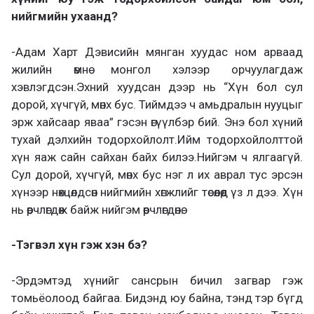
нийгмийн ухаанд?
-Адам Харт Дэвисийн мянган хуудас ном арваад
жилийн өмнө монгол хэлээр орчуулагдаж
хэвлэгдсэн.Эхний хуудсан дээр нь “Хүн бол сул
дорой, хүчгүй, мөнх бус. Тиймдээ ч амьдралын нууцыг
эрж хайсаар яваа” гэсэн өгүүлбэр бий. Энэ бол хүний
тухай дэлхийн тодорхойлолт.Ийм тодорхойлолттой
хүн яаж сайн сайхан байх билээ.Нийгэм ч ялгаагүй.
Сул дорой, хүчгүй, мөнх бус нэг л их аврал тус эрсэн
хүнээр нөхцөлдсөн нийгмийн хөгжлийг төсөөлөөд үз л дээ. Хүн
нь өөрчлөгдөж байж нийгэм өөрчлөгдөнө.
-Тэгвэл хүн гэж хэн бэ?
-Эрдэмтэд хүнийг сансрын бичил загвар гэж
томьёолоод байгаа. Бидэнд юу байна, тэнд тэр бүгд