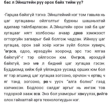
бас л Эйнштейн рүү орох байх тийм үү?
-Гарцаа байхгүй тэгнэ. Эйнштейний нэг том гавьяа нь
цаг хугацааны ойлголтыг бурхны шашныхтай
адилаар тайлбарласан. А.Эйнштейн орон зай ба цаг
хугацааг нягт холбосны ачаар дөрвөн хэмжээст
огторгуйн загварыг бий болгож чадсан. Ийнхүү цаг
хугацаа, орон зай хоёр нэгэн зүйл болон хувирч,
“өнгөрсөн, одоо, ирээдүйн хооронд эрс тэс ялгаа
байхгүй”-г тэр ойлгосон юм. Өнгөрсөн, ирээдүй
байхгүй, энэ мөч л бидний цаг хугацаа гэсэн.
Буддизмд хийж буй үйлэндээ уусаад орших юм бол
яг тэр агшинд цаг хугацаа зогсоно, орчлон ч ертөнц ч
яг тэнд зогсоно, өөрөө ч уусч “алга болно” гээд
хэлчихсэн. Бодлоос салдаг аргыг нь ингэж тов
тодорхой зааж өгсөн. Энэ бол ухамсрыг хөгжүүлэх, өөрийгөө
олох гайхалтай арга технологиудын нэг.