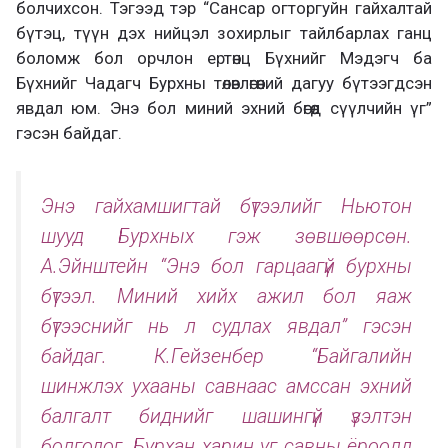
болчихсон. Тэгээд тэр “Сансар огторгуйн гайхалтай
бүтэц, түүн дэх нийцэл зохирлыг тайлбарлах ганц
боломж бол орчлон ертөнц Бүхнийг Мэдэгч ба
Бүхнийг Чадагч Бурхны төлөвлөгөөний дагуу бүтээгдсэн
явдал юм. Энэ бол миний эхний бөгөөд сүүлчийн үг”
гэсэн байдаг.
Энэ гайхамшигтай бүтээлийг Ньютон
шууд Бурхных гэж зөвшөөрсөн.
А.Эйнштейн “Энэ бол гарцаагүй бурхны
бүтээл. Миний хийх ажил бол яаж
бүтээснийг нь л судлах явдал” гэсэн
байдаг. К.Гейзенбер “Байгалийн
шинжлэх ухааны савнаас амссан эхний
балгалт биднийг шашингүй үзэлтэн
болгодог. Бурхан харин уг савны ёроолд