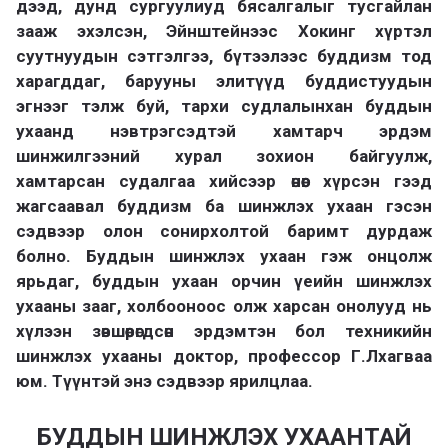
дээд, дунд сургуулиуд бясалгалыг тусгайлан
зааж эхэлсэн, Эйнштейнээс Хокинг хүртэл
суутнуудын сэтгэлгээ, бүтээлээс буддизм тод
харагддаг, барууны элитүүд буддистуудын
эгнээг тэлж буй, тархи судлалынхан буддын
ухаанд нэвтрэгсэдтэй хамтарч эрдэм
шинжилгээний хурал зохион байгуулж,
хамтарсан судалгаа хийсээр өнөөг хүрсэн гээд
жагсаавал буддизм ба шинжлэх ухаан гэсэн
сэдвээр олон сонирхолтой баримт дурдаж
болно. Буддын шинжлэх ухаан гэж онцолж
ярьдаг, буддын ухаан орчин үеийн шинжлэх
ухааны зааг, холбооноос олж харсан онолууд нь
хүлээн зөвшөөрөгдсөн эрдэмтэн бол техникийн
шинжлэх ухааны доктор, профессор Г.Лхагваа
юм. Түүнтэй энэ сэдвээр ярилцлаа.
БУДДЫН ШИНЖЛЭХ УХААНТАЙ