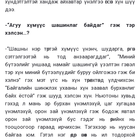
хүндэтгэлтэй хандаж айхавтар үнэлгээ өгсөн хүн шүү
дээ.
-“Агуу хүмүүс шашинлаг байдаг” гэж тэр
хэлсэн…?
-“Шашны нэр төртэй хүмүүс үнэнч, шударга, өргөн
сэтгэлгээтэй нь тод анзаарагддаг”, “Миний
бүтээлийг уншаад намайг шашингүй үзэлтэн гэвэл
тэр хүн миний бүтээлүүдийг буруу ойлгожээ гэж би
хэлнэ” гэх мэт үгс нь хүн төрөлхтөнд үлдчихсэн.
“Байгалийн шинжлэх ухааны хүн заавал бурханлиг
байх ёстой” гэж шууд хэлсэн хүн. Ньютоны хувьд
гэхэд л мань эр бурхан үнэмлэхүй, цаг хугацаа
үнэмлэхүй, орон зай үнэмлэхүй гэж бодож явтал
орон зай үнэмлэхүй бус гэдэг нь өөрийнх нь
тооцоогоор гараад ирчихсэн. Тэгэхээр нь нуусан
байгаа юм. Гэтэл нэг өдөр өнөөх нь ил тодорхой