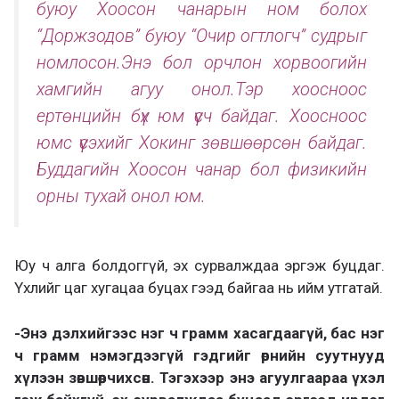
буюу Хоосон чанарын ном болох
“Доржзодов” буюу “Очир огтлогч” судрыг
номлосон.Энэ бол орчлон хорвоогийн
хамгийн агуу онол.Тэр хоосноос
ертөнцийн бүх юм үүсч байдаг. Хоосноос
юмс үүсэхийг Хокинг зөвшөөрсөн байдаг.
Буддагийн Хоосон чанар бол физикийн
орны тухай онол юм.
Юу ч алга болдоггүй, эх сурвалждаа эргэж буцдаг.
Үхлийг цаг хугацаа буцах гээд байгаа нь ийм утгатай.
-Энэ дэлхийгээс нэг ч грамм хасагдаагүй, бас нэг
ч грамм нэмэгдээгүй гэдгийг өрнийн суутнууд
хүлээн зөвшөөрчихсөн. Тэгэхээр энэ агуулгаараа үхэл