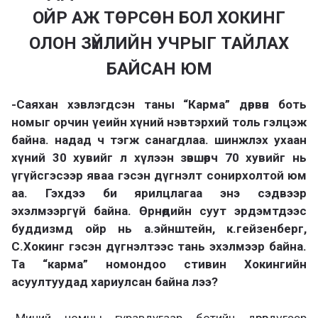
ОЙР АЖ ТӨРСӨН БОЛ ХОКИНГ
ОЛОН ЗҮЙЛИЙН УЧРЫГ ТАЙЛАХ
БАЙСАН ЮМ
-Саяхан хэвлэгдсэн таны “Карма” дөрвөн боть
номыг орчин үеийн хүний нэвтэрхий толь гэлцэж
байна. надад ч тэгж санагдлаа. шинжлэх ухаан
хүний 30 хувийг л хүлээн зөвшөөрч 70 хувийг нь
үгүйсгэсээр яваа гэсэн дүгнэлт сонирхолтой юм
аа. Гэхдээ би ярилцлагаа энэ сэдвээр
эхэлмээргүй байна. Өрнөдийн суут эрдэмтдээс
буддизмд ойр нь а.эйнштейн, к.гейзенберг,
С.Хокинг гэсэн дүгнэлтээс тань эхэлмээр байна.
Та “карма” номондоо стивин Хокингийн
асуултуудад хариулсан байна лээ?
-Миний номны гуравдугаар ботийн дөрөвдүгээр