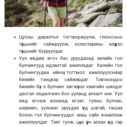
Цусны даралтыг тогтворжуулж, глюкозын
түвшнийг сайжруулж, холестерины илүүдэл
түвшнийг бууруулдаг.
Уул өөдөө өгсч бас уруудахад хөлийн гол
булчингууд идэвхтэй ажилладаг. Хөлийн гол
булчингуудаа ийнхүү тогтмол ажиллуулснаар
биеийн тэнцвэр сайжирдаг. Товчхондоо
биеийн бүх л булчинг хөгжүүлэх хамгийн шилдэг
дасгал хөдөлгөөн бол ууланд алхалт юм. Уул
өөд өгсөж алхахад өгзөг, гуяны булчин,
шөрмөс, уулнаас уруудах үед шагай, ташаа
болон гол булчингуудыг маш сайн ачааллаж
ажиллуулдаг. Таяг тулж, цүнх үүрч алхах үед гар