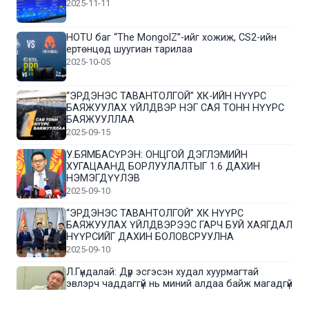
2025-11-11
HOTU баг “The MongolZ”-ийг хожиж, CS2-ийн
ертөнцөд шуугиан тарилаа
2025-10-05
“ЭРДЭНЭС ТАВАНТОЛГОЙ” ХК-ИЙН НҮҮРС
БАЯЖУУЛАХ ҮЙЛДВЭР НЭГ САЯ ТОНН НҮҮРС
БАЯЖУУЛЛАА
2025-09-15
У.БЯМБАСҮРЭН: ОНЦГОЙ ДЭГЛЭМИЙН
ХУГАЦААНД БОРЛУУЛАЛТЫГ 1.6 ДАХИН
НЭМЭГДҮҮЛЭВ
2025-09-10
“ЭРДЭНЭС ТАВАНТОЛГОЙ” ХК НҮҮРС
БАЯЖУУЛАХ ҮЙЛДВЭРЭЭС ГАРЧ БУЙ ХАЯГДАЛ
НҮҮРСИЙГ ДАХИН БОЛОВСРУУЛНА
2025-09-10
Л.Гүндалай: Дүр эсгэсэн худал хуурмагтай
эвлэрч чаддаггүй нь миний алдаа байж магадгүй
2025-09-05