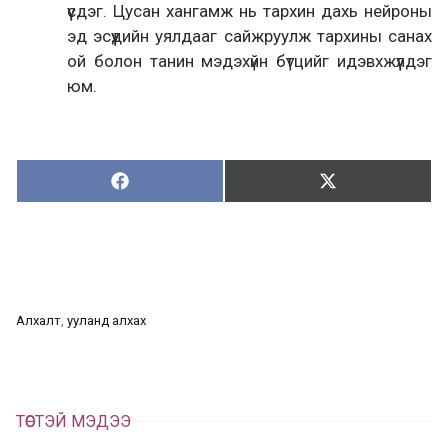
үүсдэг. Цусан хангамж нь тархин дахь нейроны
эд эсүүдийн уялдааг сайжруулж тархины санах
ой болон танин мэдэхүйн бүтцийг идэвхжүүлдэг
юм.
Хуваалцах:
Түгээх:
Х
Т
у
в
г
а
э
а
э
л
х
ц
а
Алхалт
, 
ууланд алхах
х
ТӨСТЭЙ МЭДЭЭ