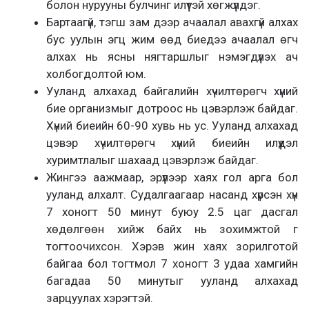
болон нурууны булчинг илүүтэй хөгжүүлдэг.
Бартаагүй, тэгш зам дээр ачаалал авахгүй алхах
бус уулын эгц жим өөд биедээ ачаалал өгч
алхах нь ясны нягтаршлыг нэмэгдүүлэх ач
холбогдолтой юм.
Ууланд алхахад байгалийн хүчилтөрөгч хүний
бие организмыг дотроос нь цэвэрлэж байдаг.
Хүний биеийн 60-90 хувь нь ус. Ууланд алхахад
цэвэр хүчилтөрөгч хүний биеийн илүүдэл
хуримтлалыг шахаад цэвэрлэж байдаг.
Жингээ аажмаар, эрүүлээр хаях гол арга бол
ууланд алхалт. Судалгаагаар насанд хүрсэн хүн
7 хоногт 50 минут буюу 2.5 цаг дасгал
хөдөлгөөн хийж байх нь зохимжтой г
тогтоочихсон. Хэрэв жин хаях зорилготой
байгаа бол тогтмол 7 хоногт 3 удаа хамгийн
багадаа 50 минутыг ууланд алхахад
зарцуулах хэрэгтэй.