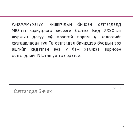
АНХААРУУЛГА: Уншигчдын бичсэн сэтгэгдэлд
NIO.mn хариуцлага хүлээхгүй болно. Бид ХХЗХ-ын
журмын дагуу зүй зохисгүй зарим үг, хэллэгийг
хязгаарласан тул Та сэтгэгдэл бичихдээ бусдын эрх
ашгийг хүндэтгэн үзнэ үү. Хэм хэмжээ зөрчсөн
сэтгэгдлийг NIO.mn устгах эрхтэй.
Сэтгэгдэл
2000
бичих