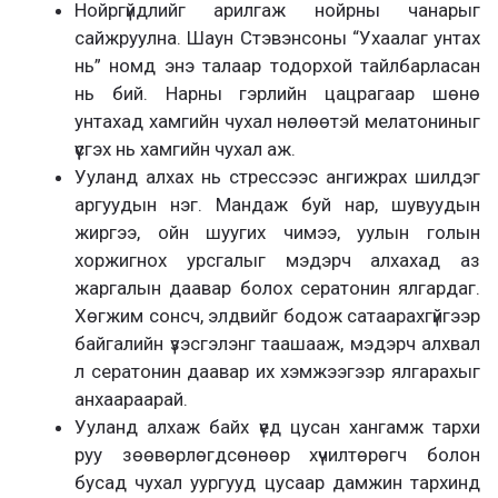
Нойргүйдлийг арилгаж нойрны чанарыг
сайжруулна. Шаун Стэвэнсоны “Ухаалаг унтах
нь” номд энэ талаар тодорхой тайлбарласан
нь бий. Нарны гэрлийн цацрагаар шөнө
унтахад хамгийн чухал нөлөөтэй мелатониныг
үүсгэх нь хамгийн чухал аж.
Ууланд алхах нь стрессээс ангижрах шилдэг
аргуудын нэг. Мандаж буй нар, шувуудын
жиргээ, ойн шуугих чимээ, уулын голын
хоржигнох урсгалыг мэдэрч алхахад аз
жаргалын даавар болох сератонин ялгардаг.
Хөгжим сонсч, элдвийг бодож сатаарахгүйгээр
байгалийн үзэсгэлэнг таашааж, мэдэрч алхвал
л сератонин даавар их хэмжээгээр ялгарахыг
анхаараарай.
Ууланд алхаж байх үед цусан хангамж тархи
руу зөөвөрлөгдсөнөөр хүчилтөрөгч болон
бусад чухал уургууд цусаар дамжин тархинд