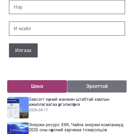
Нэр
И-
мэйл
Шинэ
Эрэлттэй
Зэвсэгт хүчний жанжин штабтай хамтын
ажиллагаагаа үргэлжлүүлнэ
2026-04-17
Энержи ресурс ХХК, Чайна энержи компаниуд
2026 оны нүүрсний зарчмаа тохиролцов