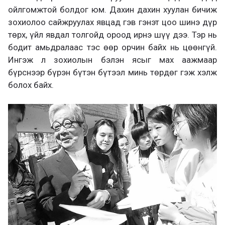
ойлгомжтой болдог юм. Дахин дахин хуулан бичиж
зохиолоо сайжруулах явцад гэв гэнэт цоо шинэ дүр
төрх, үйл явдал толгойд ороод ирнэ шүү дээ. Тэр нь
бодит амьдралаас тэс өөр орчин байх нь цөөнгүй.
Ингэж л зохиолын бэлэн ясыг мах аажмаар
бүрснээр бүрэн бүтэн бүтээл минь төрдөг гэж хэлж
болох байх.