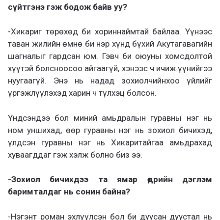
сүйтгэнэ гэж бодож байв уу?
-Хикариг төрөхөд би хориннаймтай байлаа. Үүнээс
таван жилийн өмнө би нэр хүнд бүхий Акутагавагийн
шагналыг гардсан юм. Гэвч би оюуны хомсдолтой
хүүтэй болсноосоо айгаагүй, хэнээс ч ичиж үүнийгээ
нуугаагүй. Энэ нь надад зохиолчийнхоо үйлийг
үргэжлүүлэхэд харин ч түлхэц болсон.
Үндсэндээ бол миний амьдралын гуравны нэг нь
ном уншихад, өөр гуравны нэг нь зохиол бичихэд,
үлдсэн гуравны нэг нь Хикаритайгаа амьдрахад
хуваагддаг гэж хэлж болно биз ээ.
-Зохиол бичихдээ та ямар өдрийн дэглэм
баримталдаг нь сонин байна?
-Нэгэнт роман эхлүүлсэн бол би дуусан дуустал нь