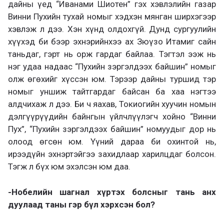
дайны үед “Иванами Шиотен” гэх хэвлэлийн газар
Винни Пухийн тухай номыг хэдхэн мянган ширхэгээр
хэвлэж л дээ. Хэн хүнд олдохгүй. Дунд сургуулийн
хүүхэд би бээр эхнэрийнхээ ах Зюүзо Итамиг сайн
таньдаг, гэрт нь орж гардаг байлаа. Тэгтэл ээж нь
нэг удаа надаас “Пухийн зэргэлдээх байшин” номыг
олж өгөхийг хүссэн юм. Тэрээр дайны туршид тэр
номыг уншиж тайтгардаг байсан ба хаа нэгтээ
алдчихаж л дээ. Би ч яахав, Токиогийн хуучин номын
дэлгүүрүүдийн байнгын үйлчлүүлэгч хойно “Винни
Пух”, “Пухийн зэргэлдээх байшин” номуудыг дор нь
олоод өгсөн юм. Үүний дараа би охинтой нь,
ирээдүйн эхнэртэйгээ захидлаар харилцдаг болсон.
Тэгж л бүх юм эхэлсэн юм даа.
-Нобелийн шагнал хүртэх болсныг тань анх
дуулаад таны гэр бүл хэрхсэн бол?