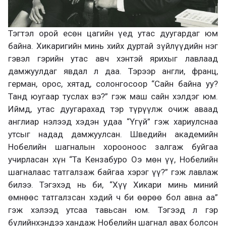
Тэгтэл орой есөн цагийн үед утас дуугардаг юм
байна. Хикаригийн минь хийх дуртай зүйлүүдийн нэг
гэвэл гэрийн утас авч хэнтэй ярихыг лавлаад
дамжуулдаг явдал л даа. Тэрээр англи, франц,
герман, орос, хятад, солонгосоор “Сайн байна уу?
Танд юугаар туслах вэ?” гэж маш сайн хэлдэг юм.
Иймд, утас дуугарахад тэр түрүүлж очиж аваад
англиар нэлээд хэдэн удаа “Үгүй” гэж хариулснаа
утсыг надад дамжуулсан. Шведийн академийн
Нобелийн шагналын хорооноос залгаж буйгаа
учирласан хүн “Та Кензабуро Оэ мөн үү, Нобелийн
шагналаас татгалзаж байгаа хэрэг үү?” гэж лавлаж
билээ. Тэгэхэд нь би, “Хүү Хикари минь миний
өмнөөс татгалзсан хэдий ч би өөрөө бол авна аа”
гэж хэлээд утсаа тавьсан юм. Тэгээд л гэр
бүлийнхэндээ хандаж Нобелийн шагнал авах болсон