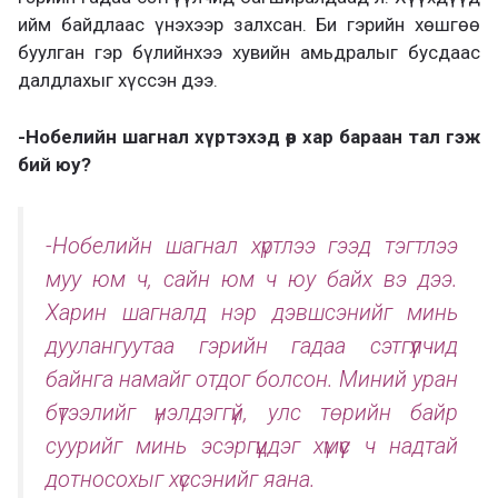
ийм байдлаас үнэхээр залхсан. Би гэрийн хөшгөө
буулган гэр бүлийнхээ хувийн амьдралыг бусдаас
далдлахыг хүссэн дээ.
-Нобелийн шагнал хүртэхэд өөр хар бараан тал гэж
бий юу?
-Нобелийн шагнал хүртлээ гээд тэгтлээ
муу юм ч, сайн юм ч юу байх вэ дээ.
Харин шагналд нэр дэвшсэнийг минь
дуулангуутаа гэрийн гадаа сэтгүүлчид
байнга намайг отдог болсон. Миний уран
бүтээлийг үнэлдэггүй, улс төрийн байр
суурийг минь эсэргүүцдэг хүмүүс ч надтай
дотносохыг хүссэнийг яана.