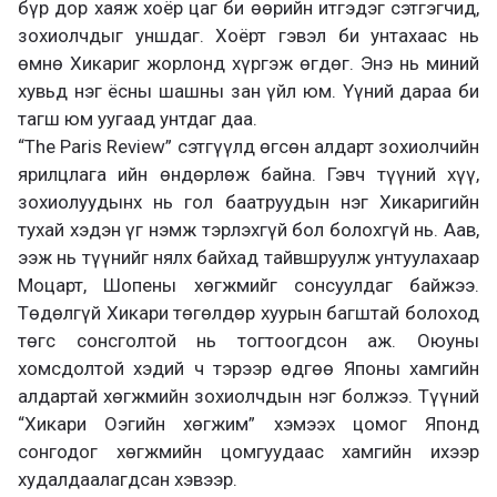
бүр дор хаяж хоёр цаг би өөрийн итгэдэг сэтгэгчид,
зохиолчдыг уншдаг. Хоёрт гэвэл би унтахаас нь
өмнө Хикариг жорлонд хүргэж өгдөг. Энэ нь миний
хувьд нэг ёсны шашны зан үйл юм. Үүний дараа би
тагш юм уугаад унтдаг даа.
“The Paris Review” сэтгүүлд өгсөн алдарт зохиолчийн
ярилцлага ийн өндөрлөж байна. Гэвч түүний хүү,
зохиолуудынх нь гол баатруудын нэг Хикаригийн
тухай хэдэн үг нэмж тэрлэхгүй бол болохгүй нь. Аав,
ээж нь түүнийг нялх байхад тайвшруулж унтуулахаар
Моцарт, Шопены хөгжмийг сонсуулдаг байжээ.
Төдөлгүй Хикари төгөлдөр хуурын багштай болоход
төгс сонсголтой нь тогтоогдсон аж. Оюуны
хомсдолтой хэдий ч тэрээр өдгөө Японы хамгийн
алдартай хөгжмийн зохиолчдын нэг болжээ. Түүний
“Хикари Оэгийн хөгжим” хэмээх цомог Японд
сонгодог хөгжмийн цомгуудаас хамгийн ихээр
худалдаалагдсан хэвээр.