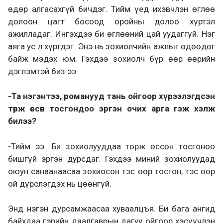
өдөр алгасахгүй бичдэг. Тийм үед ихэвчлэн өглөө
долоон цагт босоод оройны долоо хүртэл
ажилладаг. Ингэхдээ би өглөөний цай уудаггүй. Нэг
аяга ус л хүртдэг. Энэ нь зохиолчийн ажлыг өдөөдөг
байж мэдэх юм. Гэхдээ зохиолч бүр өөр өөрийн
дэглэмтэй биз ээ.
-Та нэгэнтээ, романууд тань ойгоор хүрээлэгдсэн
төрж өссөн тосгондоо эргэн очих арга гэж хэлж
билээ?
-Тийм ээ. Би зохиолууддаа төрж өссөн тосгоноо
бишгүй эргэн дурсдаг. Гэхдээ миний зохиолуудад
оюун санаанаасаа зохиосон тэс өөр тосгон, тэс өөр
ой дүрслэгдэх нь цөөнгүй.
Энд нэгэн дурсамжаасаа хуваалцъя. Би бага ангид
байхдаа гэрийн даалгаврын дагуу ойгоор хэсүүчлэн