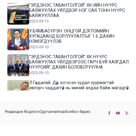
“ЭРДЭНЭС ТАВАНТОЛГОЙ” ХК-ИЙН НҮҮРС
БАЯЖУУЛАХ ҮЙЛДВЭР НЭГ САЯ ТОНН НҮҮРС
БАЯЖУУЛЛАА
2025-09-15
У.БЯМБАСҮРЭН: ОНЦГОЙ ДЭГЛЭМИЙН
ХУГАЦААНД БОРЛУУЛАЛТЫГ 1.6 ДАХИН
НЭМЭГДҮҮЛЭВ
2025-09-10
“ЭРДЭНЭС ТАВАНТОЛГОЙ” ХК НҮҮРС
БАЯЖУУЛАХ ҮЙЛДВЭРЭЭС ГАРЧ БУЙ ХАЯГДАЛ
НҮҮРСИЙГ ДАХИН БОЛОВСРУУЛНА
2025-09-10
Л.Гүндалай: Дүр эсгэсэн худал хуурмагтай
эвлэрч чаддаггүй нь миний алдаа байж магадгүй
2025-09-05
ЦОГТЦЭЦИЙ СУМЫН ЦАГААН-ОВОО, СИЙРСТ
Редакцын бодлого
Сурталчилгаа
Холбоо барих
БАГИЙН ИРГЭДИЙН ТӨЛӨӨЛӨЛ НҮҮРС
БАЯЖУУЛАХ ҮЙЛДВЭРТЭЙ ТАНИЛЦЛАА
2025-09-01
© 2022-2026 Бүх эрх хуулиар хамгаалагдсан. КОННЕКТ НЬЮС ХХК
“ЭРДЭНЭС ТАВАНТОЛГОЙ” ХК “МОНГОЛ-