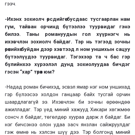
гээч.
-Ихэнх зохиолч өөрсдийгөө бусдаас тусгаарлан нам
гүм, тайван орчинд бүтээлээ туурвидаг гэнэ
билээ. Таны романуудын гол хүүрнэгч нь
ихэвчлэн зохиолч байдаг. Тэр нь тэгээд зочны
өрөөнийхөө буйдан дээр хэвтээд л ном уншихын сацуу
бүтээлүүдээ туурвидаг. Тэгэхээр та ч бас гэр
бүлийнхээ хүрээлэл дунд зохиолуудаа бичдэг
гэсэн “хар” төрөх юм?
-Надад роман бичихэд, эсвэл ямар нэг ном уншихад
гэр бүлээсээ холдон ганцаар байх тусгай орчин
шаардлагагүй ээ. Ихэвчлэн би зочны өрөөндөө
ажилладаг. Тэр үед миний хажууд Хикари хөгжмөө
сонсч л байдаг, төгөлдөр хуураа дарж л байдаг. Би
нэг бичсэнээ олон удаа засч янзлан сайжруулдаг
гэж өмнө нь хэлсэн шүү дээ. Тэр болгонд миний