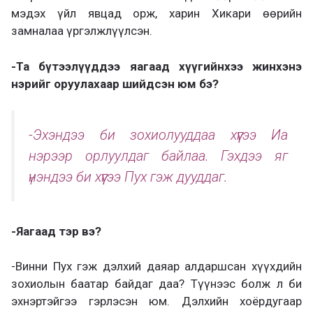
мэдэх үйл явцад орж, харин Хикари өөрийн
замналаа үргэлжлүүлсэн.
-Та бүтээлүүддээ яагаад хүүгийнхээ жинхэнэ
нэрийг оруулахаар шийдсэн юм бэ?
-Эхэндээ би зохиолууддаа хүүгээ Иа
нэрээр орлуулдаг байлаа. Гэхдээ яг
үнэндээ би хүүгээ Пух гэж дууддаг.
-Яагаад тэр вэ?
-Винни Пух гэж дэлхий даяар алдаршсан хүүхдийн
зохиолын баатар байдаг даа? Түүнээс болж л би
эхнэртэйгээ гэрлэсэн юм. Дэлхийн хоёрдугаар