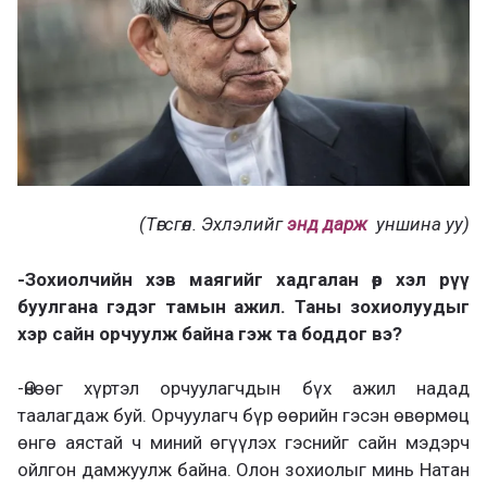
(Төгсгөл. Эхлэлийг
энд дарж
уншина уу)
-Зохиолчийн хэв маягийг хадгалан өөр хэл рүү
буулгана гэдэг тамын ажил. Таны зохиолуудыг
хэр сайн орчуулж байна гэж та боддог вэ?
-Өнөөг хүртэл орчуулагчдын бүх ажил надад
таалагдаж буй. Орчуулагч бүр өөрийн гэсэн өвөрмөц
өнгө аястай ч миний өгүүлэх гэснийг сайн мэдэрч
ойлгон дамжуулж байна. Олон зохиолыг минь Натан