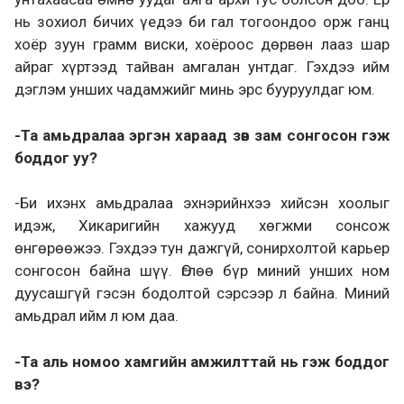
нь зохиол бичих үедээ би гал тогоондоо орж ганц
хоёр зуун грамм виски, хоёроос дөрвөн лааз шар
айраг хүртээд тайван амгалан унтдаг. Гэхдээ ийм
дэглэм унших чадамжийг минь эрс бууруулдаг юм.
-Та амьдралаа эргэн хараад зөв зам сонгосон гэж
боддог уу?
-Би ихэнх амьдралаа эхнэрийнхээ хийсэн хоолыг
идэж, Хикаригийн хажууд хөгжми сонсож
өнгөрөөжээ. Гэхдээ тун дажгүй, сонирхолтой карьер
сонгосон байна шүү. Өглөө бүр миний унших ном
дуусашгүй гэсэн бодолтой сэрсээр л байна. Миний
амьдрал ийм л юм даа.
-Та аль номоо хамгийн амжилттай нь гэж боддог
вэ?