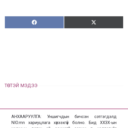
Хуваалцах:
Түгээх:
Х
Т
у
ү
в
г
а
э
а
э
л
х
ц
а
х
ТӨСТЭЙ МЭДЭЭ
АНХААРУУЛГА: Уншигчдын бичсэн сэтгэгдэлд
NIO.mn хариуцлага хүлээхгүй болно. Бид ХХЗХ-ын