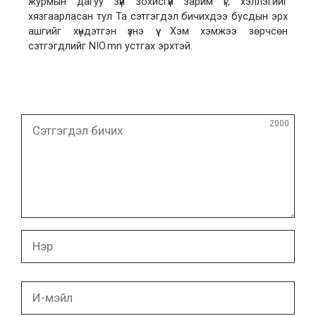
журмын дагуу зүй зохисгүй зарим үг, хэллэгийг
хязгаарласан тул Та сэтгэгдэл бичихдээ бусдын эрх
ашгийг хүндэтгэн үзнэ үү. Хэм хэмжээ зөрчсөн
сэтгэгдлийг NIO.mn устгах эрхтэй.
Сэтгэгдэл
2000
бичих
Нэр
И-
мэйл