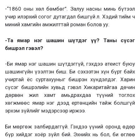
-“1860 оны хөл бөмбөг”. Залуу насны минь бүтээл
учир илэрхий согог дутагдал бишгүй л. Хэдий тийм ч
миний хамгийн амжилттай роман болов уу.
-Та ямар нэг шашин шүтдэг үү? Таны сүсэг
бишрэл гэвэл?
-Би ямар нэг шашин шүтдэггүй, гэхдээ атеист буюу
шашингүйн үзэлтэн биш. Би сэхээтэн хүн бүрт байх
учиртай ёс суртахууныг бишрэн хүндэлдэг. Харин
сүсэг бишрэлийн хувьд гэвэл Хикаритайгаа дөчин
дөрвөн жил хамт амьдрахдаа түүний тоглох
хөгжмөөс ямар нэг дээд ертөнцийн тайж болшгүй
эрхэм зүйлийг мэдэрсээр иржээ.
Би мөргөж залбирдаггүй. Гэхдээ үүний оронд өдөр
бүр хийдэг хоёр зүйл бий. Эхнийх нь бол, би өглөө