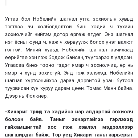
Угтаа бол Нобелийн шагнал утга зохиолын хувьд
тэгтлээ ач холбогдолтой биш хэдий ч тухайн
зохиолчийг нийгэм дотор өргөж өгдөг. Энэ шагнал
нэг ёсны юунд ч, яаж ч хөрвүүлж болох үнэт валют
гэлтэй. Миний хувьд Нобелийн шагнал авчихаад
өөрийгөө хэн гэж бодож байсан, түүгээрээ л үлдсэн.
Угаасаа биеэ тооно гэдэг ямар ч зохиолчид, ер нь
ямар ч хүнд зохисгүй. Энд гэж хэлэхэд, Нобелийн
шагнал хүртсэнийхээ дараа дорвитой уран бүтээл
туурвисан хүн хуруу дарам цөөн. Томас Манн байна.
Дээр нь Фолкнер.
-Хикариг төрөхөд та хэдийнэ нэр алдартай зохиолч
болсон байв. Таныг эхнэртэйгээ гэрлэхэд
гайхамшигтай хос гэж хэвлэл мэдээллээр
шагширдаг байж. Тэр үед Хикари таны карьерыг