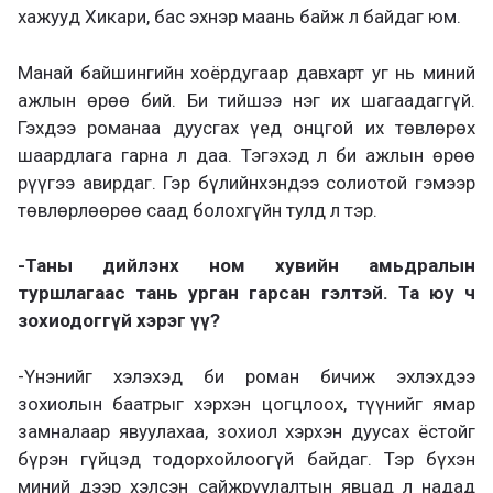
хажууд Хикари, бас эхнэр маань байж л байдаг юм.
Манай байшингийн хоёрдугаар давхарт уг нь миний
ажлын өрөө бий. Би тийшээ нэг их шагаадаггүй.
Гэхдээ романаа дуусгах үед онцгой их төвлөрөх
шаардлага гарна л даа. Тэгэхэд л би ажлын өрөө
рүүгээ авирдаг. Гэр бүлийнхэндээ солиотой гэмээр
төвлөрлөөрөө саад болохгүйн тулд л тэр.
-Таны дийлэнх ном хувийн амьдралын
туршлагаас тань урган гарсан гэлтэй. Та юу ч
зохиодоггүй хэрэг үү?
-Үнэнийг хэлэхэд би роман бичиж эхлэхдээ
зохиолын баатрыг хэрхэн цогцлоох, түүнийг ямар
замналаар явуулахаа, зохиол хэрхэн дуусах ёстойг
бүрэн гүйцэд тодорхойлоогүй байдаг. Тэр бүхэн
миний дээр хэлсэн сайжруулалтын явцад л надад