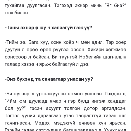
тухайгаа дуулгасан. Тэгэхэд эхнэр минь “Яг биз?”
гэж билээ.
-Таны эхнэр өөр юу ч хэлээгүй гэж үү?
-Тийм ээ. Бага хүү, охин хоёр ч мөн адил. Тэр хоёр
дуугүй л өрөө өрөө рүүгээ орсон. Хикари хөгжмөө
сонссоор л байсан. Би түүнтэй Нобелийн шагналын
талаар хэзээ ч ярьж байгаагүй л дээ.
-Энэ бүхэнд та санаагаар унасан уу?
-Би зүгээр л үргэлжүүлэн номоо уншсан. Гэхдээ л,
“Ийм юм дуулаад ямар ч гэр бүлд ингэж ханддаг
бол уу?” гэсэн асуулт толгой дотор эргэлдсэн.
Тэгтэл үүний дараагаар утас тасралтгүй таван цаг
тачигнасан. Мэдэх, мэдэхгүй өчнөөн хүн ярьсан.
Гэрийн гадаа сэтгүүлчид багширалдаад л. Хүүхдүүд