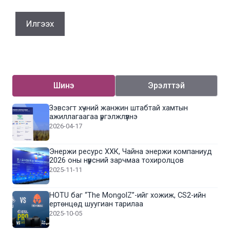
Шинэ
Эрэлттэй
Зэвсэгт хүчний жанжин штабтай хамтын
ажиллагаагаа үргэлжлүүлнэ
2026-04-17
Энержи ресурс ХХК, Чайна энержи компаниуд
2026 оны нүүрсний зарчмаа тохиролцов
2025-11-11
HOTU баг “The MongolZ”-ийг хожиж, CS2-ийн
ертөнцөд шуугиан тарилаа
2025-10-05