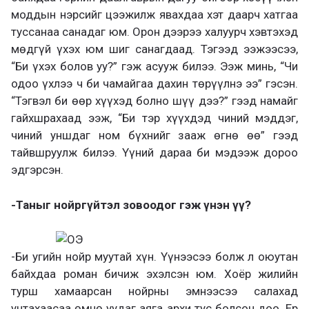
моддын нэрсийг цээжилж явахдаа хэт даарч хатгаа
туссанаа санадаг юм. Орон дээрээ халуурч хэвтэхэд
мөдгүй үхэх юм шиг санагдаад. Тэгээд ээжээсээ,
“Би үхэх болов уу?” гэж асууж билээ. Ээж минь, “Чи
одоо үхлээ ч би чамайгаа дахин төрүүлнэ ээ” гэсэн.
“Тэгвэл би өөр хүүхэд болно шүү дээ?” гээд намайг
гайхшрахаад ээж, “Би тэр хүүхдэд чиний мэддэг,
чиний уншдаг ном бүхнийг зааж өгнө өө” гээд
тайвшруулж билээ. Үүний дараа би мэдээж дороо
эдгэрсэн.
-Таныг нойргүйтэл зовоодог гэж үнэн үү?
-Би угийн нойр муутай хүн. Үүнээсээ болж л оюутан
байхдаа роман бичиж эхэлсэн юм. Хоёр жилийн
турш хамаарсан нойрны эмнээсээ салахад
унтахаасаа өмнө уудаг аяга архи тус болсон доо. Ер