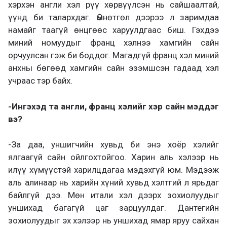
хэрхэн англи хэл рүү хөрвүүлсэн нь сайшаалтай,
үүнд би талархдаг. Өмнөтгөл дээрээ л заримдаа
намайг таагүй өнцгөөс харуулдгаас биш. Гэхдээ
миний номуудыг франц хэлнээ хамгийн сайн
орчуулсан гэж би боддог. Магадгүй франц хэл миний
анхны бөгөөд хамгийн сайн эзэмшсэн гадаад хэл
учраас тэр байх.
-Ингэхэд та англи, франц хэлийг хэр сайн мэддэг
вэ?
-За даа, уншигчийн хувьд би энэ хоёр хэлийг
ялгаагүй сайн ойлгохтойгоо. Харин аль хэлээр нь
илүү хүмүүстэй харилцдагаа мэдэхгүй юм. Мэдээж
аль алинаар нь харийн хүний хувьд хэлтгий л ярьдаг
байлгүй дээ. Мөн итали хэл дээрх зохиолуудыг
уншихад багагүй цаг зарцуулдаг. Дантегийн
зохиолуудыг эх хэлээр нь уншихад ямар яруу сайхан