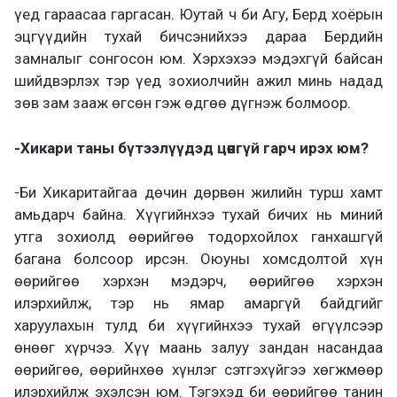
үед гараасаа гаргасан. Юутай ч би Агу, Берд хоёрын
эцгүүдийн тухай бичсэнийхээ дараа Бердийн
замналыг сонгосон юм. Хэрхэхээ мэдэхгүй байсан
шийдвэрлэх тэр үед зохиолчийн ажил минь надад
зөв зам зааж өгсөн гэж өдгөө дүгнэж болмоор.
-Хикари таны бүтээлүүдэд цөөнгүй гарч ирэх юм?
-­Би Хикаритайгаа дөчин дөрвөн жилийн турш хамт
амьдарч байна. Хүүгийнхээ тухай бичих нь миний
утга зохиолд өөрийгөө тодорхойлох ганхашгүй
багана болсоор ирсэн. Оюуны хомсдолтой хүн
өөрийгөө хэрхэн мэдэрч, өөрийгөө хэрхэн
илэрхийлж, тэр нь ямар амаргүй байдгийг
харуулахын тулд би хүүгийнхээ тухай өгүүлсээр
өнөөг хүрчээ. Хүү маань залуу зандан насандаа
өөрийгөө, өөрийнхөө хүнлэг сэтгэхүйгээ хөгжмөөр
илэрхийлж эхэлсэн юм. Тэгэхэд би өөрийгөө танин