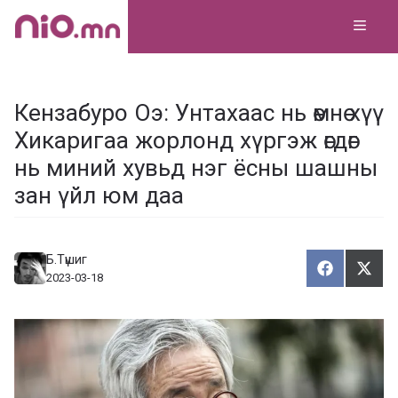
Skip
MEN
to
content
Кензабуро Оэ: Унтахаас нь өмнө хүү
Хикаригаа жорлонд хүргэж өгдөг
нь миний хувьд нэг ёсны шашны
зан үйл юм даа
Б.Түшиг
Хуваалца
Түг
Х
Т
2023-03-18
у
ү
в
г
а
э
а
э
л
х
ц
а
х