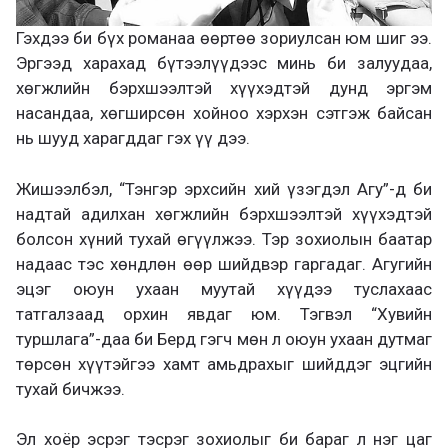
Гэхдээ би бүх романаа өөртөө зориулсан юм шиг ээ.
Эргээд харахад бүтээлүүдээс минь би залуудаа,
хөгжлийн бэрхшээлтэй хүүхэдтэй дунд эргэм
насандаа, хөгширсөн хойноо хэрхэн сэтгэж байсан
нь шууд харагддаг гэх үү дээ.
Жишээлбэл, “Тэнгэр эрхсийн хий үзэгдэл Агу”-д би
надтай адилхан хөгжлийн бэрхшээлтэй хүүхэдтэй
болсон хүний тухай өгүүлжээ. Тэр зохиолын баатар
надаас тэс хөндлөн өөр шийдвэр гаргадаг. Агугийн
эцэг оюун ухаан муутай хүүдээ туслахаас
татгалзаад орхин явдаг юм. Тэгвэл “Хувийн
туршлага”-даа би Берд гэгч мөн л оюун ухаан дутмаг
төрсөн хүүтэйгээ хамт амьдрахыг шийддэг эцгийн
тухай бичжээ.
Эл хоёр эсрэг тэсрэг зохиолыг би бараг л нэг цаг