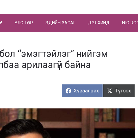
ҮР
УЛС ТӨР
ЭДИЙН ЗАСАГ
ДЭЛХИЙД
NIO RO
бол “эмэгтэйлэг” нийгэм
лбаа арилаагүй байна
Хуваалцах:
Түгээх:
Хуваалцах
Түгээх