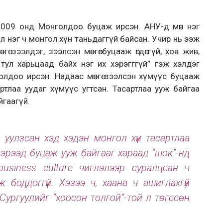
2009 онд Монголдоо буцаж ирсэн. АНУ-д мөн нэг
л нэг ч монгол хүн таньдаггүй байсан. Учир нь ээж
ө зээлдэг, зээлсэн мөнгөө буцааж өгдөггүй, хов жив,
тул харьцаад байх нэг их хэрэгггүй” гэж хэлдэг
олдоо ирсэн. Надаас мөнгө зээлсэн хүмүүс буцааж
сартлаа уудаг хүмүүс угтсан. Тасартлаа ууж байгаа
йгаагүй.
уулзсан хэд хэдэн монгол хүн тасартлаа
сэрээд буцаж ууж байгааг хараад “шок”-нд
usiness culture чиглэлээр суралцсан ч
боддоггүй. Хэзээ ч, хаана ч ашиглахгүй
Сургуулийг “хоосон толгой”-той л төгссөн