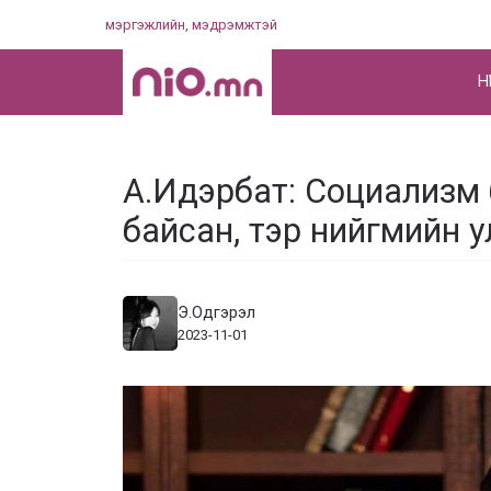
Skip
мэргэжлийн, мэдрэмжтэй
to
content
НҮ
А.Идэрбат: Социализм 
байсан, тэр нийгмийн у
Э.Одгэрэл
2023-11-01