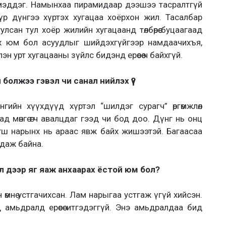
 мэддэг. Намынхаа пирамидаар дээшээ тасралтгүй
үр дүнгээ хүртэх хугацаа хоёрхон жил. Тасалбар
сан тул хоёр жилийн хугацаанд төлбөрөө буцаагаад
рах юм бол асуудлыг шийдэхгүйгээр намдаачихъя,
н урт хугацааны зүйлс бидэнд ерөөсөө ч байхгүй.
й болжээ гэвэл чи санал нийлэх үү?
нгийн хүүхдүүд хүртэл “шилдэг сурагч” өргөмжлөл
лаад мөнгө өгч авалцдаг гээд чи бод доо. Дүнг нь онц
агш нарынх нь араас явж байх жишээтэй. Багаасаа
гдаж байна.
л дээр яг яаж анхаарах ёстой юм бол?
 өмнө устгачихсан. Лам нарыгаа устгаж үгүй хийсэн.
 амьдралд ерөөсөө итгэдэггүй. Энэ амьдралдаа бид