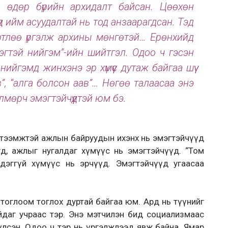
, өдөр бүрийн архидалт байсан. Цөөхөн
үд ийм асуудалтай нь тод анзаарагдсан. Тэд
өртлөө үргэлж архины мөнгөтэй… Ерөнхийд
эгтэй нийгэм”-ийн шийтгэл. Одоо ч гэсэн
нийгэмд жинхэнэ эр хүмүүс дутаж байгаа шүү
ав”, “алга болсон аав”… Нөгөө талаасаа энэ
лмөрч эмэгтэйчүүдтэй юм бэ.
үтээмжтэй ажлын байруудын ихэнх нь эмэгтэйчүүд
д, ажлыг нугалдаг хүмүүс нь эмэгтэйчүүд. “Том
гжүүлдэггүй хүмүүс нь эрчүүд. Эмэгтэйчүүд угаасаа
тоглоом тоглох дуртай байгаа юм. Ард нь түүнийг
айдаг учраас тэр. Энэ мэтчилэн бид социализмаас
үлсэн. Одоо ч тэр нь үргэлжлээд явж байна. Ямар