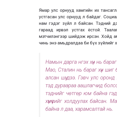
Ямар улс орнууд хамгийн их тансагл
устгасан улс орнууд л байдаг. Социал
нам гэдэг зүйл л байсан. Тэдний д
гараад ирвэл устгах ёстой. Таал
мэтчилэнгээр шийдэж ирсэн. Хойд а
чинь энэ амьдралдаа би бүх зүйлийг 
Намын дарга нгэх хүн нь бара
Мао, Сталин нь бараг хүн шиг б
алсан шүү дээ. Гэвч улс оронд
тэд дураараа аашлагчид болсо
тэднийг чөтгөр юм байна гэд
хүмүүсийг холдуулах байсан. М
байна л даа, харамсалтай нь.