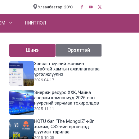
Улаанбаатар: 20°C
OM
НИЙТЛЭЛ
Шинэ
Эрэлттэй
Зэвсэгт хүчний жанжин
штабтай хамтын ажиллагаагаа
үргэлжлүүлнэ
2026-04-17
Энержи ресурс ХХК, Чайна
энержи компаниуд 2026 оны
нүүрсний зарчмаа тохиролцов
2025-11-11
HOTU баг “The MongolZ”-ийг
хожиж, CS2-ийн ертөнцөд
шуугиан тарилаа
2025-10-05