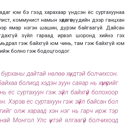
адаг юм бэ гээд харахаар үндсэн ёс суртахуунаа
ист, коммунист намын хөдөлгөөнүүдийн дээр ганцхан
ээр ямар нэгэн шашин, дүрэм байгаагүй. Дайсан
агдахгүй зүйл гараад ирвэл шоронд хийнэ гэх
мьдрал гэж байхгүй юм чинь, там гэж байхгүй юм
хийж болно гэж бодоцгоодог.
г бурханы дайтай нөлөө хүндтэй болчихсон.
айхаа болиод хэдэн зуун саяар нь хүмүүсийг
 нь ёс суртахуун гэж зүйл байхгүй болохоор
н. Хэрэв ёс суртахуун гэж зүйл байсан бол
гийг олж хараад хэн нэг нь гарч ирж тэр
анай Монгол Улс үүнтэй ялгаагүй болчихоод