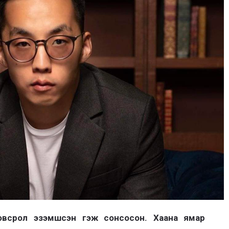
овсрол эзэмшсэн гэж сонсосон. Хаана ямар