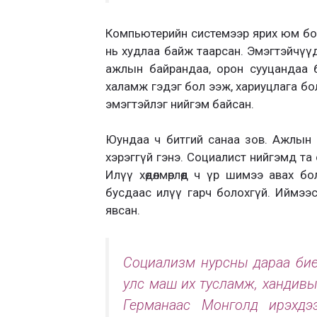
Компьютерийн системээр ярих юм бо
нь худлаа байж таарсан. Эмэгтэйчүү
ажлын байрандаа, орон сууцандаа б
халамж гэдэг бол ээж, хариуцлага бо
эмэгтэйлэг нийгэм байсан.
Юундаа ч битгий санаа зов. Ажлын 
хэрэггүй гэнэ. Социалист нийгэмд та с
Илүү хөдөлмөрлөөд ч үр шимээ авах 
бусдаас илүү гарч болохгүй. Иймээ
явсан.
Социализм нурсны дараа бие 
улс маш их тусламж, хандивыг
Германаас Монголд ирэхдээ