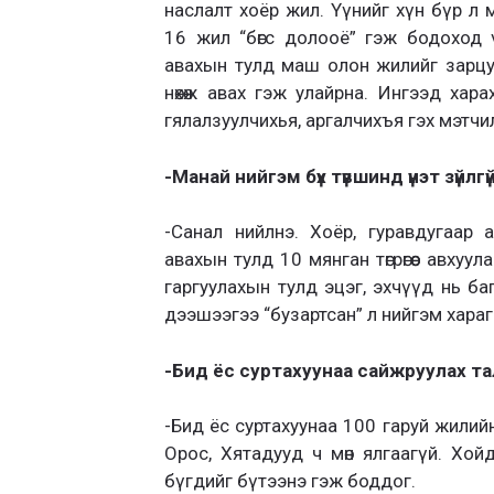
наслалт хоёр жил. Үүнийг хүн бүр л
16 жил “бөгс долооё” гэж бодоход 
авахын тулд маш олон жилийг зарцуул
нөхөж авах гэж улайрна. Ингээд ха
гялалзуулчихья, аргалчихъя гэх мэтчилэ
-Манай нийгэм бүх түвшинд үнэт зүйлгү
-Санал нийлнэ. Хоёр, гуравдугаар а
авахын тулд 10 мянган төгрөгөөс авхуу
гаргуулахын тулд эцэг, эхчүүд нь б
дээшээгээ “бузартсан” л нийгэм хара
-Бид ёс суртахуунаа сайжруулах та
-Бид ёс суртахуунаа 100 гаруй жилийн
Орос, Хятадууд ч мөн ялгаагүй. Хойд
бүгдийг бүтээнэ гэж боддог.