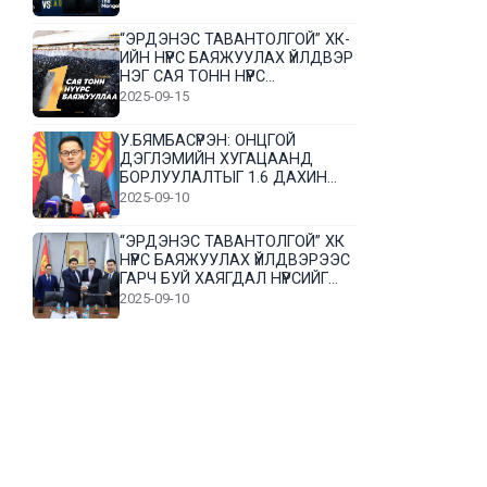
“ЭРДЭНЭС ТАВАНТОЛГОЙ” ХК-
ИЙН НҮҮРС БАЯЖУУЛАХ ҮЙЛДВЭР
НЭГ САЯ ТОНН НҮҮРС
БАЯЖУУЛЛАА
2025-09-15
У.БЯМБАСҮРЭН: ОНЦГОЙ
ДЭГЛЭМИЙН ХУГАЦААНД
БОРЛУУЛАЛТЫГ 1.6 ДАХИН
НЭМЭГДҮҮЛЭВ
2025-09-10
“ЭРДЭНЭС ТАВАНТОЛГОЙ” ХК
НҮҮРС БАЯЖУУЛАХ ҮЙЛДВЭРЭЭС
ГАРЧ БУЙ ХАЯГДАЛ НҮҮРСИЙГ
ДАХИН БОЛОВСРУУЛНА
2025-09-10
Л.Гүндалай: Дүр эсгэсэн худал
хуурмагтай эвлэрч чаддаггүй
нь миний алдаа байж магадгүй
2025-09-05
ЦОГТЦЭЦИЙ СУМЫН ЦАГААН-
ОВОО, СИЙРСТ БАГИЙН
ИРГЭДИЙН ТӨЛӨӨЛӨЛ НҮҮРС