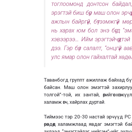
тоглоомонд донтсон байдал
эрэгтэй биш бүр маш олон эрчү
ажлын байргүй, бүтээмжгүй м
нь харах юм бол энэ бүгд “эм
хэвээрээ… Ийм эрэгтэйчүүдтэй 
дээ. Гэр бүл салалт, “онцгүй а
улс ямар олон гайхалтай хөдө
Таванбогд группт ажиллаж байхад б
байсан. Маш олон эмэгтэй захирлуу
толгой”-той, их зантай, өөрийгөө хө
халамж өгч, хайрлах дуртай.
Тиймээс тэр 20-30 настай эрчүүд PC 
өрөвдөөд халамжлаад явдаг эмэгтэй б
эхлээд “эмэгтэйлэг нийгэм”-ийг эхлү