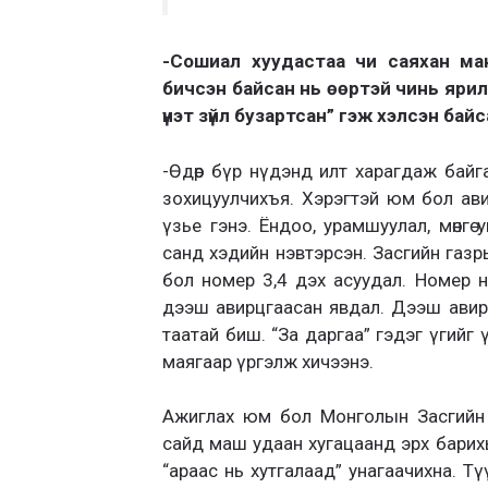
-Сошиал хуудастаа чи саяхан ман
бичсэн байсан нь өөртэй чинь яри
үнэт зүйл бузартсан” гэж хэлсэн бай
-Өдөр бүр нүдэнд илт харагдаж байга
зохицуулчихъя. Хэрэгтэй юм бол авил
үзье гэнэ. Ёндоо, урамшуулал, мөнгө 
санд хэдийн нэвтэрсэн. Засгийн газр
бол номер 3,4 дэх асуудал. Номер 
дээш авирцгаасан явдал. Дээш авира
таатай биш. “За даргаа” гэдэг үгийг 
маягаар үргэлж хичээнэ.
Ажиглах юм бол Монголын Засгийн 
сайд маш удаан хугацаанд эрх барихы
“араас нь хутгалаад” унагаачихна. Т