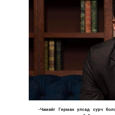
-Чамайг Герман улсад сурч бол