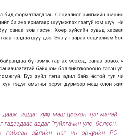
л бид форматлагдсан. Социалист нийгмийн шашин
дийг би энэ яриагаар шүүмжлэх гээгүй юм шүү. Чи
үү санаа зов гэсэн. Хоёр хүйсийн хувьд харвал
л аав талдаа шүү дээ. Энэ утгаараа социализм бол
байрандаа бүтээмж гаргах эсэхэд санаа зовох ч
анаачлагатай байх юм бол өөрийгөө зовооно гэсэн үг.
боломжгүй. Бүх зүйл тэгш адил байх ёстой тул чи
с хүн гэдэг амьтны эсрэг дүрмээр маш олон жил
дааж чаддаг хүмүүс маш цөөхөн тул манай
 гадаадаас авдаг “гуйлгачин улс” болсон.
 гайхсан зүйлийн нэг нь эрчүүдийн PC