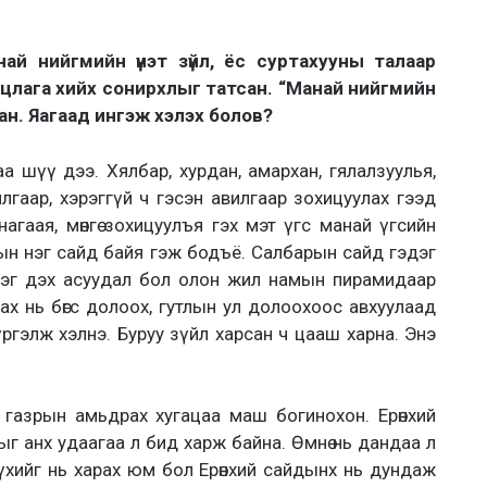
ай нийгмийн үнэт зүйл, ёс суртахууны талаар
лцлага хийх сонирхлыг татсан. “Манай нийгмийн
сан. Яагаад ингэж хэлэх болов?
а шүү дээ. Хялбар, хурдан, амархан, гялалзуулья,
гаар, хэрэггүй ч гэсэн авилгаар зохицуулах гээд
унагаая, мөнгө зохицуулъя гэх мэт үгс манай үгсийн
ын нэг сайд байя гэж бодъё. Салбарын сайд гэдэг
нэг дэх асуудал бол олон жил намын пирамидаар
х нь бөгс долоох, гутлын ул долоохоос авхуулаад
үргэлж хэлнэ. Буруу зүйл харсан ч цааш харна. Энэ
газрын амьдрах хугацаа маш богинохон. Ерөнхий
г анх удаагаа л бид харж байна. Өмнө нь дандаа л
үүхийг нь харах юм бол Ерөнхий сайдынх нь дундаж