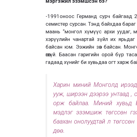
мэргэжил эзэмшсэн бэ?
-1991оноос Германд сурч байгаад 
семистер сурсан. Тэнд байхдаа бараг 
маань “монгол хүмүүс архи уудаг, мөнг
хэрүүлийн чанартай зүйл их ярьдаг 
байсан юм. Ээжийн зөв байсан. Монг
өгөөгүй. Баасан гаригийн орой бүр та
гадаад хүнийг би хувьдаа огт харж ба
Харин миний Монголд ирээд 
ууж, ширээн дээрээ унтаад , 
орж байлаа. Миний хувьд b
мэдлэг эзэмшиж төгссөн гэж 
баахан онолуудтай л төгссөн 
дөө.