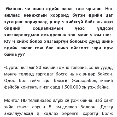
-Өмнө нь чи шинэ эдийн засаг гэж ярьсан. Нэг
ажлаас нөгөө ажлын хооронд бүтэн өдрийн цаг
хугацааг зориулаад өөр юу ч хийхгүй байх нь нөгөө л
бидний социализмын үеэс үлдсэн
хязгаарлагдмал амьдралын хэв маяг ч юм шиг.
Юу ч хийж болох хязгааргүй боломж дунд шинэ
эдийн засаг гэж бас шинэ ойлголт гарч ирж
байна уу?
-Сурталчилгааг 20 жилийн өмнө телевиз, сонинуудад
мөнгө төлөөд гаргадаг босго нь их өндөр байсан.
Одоо бол тийм зүйл байхгүй. Жишээлбэл, миний
фэйсбүүк контентыг нэг сард 1,500,000 хүн үзэж байна.
Монгол HD телевизээс илүү их хүн үзэж байна. Вэб сайт
хийе гэвэл сарын 5 ам.доллар болсон. Дэлгүүр
ажиллуулахад үл хөдлөх хөрөнгө хэрэггүй болж