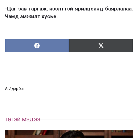
-Цаг зав гаргаж, нээлттэй ярилцсанд баярлалаа.
Чамд амжилт хүсье.
Хуваалцах:
Түгээх:
Х
Т
у
в
г
а
э
а
э
л
х
ц
а
А.Идэрбат
х
ТӨСТЭЙ МЭДЭЭ