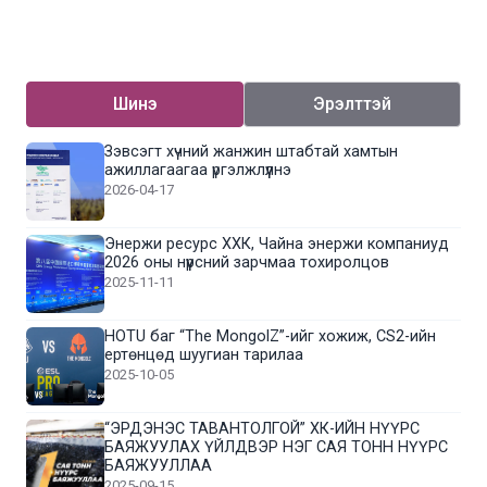
Шинэ
Эрэлттэй
Зэвсэгт хүчний жанжин штабтай хамтын
ажиллагаагаа үргэлжлүүлнэ
2026-04-17
Энержи ресурс ХХК, Чайна энержи компаниуд
2026 оны нүүрсний зарчмаа тохиролцов
2025-11-11
HOTU баг “The MongolZ”-ийг хожиж, CS2-ийн
ертөнцөд шуугиан тарилаа
2025-10-05
“ЭРДЭНЭС ТАВАНТОЛГОЙ” ХК-ИЙН НҮҮРС
БАЯЖУУЛАХ ҮЙЛДВЭР НЭГ САЯ ТОНН НҮҮРС
БАЯЖУУЛЛАА
2025-09-15