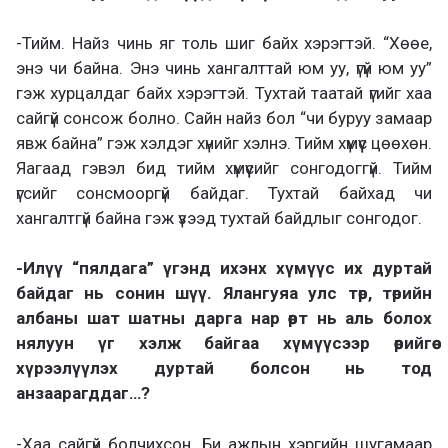
-Тийм. Найз чинь яг толь шиг байх хэрэгтэй. “Хөөе,
энэ чи байна. Энэ чинь хангалттай юм уу, үгүй юм уу”
гэж хурцалдаг байх хэрэгтэй. Тухтай таатай үгийг хаа
сайгүй сонсож болно. Сайн найз бол “чи буруу замаар
явж байна” гэж хэлдэг хүнийг хэлнэ. Тийм хүмүүс цөөхөн.
Яагаад гэвэл бид тийм хүмүүсийг сонгодоггүй. Тийм
үгсийг сонсмооргүй байдаг. Тухтай байхад чи
хангалтгүй байна гэж үзээд тухтай байдлыг сонгодог.
-Илүү “пялдага” үгэнд ихэнх хүмүүс их дуртай
байдаг нь сонин шүү. Ялангуяа улс төр, төрийн
албаны шат шатны дарга нар өөрт нь аль болох
нялуун үг хэлж байгаа хүмүүсээр өөрийгөө
хүрээлүүлэх дуртай болсон нь тод
анзаарагддаг…?
-Хаа сайгүй болчихсон. Би ажлын хэргийн шугамаар