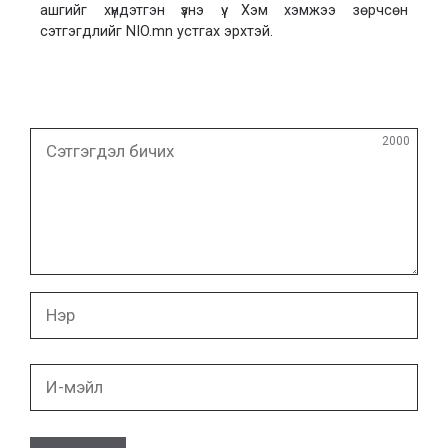
ашгийг хүндэтгэн үзнэ үү. Хэм хэмжээ зөрчсөн
сэтгэгдлийг NIO.mn устгах эрхтэй.
Сэтгэгдэл
2000
бичих
Нэр
И-
мэйл