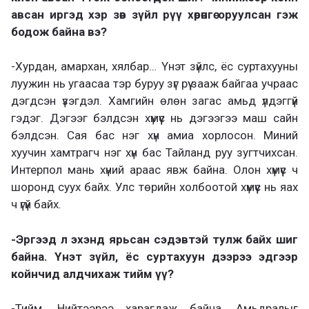
авсан иргэд хэр зөв зүйл рүү хөрөнгө оруулсан гэж
бодож байна вэ?
-Хурдан, амархан, хялбар… Үнэт зүйлс, ёс суртахууны
луужин нь угаасаа тэр буруу зүг рүү зааж байгаа учраас
дэгдсэн үзэгдэл. Хамгийн өлөн загас амьд үлдэггүй
гэдэг. Дэгээг бэлдсэн хүмүүс нь дэгээгээ маш сайн
бэлдсэн. Сая бас нэг хүн амиа хорлосон. Миний
хуучин хамтрагч нэг хүн бас Тайланд руу зугтчихсан.
Интерпол мань хүний араас явж байна. Олон хүмүүс ч
шоронд суух байх. Улс төрийн холбоотой хүмүүс нь яах
ч үгүй байх.
-Эргээд л эхэнд ярьсан сэдэвтэй тулж байх шиг
байна. Үнэт зүйл, ёс суртахуун дээрээ эдгээр
койнчид алдчихаж тийм үү?
-Тийм. Нийтээрээ харагдаж байна. Амьдралыг