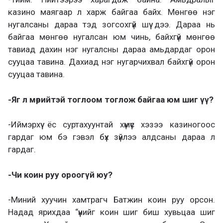
казино маягаар л харж байгаа байх. Мөнгөө нэг
нугалсаны дараа тэд зогсохгүй шүү дээ. Дараа нь
байгаа мөнгөө нугалсан юм чинь, байхгүй мөнгөө
тавиад дахин нэг нугалсны дараа амьдардаг орон
сууцаа тавина. Дахиад нэг нугарчихвал байхгүй орон
сууцаа тавина.
-Яг л мөрийтэй тоглоом тоглож байгаа юм шиг үү?
-Иймэрхүү ёс суртахуунтай хүмүүс хэзээ казиногоос
гардаг юм бэ гэвэл бүх зүйлээ алдсаны дараа л
гардаг.
-Чи коин руу ороогүй юу?
-Миний хуучин хамтрагч Батжин коин руу орсон.
Надад ярихдаа “үүнийг коин шиг биш хувьцаа шиг