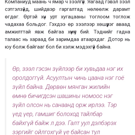
Компаниуд маань ч ямар ч зээлгүй. Яагаад гэвэл зээл
сэтгэлзүйд, шийдвэр гаргалтад нөлөөлж дарамт
өгдөг. Өртэй хүн урт хугацааны тоглоом тоглож
чадахаа больдог. Гэхдээ өр зээлээр хөшүүрэг аваад
амжилттай явж байгаа хүмүүс бий. Тэднийг гадна
талаас нь хараад би заримдаа атаархдаг. Дотор нь
юу болж байгааг бол би хэлж мэдэхгүй байна.
Өр, зээл гэсэн зүйлээр би хувьдаа нэг их
оролдоггүй. Асуултын чинь цаана нэг гоё
зүйл байна. Дөрвөн мянган жилийн
өмнө бичигдсэн шашины номоос нэг
зүйл олсон нь санаанд орж ирлээ. Тэр
үед үер, гамшиг болоход тайлбар
байхгүй байж л дээ. Галт уул дэлбэрэх
зэргийг ойлгохгүй үе байсан тул