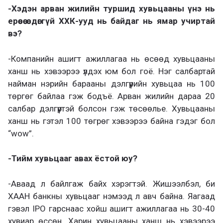
-Хэдэн арван жилийн туршид хувьцааны үнэ нь
ерөөсөө өсдөггүй ХХК-ууд нь байдаг нь ямар учиртай
вэ?
-Компанийн ашигт ажиллагаа нь өсөөд хувьцааны
ханш нь хэвээрээ үлдэх юм бол гоё. Нэг салбартай
найман нэрийн барааны дэлгүүрийн хувьцаа нь 100
төргөг байлаа гэж бодъё. Арван жилийн дараа 20
салбар дэлгүүртэй болсон гэж төсөөлье. Хувьцааны
ханш нь гэтэл 100 төгрөг хэвээрээ байна гэдэг бол
“wow”.
-Тийм хувьцааг авах ёстой юу?
-Аваад л байлгаж байх хэрэгтэй. Жишээлбэл, би
ХААН банкны хувьцааг нэмээд л авч байна. Яагаад
гэвэл IPO гарснаас хойш ашигт ажиллагаа нь 30-40
хувиар өссөн. Харин хувьцааны ханш нь хэвээрээ