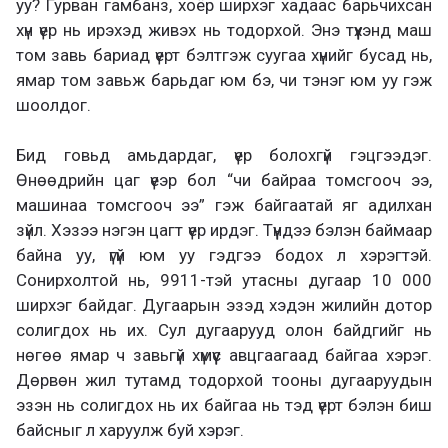
уу? Гурван гамбанз, хоёр ширхэг хадаас барьчихсан
хүн үер нь ирэхэд живэх нь тодорхой. Энэ түүхэнд маш
том завь бариад үерт бэлтгэж суугаа хүнийг бусад нь,
ямар том завьж барьдаг юм бэ, чи тэнэг юм уу гэж
шоолдог.
Бид говьд амьдардаг, үер болохгүй гэцгээдэг.
Өнөөдрийн цаг үеэр бол “чи байраа томсгооч ээ,
машинаа томсгооч ээ” гэж байгаатай яг адилхан
зүйл. Хэзээ нэгэн цагт үер ирдэг. Түүндээ бэлэн баймаар
байна уу, үгүй юм уу гэдгээ бодох л хэрэгтэй.
Сонирхолтой нь, 9911-тэй утасны дугаар 10 000
ширхэг байдаг. Дугаарын эзэд хэдэн жилийн дотор
солигдох нь их. Сул дугаарууд олон байдгийг нь
нөгөө ямар ч завьгүй хүмүүс авцгаагаад байгаа хэрэг.
Дөрвөн жил тутамд тодорхой тооны дугааруудын
эзэн нь солигдох нь их байгаа нь тэд үерт бэлэн биш
байсныг л харуулж буй хэрэг.