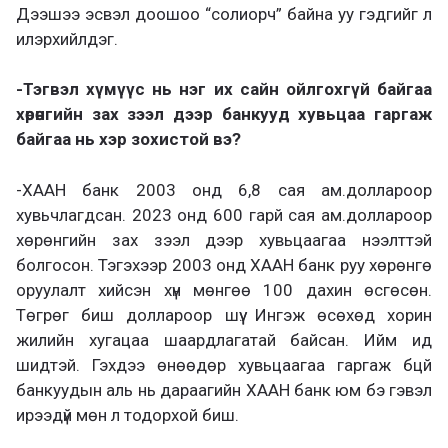
Дээшээ эсвэл доошоо “солиорч” байна уу гэдгийг л
илэрхийлдэг.
-Тэгвэл хүмүүс нь нэг их сайн ойлгохгүй байгаа
хөрөнгийн зах зээл дээр банкууд хувьцаа гаргаж
байгаа нь хэр зохистой вэ?
-ХААН банк 2003 онд 6,8 сая ам.доллароор
хувьчлагдсан. 2023 онд 600 гарй сая ам.доллароор
хөрөнгийн зах зээл дээр хувьцаагаа нээлттэй
болгосон. Тэгэхээр 2003 онд ХААН банк руу хөрөнгө
оруулалт хийсэн хүн мөнгөө 100 дахин өсгөсөн.
Төгрөг биш доллароор шүү. Ингэж өсөхөд хорин
жилийн хугацаа шаардлагатай байсан. Ийм ид
шидтэй. Гэхдээ өнөөдөр хувьцаагаа гаргаж бцй
банкуудын аль нь дараагийн ХААН банк юм бэ гэвэл
ирээдүй мөн л тодорхой биш.