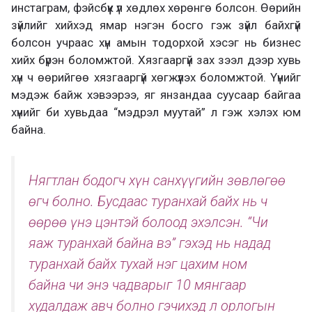
инстаграм, фэйсбүүк үл хөдлөх хөрөнгө болсон. Өөрийн
зүйлийг хийхэд ямар нэгэн босго гэж зүйл байхгүй
болсон учраас хүн амын тодорхой хэсэг нь бизнес
хийх бүрэн боломжтой. Хязгааргүй зах зээл дээр хувь
хүн ч өөрийгөө хязгааргүй хөгжүүлэх боломжтой. Үүнийг
мэдэж байж хэвээрээ, яг янзандаа суусаар байгаа
хүнийг би хувьдаа “мэдрэл муутай” л гэж хэлэх юм
байна.
Нягтлан бодогч хүн санхүүгийн зөвлөгөө
өгч болно. Бусдаас туранхай байх нь ч
өөрөө үнэ цэнтэй болоод эхэлсэн. “Чи
яаж туранхай байна вэ” гэхэд нь надад
туранхай байх тухай нэг цахим ном
байна чи энэ чадварыг 10 мянгаар
худалдаж авч болно гэчихэд л орлогын