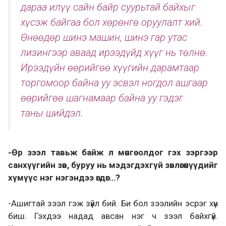
дараа илүү сайн байр суурьтай байхыг
хүсэж байгаа бол хөрөнгө оруулалт хий.
Өнөөдөр шинэ машин, шинэ гар утас
лизингээр аваад ирээдүйд хүүг нь төлнө.
Ирээдүйн өөрийгөө хүүгийн дарамтаар
торгомоор байна уу эсвэл ногдол ашгаар
өөрийгөө шагнамаар байна уу гэдэг
таны шийдэл.
-Өр зээл тавьж байж л мөнгө олдог гэх зэргээр
санхүүгийн зөв, буруу нь мэдэгдэхгүй зөвлөгөөнүүдийг
хүмүүс нэг нэгэндээ өгдөг…?
-Ашигтай зээл гэж зүйл бий. Би бол зээлийн эсрэг хүн
биш. Гэхдээ надад авсан нэг ч зээл байхгүй.