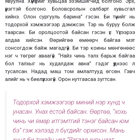
явуулна. Хүмүүсийг хувьцаа эзэмшигчид болгоно. Эрх,
үүрэгтэй болгоно. Боловсролын салбарт хувьсгал
хийнэ. Олон сургууль барина” гэсэн. Би түүнийг нь
тодорхой хэмжээгээр дэмжсэн. Тэр нь буруу болж
таарсан. Би оролцоотой байсан гэсэн үг. Үүгээрээ
алдаа хийсэн. Өөрийгөө өмөөрч байгаа мэт
сонсогдож байж магадгүй. Би тэр коины мөнгөнөөс
нэг ч төгрөг аваагүй. “Найз чинь талх барьж байгаа
бол талхыг нь худалдаж авна” гэдэг үүднээс л
тусалсан. Надад маш том амлалтууд өгсөн. Гэвч
алийг нь ч биелүүлээгүй. Орон нутгаасаа зугтсан.
Тодорхой хэмжээгээр миний нэр хүнд ч
унасан. Унах ёстой байсан. Өөртөө, “хохь
чинь чи ямар итгэмтгий тэнэг байсан юм
бэ” гэж хэлээд л бүгдийг орхисон. Мань
хүнд би тухайн үед “Яагаад хувьцаат