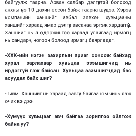
байгуулж таарна. Арван салбар дэлгүүртэй болоход
анхны үнэ 10 дахин өссөн байж таарна шүү дээ. Хэрэв
компанийн ханшийг авбал зөвхөн хувьцааны
ханшийг хараад ямар дэлгүүр авсанаа эргэж хардаггүй.
Ханшийг нь л өдөржингөө хараад улайгаад ирмэгц
нь сандарч, ногоон болоод ирмэгц баярладаг.
-ХХК-ийн нэгэн захирлын яриаг сонсож байхад
хурал зарлахаар хувьцаа эзэмшигчид нь
ирдэггүй гэж байсан. Хувьцаа эзэмшигчдэд бас
асуудал байх шиг?
-Тийм. Ханшийг нь хараад завгүй байгаа юм чинь яаж
очих вэ дээ.
-Хүмүүс хувьцааг авч байгаа зорилгоо ойлгож
байна уу?