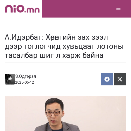
Skip
MEN
to
content
А.Идэрбат: Хөрөнгийн зах зээл
дээр тоглогчид хувьцааг лотоны
тасалбар шиг л харж байна
Э.Одгэрэл
Хуваалца
Түгэ
Х
Т
2025-05-12
у
в
г
а
э
а
э
л
х
ц
а
х