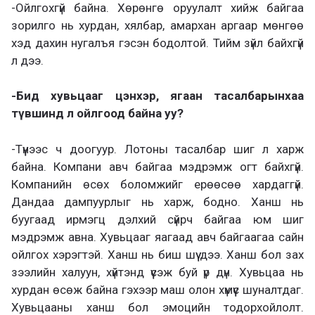
-Ойлгохгүй байна. Хөрөнгө оруулалт хийж байгаа
зорилго нь хурдан, хялбар, амархан аргаар мөнгөө
хэд дахин нугалъя гэсэн бодолтой. Тийм зүйл байхгүй
л дээ.
-Бид хувьцааг цэнхэр, ягаан тасалбарынхаа
түвшинд л ойлгоод байна уу?
-Түүнээс ч доогуур. Лотоны тасалбар шиг л харж
байна. Компани авч байгаа мэдрэмж огт байхгүй.
Компанийн өсөх боломжийг ерөөсөө хардаггүй.
Дандаа дампуурлыг нь харж, бодно. Ханш нь
буугаад ирмэгц дэлхий сүйрч байгаа юм шиг
мэдрэмж авна. Хувьцааг яагаад авч байгаагаа сайн
ойлгох хэрэгтэй. Ханш нь биш шүү дээ. Ханш бол зах
зээлийн халуун, хүйтэнд үүсэж буй үр дүн. Хувьцаа нь
хурдан өсөж байна гэхээр маш олон хүмүүс шуналтдаг.
Хувьцааны ханш бол эмоцийн тодорхойлолт.