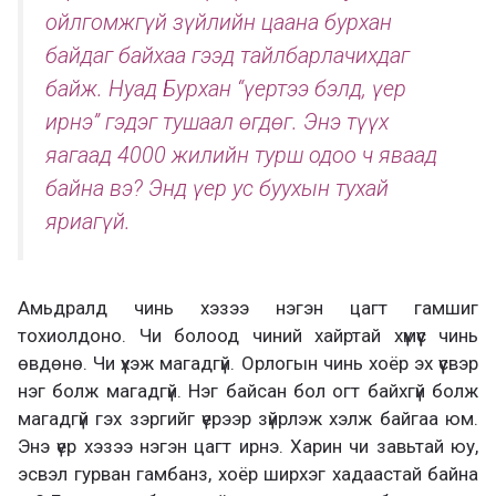
ойлгомжгүй зүйлийн цаана бурхан
байдаг байхаа гээд тайлбарлачихдаг
байж. Нуад Бурхан “үертээ бэлд, үер
ирнэ” гэдэг тушаал өгдөг. Энэ түүх
яагаад 4000 жилийн турш одоо ч яваад
байна вэ? Энд үер ус буухын тухай
яриагүй.
Амьдралд чинь хэзээ нэгэн цагт гамшиг
тохиолдоно. Чи болоод чиний хайртай хүмүүс чинь
өвдөнө. Чи үхэж магадгүй. Орлогын чинь хоёр эх үүсвэр
нэг болж магадгүй. Нэг байсан бол огт байхгүй болж
магадгүй гэх зэргийг үерээр зүйрлэж хэлж байгаа юм.
Энэ үер хэзээ нэгэн цагт ирнэ. Харин чи завьтай юу,
эсвэл гурван гамбанз, хоёр ширхэг хадаастай байна