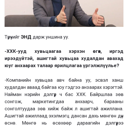
Түрүүчийг
ЭНД
дарж уншина уу.
-ХХК-ууд хувьцаагаа хэрхэн өсгөх, иргэд
ирээдүйтэй, ашигтай хувьцаа худалдан авахад
юуг анхаарах талаар ярилцлагаа үргэлжлүүлье?
-Компанийн хувьцаа авч байна уу, эсвэл ханш
худалдан аваад байгаа юу гэдгээ анзаарах хэрэгтэй.
Найман нэрийн дэлгүүр ч бас ХХК. Байршлаа зөв
сонгож, маркетингдаа анхаарч, барааны
сонголтуудаа зөв хийж байж л ашигтай ажиллана.
Ашигтай ажиллаад эхэлмэгц дансан дахь мөнгөн дүн
өснө. Мөнгө нь өсөхөөр дараагийн дэлгүүрээ