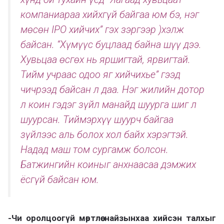
компаниараа хийхгүй байгаа юм бэ, нэг
мөсөн IPO хийчих” гэх зэргээр )хэлж
байсан. “Хүмүүс буцлаад байна шүү дээ.
Хувьцаа өсгөх нь яршигтай, ярвигтай.
Тийм учраас одоо яг хийчихье” гээд
чичрээд байсан л даа. Нэг жилийн дотор
л коин гэдэг зүйл манайд шуурга шиг л
шуурсан. Тиймэрхүү шуурч байгаа
зүйлээс аль болох хол байх хэрэгтэй.
Надад маш том сургамж болсон.
Батжингийн коиныг анхнаасаа дэмжих
ёсгүй байсан юм.
-Чи оролцоогүй мөртлөө найзынхаа хийсэн талхыг