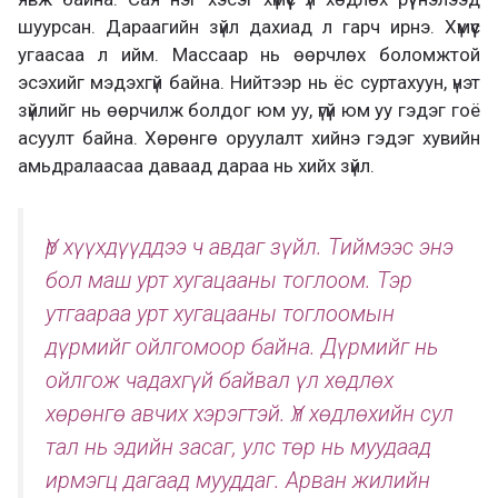
шуурсан. Дараагийн зүйл дахиад л гарч ирнэ. Хүмүүс
угаасаа л ийм. Массаар нь өөрчлөх боломжтой
эсэхийг мэдэхгүй байна. Нийтээр нь ёс суртахуун, үнэт
зүйлийг нь өөрчилж болдог юм уу, үгүй юм уу гэдэг гоё
асуулт байна. Хөрөнгө оруулалт хийнэ гэдэг хувийн
амьдралаасаа даваад дараа нь хийх зүйл.
Үр хүүхдүүддээ ч авдаг зүйл. Тиймээс энэ
бол маш урт хугацааны тоглоом. Тэр
утгаараа урт хугацааны тоглоомын
дүрмийг ойлгомоор байна. Дүрмийг нь
ойлгож чадахгүй байвал үл хөдлөх
хөрөнгө авчих хэрэгтэй. Үл хөдлөхийн сул
тал нь эдийн засаг, улс төр нь муудаад
ирмэгц дагаад мууддаг. Арван жилийн