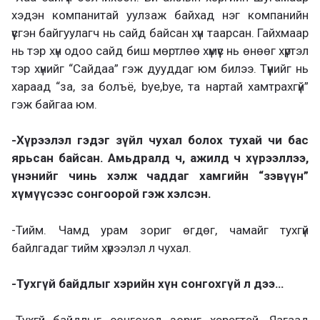
хэдэн компанитай уулзаж байхад нэг компанийн
үүсгэн байгуулагч нь сайд байсан хүн таарсан. Гайхмаар
нь тэр хүн одоо сайд биш мөртлөө хүмүүс нь өнөөг хүртэл
тэр хүнийг “Сайдаа” гэж дууддаг юм билээ. Түүнийг нь
хараад “за, за болъё, bye,bye, та нартай хамтрахгүй”
гэж байгаа юм.
-Хүрээлэл гэдэг зүйл чухал болох тухай чи бас
ярьсан байсан. Амьдралд ч, ажилд ч хүрээллээ,
үнэнийг чинь хэлж чаддаг хамгийн “зэвүүн”
хүмүүсээс сонгоорой гэж хэлсэн.
-Тийм. Чамд урам зориг өгдөг, чамайг тухгүй
байлгадаг тийм хүрээлэл л чухал.
-Тухгүй байдлыг хэрийн хүн сонгохгүй л дээ…
-Тухгүй байдлыг сонгоход зориг хэрэгтэй. Яагаад