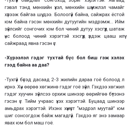
гэвэл тэнд мөнхийн үхэл, мөнхийн шүүмжлэл чамайг
хүлээж байгаа шүү дээ. Болоогүй байна, сайжрах ёстой
юм байна гэсэн мөнхийн дутуугийн мэдрэмж… Ийм
зүйлсийг сонгочих юм бол чиний дутуу хэсгүүд шатаж
үнс болоод чиний хэрэгтэй хэсгүүд үлдэж цааш илүү
сайжраад явна гэсэн үг.
-Хүрээлэл гэдэг тухтай бүс бол биш гэж хэлэх
гээд байна аа даа?
-Тухгүй бүсэд дасаад 2-3 жилийн дараа гоё болоод л
ирнэ. Хүн өөрөө хөгжинө гэдэг гоё зүйл. Гэхдээ хөгжил
гэдэг хуучин зүйлсээ орхиж шинээр өөрийгөө бүтээнэ
гэсэн үг. Тийм учраас үхэх хэрэгтэй. Буцаад шинээр
амьдрах хэрэгтэй. Ихэнх хүмүүст “мэдрэл муутай” юм
шиг сонсогдож байж магадгүй. Гэхдээ яг энэ замаар
явах юм бол маш гоё.