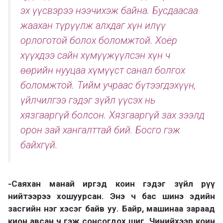
эх үүсвэрээ нээчихэж байна. Бусдаасаа
жаахан түрүүлж алхдаг хүн илүү
орлоготой болох боломжтой. Хоёр
хүүхдээ сайн хүмүүжүүлсэн хүн ч
өөрийн нууцаа хүмүүст санал болгох
боломжтой. Тийм учраас бүтээгдэхүүн,
үйлчилгээ гэдэг зүйл үүсэх нь
хязгааргүй болсон. Хязгааргүй зах зээлд
орон зай хангалттай бий. Босго гэж
байхгүй.
-Саяхан манай иргэд коин гэдэг зүйл рүү
нийтээрээ хошуурсан. Энэ ч бас шинэ эдийн
засгийн нэг хэсэг байв уу. Байр, машинаа зараад
кион авсан ч гэж сонсогдох шиг. Чинийхээр коин