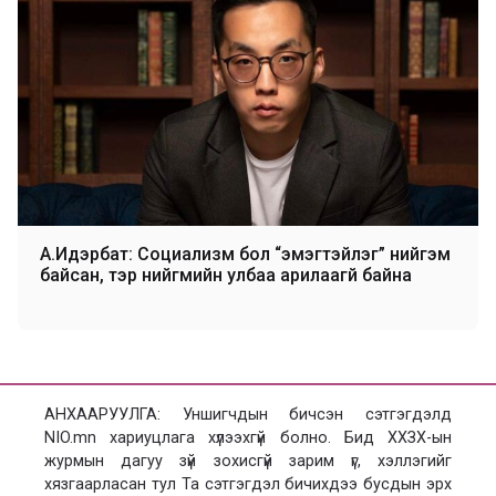
А.Идэрбат: Социализм бол “эмэгтэйлэг” нийгэм
байсан, тэр нийгмийн улбаа арилаагүй байна
АНХААРУУЛГА: Уншигчдын бичсэн сэтгэгдэлд
NIO.mn хариуцлага хүлээхгүй болно. Бид ХХЗХ-ын
журмын дагуу зүй зохисгүй зарим үг, хэллэгийг
хязгаарласан тул Та сэтгэгдэл бичихдээ бусдын эрх