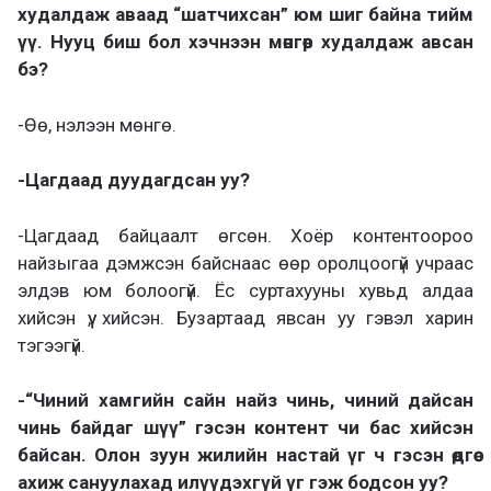
худалдаж аваад “шатчихсан” юм шиг байна тийм
үү. Нууц биш бол хэчнээн мөнгөөр худалдаж авсан
бэ?
-Өө, нэлээн мөнгө.
-Цагдаад дуудагдсан уу?
-Цагдаад байцаалт өгсөн. Хоёр контентоороо
найзыгаа дэмжсэн байснаас өөр оролцоогүй учраас
элдэв юм болоогүй. Ёс суртахууны хувьд алдаа
хийсэн үү, хийсэн. Бузартаад явсан уу гэвэл харин
тэгээгүй.
-“Чиний хамгийн сайн найз чинь, чиний дайсан
чинь байдаг шүү” гэсэн контент чи бас хийсэн
байсан. Олон зуун жилийн настай үг ч гэсэн өдгөө
ахиж сануулахад илүүдэхгүй үг гэж бодсон уу?