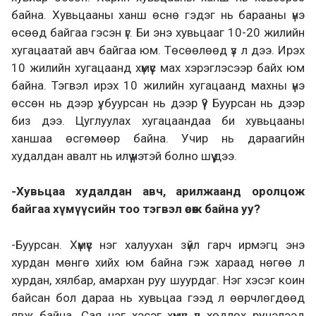
байна. Хувьцааны ханш өснө гэдэг нь барааны үнэ
өсөөд байгаа гэсэн үг. Би энэ хувьцааг 10-20 жилийн
хугацаатай авч байгаа юм. Төсөөлөөд үз л дээ. Ирэх
10 жилийн хугацаанд хүмүүс мах хэрэглэсээр байх юм
байна. Тэгвэл ирэх 10 жилийн хугацаанд махны үнэ
өссөн нь дээр үү, буурсан нь дээр үү? Буурсан нь дээр
биз дээ. Цуглуулах хугацаандаа би хувьцааны
ханшаа өсгөмөөр байна. Учир нь дараагийн
худалдан авалт нь илүү үнэтэй болно шүү дээ.
-Хувьцаа худалдан авч, арилжаанд оролцож
байгаа хүмүүсийн тоо тэгвэл өсөж байна уу?
-Буурсан. Хүмүүс нэг халуухан зүйл гарч ирмэгц энэ
хурдан мөнгө хийх юм байна гэж хараад нөгөө л
хурдан, хялбар, амархан руу шуурдаг. Нэг хэсэг коин
байсан бол дараа нь хувьцаа гээд л өөрчлөгдөөд
явж байна. Сая нэг хэсэг хүмүүс үл хөдлөх рүү нэлээд