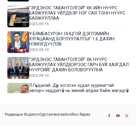
“ЭРДЭНЭС ТАВАНТОЛГОЙ” ХК-ИЙН НҮҮРС
БАЯЖУУЛАХ ҮЙЛДВЭР НЭГ САЯ ТОНН НҮҮРС
БАЯЖУУЛЛАА
2025-09-15
У.БЯМБАСҮРЭН: ОНЦГОЙ ДЭГЛЭМИЙН
ХУГАЦААНД БОРЛУУЛАЛТЫГ 1.6 ДАХИН
НЭМЭГДҮҮЛЭВ
2025-09-10
“ЭРДЭНЭС ТАВАНТОЛГОЙ” ХК НҮҮРС
БАЯЖУУЛАХ ҮЙЛДВЭРЭЭС ГАРЧ БУЙ ХАЯГДАЛ
НҮҮРСИЙГ ДАХИН БОЛОВСРУУЛНА
2025-09-10
Л.Гүндалай: Дүр эсгэсэн худал хуурмагтай
эвлэрч чаддаггүй нь миний алдаа байж магадгүй
2025-09-05
ЦОГТЦЭЦИЙ СУМЫН ЦАГААН-ОВОО, СИЙРСТ
Редакцын бодлого
Сурталчилгаа
Холбоо барих
БАГИЙН ИРГЭДИЙН ТӨЛӨӨЛӨЛ НҮҮРС
БАЯЖУУЛАХ ҮЙЛДВЭРТЭЙ ТАНИЛЦЛАА
2025-09-01