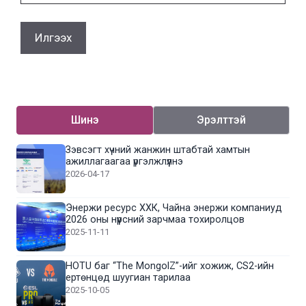
Шинэ
Эрэлттэй
Зэвсэгт хүчний жанжин штабтай хамтын
ажиллагаагаа үргэлжлүүлнэ
2026-04-17
Энержи ресурс ХХК, Чайна энержи компаниуд
2026 оны нүүрсний зарчмаа тохиролцов
2025-11-11
HOTU баг “The MongolZ”-ийг хожиж, CS2-ийн
ертөнцөд шуугиан тарилаа
2025-10-05