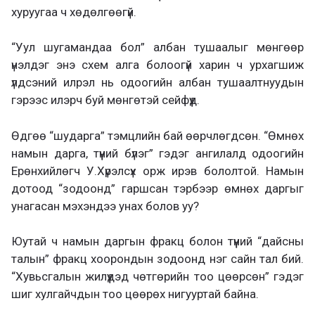
хуруугаа ч хөдөлгөөгүй.
“Уул шугамандаа бол” албан тушаалыг мөнгөөр
үнэлдэг энэ схем алга болоогүй харин ч урхагшиж
үлдсэний илрэл нь одоогийн албан тушаалтнуудын
гэрээс илэрч буй мөнгөтэй сейфүүд.
Өдгөө “шударга” тэмцлийн бай өөрчлөгдсөн. “Өмнөх
намын дарга, түүний бүлэг” гэдэг ангилалд одоогийн
Ерөнхийлөгч У.Хүрэлсүх орж ирэв бололтой. Намын
дотоод “зодоонд” гаршсан тэрбээр өмнөх даргыг
унагасан мэхэндээ унах болов уу?
Юутай ч намын даргын фракц болон түүний “дайсны
талын” фракц хоорондын зодоонд нэг сайн тал бий.
“Хувьсгалын жилүүдэд чөтгөрийн тоо цөөрсөн” гэдэг
шиг хулгайчдын тоо цөөрөх нигууртай байна.