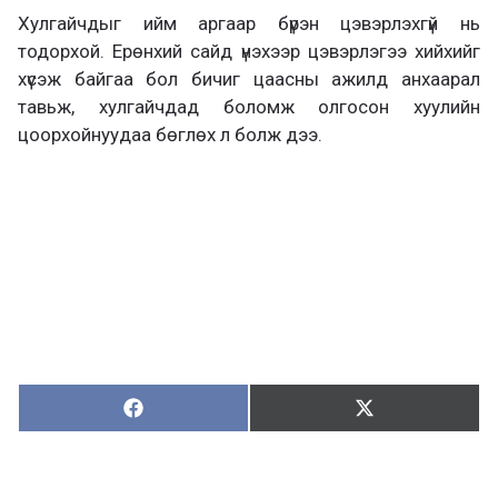
Хулгайчдыг ийм аргаар бүрэн цэвэрлэхгүй нь
тодорхой. Ерөнхий сайд үнэхээр цэвэрлэгээ хийхийг
хүсэж байгаа бол бичиг цаасны ажилд анхаарал
тавьж, хулгайчдад боломж олгосон хуулийн
цоорхойнуудаа бөглөх л болж дээ.
Хуваалцах:
Түгээх:
Х
Т
у
в
г
а
э
а
э