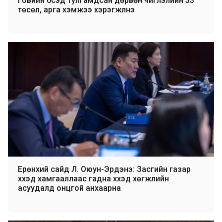
Говийн бүсэд тулгамдсан дөрвөн чиглэлийн 33
төсөл, арга хэмжээ хэрэгжүүлнэ
Ерөнхий сайд Л. Оюун-Эрдэнэ: Засгийн газар
хүүхэд хамгааллаас гадна хүүхэд хөгжлийн
асуудалд онцгой анхаарна