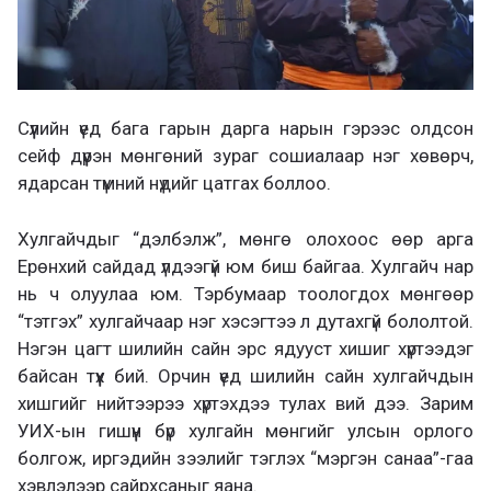
Сүүлийн үед бага гарын дарга нарын гэрээс олдсон
сейф дүүрэн мөнгөний зураг сошиалаар нэг хөвөрч,
ядарсан түмний нүдийг цатгах боллоо.
Хулгайчдыг “дэлбэлж”, мөнгө олохоос өөр арга
Ерөнхий сайдад үлдээгүй юм биш байгаа. Хулгайч нар
нь ч олуулаа юм. Тэрбумаар тоологдох мөнгөөр
“тэтгэх” хулгайчаар нэг хэсэгтээ л дутахгүй бололтой.
Нэгэн цагт шилийн сайн эрс ядууст хишиг хүртээдэг
байсан түүх бий. Орчин үед шилийн сайн хулгайчдын
хишгийг нийтээрээ хүртэхдээ тулах вий дээ. Зарим
УИХ-ын гишүүн бүр хулгайн мөнгийг улсын орлого
болгож, иргэдийн зээлийг тэглэх “мэргэн санаа”-гаа
хэвлэлээр сайрхсаныг яана.