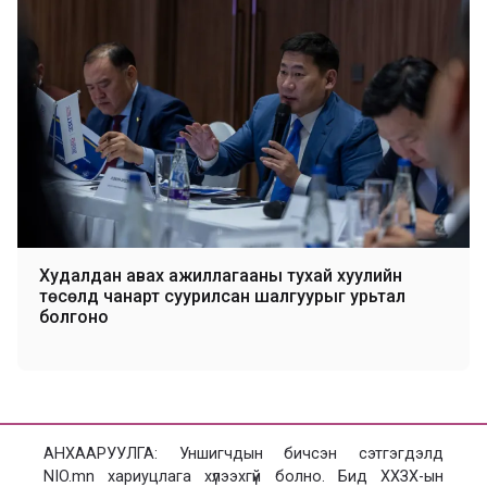
Худалдан авах ажиллагааны тухай хуулийн
төсөлд чанарт суурилсан шалгуурыг урьтал
болгоно
АНХААРУУЛГА: Уншигчдын бичсэн сэтгэгдэлд
NIO.mn хариуцлага хүлээхгүй болно. Бид ХХЗХ-ын