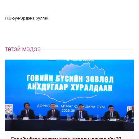
л
х
ц
а
Л.Оюун-Эрдэнэ
, 
хулгай
х
ТӨСТЭЙ МЭДЭЭ