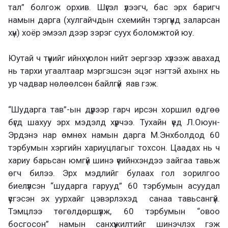
тал” болгож орхив. Шүгэл үлээгч, бас эрх баригч
намын дарга (хулгайчдын схемийн тэргүүнд заларсан
хүн) хоёр эмээл дээр зэрэг суух боломжтой юу.
Юутай ч түүнийг ийнхүү олон нийт эергээр хүлээж авахад
нь тархи угаалтаар мэргэшсэн эцэг нэгтэй ахынх нь
ур чадвар нөлөөлсөн байлгүй яав гэж.
“Шударга тав”-ын дүрээр гарч ирсэн хоршил өдгөө
бүгд шахуу эрх мэдэлд хүрчээ. Тухайн үед Л.Оюун-
Эрдэнэ нар өмнөх намын дарга М.Энхболдод 60
тэрбумын хэргийн хариуцлагыг тохсон. Цаадах нь ч
хариу барьсан юмгүй шинэ үеийнхэндээ зайгаа тавьж
өгч билээ. Эрх мэдлийг булаах гол зорилгоо
биелүүлсэн “шударга гарууд” 60 тэрбумын асуудал
үүсгэсэн эх уурхайг цэвэрлэхэд санаа тавьсангүй.
Тэмцлээ төгөлдөршүүлж, 60 тэрбумын “овоо
босгосон” намын санхүүжилтийг шинэчлэх гэж