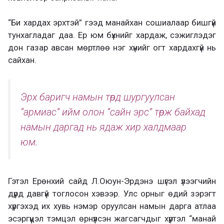
“Би хардах эрхтэй” гээд манайхан сошиалаар бишгүй
тунхагладаг даа. Ер юм бүхнийг хардаж, сэжиглэдэг
дон газар авсан мөртлөө нэг хүнийг огт хардахгүй нь
сайхан.
Эрх баригч намын төрд шургуулсан
“армиас” ийм олон “сайн эрс” төрж байхад
намын даргад нь ядаж хир халдмаар
юм.
Гэтэл Ерөнхий сайд Л.Оюун-Эрдэнэ шүгэл үлээгчийн
дүрд давгүй тоглосон хэвээр. Улс орныг өдий зэрэгт
хүргэхэд их хувь нэмэр оруулсан намын дарга атлаа
эсэргүүцэл тэмцэл өрнүүлсэн жагсагчдыг хүртэл “манай