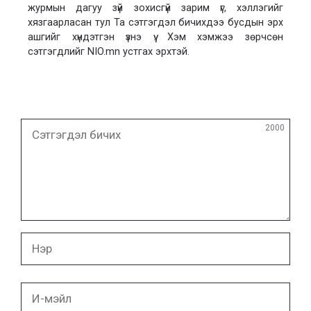
журмын дагуу зүй зохисгүй зарим үг, хэллэгийг
хязгаарласан тул Та сэтгэгдэл бичихдээ бусдын эрх
ашгийг хүндэтгэн үзнэ үү. Хэм хэмжээ зөрчсөн
сэтгэгдлийг NIO.mn устгах эрхтэй.
Сэтгэгдэл
2000
бичих
Нэр
И-
мэйл