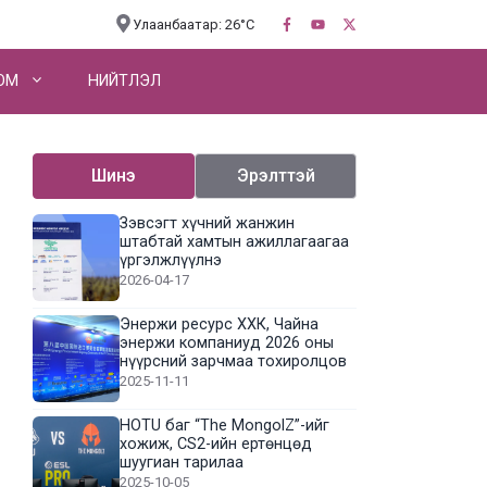
Улаанбаатар: 26°C
OM
НИЙТЛЭЛ
Шинэ
Эрэлттэй
Зэвсэгт хүчний жанжин
штабтай хамтын ажиллагаагаа
үргэлжлүүлнэ
2026-04-17
Энержи ресурс ХХК, Чайна
энержи компаниуд 2026 оны
нүүрсний зарчмаа тохиролцов
2025-11-11
HOTU баг “The MongolZ”-ийг
хожиж, CS2-ийн ертөнцөд
шуугиан тарилаа
2025-10-05