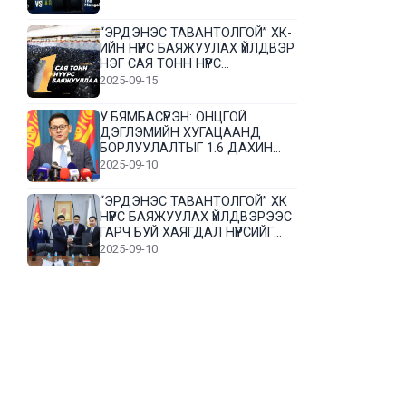
“ЭРДЭНЭС ТАВАНТОЛГОЙ” ХК-
ИЙН НҮҮРС БАЯЖУУЛАХ ҮЙЛДВЭР
НЭГ САЯ ТОНН НҮҮРС
БАЯЖУУЛЛАА
2025-09-15
У.БЯМБАСҮРЭН: ОНЦГОЙ
ДЭГЛЭМИЙН ХУГАЦААНД
БОРЛУУЛАЛТЫГ 1.6 ДАХИН
НЭМЭГДҮҮЛЭВ
2025-09-10
“ЭРДЭНЭС ТАВАНТОЛГОЙ” ХК
НҮҮРС БАЯЖУУЛАХ ҮЙЛДВЭРЭЭС
ГАРЧ БУЙ ХАЯГДАЛ НҮҮРСИЙГ
ДАХИН БОЛОВСРУУЛНА
2025-09-10
Л.Гүндалай: Дүр эсгэсэн худал
хуурмагтай эвлэрч чаддаггүй
нь миний алдаа байж магадгүй
2025-09-05
ЦОГТЦЭЦИЙ СУМЫН ЦАГААН-
ОВОО, СИЙРСТ БАГИЙН
ИРГЭДИЙН ТӨЛӨӨЛӨЛ НҮҮРС