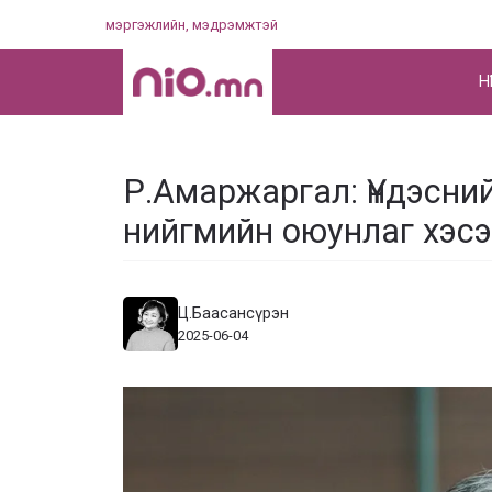
Skip
мэргэжлийн, мэдрэмжтэй
to
content
НҮ
Р.Амаржаргал: Үндэсни
нийгмийн оюунлаг хэсэ
Ц.Баасансүрэн
2025-06-04