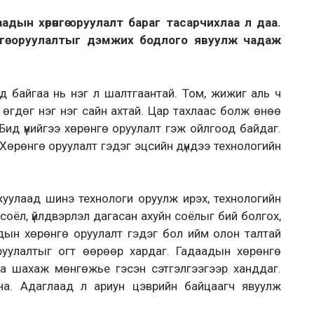
адын хөрөнгө оруулалт бараг тасарчихлаа л даа.
өнгө оруулалтыг дэмжих бодлого явуулж чадаж
ад байгаа нь нэг л шалтгаантай. Том, жижиг аль ч
өгдөг нэг нэг сайн ахтай. Цар тахлаас болж өнөө
 Бид үүнийгээ хөрөнгө оруулалт гэж ойлгоод байдаг.
 Хөрөнгө оруулалт гэдэг эцсийн дүндээ технологийн
уулаад шинэ технологи оруулж ирэх, технологийн
 соёл, үйлдвэрлэл дагасан ахуйн соёлыг бий болгох,
адын хөрөнгө оруулалт гэдэг бол ийм олон талтай
руулалтыг огт өөрөөр хардаг. Гадаадын хөрөнгө
а шахаж мөнгөжье гэсэн сэтгэлгээгээр ханддаг.
лна. Адаглаад л ариун цэврийн байцаагч явуулж