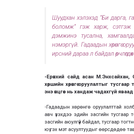
Шуудхан хэлэхэд “Би дарга, г
боломж” гэж харж, сэтгэж б
дэмжинэ тусална, хамгаал
нэмэргүй. Гадаадын хөрөнгө ору
ирсний дараа л байдал өөрчлөгдөх
-Ерөнхий сайд асан М.Энхсайхан,
хөршийн хөрөнгө оруулалтыг тусгаа
энэ өнцгөөс нь хандаж чадахгүй яваа
-Гадаадын хөрөнгө оруулалттай хо
авч үзэхдээ эдийн засгийн тусгаар
засгийн аюулгүй байдал, тусгаар тогтн
юү гэх мэт асуултуудыг өөрсдөдөө та