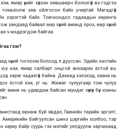
юм, ямар үнийг хүлээн зөвшөөрч болохгүй вэ гэдгээ
томьёолж зөв ойлгосон байх учиртай. Магадгүй
йх хэрэгтэй байх. Товчхондоо гадаадын хөрөнгө
гож хандаад байвал өөр хүний аманд орох, өөр хүний
саа ч мэдрэгдэж байгаа.
гаа гэж?
аад хүний тоглоом болоод л дууссан. Эдийн засгийн
ж юу юм, ямар салбарт онцгой анхаарах ёстой вэ,
йцэд харж чадахгүй байна. Дахиад хэлэхэд, хаана нь
дох ёстой юм, уг нь. Жижиг чулуугаар том чулуу
йг өмнө нь удирдаж байсан мундаг хүмүүс бүх юмны
сан.
анистанд өрнөж буй явдал, Гвинейн төрийн эргэлт,
 Америкийн байгуулсан шинэ цэргийн холбоо, тэр
 хариу байр суурь гэх мэтийг уялдуулж харчихаад