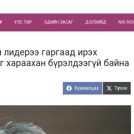
ҮР
УЛС ТӨР
ЭДИЙН ЗАСАГ
ДЭЛХИЙД
NIO RO
й лидерээ гаргаад ирэх
г хараахан бүрэлдээгүй байна
Хуваалцах:
Түгээх:
Хуваалцах
Түгээх