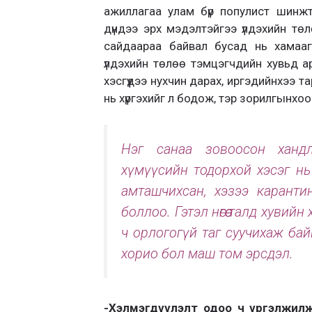
ажиллагаа улам бүр популист шинж
дүндээ эрх мэдэлтэйгээ үлдэхийн төл
сайдаараа байвал бусад нь хамааг
үлдэхийн төлөө тэмцэгчдийн хувьд ар
хэсгүүдээ нухчин дарах, иргэдийнхээ тар
нь хүргэхийг л бодож, тэр зорилгынхо
Нэг санаа зовоосон хандл
хүмүүсийн тодорхой хэсэг нь
амташчихсан, хэзээ карантин
боллоо. Гэтэл нөгөө талд хувийн
ч орлогогүй таг суучихаж бай
хорио бол маш том эрсдэл.
-Хэлмэгдүүлэлт одоо ч үргэлжилж б