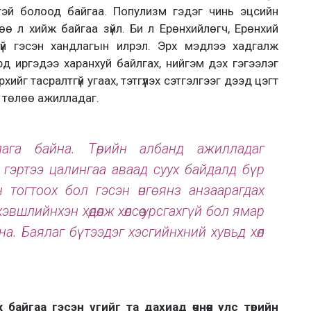
тэй болоод байгаа. Популизм гэдэг чинь эцсийн
өө л хийж байгаа зүйл. Би л Ерөнхийлөгч, Ерөнхий
үй гэсэн хандлагын илрэл. Эрх мэдлээ хадгалж
д иргэдээ харанхуй байлгах, нийгэм дэх гэгээлэг
хийг тасралтгүй угаах, тэтгүүлэх сэтгэлгээг дээд цэгт
о төлөө ажилладаг.
ага байна. Төрийн албанд ажилладаг
 гэртээ цалингаа аваад суух байдалд бүр
 тогтоох бол гэсэн өнгө янз анзаарагдах
 хэвшлийнхэн хөдөлж хөлсөө урсгахгүй бол ямар
на. Баялаг бүтээдэг хэсгийнхний хувьд хөл
айгаа гэсэн үгийг та дахиад өчнөөн улс төрийн