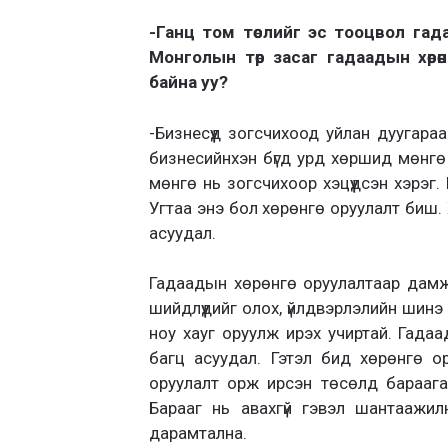
-Ганц том төслийг эс тооцвол гада
Монголын төр засаг гадаадын хөр
байна уу?
-Бизнесүүд зогсчихоод уйлан дуугара
бизнесийнхэн бүгд урд хөршид мөнгө 
мөнгө нь зогсчихоор хэцүүдсэн хэрэг.
Угтаа энэ бол хөрөнгө оруулалт биш.
асуудал.
Гадаадын хөрөнгө оруулалтаар дамж
шийдлүүдийг олох, үйлдвэрлэлийн шинэ
ноу хауг оруулж ирэх учиртай. Гада
багц асуудал. Гэтэл бид хөрөнгө о
оруулалт орж ирсэн төсөлд бараага
Барааг нь авахгүй гэвэл шантаажи
дарамтална.