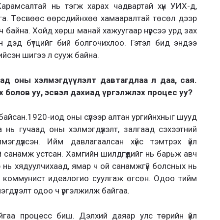
Харамсалтай нь тэгж харах чадвартай хүн УИХ-д,
алга. Төсвөөс өөрсдийнхөө хамааралтай төсөл дээр
рч байна. Хойд хөрш манай хажуугаар нүүрсээ урд зах
хан дэд бүтцийг бий болгочихлоо. Гэтэл бид эндээ
ийсэн шигээ л сууж байна.
ад оны хэлмэгдүүлэлт давтагдлаа л даа, сая.
 болов уу, эсвэл дахиад үргэлжлэх процес уу?
д байсан.1920-иод оны сүүлээр алтан ургийнхныг шууд
а нь гучаад оны хэлмэгдүүлэлт, залгаад сэхээтний
мэгдүүлсэн. Ийм давлагаалсан хүйс тэмтрэх үйл
й санамж устсан. Хамгийн шилдгүүдийг нь барьж авч
нь хядуулчихаад, ямар ч ой санамжгүй болсных нь
т коммунист идеалогио суулгаж өгсөн. Одоо тийм
лмэгдүүлэлт одоо ч үргэлжилж байгаа.
йгаа процесс биш. Дэлхий даяар улс төрийн үйл