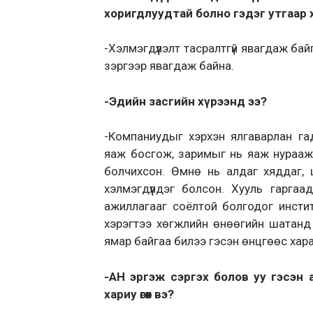
хоригдлуудтай болно гэдэг утгаар 
-Хэлмэгдүүлэлт тасралтгүй явагдаж бай
зэргээр явагдаж байна.
-Эдийн засгийн хүрээнд ээ?
-Компаниудыг хэрхэн ялгаварлан га
яаж босгож, заримыг нь яаж нурааж 
болчихсон. Өмнө нь алдаг хяддаг, 
хэлмэгдүүлдэг болсон. Хууль гаргаа
ажиллагааг соёлтой болгодог институ
хэрэгтээ хөгжлийн өнөөгийн шатанд 
ямар байгаа билээ гэсэн өнцгөөс хара
-АН эргэж сэргэх болов уу гэсэн 
хариу өгөх вэ?