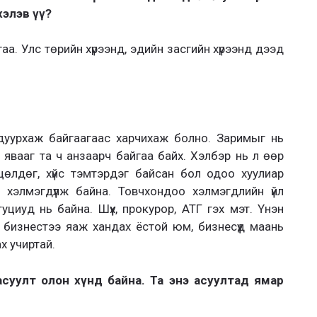
хэлэв үү?
гаа. Улс төрийн хүрээнд, эдийн засгийн хүрээнд дээд
дуурхаж байгаагаас харчихаж болно. Заримыг нь
явааг та ч анзаарч байгаа байх. Хэлбэр нь л өөр
цөлдөг, хүйс тэмтэрдэг байсан бол одоо хуулиар
д хэлмэгдүүлж байна. Товчхондоо хэлмэгдлийн үйл
циуд нь байна. Шүүх, прокурор, АТГ гэх мэт. Үнэн
бизнестээ яаж хандах ёстой юм, бизнесүүд маань
х учиртай.
асуулт олон хүнд байна. Та энэ асуултад ямар