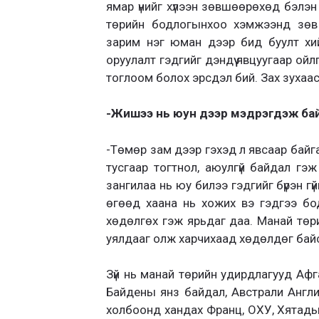
ямар үнийг хүлээн зөвшөөрөхөд бэлэн 
төрийн бодлогынхоо хэмжээнд зөв 
зарим нэг юман дээр бид буулт хи
оруулалт гэдгийг дэндүү явцуугаар ойл
тоглоом болох эрсдэл бий. Зах зухаа
-Жишээ нь юун дээр мэдрэгдэж бай
-Төмөр зам дээр гэхэд л явсаар байг
тусгаар тогтнол, аюулгүй байдал гэ
зангилаа нь юу билээ гэдгийг бүрэн гү
өгөөд хаана нь хожих вэ гэдгээ бо
хөдөлгөх гэж ярьдаг даа. Манай төри
уялдааг олж харчихаад хөдөлдөг бай
Зүй нь манай төрийн удирдлагууд Афг
Байдены янз байдал, Австрали Англи
холбоонд хандах Франц, ОХУ, Хятадын