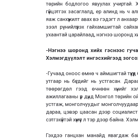
төрийн бодлогоо явуулах учиртай. 
гүйцэтгэх засаглалд, ер алинд нь ч 
яаж санхүүжилт авах вэ гэдэгт л анхаа
зээл рүү нийлүүлэх гайхамшигтай сай
ухаантай царайлаад, нэгнээ шоронд х
-Нэгнээ шоронд хийх гэснээс гуча
Хэлмэгдүүлэлт ингэсхийгээд зогсох
-Гучаад оноос өмнө ч аймшигтай түүхүү
утгаар нь бүгдийг нь устгасан. Дара
төөрөгдөл гээд өчнөөн хүнийг хэл
ажиллагааны үр дүнд Монгол төрийн о
устгаж, монголчуудыг монголчуудаар 
дараа, цэвэр цаасан дээр социалис
сэтгэхүйтэй хүмүүс л тэр дээр байна. Хэ
Гэхдээ ганцхан манайд явагдаж ба