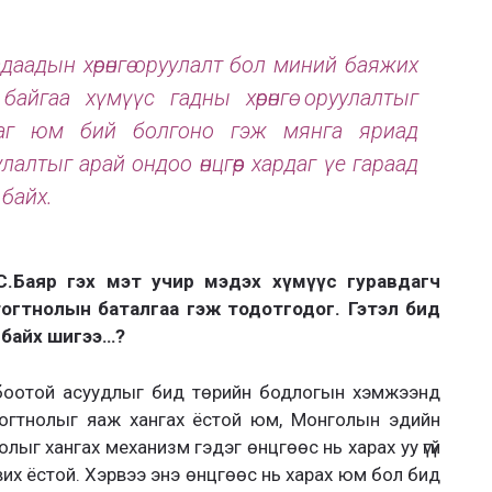
адаадын хөрөнгө оруулалт бол миний баяжих
айгаа хүмүүс гадны хөрөнгө оруулалтыг
даг юм бий болгоно гэж мянга яриад
улалтыг арай ондоо өнцгөөр хардаг үе гараад
 байх.
 С.Баяр гэх мэт учир мэдэх хүмүүс гуравдагч
р тогтнолын баталгаа гэж тодотгодог. Гэтэл бид
д байх шигээ…?
лбоотой асуудлыг бид төрийн бодлогын хэмжээнд
 тогтнолыг яаж хангах ёстой юм, Монголын эдийн
олыг хангах механизм гэдэг өнцгөөс нь харах уу үгүй
вих ёстой. Хэрвээ энэ өнцгөөс нь харах юм бол бид