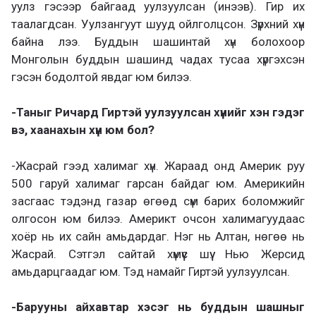
уулз гэсээр байгаад уулзуулсан (инээв). Гир их
таалагдсан. Уулзангуут шууд ойлголцсон. Зүрхний хүн
байна лээ. Буддын шашинтай хүн болохоор
Монголын буддын шашинд чадах тусаа хүргэхсэн
гэсэн бодолтой явдаг юм билээ.
-Таныг Ричард Гиртэй уулзуулсан хүнийг хэн гэдэг
вэ, хаанахын хүн юм бол?
-Жасрай гээд халимаг хүн. Жараад онд Америк руу
500 гаруй халимаг гарсан байдаг юм. Америкийн
засгаас тэдэнд газар өгөөд сүм барих боломжийг
олгосон юм билээ. Америкт очсон халимагуудаас
хоёр нь их сайн амьдардаг. Нэг нь Алтан, нөгөө нь
Жасрай. Сэтгэл сайтай хүмүүс шүү. Нью Жерсид
амьдарцгаадаг юм. Тэд намайг Гиртэй уулзуулсан.
-Барууны айхавтар хэсэг нь буддын шашныг