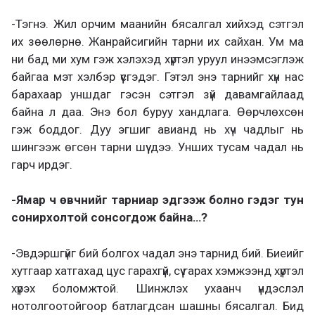
-Тэгнэ. Жил орчим маанийн бясалгал хийхэд сэтгэл
их зөөлөрнө. Жанрайсигийн тарни их сайхан. Ум ма
ни бад ми хум гэж хэлэхэд хүртэл уруул инээмсэглэж
байгаа мэт хэлбэр үүсгэдэг. Гэтэл энэ тарнийг хүн нас
барахаар уншдаг гэсэн сэтгэл зүй давамгайлаад
байна л даа. Энэ бол буруу хандлага. Өөрчлөхсөн
гэж боддог. Дуу эгшиг авианд нь хүч чадлыг нь
шингээж өгсөн тарни шүү дээ. Унших тусам чадал нь
гарч ирдэг.
-Ямар ч өвчнийг тарниар эдгээж болно гэдэг тун
сонирхолтой сонсогдож байна…?
-Эвдэршгүйг бий болгох чадал энэ тарнид бий. Биеийг
хутгаар хатгахад цус гарахгүй, сүү гарах хэмжээнд хүртэл
хүрэх боломжтой. Шинжлэх ухаанч үндэслэл
нотолгоотойгоор батлагдсан шашны бясалгал. Бид