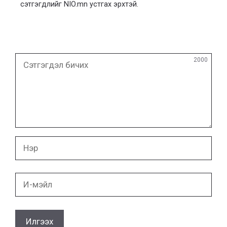
сэтгэгдлийг NIO.mn устгах эрхтэй.
Сэтгэгдэл
2000
бичих
Нэр
И-
мэйл