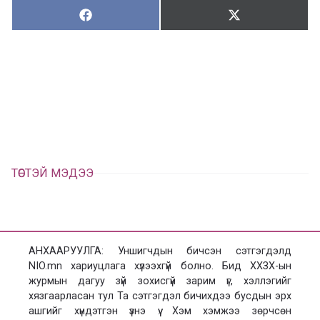
Хуваалцах:
Түгээх:
Х
Т
у
в
г
а
э
а
э
л
х
ц
а
х
ТӨСТЭЙ МЭДЭЭ
АНХААРУУЛГА: Уншигчдын бичсэн сэтгэгдэлд
NIO.mn хариуцлага хүлээхгүй болно. Бид ХХЗХ-ын
журмын дагуу зүй зохисгүй зарим үг, хэллэгийг
хязгаарласан тул Та сэтгэгдэл бичихдээ бусдын эрх
ашгийг хүндэтгэн үзнэ үү. Хэм хэмжээ зөрчсөн