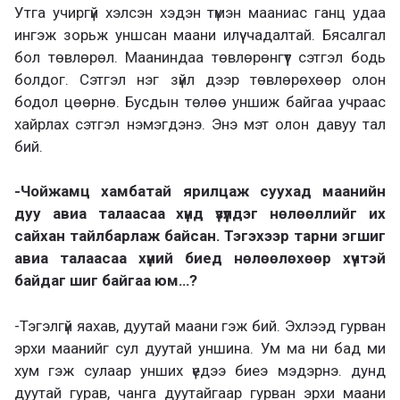
Утга учиргүй хэлсэн хэдэн түмэн мааниас ганц удаа
ингэж зорьж уншсан маани илүү чадалтай. Бясалгал
бол төвлөрөл. Мааниндаа төвлөрөнгүүт сэтгэл бодь
болдог. Сэтгэл нэг зүйл дээр төвлөрөхөөр олон
бодол цөөрнө. Бусдын төлөө уншиж байгаа учраас
хайрлах сэтгэл нэмэгдэнэ. Энэ мэт олон давуу тал
бий.
-Чойжамц хамбатай ярилцаж суухад маанийн
дуу авиа талаасаа хүнд үзүүлдэг нөлөөллийг их
сайхан тайлбарлаж байсан. Тэгэхээр тарни эгшиг
авиа талаасаа хүний биед нөлөөлөхөөр хүчтэй
байдаг шиг байгаа юм…?
-Тэгэлгүй яахав, дуутай маани гэж бий. Эхлээд гурван
эрхи маанийг сул дуутай уншина. Ум ма ни бад ми
хум гэж сулаар унших үедээ биеэ мэдэрнэ. дунд
дуутай гурав, чанга дуутайгаар гурван эрхи маани