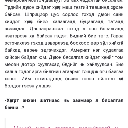
нөмөрсөн нойтон даавууг хатаах чадалтай бясалгал.
Түвдийн дүмон хийдэг хүмүүс маш гүнзгий төвшинд хүрсэн
байсан. Шприцээр цус сорлоо гэхэд дүмон сайн
хийдэг хүмүүс биеэ халаагаад буцаагаад татаад
авчихдаг. Данзанравжаа гэхэд л энэ бясалгалд
нэвтэрсэн хүн байсан гэдэг. Бидний бие төгс. Гараа
эсгэчихлээ гэхэд цэвэрлээд боохоос өөр зүйл хийхгүй
байхад өөрөө эдгэчихдэг. Америкт нэг судалгаа
хийсэн байдаг юм. Дүмон бясалгал хийдэг хүнийг том
мөсөн дотор суулгахад бүгдийг нь хайлуулсан. Бие
хална гэдэг арга билгийн агаарыг тэнцүүлж өгч байгаа
хэрэг. Ийм тохиолдолд өвчин гэсэн ойлголт үгүй
болдог гэсэн үг л дээ.
-Хүмүүст анхан шатнаас нь заамаар л бясалгал
байна…?