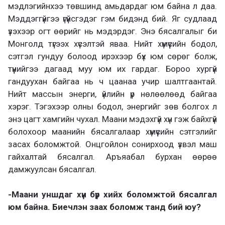
мэдлэгийнхээ төвшинд амьдардаг юм байна л даа.
Мэддэггүйгээ үгүйсгэдэг гэм бидэнд бий. Яг судлаад
үзэхээр огт өөрийг нь мэдэрдэг. Энэ бясалгалыг би
Монголд түгээх хүсэлтэй яваа. Нийт хүмүүсийн бодол,
сэтгэл гундуу болоод ирэхээр бүх юм сөрөг болж,
түүнийгээ дагаад муу юм их гардаг. Бороо хургүй
гандуухан байгаа нь ч цаанаа учир шалтгаантай.
Нийт массын энерги, үйлийн үр нөлөөлөөд байгаа
хэрэг. Тэгэхээр олны бодол, энергийг зөв болгох л
энэ цагт хамгийн чухал. Маани мэдэхгүй хүн гэж байхгүй
болохоор маанийн бясалгалаар хүмүүсийн сэтгэлийг
засах боломжтой. Онцгойлон сонирхоод үзвэл маш
гайхалтай бясалгал. Аръяабал бурхан өөрөө
дамжуулсан бясалгал.
-Маани уншдаг хүн бүр хийх боломжтой бясалгал
юм байна. Биечлэн заах боломж танд бий юу?