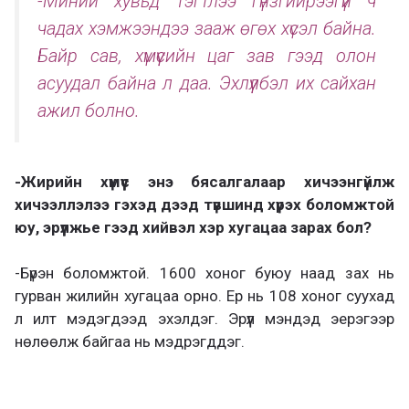
-Миний хувьд тэгтлээ гүнзгийрээгүй ч
чадах хэмжээндээ зааж өгөх хүсэл байна.
Байр сав, хүмүүсийн цаг зав гээд олон
асуудал байна л даа. Эхлүүлбэл их сайхан
ажил болно.
-Жирийн хүмүүс энэ бясалгалаар хичээнгүйлж
хичээллэлээ гэхэд дээд түвшинд хүрэх боломжтой
юу, эрүүлжье гээд хийвэл хэр хугацаа зарах бол?
-Бүрэн боломжтой. 1600 хоног буюу наад зах нь
гурван жилийн хугацаа орно. Ер нь 108 хоног суухад
л илт мэдэгдээд эхэлдэг. Эрүүл мэндэд эерэгээр
нөлөөлж байгаа нь мэдрэгддэг.