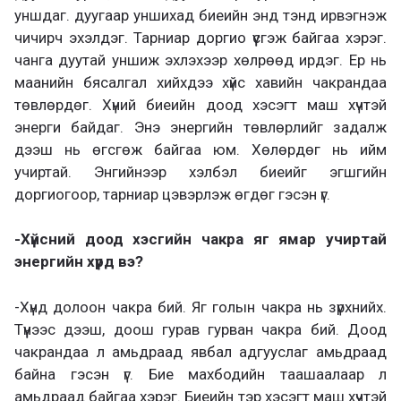
уншдаг. дуугаар уншихад биеийн энд тэнд ирвэгнэж
чичирч эхэлдэг. Тарниар доргио үүсгэж байгаа хэрэг.
чанга дуутай уншиж эхлэхээр хөлрөөд ирдэг. Ер нь
маанийн бясалгал хийхдээ хүйс хавийн чакрандаа
төвлөрдөг. Хүний биеийн доод хэсэгт маш хүчтэй
энерги байдаг. Энэ энергийн төвлөрлийг задалж
дээш нь өгсгөж байгаа юм. Хөлөрдөг нь ийм
учиртай. Энгийнээр хэлбэл биеийг эгшгийн
доргиогоор, тарниар цэвэрлэж өгдөг гэсэн үг.
-Хүйсний доод хэсгийн чакра яг ямар учиртай
энергийн хүрд вэ?
-Хүнд долоон чакра бий. Яг голын чакра нь зүрхнийх.
Түүнээс дээш, доош гурав гурван чакра бий. Доод
чакрандаа л амьдраад явбал адгууслаг амьдраад
байна гэсэн үг. Бие махбодийн таашаалаар л
амьдраад байгаа хэрэг. Биеийн тэр хэсэгт маш хүчтэй