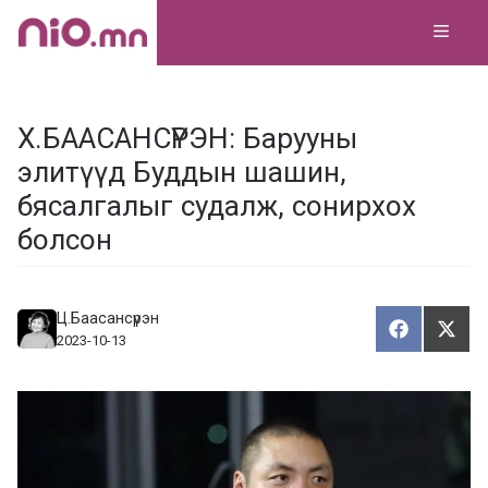
Skip
MEN
to
content
Х.БААСАНСҮРЭН: Барууны
элитүүд Буддын шашин,
бясалгалыг судалж, сонирхох
болсон
Ц.Баасансүрэн
Хуваалца
Түгэ
Х
Т
2023-10-13
у
в
г
а
э
а
э
л
х
ц
а
х