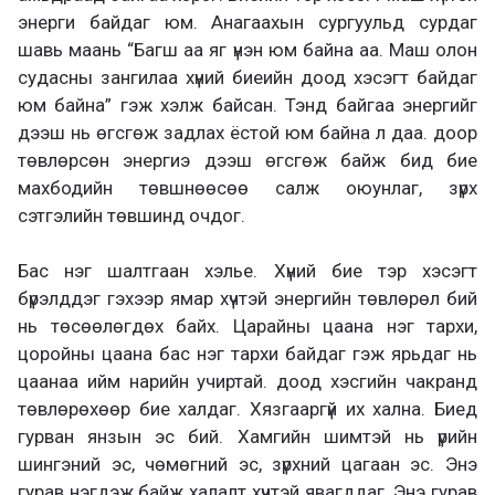
энерги байдаг юм. Анагаахын сургуульд сурдаг
шавь маань “Багш аа яг үнэн юм байна аа. Маш олон
судасны зангилаа хүний биеийн доод хэсэгт байдаг
юм байна” гэж хэлж байсан. Тэнд байгаа энергийг
дээш нь өгсгөж задлах ёстой юм байна л даа. доор
төвлөрсөн энергиэ дээш өгсгөж байж бид бие
махбодийн төвшнөөсөө салж оюунлаг, зүрх
сэтгэлийн төвшинд очдог.
Бас нэг шалтгаан хэлье. Хүний бие тэр хэсэгт
бүрэлддэг гэхээр ямар хүчтэй энергийн төвлөрөл бий
нь төсөөлөгдөх байх. Царайны цаана нэг тархи,
цоройны цаана бас нэг тархи байдаг гэж ярьдаг нь
цаанаа ийм нарийн учиртай. доод хэсгийн чакранд
төвлөрөхөөр бие халдаг. Хязгааргүй их хална. Биед
гурван янзын эс бий. Хамгийн шимтэй нь үрийн
шингэний эс, чөмөгний эс, зүрхний цагаан эс. Энэ
гурав нэгдэж байж халалт хүчтэй явагддаг. Энэ гурав