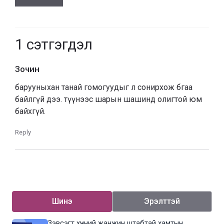
1
сэтгэгдэл
Зочин
барууныхан танай гомогуудыг л сонирхож бгаа
байлгүй дээ. түүнээс шарын шашинд олигтой юм
байхгүй.
Reply
Шинэ
Эрэлттэй
Зэвсэгт хүчний жанжин штабтай хамтын