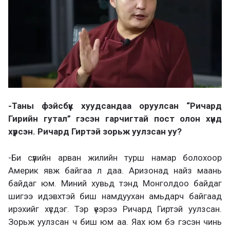
-Таны фэйсбүүк хуудсандаа оруулсан “Ричард
Гирийн гутал” гэсэн гарчигтай пост олон хүнд
хүрсэн. Ричард Гиртэй зорьж уулзсан уу?
-Би сүүлийн арван жилийн турш намар болохоор
Америк явж байгаа л даа. Аризонад найз маань
байдаг юм. Миний хувьд тэнд Монголдоо байдаг
шигээ идэвхтэй биш намдуухан амьдарч байгаад
ирэхийг хүсдэг. Тэр үеэрээ Ричард Гиртэй уулзсан.
Зорьж уулзсан ч биш юм аа. Яах юм бэ гэсэн чинь