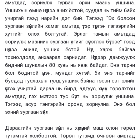
амьтдад зориулж гурван эрхи маань уншина.
Уншихын өмнө нүдээ аних ёстой, суудал нь тийм байх
учиртай гээд нарийн дэг бий. Тэгээд “Эх болсон
зургаан зүйлийн хамаг амьтад үтэр түргэн гэгээрлийн
хутгийг олох болтугай. Эрлэг тамын амьтдад
зориулж маанийн зургаан үсгийг сүсэглэн бүтээе” гээд
нүдээ аниад унших ёстой. Нүд харж байгаа
тохиолдолд анхаарал сарнидаг. Нүдээр дамжуулж
бидний шуналын 80 хувь нь явж байдаг. Энэ тарни
бол бодитой үнэн, мундаг хүчтэй, би энэ тарнийг
бусдад туслахын тулд уншиж байна гэсэн сэтгэлийг
үүсгэх учиртай. дараа нь бирд, адгуус, хүмүүн төрөлхтөн
амьтдад гэх мэтээр тус бүрт нь зориулж уншина.
Тэгээд асур тэнгэрийн оронд зориулна. Энэ бол
эхний зургаан зүйл.
Дараагийн зургаан зүйл нь хүмүүний маш олон төрөл
тутамтай холбоотой. Төрөл тутамд өчнөөн амьтад