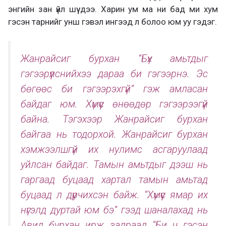
энгийн зан үйл шүү дээ. Харин ум ма ни бад ми хум
гэсэн тарнийг унш гэвэл ингээд л болоо юм уу гэдэг.
Жанрайсиг бурхан “Бүх амьтдыг
гэгээрүүлснийхээ дараа би гэгээрнэ. Эс
бөгөөс би гэгээрэхгүй” гэж амласан
байдаг юм. Хүмүүс өнөөдөр гэгээрээгүй
байна. Тэгэхээр Жанрайсиг бурхан
байгаа нь тодорхой. Жанрайсиг бурхан
хэмжээлшгүй их нулимс асгаруулаад
уйлсан байдаг. Тамын амьтдыг дээш нь
гаргаад буцаад хартал тамын амьтад
буцаад л дүүрчихсэн байж. “Хүмүүс ямар их
нүгэлд дуртай юм бэ” гээд шаналахад нь
Авид бурхан ирж залраад “Би ч гэсэн