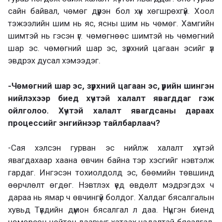
сайн байвал, чөмөг дүүрэн бол хүн хөгшрөхгүй. Хоол
тэжээлийн шим нь яс, ясны шим нь чөмөг. Хамгийн
шимтэй нь гэсэн үг. чөмөгнөөс шимтэй нь чөмөгний
шар эс. чөмөгний шар эс, зүрхний цагаан эсийг үл
эвдрэх дусал хэмээдэг.
-Чөмөгний шар эс, зүрхний цагаан эс, үрийн шингэн
нийлэхээр биед хүчтэй халалт явагддаг гэж
ойлголоо. Хүчтэй халалт явагдсаны дараах
процессийг энгийнээр тайлбарлаач?
-Сая хэлсэн гурван эс нийлж халалт хүчтэй
явагдахаар хаана өвчин байна тэр хэсгийг нэвтэлж
гардаг. Ингэсэн тохиолдолд эс, бөөмийн төвшинд
өөрчлөлт өгдөг. Нэвтлэх үед өвдөлт мэдрэгдэх ч
дараа нь ямар ч өвчингүй болдог. Халдаг бясалгалын
хувьд Түвдийн дүмон бясалгал л даа. Нүцгэн биенд