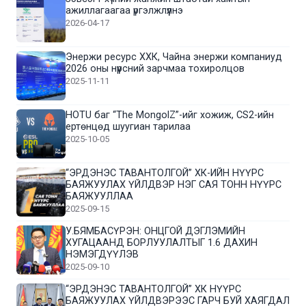
ажиллагаагаа үргэлжлүүлнэ
2026-04-17
Энержи ресурс ХХК, Чайна энержи компаниуд
2026 оны нүүрсний зарчмаа тохиролцов
2025-11-11
HOTU баг “The MongolZ”-ийг хожиж, CS2-ийн
ертөнцөд шуугиан тарилаа
2025-10-05
“ЭРДЭНЭС ТАВАНТОЛГОЙ” ХК-ИЙН НҮҮРС
БАЯЖУУЛАХ ҮЙЛДВЭР НЭГ САЯ ТОНН НҮҮРС
БАЯЖУУЛЛАА
2025-09-15
У.БЯМБАСҮРЭН: ОНЦГОЙ ДЭГЛЭМИЙН
ХУГАЦААНД БОРЛУУЛАЛТЫГ 1.6 ДАХИН
НЭМЭГДҮҮЛЭВ
2025-09-10
“ЭРДЭНЭС ТАВАНТОЛГОЙ” ХК НҮҮРС
БАЯЖУУЛАХ ҮЙЛДВЭРЭЭС ГАРЧ БУЙ ХАЯГДАЛ