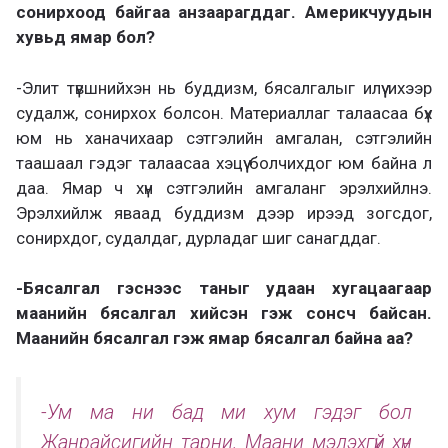
сонирхоод байгаа анзаарагддаг. Америкчуудын
хувьд ямар бол?
-Элит түвшнийхэн нь буддизм, бясалгалыг илүү ихээр
судалж, сонирхох болсон. Материаллаг талаасаа бүх
юм нь ханачихаар сэтгэлийн амгалан, сэтгэлийн
таашаал гэдэг талаасаа хэцүү болчихдог юм байна л
даа. Ямар ч хүн сэтгэлийн амгаланг эрэлхийлнэ.
Эрэлхийлж яваад буддизм дээр ирээд зогсдог,
сонирхдог, судалдаг, дурладаг шиг санагддаг.
-Бясалгал гэснээс таныг удаан хугацаагаар
маанийн бясалгал хийсэн гэж сонсч байсан.
Маанийн бясалгал гэж ямар бясалгал байна аа?
-Ум ма ни бад ми хум гэдэг бол
Жанрайсигийн тарни. Маани мэдэхгүй хүн