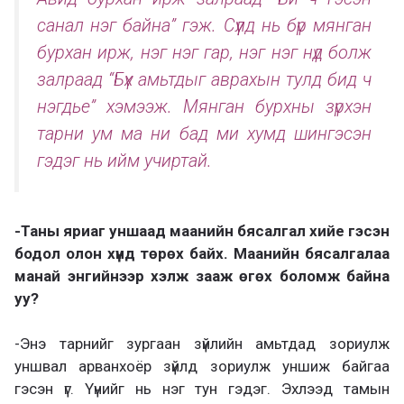
санал нэг байна” гэж. Сүүлд нь бүр мянган
бурхан ирж, нэг нэг гар, нэг нэг нүд болж
залраад “Бүх амьтдыг аврахын тулд бид ч
нэгдье” хэмээж. Мянган бурхны зүрхэн
тарни ум ма ни бад ми хумд шингэсэн
гэдэг нь ийм учиртай.
-Таны яриаг уншаад маанийн бясалгал хийе гэсэн
бодол олон хүнд төрөх байх. Маанийн бясалгалаа
манай энгийнээр хэлж зааж өгөх боломж байна
уу?
-Энэ тарнийг зургаан зүйлийн амьтдад зориулж
уншвал арванхоёр зүйлд зориулж уншиж байгаа
гэсэн үг. Үүнийг нь нэг тун гэдэг. Эхлээд тамын