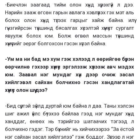
-Биечлэн заагаад тийм олон хүнд хүрэхгүй л дээ.
Нарийн зааж өгсөн гарын авлага хэвлүүлэх гэх мэт аль
болох олон хүнд түгээх гарцыг хайж байна. илүү
гүнзгийрсэн түвшинд бясалгах хүсэлтэй хүмүүст сургалт
явуулж болох юм. Болж өгвөл массын түвшинд
хүмүүсийг эерэг болгохсон гэсэн хүсэл байна.
-Ум ма ни бад мэ хум гэж хэлээд л өөрийгөө бүрэн
өөрчилнө гэхээр хүмүүс эргэлзэж хүлээж авч мэдэх
юм. Заавал нэг мундаг хүн дээр очиж засал
хийлгэвэл сайхан болчихно гэсэн хандлагатай
хүмүүс олон шүү дээ?
-Бид сүртэй зүйлд дуртай юм байна л даа. Таны хэлсэн
шиг ажил үйлс бүтэхээ байлаа гээд нэг мундаг хүнд
ханддаг, өнөөх нь тэрийгээ шатаачих тэгээд л
болчихно гэдэг. Тэр бүхнийг нь хийчихээрээ “За ёстой
нэг сайхан засал хийлгэлээ” гэж боддог. Зүгээр л нэг