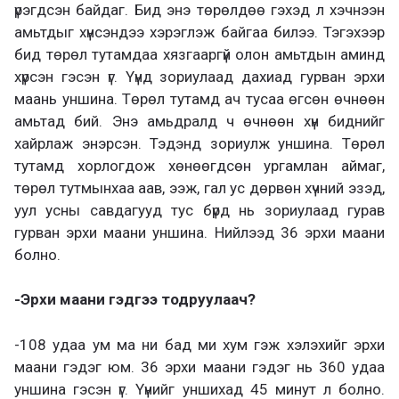
үрэгдсэн байдаг. Бид энэ төрөлдөө гэхэд л хэчнээн
амьтдыг хүнсэндээ хэрэглэж байгаа билээ. Тэгэхээр
бид төрөл тутамдаа хязгааргүй олон амьтдын аминд
хүрсэн гэсэн үг. Үүнд зориулаад дахиад гурван эрхи
маань уншина. Төрөл тутамд ач тусаа өгсөн өчнөөн
амьтад бий. Энэ амьдралд ч өчнөөн хүн биднийг
хайрлаж энэрсэн. Тэдэнд зориулж уншина. Төрөл
тутамд хорлогдож хөнөөгдсөн ургамлан аймаг,
төрөл тутмынхаа аав, ээж, гал ус дөрвөн хүчний эзэд,
уул усны савдагууд тус бүрд нь зориулаад гурав
гурван эрхи маани уншина. Нийлээд 36 эрхи маани
болно.
-Эрхи маани гэдгээ тодруулаач?
-108 удаа ум ма ни бад ми хум гэж хэлэхийг эрхи
маани гэдэг юм. 36 эрхи маани гэдэг нь 360 удаа
уншина гэсэн үг. Үүнийг уншихад 45 минут л болно.