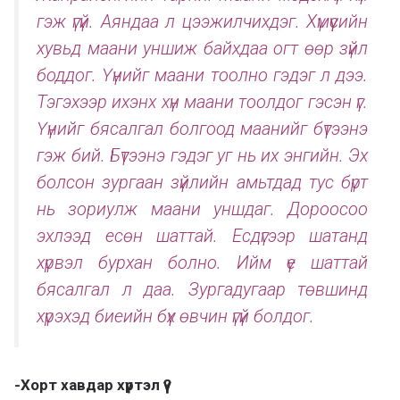
гэж үгүй. Аяндаа л цээжилчихдэг. Хүмүүсийн
хувьд маани уншиж байхдаа огт өөр зүйл
боддог. Үүнийг маани тоолно гэдэг л дээ.
Тэгэхээр ихэнх хүн маани тоолдог гэсэн үг.
Үүнийг бясалгал болгоод маанийг бүтээнэ
гэж бий. Бүтээнэ гэдэг уг нь их энгийн. Эх
болсон зургаан зүйлийн амьтдад тус бүрт
нь зориулж маани уншдаг. Дороосоо
эхлээд есөн шаттай. Есдүгээр шатанд
хүрвэл бурхан болно. Ийм үе шаттай
бясалгал л даа. Зургадугаар төвшинд
хүрэхэд биеийн бүх өвчин үгүй болдог.
-Хорт хавдар хүртэл үү?