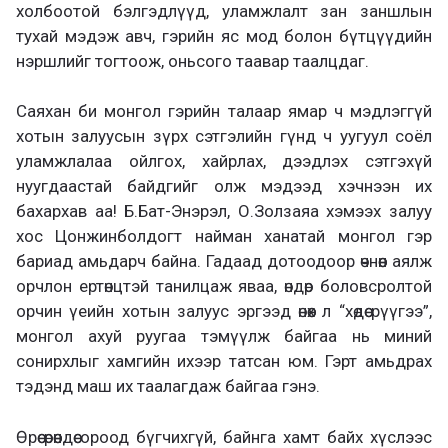
холбоотой бэлгэдлүүд, уламжлалт зан заншлын
тухай мэдэж авч, гэрийн яс мод болон бүтцүүдийн
нэршлийг тогтоож, оньсого таавар таалцдаг.
Саяхан би монгол гэрийн талаар ямар ч мэдлэггүй
хотын залуусын зүрх сэтгэлийн гүнд ч уугуул соёл
уламжлалаа ойлгох, хайрлах, дээдлэх сэтгэхүй
нуугдаастай байдгийг олж мэдээд хэчнээн их
бахархав аа! Б.Бат-Энэрэл, О.Золзаяа хэмээх залуу
хос Цонжинболдогт найман ханатай монгол гэр
бариад амьдарч байна. Гадаад дотоодоор өчнөөн аялж
орчлон ертөнцтэй танилцаж яваа, өндөр боловсролтой
орчин үеийн хотын залуус эргээд өнөөх л “хөдөө рүүгээ”,
монгол ахуй руугаа тэмүүлж байгаа нь миний
сонирхлыг хамгийн ихээр татсан юм. Гэрт амьдрах
тэдэнд маш их таалагдаж байгаа гэнэ.
Өрөө өрөөндөө ороод бүгчихгүй, байнга хамт байх хүслээс