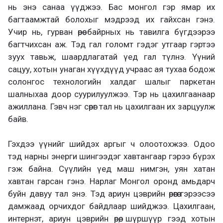
нь энэ санаа үүджээ. Бас монгол гэр ямар их
багтаамжтай болохыг мэдрээд их гайхсан гэнэ.
Учир нь, гурван өрөө байрных нь тавилга бүгдээрээ
багтчихсан аж. Тэд гал голомт гэдэг утгаар гэртээ
зуух тавьж, шаардлагатай үед гал түлнэ. Үүний
сацуу, хотын унаган хүүхдүүд учраас ая тухаа бодож
солонгос технологийн халдаг шалыг паркетан
шалныхаа доор суурилуулжээ. Тэр нь цахилгаанаар
ажиллана. Гэвч нэг сөрөг тал нь цахилгаан их зарцуулж
байв.
Гэхдээ үүнийг шийдэх аргыг ч олоотохжээ. Одоо
тэд нарны энерги шингээдэг хавтангаар гэрээ бүрэх
гэж байна. Сүүлийн үед маш нимгэн, уян хатан
хавтан гарсан гэнэ. Нарлаг Монгол оронд амьдарч
буйн давуу тал энэ. Тэд ариун цэврийн өрөөгөө гэрээсээ
дамжаад орчихдог байдлаар шийджээ. Цахилгаан,
интернэт, ариун цэврийн өрөө, шүршүүр гээд хотын