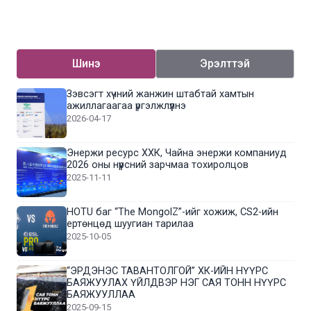
Шинэ
Эрэлттэй
Зэвсэгт хүчний жанжин штабтай хамтын
ажиллагаагаа үргэлжлүүлнэ
2026-04-17
Энержи ресурс ХХК, Чайна энержи компаниуд
2026 оны нүүрсний зарчмаа тохиролцов
2025-11-11
HOTU баг “The MongolZ”-ийг хожиж, CS2-ийн
ертөнцөд шуугиан тарилаа
2025-10-05
“ЭРДЭНЭС ТАВАНТОЛГОЙ” ХК-ИЙН НҮҮРС
БАЯЖУУЛАХ ҮЙЛДВЭР НЭГ САЯ ТОНН НҮҮРС
БАЯЖУУЛЛАА
2025-09-15