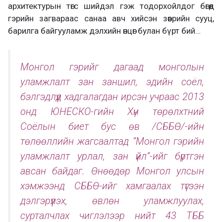
архитектурын төгс шийдэл гэж тодорхойлдог бөгөөд
гэрийн загвараас санаа авч хийсэн зөөврийн сууц,
барилга байгууламж дэлхийн өнцөг булан бүрт бий…
Монгол гэрийг дагаад монголын
уламжлалт зан заншил, эдийн соёл,
бэлгэдлүүд хадгалагдан ирсэн учраас 2013
онд ЮНЕСКО-гийн Хүн төрөлхтний
Соёлын биет бус өв /СББӨ/-ийн
төлөөллийн жагсаалтад “Монгол гэрийн
уламжлалт урлал, зан үйл”-ийг бүртгэн
авсан байдаг. Өнөөдөр Монгол улсын
хэмжээнд СББӨ-ийг хамгаалах түгээн
дэлгэрүүлэх, өвлөн уламжлуулах,
сурталчлах чиглэлээр нийт 43 ТББ