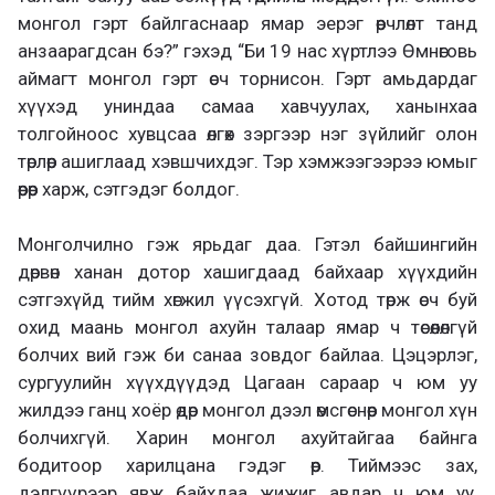
монгол гэрт байлгаснаар ямар эерэг өөрчлөлт танд
анзаарагдсан бэ?” гэхэд “Би 19 нас хүртлээ Өмнөговь
аймагт монгол гэрт өсч торнисон. Гэрт амьдардаг
хүүхэд униндаа самаа хавчуулах, ханынхаа
толгойноос хувцсаа өлгөх зэргээр нэг зүйлийг олон
төрлөөр ашиглаад хэвшчихдэг. Тэр хэмжээгээрээ юмыг
өөрөөр харж, сэтгэдэг болдог.
Монголчилно гэж ярьдаг даа. Гэтэл байшингийн
дөрвөн ханан дотор хашигдаад байхаар хүүхдийн
сэтгэхүйд тийм хөгжил үүсэхгүй. Хотод төрж өсч буй
охид маань монгол ахуйн талаар ямар ч төсөөлөлгүй
болчих вий гэж би санаа зовдог байлаа. Цэцэрлэг,
сургуулийн хүүхдүүдэд Цагаан сараар ч юм уу
жилдээ ганц хоёр өдөр монгол дээл өмсгөснөөр монгол хүн
болчихгүй. Харин монгол ахуйтайгаа байнга
бодитоор харилцана гэдэг өөр. Тиймээс зах,
дэлгүүрээр явж байхдаа жижиг авдар ч юм уу,