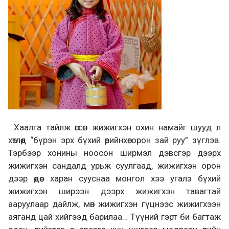
…Хаалга тайлж өгсөн жижигхэн охин намайг шууд л
хөтлөөд “бүрэн эрх бүхий өөрийнхөө орон зай руу” зүглэв.
Тэрбээр хонины ноосон ширмэл дэвсгэр дээрх
жижигхэн сандалд урьж суулгаад, жижигхэн орон
дээр өөдөөс харан сууснаа монгол хээ угалз бүхий
жижигхэн ширээн дээрх жижигхэн тавагтай
ааруулаар дайлж, мөн жижигхэн гүцнээс жижигхээн
аяганд цай хийгээд барилаа… Түүний гэрт би багтаж