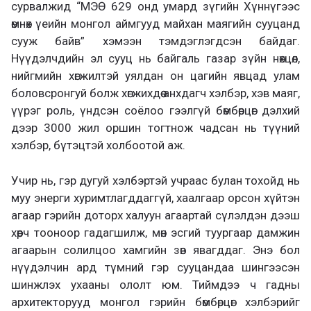
сурвалжид “МЭӨ 629 онд умард зүгийн Хүннүгээс
өмнөх үеийн монгол аймгууд майхан маягийн сууцанд
сууж байв” хэмээн тэмдэглэгдсэн байдаг.
Нүүдэлчдийн эл сууц нь байгаль газар зүйн нөхцөл,
нийгмийн хөгжилтэй уялдан он цагийн явцад улам
боловсронгуй болж хөгжихдөө анхдагч хэлбэр, хэв маяг,
үүрэг роль, үндсэн соёлоо гээлгүй бөмбөрцөг дэлхий
дээр 3000 жил оршин тогтнож чадсан нь түүний
хэлбэр, бүтэцтэй холбоотой аж.
Учир нь, гэр дугуй хэлбэртэй учраас булан тохойд нь
муу энерги хуримтлагддаггүй, хаалгаар орсон хүйтэн
агаар гэрийн доторх халуун агаартай сүлэлдэн дээш
хөөрч тооноор гадагшилж, мөн эсгий туургаар дамжин
агаарын солилцоо хамгийн зөв явагддаг. Энэ бол
нүүдэлчин ард түмний гэр сууцандаа шингээсэн
шинжлэх ухааны ололт юм. Тиймдээ ч гадны
архитекторууд монгол гэрийн бөмбөрцөг хэлбэрийг