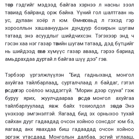
төсөр гэдгийг мэдээд байгаа хэрнээ л насны зээл
тавиад байранд орж байна. Үүний гол шалтгаан нь
ус, дулаан хоёр л юм. Өмнөговьд л гэхэд гэр
хорооллын хашаануудын дундуур бохирын шугам
татаад энэ асуудлыг шийдчихсэн. Тэгэхээр энд ч
гэсэн хаа нэг газар төвийн шугам татаад, дэд бүтцийг
нь шийдээд өгвөл хүмүүс газар аваад, гэрээ бариад
амьдрахдаа дуртай л байгаа шүү дээ” гэв.
Тэрбээр үргэлжлүүлэн “Бид гадныханд монгол
ахуйгаа тайлбарлаад, сурталчлаад л байдаг, гэтэл
өөрсдөө тэр соёлоо мэддэггүй. “Морин дээр сууна” гэж
буруу ярих, жуулчдаараа өөрсдөө монгол ахуйгаа
тайлбарлуулаад явж байх тохиолдол зөндөө. Энэ
үнэхээр эмгэнэлтэй. Яагаад бид эх орныхоо тухай
сайхан дууг гадаадад очсон хойноо сонсдог юм бэ,
яагаад анх явахдаа биш гадаадад очсон хойноо
эргэж утасдаад Монголын далбаа, эсгий углааш,