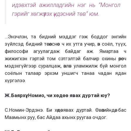
идэвхтэй ажилладгийн нэг нь “Монгол
гэрийг хөгжүүлэх үндэсний төв” юм.
…Энэчлэн, та бидний мэддэг гэж боддог энгийн
зүйлсэд бидний төсөөлснөөс ч их утга учир, өв соёл, түүх,
философи агуулагдаж байдаг аж. Ямартаа ч
жижигхэн гэртэй том сэтгэлтэй балчир охины өөрөө ч
мэдэхгүйгээр суралцаж, өвлөн уламжилж буй монгол
соёлын талаар эрхэм уншигч танаа чадан ядан
хүргэлээ.
Ж.Баярхүү. Номио, чи хөдөө явах дуртай юу?
С.Номин-Эрдэнэ. Би хөдөө явах дуртай. Өвөөгийндөө, бас
Маамынх руу, бас Айдаа ахынх руугаа очдог.