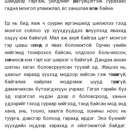
шийдвэр гаргаж, үйлдлийг өөрөө гүйцэтгэж сурахаас
гадна монгол уламжлал, ёс заншлаа өвлөж байна.
Ер нь бид яаж ч суурин иргэншилд шилжлээ гээд
монгол соёлоо үр хүүхдүүддээ өвлүүлээд явахад
хэцүү юм байхгүй. Мал аж ахуй байгаа цагт монгол
гэр цааш хөгжөөд л явах боломжтой. Орчин үеийн
нийгэмд тохирохоо байсан, олдохоо больчихсон,
мөхчихсөн юм гэрт нэг ширхэг ч байхгүй. Дандаа анхан
шатны хагас боловсруулсан түүхий эд. Жишээ нь,
цаасыг хараад хүүхэд модоор хийсэн гэж төсөөлөхгүй,
байгалиа хайрлах мэдрэмж шууд төрөхгүй,
дамжчихсан бүтээгдэхүүн учраас. Гэтэл гэрийн бүх
эд хэрэгсэл нүдэн дээр л боловсроод, ханын
үдээрийг гэхэд сураар хийгээд, тэнд байсан мод энд
хана, унь, тооно, хаалга болоод, хонины ноос нь
туурга, дэвсгэр болоод гараад ирдэг. Энэ бүхнийг
хүүхдийн нүдээр харахад л ойлгомжтой байдаг.