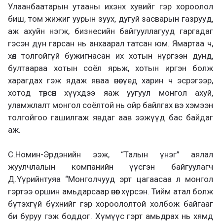
Улаанбаатарын утааны ихэнх хувийг гэр хороолол
биш, том жижиг уурын зуух, дугуй засварын газрууд,
аж ахуйн нэгж, бизнесийн байгууллагууд гаргадаг
гэсэн дүн гарсан нь анхаарал татсан юм. Ямартаа ч,
хөл толгойгүй бужигнасан их хотын нүргээн дунд,
бултаараа хотын соёл ярьж, хотын иргэн болж
харагдах гэж ядаж яваа өнөө үед харин ч эсрэгээр,
хотод төрсөн хүүхдээ яаж уугуул монгол ахуй,
уламжлалт монгол соёлтой нь ойр байлгах вэ хэмээн
толгойгоо гашилгаж явдаг аав ээжүүд бас байдаг
аж.
С.Номин-Эрдэнийн ээж, “Талын үнэг” аялал
жуулчлалын компанийн үүсгэн байгуулагч
Д.Үүрийнтуяа “Монголчууд эрт цагаасаа л монгол
гэртээ оршин амьдарсаар өнөөг хүрсэн. Тийм атал болж
бүтэхгүй бүхнийг гэр хороололтой холбож байгааг
би буруу гэж боддог. Хүмүүс гэрт амьдрах нь хямд