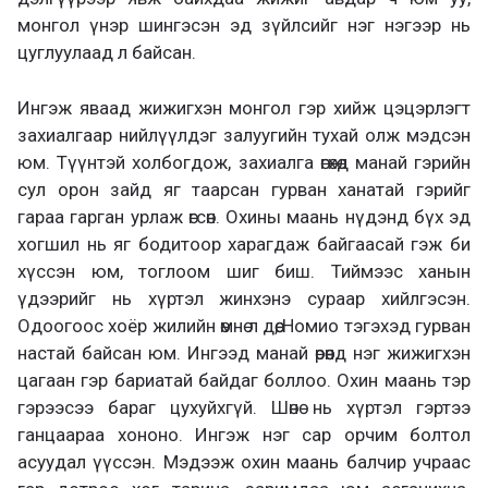
монгол үнэр шингэсэн эд зүйлсийг нэг нэгээр нь
цуглуулаад л байсан.
Ингэж яваад жижигхэн монгол гэр хийж цэцэрлэгт
захиалгаар нийлүүлдэг залуугийн тухай олж мэдсэн
юм. Түүнтэй холбогдож, захиалга өгөхөд манай гэрийн
сул орон зайд яг таарсан гурван ханатай гэрийг
гараа гарган урлаж өгсөн. Охины маань нүдэнд бүх эд
хогшил нь яг бодитоор харагдаж байгаасай гэж би
хүссэн юм, тоглоом шиг биш. Тиймээс ханын
үдээрийг нь хүртэл жинхэнэ сураар хийлгэсэн.
Одоогоос хоёр жилийн өмнө л дөө, Номио тэгэхэд гурван
настай байсан юм. Ингээд манай өрөөнд нэг жижигхэн
цагаан гэр бариатай байдаг боллоо. Охин маань тэр
гэрээсээ бараг цухуйхгүй. Шөнө нь хүртэл гэртээ
ганцаараа хононо. Ингэж нэг сар орчим болтол
асуудал үүссэн. Мэдээж охин маань балчир учраас