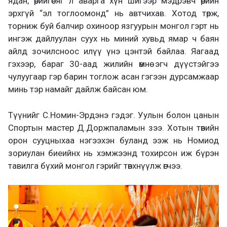
ядан, өөрийгөө яг л аварга хүн шигээр мэдрэвч өөрийн
эрхгүй “эл тоглоомонд” нь автчихав. Хотод төрж,
торниж буй балчир охиноор язгуурын монгол гэрт нь
ингэж дайлуулан суух нь миний хувьд ямар ч баян
айлд зочилсноос илүү үнэ цэнтэй байлаа. Яагаад
гэхээр, бараг 30-аад жилийн өмнө эгч дүүстэйгээ
чулуугаар гэр барин тоглож асан гэгээн дурсамжаар
минь тэр намайг дайлж байсан юм.
Түүнийг С.Номин-Эрдэнэ гэдэг. Уулын болон цанын
Спортын мастер Д.Доржпаламын зээ. Хотын төвийн
орон сууцныхаа нэгээхэн буланд ээж нь Номиод
зориулан биеийнх нь хэмжээнд тохирсон иж бүрэн
тавилга бүхий монгол гэрийг төвхнүүлж өгчээ.