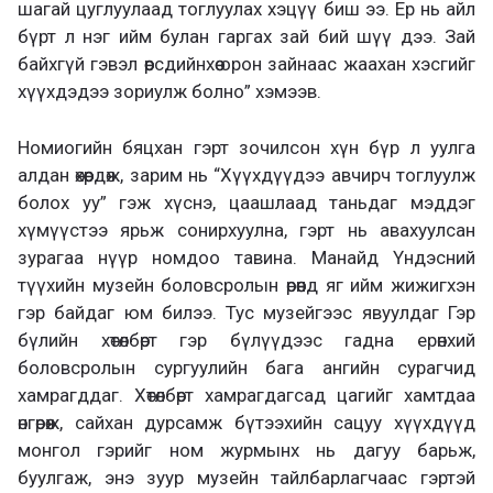
шагай цуглуулаад тоглуулах хэцүү биш ээ. Ер нь айл
бүрт л нэг ийм булан гаргах зай бий шүү дээ. Зай
байхгүй гэвэл өөрсдийнхөө орон зайнаас жаахан хэсгийг
хүүхдэдээ зориулж болно” хэмээв.
Номиогийн бяцхан гэрт зочилсон хүн бүр л уулга
алдан өхөөрдөж, зарим нь “Хүүхдүүдээ авчирч тоглуулж
болох уу” гэж хүснэ, цаашлаад таньдаг мэддэг
хүмүүстээ ярьж сонирхуулна, гэрт нь авахуулсан
зурагаа нүүр номдоо тавина. Манайд Үндэсний
түүхийн музейн боловсролын өрөөнд яг ийм жижигхэн
гэр байдаг юм билээ. Тус музейгээс явуулдаг Гэр
бүлийн хөтөлбөрт гэр бүлүүдээс гадна ерөнхий
боловсролын сургуулийн бага ангийн сурагчид
хамрагддаг. Хөтөлбөрт хамрагдагсад цагийг хамтдаа
өнгөрөөж, сайхан дурсамж бүтээхийн сацуу хүүхдүүд
монгол гэрийг ном журмынх нь дагуу барьж,
буулгаж, энэ зуур музейн тайлбарлагчаас гэртэй