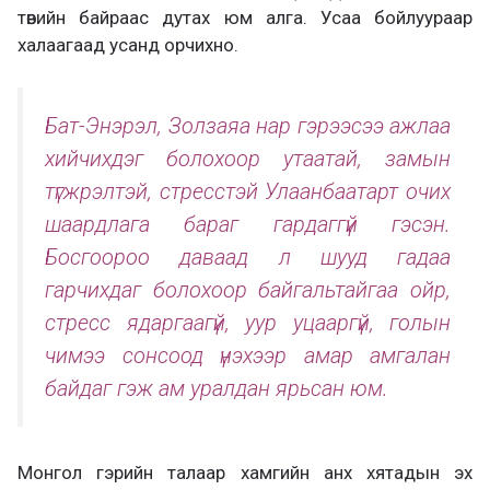
төвийн байраас дутах юм алга. Усаа бойлуураар
халаагаад усанд орчихно.
Бат-Энэрэл, Золзаяа нар гэрээсээ ажлаа
хийчихдэг болохоор утаатай, замын
түгжрэлтэй, стресстэй Улаанбаатарт очих
шаардлага бараг гардаггүй гэсэн.
Босгоороо даваад л шууд гадаа
гарчихдаг болохоор байгальтайгаа ойр,
стресс ядаргаагүй, уур уцааргүй, голын
чимээ сонсоод үнэхээр амар амгалан
байдаг гэж ам уралдан ярьсан юм.
Монгол гэрийн талаар хамгийн анх хятадын эх