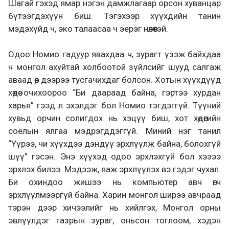
Шагай гэхэд ямар нэгэн дамжлагаар орсон хуванцар
бүтээгдэхүүн биш. Тэгэхээр хүүхдийн танин
мэдэхүйд ч, эко талаасаа ч эерэг нөлөөтэй.
Одоо Номио гадуур явахдаа ч, зурагт үзэж байхдаа
ч монгол ахуйтай холбоотой зүйлсийг шууд салгаж
аваад өөр дээрээ тусгачихдаг болсон. Хотын хүүхдүүд
хөдөө очихоороо “Би даараад байна, гэртээ хурдан
харья” гээд л эхэлдэг бол Номио тэгдэггүй. Түүний
хувьд орчин солигдох нь хэцүү биш, хот хөдөөгийн
соёлын ялгаа мэдрэгддэггүй. Миний нэг танил
“Үүрээ, чи хүүхдээ дэндүү эрхлүүлж байна, болохгүй
шүү” гэсэн. Энэ хүүхэд одоо эрхлэхгүй бол хэзээ
эрхлэх билээ. Мэдээж, яаж эрхлүүлэх вэ гэдэг чухал.
Би охиндоо жишээ нь компьютер авч өгч
эрхлүүлмээргүй байна. Харин монгол ширээ авчраад
тэрэн дээр хичээлийг нь хийлгэх, Монгол орны
эвлүүлдэг газрын зураг, оньсон тоглоом, хэдэн