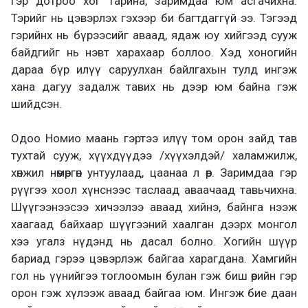
гэр дотроо хог тарина, заримдаа юм асгачихна.
Тэрийг нь цэвэрлэх гэхээр би багтдаггүй ээ. Тэгээд
гэрийнх нь бүрээсийг аваад, ядаж юу хийгээд сууж
байдгийг нь нэвт харахаар боллоо. Хэд хоногийн
дараа бүр илүү саруулхан байлгахын тулд ингэж
хана дагуу задалж тавих нь дээр юм байна гэж
шийдсэн.
Одоо Номио маань гэртээ илүү том орон зайд тав
тухтай сууж, хүүхдүүдээ /хүүхэлдэй/ халамжилж,
хөнжил нөмөргөн унтуулаад, цаанаа л өөр. Заримдаа гэр
рүүгээ хоол хүнснээс таслаад аваачаад тавьчихна.
Шүүгээнээсээ хичээлээ аваад хийнэ, байнга нээж
хаагаад байхаар шүүгээний хаалган дээрх монгол
хээ угалз нүдэнд нь дасал болно. Хогийн шүүр
бариад гэрээ цэвэрлэж байгаа харагдана. Хамгийн
гол нь үүнийгээ тоглоомын булан гэж биш өөрийн гэр
орон гэж хүлээж аваад байгаа юм. Ингэж бие даан