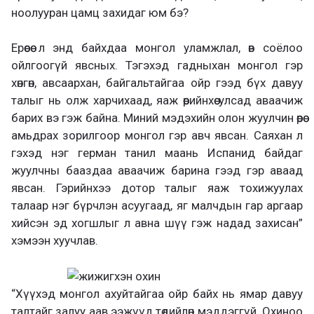
ноолууран цамц захидаг юм бэ?
Ерөөсөө л энд байхдаа монгол уламжлал, өв соёлоо
ойлгоогүй явсных. Тэгэхэд гадныхан монгол гэр
хөнгөн, авсаархан, байгальтайгаа ойр гээд бүх давуу
талыг нь олж харчихаад, яаж өөрийнхөө улсад аваачиж
барих вэ гэж байна. Миний мэдэхийн олон жуулчин өөрөө
амьдрах зорилгоор монгол гэр авч явсан. Саяхан л
гэхэд нэг герман танил маань Испанид байдаг
жуулчны бааздаа аваачиж барина гээд гэр аваад
явсан. Гэрийнхээ дотор талыг яаж тохижуулах
талаар нэг бүрчлэн асуугаад, яг малчдын гар аргаар
хийсэн эд хогшлыг л авна шүү гэж надад захисан”
хэмээн хуучлав.
“Хүүхэд монгол ахуйтайгаа ойр байх нь ямар давуу
талтайг залуу аав ээжүүд төдийлөн мэддэггүй. Охиноо