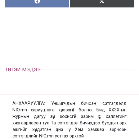
Хуваалцах:
Түгээх:
Х
Т
у
ү
в
г
а
э
а
э
л
х
ц
а
х
ТӨСТЭЙ МЭДЭЭ
АНХААРУУЛГА: Уншигчдын бичсэн сэтгэгдэлд
NIO.mn хариуцлага хүлээхгүй болно. Бид ХХЗХ-ын
журмын дагуу зүй зохисгүй зарим үг, хэллэгийг
хязгаарласан тул Та сэтгэгдэл бичихдээ бусдын эрх
ашгийг хүндэтгэн үзнэ үү. Хэм хэмжээ зөрчсөн
сэтгэгдлийг NIO.mn устгах эрхтэй.