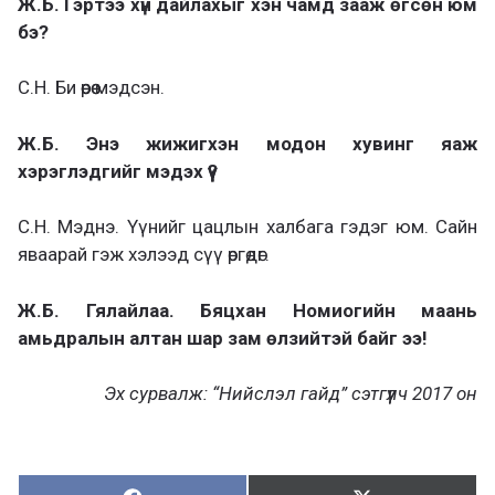
Ж.Б. Гэртээ хүн дайлахыг хэн чамд зааж өгсөн юм
бэ?
С.Н. Би өөрөө мэдсэн.
Ж.Б. Энэ жижигхэн модон хувинг яаж
хэрэглэдгийг мэдэх үү?
С.Н. Мэднэ. Үүнийг цацлын халбага гэдэг юм. Сайн
яваарай гэж хэлээд сүү өргөдөг.
Ж.Б. Гялайлаа. Бяцхан Номиогийн маань
амьдралын алтан шар зам өлзийтэй байг ээ!
Эх сурвалж: “Нийслэл гайд” сэтгүүлч 2017 он