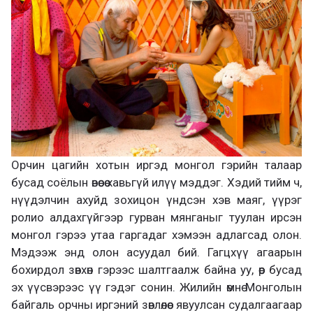
Орчин цагийн хотын иргэд монгол гэрийн талаар
бусад соёлын өвөөсөө хавьгүй илүү мэддэг. Хэдий тийм ч,
нүүдэлчин ахуйд зохицон үндсэн хэв маяг, үүрэг
ролио алдахгүйгээр гурван мянганыг туулан ирсэн
монгол гэрээ утаа гаргадаг хэмээн адлагсад олон.
Мэдээж энд олон асуудал бий. Гагцхүү агаарын
бохирдол зөвхөн гэрээс шалтгаалж байна уу, өөр бусад
эх үүсвэрээс үү гэдэг сонин. Жилийн өмнө Монголын
байгаль орчны иргэний зөвлөлөөс явуулсан судалгаагаар