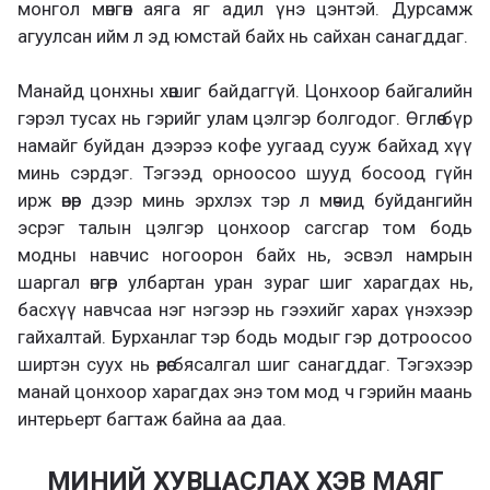
монгол мөнгөн аяга яг адил үнэ цэнтэй. Дурсамж
агуулсан ийм л эд юмстай байх нь сайхан санагддаг.
Манайд цонхны хөшиг байдаггүй. Цонхоор байгалийн
гэрэл тусах нь гэрийг улам цэлгэр болгодог. Өглөө бүр
намайг буйдан дээрээ кофе уугаад сууж байхад хүү
минь сэрдэг. Тэгээд орноосоо шууд босоод гүйн
ирж өвөр дээр минь эрхлэх тэр л мөчид буйдангийн
эсрэг талын цэлгэр цонхоор сагсгар том бодь
модны навчис ногоорон байх нь, эсвэл намрын
шаргал өнгөөр улбартан уран зураг шиг харагдах нь,
басхүү навчсаа нэг нэгээр нь гээхийг харах үнэхээр
гайхалтай. Бурханлаг тэр бодь модыг гэр дотроосоо
ширтэн суух нь өөрөө бясалгал шиг санагддаг. Тэгэхээр
манай цонхоор харагдах энэ том мод ч гэрийн маань
интерьерт багтаж байна аа даа.
МИНИЙ ХУВЦАСЛАХ ХЭВ МАЯГ