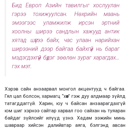
Бид Европ Азийн тавилгыг хослуулан
гэрээ тохижуулсан. Нөхрийн маань
эмээгээс уламжилж ирсэн эртний
хоолны ширээ сандлын хажууд антик
хятад шүүгээ байх, час улаан нарийхан
ширээний дээр байгаа байхгүй нь бараг
мэдэгдэхгүй бүдэг зөөлөн зураг харагдах…
гэх мэт.
Хэрэв сайн анзаарвал монгол акцентууд ч байгаа.
Гял цал болсон, хармагц “хөөх” гэж дуу алдмаар зүйлд
татагддаггүй. Харин, юу ч байсан анзаарагдахгүй
юм шиг хэрнээ сайтар харвал гоо сайхан нь туяаран
байдаг зүйлсийг илүүд үзнэ. Хадам ээжийн минь
шавраар хийсэн далийвтар аяга, бэлгэнд авсан