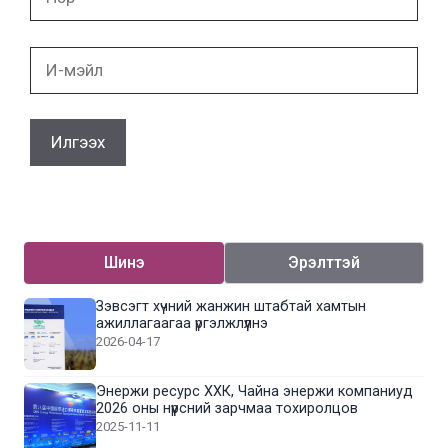
И-
мэйл
Шинэ
Эрэлттэй
Зэвсэгт хүчний жанжин штабтай хамтын
ажиллагаагаа үргэлжлүүлнэ
2026-04-17
Энержи ресурс ХХК, Чайна энержи компаниуд
2026 оны нүүрсний зарчмаа тохиролцов
2025-11-11