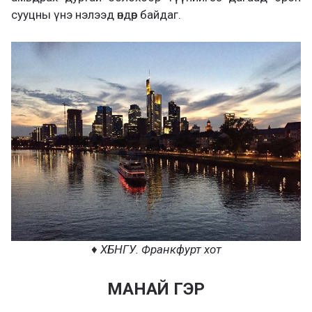
сууцны үнэ нэлээд өндөр байдаг.
♦ ХБНГУ. Франкфурт хот
МАНАЙ ГЭР