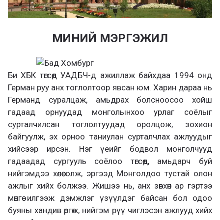
МИНИЙ МЭРГЭЖИЛ
Би ХБК төгсөөд УАДБЧ-д ажиллаж байхдаа 1994 онд
Герман руу анх тоглолтоор явсан юм. Харин дараа нь
Германд суралцаж, амьдрах болсноосоо хойш
гадаад орнуудад монголынхоо урлаг соёлыг
сурталчилсан тоглолтуудад оролцож, зохион
байгуулж, эх орноо таниулан сурталчлах ажлуудыг
хийсээр ирсэн. Нэг үеийг бодвол монголчууд
гадаадад сургууль соёлоо төгсөөд, амьдарч буй
нийгэмдээ хөлөө олж, эргээд Монголдоо тустай олон
ажлыг хийх болжээ. Жишээ нь, анх зөвхөн ар гэртээ
мөнгө илгээж дэмжлэг үзүүлдэг байсан бол одоо
буяны хандив өргөж, нийгэм рүү чиглэсэн ажлууд хийх