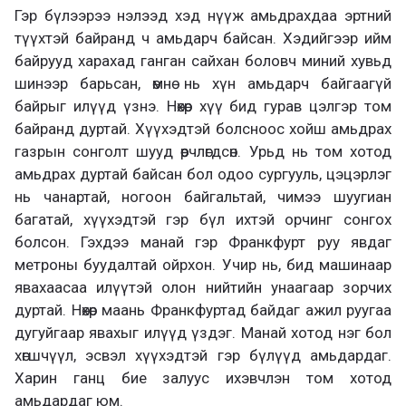
Гэр бүлээрээ нэлээд хэд нүүж амьдрахдаа эртний
түүхтэй байранд ч амьдарч байсан. Хэдийгээр ийм
байрууд харахад ганган сайхан боловч миний хувьд
шинээр барьсан, өмнө нь хүн амьдарч байгаагүй
байрыг илүүд үзнэ. Нөхөр хүү бид гурав цэлгэр том
байранд дуртай. Хүүхэдтэй болсноос хойш амьдрах
газрын сонголт шууд өөрчлөгдсөн. Урьд нь том хотод
амьдрах дуртай байсан бол одоо сургууль, цэцэрлэг
нь чанартай, ногоон байгальтай, чимээ шуугиан
багатай, хүүхэдтэй гэр бүл ихтэй орчинг сонгох
болсон. Гэхдээ манай гэр Франкфурт руу явдаг
метроны буудалтай ойрхон. Учир нь, бид машинаар
явахаасаа илүүтэй олон нийтийн унаагаар зорчих
дуртай. Нөхөр маань Франкфуртад байдаг ажил руугаа
дугуйгаар явахыг илүүд үздэг. Манай хотод нэг бол
хөгшчүүл, эсвэл хүүхэдтэй гэр бүлүүд амьдардаг.
Харин ганц бие залуус ихэвчлэн том хотод
амьдардаг юм.