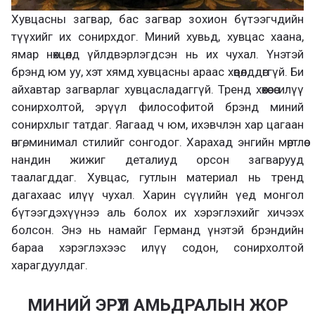
Хувцасны загвар, бас загвар зохион бүтээгчдийн
түүхийг их сонирхдог. Миний хувьд, хувцас хаана,
ямар нөхцөлд үйлдвэрлэгдсэн нь их чухал. Үнэтэй
брэнд юм уу, хэт хямд хувцасны араас хөөцөлддөггүй. Би
айхавтар загварлаг хувцасладаггүй. Тренд хөөхөөсөө илүү
сонирхолтой, эрүүл философитой брэнд миний
сонирхлыг татдаг. Яагаад ч юм, ихэвчлэн хар цагаан
өнгө, минимал стилийг сонгодог. Харахад энгийн мөртлөө
нандин жижиг деталиуд орсон загварууд
таалагддаг. Хувцас, гутлын материал нь тренд
дагахаас илүү чухал. Харин сүүлийн үед монгол
бүтээгдэхүүнээ аль болох их хэрэглэхийг хичээх
болсон. Энэ нь намайг Германд үнэтэй брэндийн
бараа хэрэглэхээс илүү содон, сонирхолтой
харагдуулдаг.
МИНИЙ ЭРҮҮЛ АМЬДРАЛЫН ЖОР