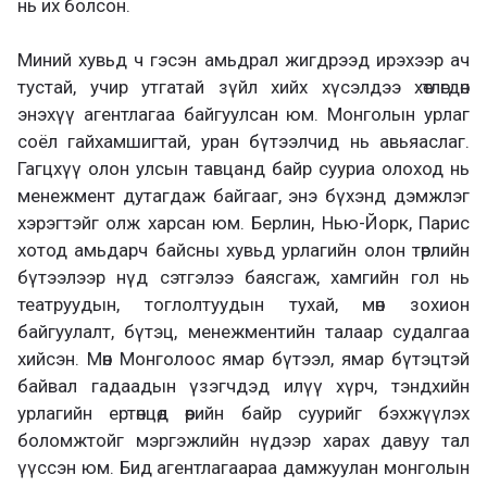
нь их болсон.
Миний хувьд ч гэсэн амьдрал жигдрээд ирэхээр ач
тустай, учир утгатай зүйл хийх хүсэлдээ хөтлөгдөн
энэхүү агентлагаа байгуулсан юм. Монголын урлаг
соёл гайхамшигтай, уран бүтээлчид нь авьяаслаг.
Гагцхүү олон улсын тавцанд байр сууриа олоход нь
менежмент дутагдаж байгааг, энэ бүхэнд дэмжлэг
хэрэгтэйг олж харсан юм. Берлин, Нью-Йорк, Парис
хотод амьдарч байсны хувьд урлагийн олон төрлийн
бүтээлээр нүд сэтгэлээ баясгаж, хамгийн гол нь
театруудын, тоглолтуудын тухай, мөн зохион
байгуулалт, бүтэц, менежментийн талаар судалгаа
хийсэн. Мөн Монголоос ямар бүтээл, ямар бүтэцтэй
байвал гадаадын үзэгчдэд илүү хүрч, тэндхийн
урлагийн ертөнцөд өөрийн байр суурийг бэхжүүлэх
боломжтойг мэргэжлийн нүдээр харах давуу тал
үүссэн юм. Бид агентлагаараа дамжуулан монголын