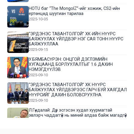
HOTU баг “The MongolZ”-ийг хожиж, CS2-ийн
ертөнцөд шуугиан тарилаа
2025-10-05
“ЭРДЭНЭС ТАВАНТОЛГОЙ” ХК-ИЙН НҮҮРС
БАЯЖУУЛАХ ҮЙЛДВЭР НЭГ САЯ ТОНН НҮҮРС
БАЯЖУУЛЛАА
2025-09-15
У.БЯМБАСҮРЭН: ОНЦГОЙ ДЭГЛЭМИЙН
ХУГАЦААНД БОРЛУУЛАЛТЫГ 1.6 ДАХИН
НЭМЭГДҮҮЛЭВ
2025-09-10
“ЭРДЭНЭС ТАВАНТОЛГОЙ” ХК НҮҮРС
БАЯЖУУЛАХ ҮЙЛДВЭРЭЭС ГАРЧ БУЙ ХАЯГДАЛ
НҮҮРСИЙГ ДАХИН БОЛОВСРУУЛНА
2025-09-10
Л.Гүндалай: Дүр эсгэсэн худал хуурмагтай
эвлэрч чаддаггүй нь миний алдаа байж магадгүй
2025-09-05