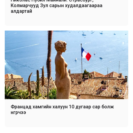
Колмарчууд Зул сарын худалдаагаараа
алдартай
Францад хамгийн халуун 10 дугаар сар болж
өнгөрчээ