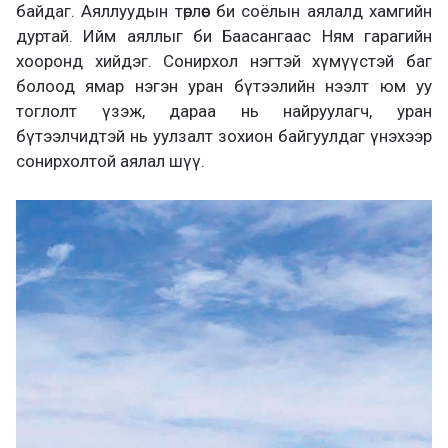
байдаг. Аяллуудын төрлөөс би соёлын аялалд хамгийн
дуртай. Ийм аяллыг би Баасангаас Ням гарагийн
хооронд хийдэг. Сонирхол нэгтэй хүмүүстэй баг
болоод ямар нэгэн уран бүтээлийн нээлт юм уу
тоглолт үзэж, дараа нь найруулагч, уран
бүтээлчидтэй нь уулзалт зохион байгуулдаг үнэхээр
сонирхолтой аялал шүү.