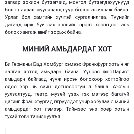
загвар зохион бүтээгчид, монгол бүтээгдэхүүнүүд
болон аялал жуулчлалд гүүр болон ажиллаж байна.
Урлаг бол хамгийн хүчтэй сурталчилгаа. Түүнийг
дагаад ирж буй зах зээлийн эрэлт хэрэгцээг аль
болох хангаж өгөхийг зорьж байна.
МИНИЙ АМЬДАРДАГ ХОТ
Би Германы Бад Хомбург хэмээх Франкфурт хотын яг
залгаа хотод амьдарч байна. Үүнээс өмнө Парист
амьдарч байгаад нүүж ирсэн болохоор хоттойгоо
одоо хэр нь сайн дотносоогүй л байна. Ажлын
уулзалтууд, театр, музей үзэх гэх мэтээр багагүй
цагийг Франкфуртад өнгөрүүлдэг учир хоёулаа л миний
амьдардаг хот гэмээр. Тиймээс энэ хоёр хотын
тухай товч танилцуулъя.