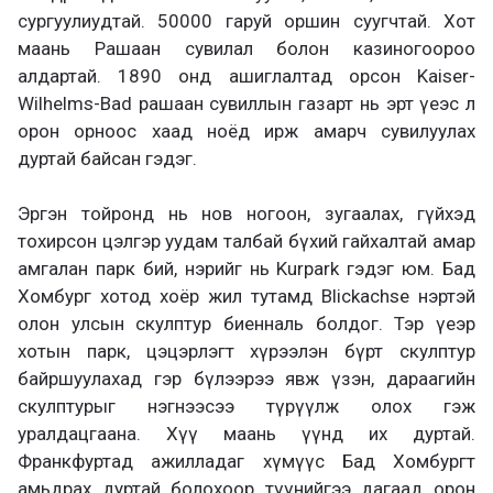
сургуулиудтай. 50000 гаруй оршин суугчтай. Хот
маань Рашаан сувилал болон казиногоороо
алдартай. 1890 онд ашиглалтад орсон Kaiser-
Wilhelms-Bad рашаан сувиллын газарт нь эрт үеэс л
орон орноос хаад ноёд ирж амарч сувилуулах
дуртай байсан гэдэг.
Эргэн тойронд нь нов ногоон, зугаалах, гүйхэд
тохирсон цэлгэр уудам талбай бүхий гайхалтай амар
амгалан парк бий, нэрийг нь Kurpark гэдэг юм. Бад
Хомбург хотод хоёр жил тутамд Blickachse нэртэй
олон улсын скулптур биенналь болдог. Тэр үеэр
хотын парк, цэцэрлэгт хүрээлэн бүрт скулптур
байршуулахад гэр бүлээрээ явж үзэн, дараагийн
скулптурыг нэгнээсээ түрүүлж олох гэж
уралдацгаана. Хүү маань үүнд их дуртай.
Франкфуртад ажилладаг хүмүүс Бад Хомбургт
амьдрах дуртай болохоор түүнийгээ дагаад орон