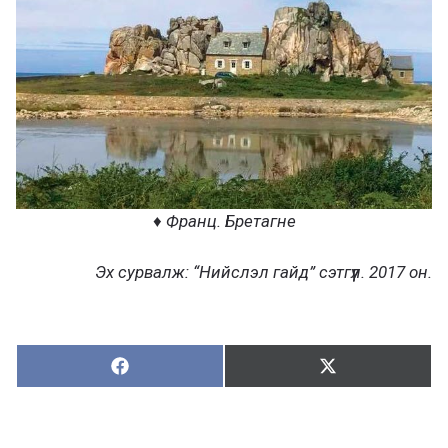
♦ Франц. Бретагне
Эх сурвалж: “Нийслэл гайд” сэтгүүл. 2017 он.
Хуваалцах:
Түгээх:
Х
Т
у
ү
в
г
а
э
а
э