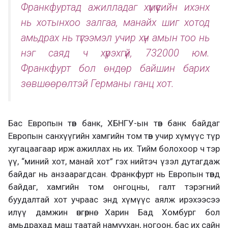
Франкфуртад ажилладаг хүмүүсийн ихэнх
нь хотынхоо залгаа, манайх шиг хотод
амьдрах нь түгээмэл учир хүн амын тоо нь
нэг саяд ч хүрэхгүй, 732000 юм.
Франкфурт бол өндөр байшин барих
зөвшөөрөлтэй Германы ганц хот.
Бас Европын төв банк, ХБНГУ-ын төв банк байдаг
Европын санхүүгийн хамгийн том төв учир хүмүүс түр
хугацаагаар ирж ажиллах нь их. Тийм болохоор ч тэр
үү, “миний хот, манай хот” гэх нийтэч үзэл дутагдаж
байдаг нь анзаарагдсан. Франкфурт нь Европын төвд
байдаг, хамгийн том онгоцны, галт тэрэгний
буудалтай хот учраас энд хүмүүс аялж ирэхээсээ
илүү дамжин өнгөрнө. Харин Бад Хомбург бол
амьдрахад маш таатай намуухан, ногоон, бас их сайн