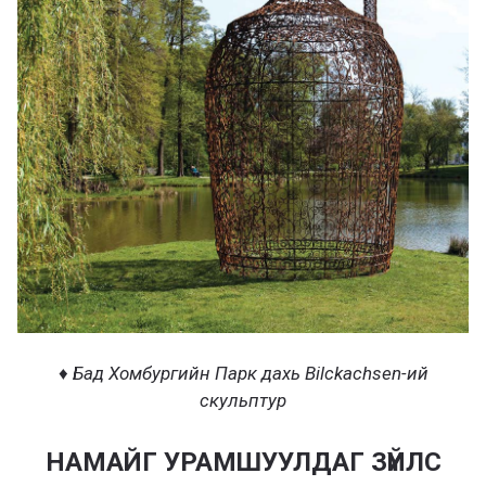
♦ Бад Хомбургийн Парк дахь Bilckachsen-ий
скульптур
НАМАЙГ УРАМШУУЛДАГ ЗҮЙЛС