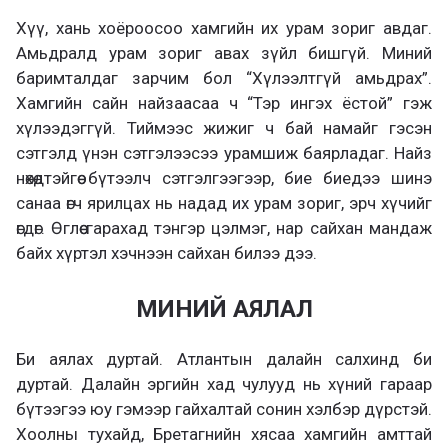
Хүү, хань хоёроосоо хамгийн их урам зориг авдаг.
Амьдралд урам зориг авах зүйл бишгүй. Миний
баримталдаг зарчим бол “Хүлээлтгүй амьдрах”.
Хамгийн сайн найзаасаа ч “Тэр ингэх ёстой” гэж
хүлээдэггүй. Тиймээс жижиг ч бай намайг гэсэн
сэтгэлд үнэн сэтгэлээсээ урамшиж баярладаг. Найз
нөхөдтэйгөө бүтээлч сэтгэлгээгээр, бие биедээ шинэ
санаа өгч ярилцах нь надад их урам зориг, эрч хүчийг
өгдөг. Өглөө гарахад тэнгэр цэлмэг, нар сайхан мандаж
байх хүртэл хэчнээн сайхан билээ дээ.
МИНИЙ АЯЛАЛ
Би аялах дуртай. Атлантын далайн салхинд би
дуртай. Далайн эргийн хад чулууд нь хүний гараар
бүтээгээ юу гэмээр гайхалтай сонин хэлбэр дүрстэй.
Хоолны тухайд, Бретагнийн хясаа хамгийн амттай