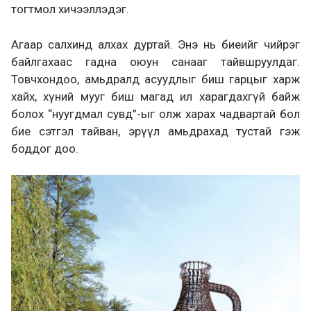
тогтмол хичээллэдэг.
Агаар салхинд алхах дуртай. Энэ нь биеийг чийрэг
байлгахаас гадна оюун санааг тайвшруулдаг.
Товчхондоо, амьдралд асуудлыг биш гарцыг харж
хайх, хүний мууг биш магад ил харагдахгүй байж
болох “нуугдмал сувд”-ыг олж харах чадвартай бол
бие сэтгэл тайван, эрүүл амьдрахад тустай гэж
боддог доо.