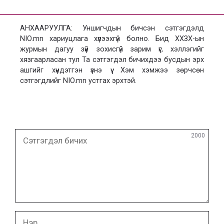
АНХААРУУЛГА: Уншигчдын бичсэн сэтгэгдэлд
NIO.mn хариуцлага хүлээхгүй болно. Бид ХХЗХ-ын
журмын дагуу зүй зохисгүй зарим үг, хэллэгийг
хязгаарласан тул Та сэтгэгдэл бичихдээ бусдын эрх
ашгийг хүндэтгэн үзнэ үү. Хэм хэмжээ зөрчсөн
сэтгэгдлийг NIO.mn устгах эрхтэй.
Сэтгэгдэл
2000
бичих
Нэр