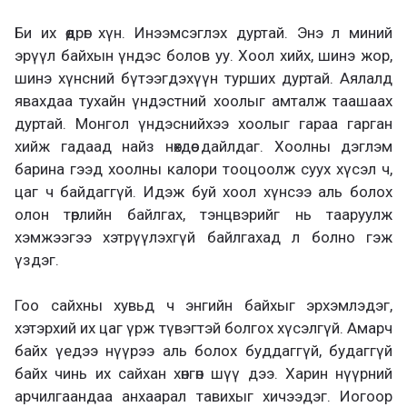
Би их өөдрөг хүн. Инээмсэглэх дуртай. Энэ л миний
эрүүл байхын үндэс болов уу. Хоол хийх, шинэ жор,
шинэ хүнсний бүтээгдэхүүн турших дуртай. Аялалд
явахдаа тухайн үндэстний хоолыг амталж таашаах
дуртай. Монгол үндэснийхээ хоолыг гараа гарган
хийж гадаад найз нөхдөө дайлдаг. Хоолны дэглэм
барина гээд хоолны калори тооцоолж суух хүсэл ч,
цаг ч байдаггүй. Идэж буй хоол хүнсээ аль болох
олон төрлийн байлгах, тэнцвэрийг нь тааруулж
хэмжээгээ хэтрүүлэхгүй байлгахад л болно гэж
үздэг.
Гоо сайхны хувьд ч энгийн байхыг эрхэмлэдэг,
хэтэрхий их цаг үрж түвэгтэй болгох хүсэлгүй. Амарч
байх үедээ нүүрээ аль болох буддаггүй, будаггүй
байх чинь их сайхан хөнгөн шүү дээ. Харин нүүрний
арчилгаандаа анхаарал тавихыг хичээдэг. Иогоор