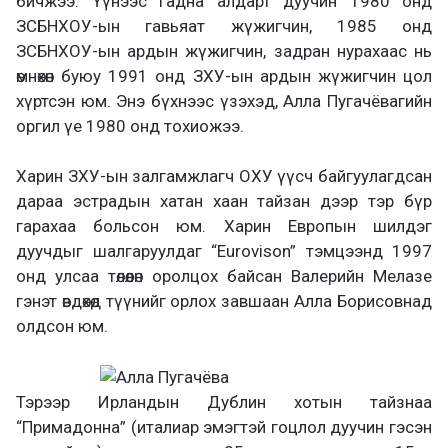
бичжээ. Үүнээс гадна алдарт дуучин 1980 онд
ЗСБНХОУ-ын гавьяат жүжигчин, 1985 онд
ЗСБНХОУ-ын ардын жүжигчин, задран нурахаас нь
өмнөхөн буюу 1991 онд ЗХУ-ын ардын жүжигчин цол
хүртсэн юм. Энэ бүхнээс үзэхэд, Алла Пугачёвагийн
оргил үе 1980 онд тохиожээ.
Харин ЗХУ-ын залгамжлагч ОХУ үүсч байгуулагдсан
дараа эстрадын хатан хаан тайзан дээр тэр бүр
гарахаа больсон юм. Харин Европын шилдэг
дуучдыг шалгаруулдаг “Eurovison” тэмцээнд 1997
онд улсаа төлөөлөн оролцох байсан Валерийн Мелазе
гэнэт өвдөхөд түүнийг орлох завшаан Алла Борисовнад
олдсон юм.
Тэрээр Ирландын Дублин хотын тайзнаа
“Примадонна” (италиар эмэгтэй гоцлол дуучин гэсэн