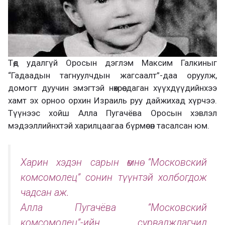
Төд удалгүй Оросын дэглэм Максим Галкиныг
“Гадаадын тагнуулчдын жагсаалт”-даа оруулж,
домогт дуучин эмэгтэй нөхрөө даган хүүхдүүдийнхээ
хамт эх орноо орхин Израиль руу дайжихад хүрчээ.
Түүнээс хойш Алла Пугачёва Оросын хэвлэл
мэдээллийнхтэй харилцаагаа бүрмөсөн тасалсан юм.
Харин хэдэн сарын өмнө ”Московский
комсомолец” сонин түүнтэй холбогдож
чадсан аж.
Алла Пугачёва ”Московский
комсомолец”-ийн сурвалжлагчид