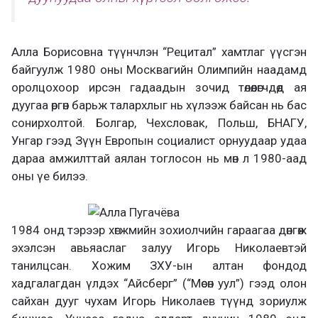
Алла Борисовна түүнчлэн “Рецитал” хамтлаг үүсгэн
байгуулж 1980 оны Москвагийн Олимпийн наадамд
оролцохоор ирсэн гадаадын зочид төлөөлөгчдөд ая
дуугаа өргөн барьж талархлыг нь хүлээж байсан нь бас
сонирхолтой. Болгар, Чехсловак, Польш, БНАГУ,
Унгар гээд Зүүн Европын социалист орнуудаар удаа
дараа амжилттай аялан тоглосон нь мөн л 1980-аад
оны үе билээ.
1984 онд тэрээр хөгжмийн зохиолчийн гараагаа дөнгөж
эхэлсэн авьяаслаг залуу Игорь Николаевтэй
танилцсан. Хожим ЗХУ-ын алтан фондод
хадгалагдан үлдэх “Айсберг” (“Мөсөн уул”) гээд олон
сайхан дууг чухам Игорь Николаев түүнд зориулж