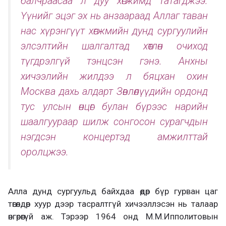
балчраасаа л дуу хөгжимд татагджээ.
Үүнийг эцэг эх нь анзаараад Аллаг таван
нас хүрэнгүүт хөгжмийн дунд сургуулийн
элсэлтийн шалгалтад хөтлөн очиход
түгдрэлгүй тэнцсэн гэнэ. Анхны
хичээлийн жилдээ л бяцхан охин
Москва дахь алдарт Зөвлөлүүдийн ордонд
тус улсын өнцөг булан бүрээс нарийн
шаалгуураар шилж сонгосон сурагчдын
нэгдсэн концертэд амжилттай
оролцжээ.
Алла дунд сургуульд байхдаа өдөр бүр гурван цаг
төгөлдөр хуур дээр тасралтгүй хичээллэсэн нь талаар
өнгөрөөгүй аж. Тэрээр 1964 онд М.М.Ипполитовын