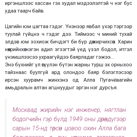
иргэншлээс хассан гэх худал мэдээлэлтэй ч нэг бус
удаа таарч байв.
Цагийн юм цагтаа гэдэг. Үнэнээр явбал үхэр тэргээр
туулай гүйцнэ ч гэдэг дээ. Тиймээс ч миний тухай
элдэв юм зохиож бичдэгт би бүр дөжирчихсөөн. Харин
нөхрийнхөө нэгэн адил эгзэгтэй үед үзэл бодол, итгэл
үнэмшлээсээ ухраагүйдээ баярладаг гэжээ…
Энэ бүхнийг үл өгүүлэн бүтэн жарны турш эх орныхоо
тайзнаас буулгүй ард олондоо баяр бэлэглэсээр
ирсэн хуурамч жинхэнэ од Алла Пугачёвагийн
амьдралын алтан агшнуудыг эргэн нэг дурсъя.
Москвад жирийн нэг инженер, нягтлан
бодогчийн гэр бүлд 1949 оны дөрөвдүгээр
сарын 15-нд төрсөн цовоо охин Алла бага