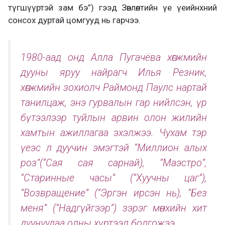
түгшүүртэй зам бэ”) гээд Зөвлөлтийн үе үеийнхний
сонсох дуртай цомгууд нь гарчээ.
1980-аад онд Алла Пугачёва хөгжмийн
дууны яруу найрагч Илья Резник,
хөгжмийн зохиолч Раймонд Паулс нартай
танилцаж, энэ гурвалын гар нийлсэн, үр
бүтээлээр туйлын арвин олон жилийн
хамтын ажиллагаа эхэлжээ. Чухам тэр
үеэс л дуучин эмэгтэй “Миллион алых
роз”(“Сая сая сарнай), “Маэстро”,
“Старинные часы” (“Хуучны цаг”),
“Возвращение” (“Эргэн ирсэн нь), “Без
меня” (“Надгүйгээр”) зэрэг мөнхийн хит
дуунуудаа олны хүртээл болгожээ.