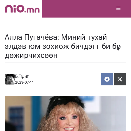
Skip
MEN
to
content
Алла Пугачёва: Миний тухай
элдэв юм зохиож бичдэгт би бүр
дөжирчихсөөн
Б.Түшиг
Хуваалца
Түг
Х
Т
2023-07-11
у
ү
в
г
а
э
а
э
л
х
ц
а
х