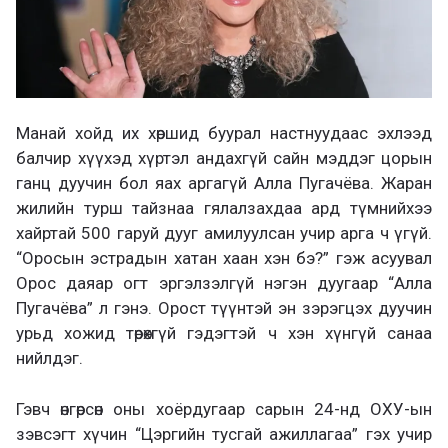
Манай хойд их хөршид буурал настнуудаас эхлээд
балчир хүүхэд хүртэл андахгүй сайн мэддэг цорын
ганц дуучин бол яах аргагүй Алла Пугачёва. Жаран
жилийн турш тайзнаа гялалзахдаа ард түмнийхээ
хайртай 500 гаруй дууг амилуулсан учир арга ч үгүй.
“Оросын эстрадын хатан хаан хэн бэ?” гэж асуувал
Орос даяар огт эргэлзэлгүй нэгэн дуугаар “Алла
Пугачёва” л гэнэ. Орост түүнтэй эн зэрэгцэх дуучин
урьд хожид төрөхгүй гэдэгтэй ч хэн хүнгүй санаа
нийлдэг.
Гэвч өнгөрсөн оны хоёрдугаар сарын 24-нд ОХУ-ын
зэвсэгт хүчин “Цэргийн тусгай ажиллагаа” гэх учир