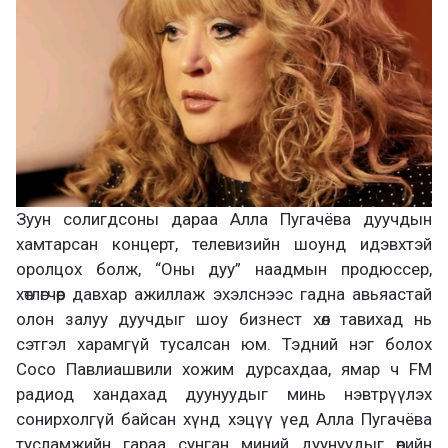
Зуун солигдсоны дараа Алла Пугачёва дуучдын
хамтарсан концерт, телевизийн шоунд идэвхтэй
оролцох болж, “Оны дуу” наадмын продюссер,
хөтлөгчөөр давхар ажиллаж эхэлснээс гадна авьяастай
олон залуу дуучдыг шоу бизнест хөл тавихад нь
сэтгэл харамгүй тусалсан юм. Тэдний нэг болох
Сосо Павлиашвили хожим дурсахдаа, ямар ч FM
радиод хандахад дуунуудыг минь нэвтрүүлэх
сонирхолгүй байсан хүнд хэцүү үед Алла Пугачёва
тусламжийн гараа сунган миний дуунуудыг өөрийн