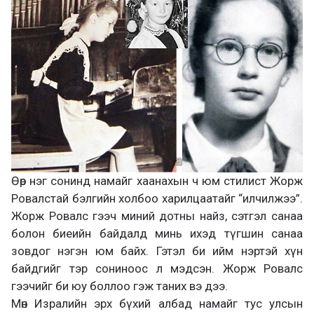
Өөр нэг сонинд намайг хаанахын ч юм стилист Жорж
Ровалстай бэлгийн холбоо харилцаатайг “илчилжээ”.
Жорж Ровалс гээч миний дотны найз, сэтгэл санаа
болон биеийн байдалд минь ихэд түгшин санаа
зовдог нэгэн юм байх. Гэтэл би ийм нэртэй хүн
байдгийг тэр сониноос л мэдсэн. Жорж Ровалс
гээчийг би юу боллоо гэж таних вэ дээ.
Мөн Изралийн эрх бүхий албад намайг тус улсын