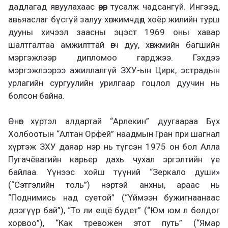
дадлагад явуулахаас өөрөөр тусалж чадсангүй. Ингээд,
авьяаслаг бүсгүй залуу хөгжимчдөд хоёр жилийн турш
дууны хичээл заасны эцэст 1969 оны хавар
шалтгалтаа амжилттай өгч дуу, хөгжмийн багшийн
мэргэжлээр дипломоо гарджээ. Гэхдээ
мэргэжлээрээ ажиллалгүй ЗХУ-ын Цирк, эстрадын
урлагийн сургуулийн урилгаар гоцлол дуучин нь
болсон байна.
Өнөөг хүртэл алдартай “Арлекин” дуугаараа Бүх
Холбоотын “Алтан Орфей” наадмын Гран при шагнал
хүртэж ЗХУ даяар нэр нь түгсэн 1975 он бол Алла
Пугачёвагийн карьер дахь чухал эргэлтийн үе
байлаа. Үүнээс хойш түүний “Зеркало души»
(“Сэтгэлийн толь”) нэртэй анхны, араас нь
“Поднимись над суетой” (“Үймээн бужигнаанаас
дээгүүр бай”), “То ли ещё будет” (“Юм юм л болдог
хорвоо”), “Как тревожен этот путь” (“Ямар