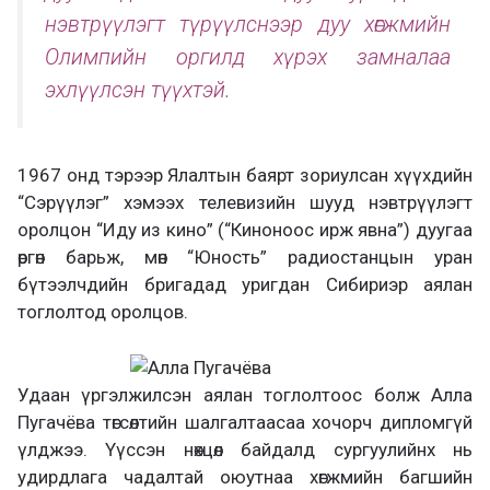
нэвтрүүлэгт түрүүлснээр дуу хөгжмийн
Олимпийн оргилд хүрэх замналаа
эхлүүлсэн түүхтэй.
1967 онд тэрээр Ялалтын баярт зориулсан хүүхдийн
“Сэрүүлэг” хэмээх телевизийн шууд нэвтрүүлэгт
оролцон “Иду из кино” (“Киноноос ирж явна”) дуугаа
өргөн барьж, мөн “Юность” радиостанцын уран
бүтээлчдийн бригадад уригдан Сибириэр аялан
тоглолтод оролцов.
Удаан үргэлжилсэн аялан тоглолтоос болж Алла
Пугачёва төгсөлтийн шалгалтаасаа хочорч дипломгүй
үлджээ. Үүссэн нөхцөл байдалд сургуулийнх нь
удирдлага чадалтай оюутнаа хөгжмийн багшийн