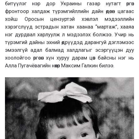
битүүлэг нэр дор Украины газар нутагт өргөн
фронтоор халдаж түрэмгийллийн дайн өдөөсөн цагаас
хойш Оросын цензуртэй хэвлэл мэдээллийн
хэрэгслүүд эстрадын хатан хаанаа “мартаж”, хааяа
нэг дурдвал харлуулж л мэдээлэх болжээ. Учир нь
түрэмгий дайны эхний өдрүүдэд дарангуй дэглэмээс
эмээлгүй адал балмад халдлагыг эсэргүүцэн дуу
хоолойгоо өргөсөн хүн хуруу дарам цөөн байсны нэг нь
Алла Пугачёвагийн нөхөр Максим Галкин билээ.