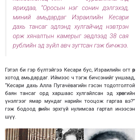
ярихдаа, “Оросын нэг сонин дэлгэхэд,
миний амьдардаг Израилийн Кесари
дахь тансаг эдлэнд хулгайчид нэвтрэн
орж хяналтын камерыг эвдлээд 38 сая
рублийн эд зүйл авч зугтсан гэж бичжээ.
Гэтэл би гэр бүлтэйгээ Кесари бус, Израилийн огт өөр
хотод амьдардаг. Иймээс ч тэгж бичсэнийг уншаад,
“Кесари дахь Алла Пугачёвагийн гэсэн тодотголтой
баян тансаг орд харшаас хулгайлсан эд хөрөнгийн
үнэлгээг ямар мундаг нарийн тооцож гаргаа вэ?”
гэж бодоод өөрийн эрхгүй нулимсаа гартал инээсэн
шүү.