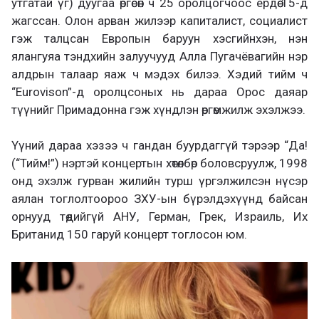
утгатай үг) дуугаа өргөсөн ч 25 оролцогчоос ердөө 15-д
жагссан. Олон арван жилээр капиталист, социалист
гэж талцсан Европын баруун хэсгийнхэн, нэн
ялангуяа тэндхийн залуучууд Алла Пугачёвагийн нэр
алдрын талаар яаж ч мэдэх билээ. Хэдий тийм ч
“Eurovison”-д оролцсоных нь дараа Орос даяар
түүнийг Примадонна гэж хүндлэн өргөмжилж эхэлжээ.
Үүний дараа хэзээ ч гандан буурдаггүй тэрээр “Да!
(“Тийм!”) нэртэй концертын хөтөлбөр боловсруулж, 1998
онд эхэлж гурван жилийн турш үргэлжилсэн нүсэр
аялан тоглолтоороо ЗХУ-ын бүрэлдэхүүнд байсан
орнууд төдийгүй АНУ, Герман, Грек, Израиль, Их
Британид 150 гаруй концерт тоглосон юм.