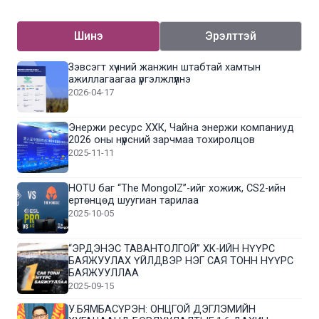
Шинэ
Эрэлттэй
Зэвсэгт хүчний жанжин штабтай хамтын
ажиллагаагаа үргэлжлүүлнэ
2026-04-17
Энержи ресурс ХХК, Чайна энержи компаниуд
2026 оны нүүрсний зарчмаа тохиролцов
2025-11-11
HOTU баг “The MongolZ”-ийг хожиж, CS2-ийн
ертөнцөд шуугиан тарилаа
2025-10-05
“ЭРДЭНЭС ТАВАНТОЛГОЙ” ХК-ИЙН НҮҮРС
БАЯЖУУЛАХ ҮЙЛДВЭР НЭГ САЯ ТОНН НҮҮРС
БАЯЖУУЛЛАА
2025-09-15
У.БЯМБАСҮРЭН: ОНЦГОЙ ДЭГЛЭМИЙН