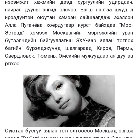
нэрэмжит хөгжмийн дээд сургуулийн удирдаач,
найрал дууны ангид элсчээ. Багш нартаа шууд л
ирээдүйтэй оюутан хэмээн сайшаагдаж эхэлсэн
Алла Пугачёва хоёрдугаар курст байхдаа “Мос-
Эстрад” хэмээх Москвагийн мэргэжлийн уран
бүтээлчдийн байгууллагын ЗХУ-аар аялан тоглох
багийн бүрэлдэхүүнд шалгараад Киров, Пермь,
Свердловск, Тюмень, Омскийн мужуудаар ая дуугаа
өргөжээ.
Оуютан бүсгүй аялан тоглолтоосоо Москвад эргэж