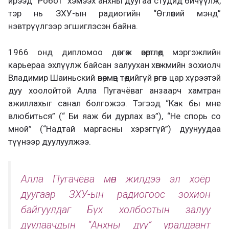
ирээд “Робот” хэмээх анхны дуугаа студид бичүүлж,
тэр нь ЗХУ-ын радиогийн “Өглөөний мэнд”
нэвтрүүлгээр эгшиглэсэн байна.
1966 онд дипломоо дөнгөж өвөртлөөд мэргэжлийн
карьераа эхлүүлж байсан залуухан хөгжмийн зохиолч
Владимир Шаиньский өвөрмөц төдийгүй өргөн цар хүрээтэй
дуу хоолойтой Алла Пугачёваг анзаарч хамтран
ажиллахыг санал болгожээ. Тэгээд “Как бы мне
влюбиться” (“ Би яаж би дурлах вэ”), “Не спорь со
мной” (“Надтай маргасны хэрэггүй”) дуунуудаа
түүнээр дуулуулжээ.
Алла Пугачёва мөн жилдээ эл хоёр
дуугаар ЗХУ-ын радиогоос зохион
байгуулдаг Бүх холбоотын залуу
дуулаачдын “Анхны дуу” уралдаант