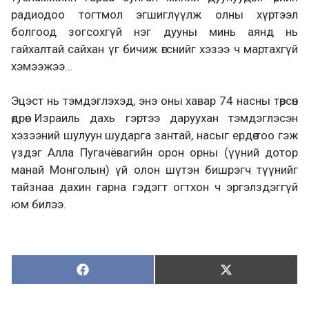
радиодоо тогтмол эгшиглүүлж олны хүртээл
болгоод зогсохгүй нэг дууны минь аянд нь
гайхалтай сайхан үг бичиж өгснийг хэзээ ч мартахгүй
хэмээжээ…
Эцэст нь тэмдэглэхэд, энэ оны хавар 74 насны төрсөн
өдрөө Израиль дахь гэртээ даруухан тэмдэглэсэн
хэзээний шулуун шударга зантай, насыг ердөө тоо гэж
үздэг Алла Пугачёвагийн орон орны (үүний дотор
манай Монголын) үй олон шүтэн бишрэгч түүнийг
тайзнаа дахин гарна гэдэгт огтхон ч эргэлздэггүй
юм билээ.
Хуваалцах:
Түгээх:
Х
Т
у
ү
в
г