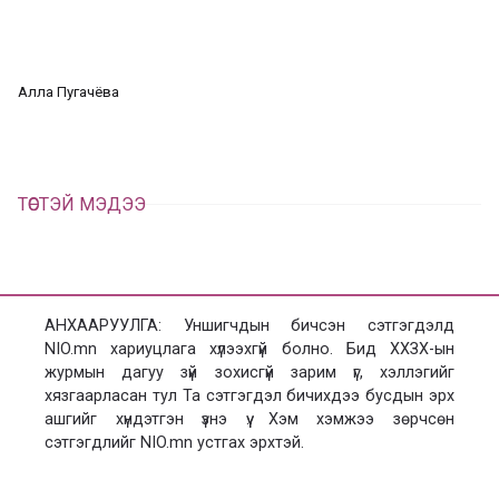
а
э
а
э
л
х
ц
а
Алла Пугачёва
х
ТӨСТЭЙ МЭДЭЭ
АНХААРУУЛГА: Уншигчдын бичсэн сэтгэгдэлд
NIO.mn хариуцлага хүлээхгүй болно. Бид ХХЗХ-ын
журмын дагуу зүй зохисгүй зарим үг, хэллэгийг
хязгаарласан тул Та сэтгэгдэл бичихдээ бусдын эрх
ашгийг хүндэтгэн үзнэ үү. Хэм хэмжээ зөрчсөн
сэтгэгдлийг NIO.mn устгах эрхтэй.