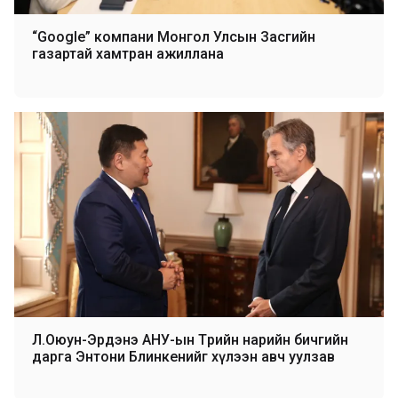
“Google” компани Монгол Улсын Засгийн
газартай хамтран ажиллана
Л.Оюун-Эрдэнэ АНУ-ын Төрийн нарийн бичгийн
дарга Энтони Блинкенийг хүлээн авч уулзав