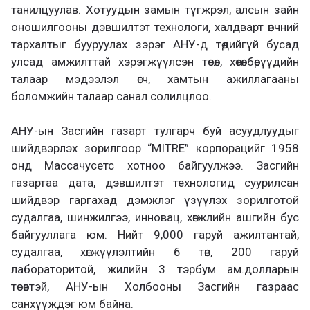
танилцуулав. Хотуудын замын түгжрэл, алсын зайн
оношилгооны дэвшилтэт технологи, халдварт өвчний
тархалтыг бууруулах зэрэг АНУ-д төдийгүй бусад
улсад амжилттай хэрэгжүүлсэн төсөл, хөтөлбөрүүдийн
талаар мэдээлэл өгч, хамтын ажиллагааны
боломжийн талаар санал солилцлоо.
АНУ-ын Засгийн газарт тулгарч буй асуудлуудыг
шийдвэрлэх зорилгоор “MITRE” корпорацийг 1958
онд Массачусетс хотноо байгуулжээ. Засгийн
газартаа дата, дэвшилтэт технологид суурилсан
шийдвэр гаргахад дэмжлэг үзүүлэх зорилготой
судалгаа, шинжилгээ, инновац, хөгжлийн ашгийн бус
байгууллага юм. Нийт 9,000 гаруй ажилтантай,
судалгаа, хөгжүүлэлтийн 6 төв, 200 гаруй
лабораторитой, жилийн 3 тэрбум ам.долларын
төсөвтэй, АНУ-ын Холбооны Засгийн газраас
санхүүждэг юм байна.