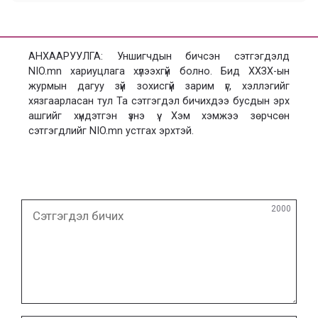
АНХААРУУЛГА: Уншигчдын бичсэн сэтгэгдэлд
NIO.mn хариуцлага хүлээхгүй болно. Бид ХХЗХ-ын
журмын дагуу зүй зохисгүй зарим үг, хэллэгийг
хязгаарласан тул Та сэтгэгдэл бичихдээ бусдын эрх
ашгийг хүндэтгэн үзнэ үү. Хэм хэмжээ зөрчсөн
сэтгэгдлийг NIO.mn устгах эрхтэй.
Сэтгэгдэл
2000
бичих