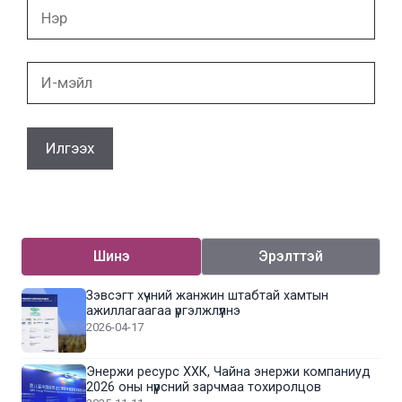
Нэр
И-
мэйл
Шинэ
Эрэлттэй
Зэвсэгт хүчний жанжин штабтай хамтын
ажиллагаагаа үргэлжлүүлнэ
2026-04-17
Энержи ресурс ХХК, Чайна энержи компаниуд
2026 оны нүүрсний зарчмаа тохиролцов