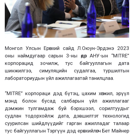
Монгол Улсын Ерөнхий сайд Л.Оюун-Эрдэнэ 2023
оны наймдугаар сарын 3-ны өдөр АНУ-ын “MITRE”
корпорацид зочилж, тус байгууллагын дата
шинжилгээ, симуляцийн судалгаа, туршилтын
лабораториудын үйл ажиллагаатай танилцлаа.
“MITRE” корпораци дэд бүтэц, цахим хөгжил, эрүүл
мэнд болон бусад салбарын үйл ажиллагааг
дэмжин тулгамдаж буй бэрхшээл, сорилтуудыг
судлан тодорхойлж дата, дэвшилтэт технологид
суурилсан шийдлүүдийг гарган ажилладаг талаар
тус байгууллагын Тэргүүн дэд ерөнхийлөгч Бет Майнер