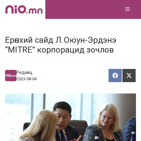
Skip
MEN
to
content
Ерөнхий сайд Л.Оюун-Эрдэнэ
“MITRE” корпорацид зочлов
Редакц
Хуваалца
Түг
Х
Т
2023-08-04
у
ү
в
г
а
э
а
э
л
х
ц
а
х