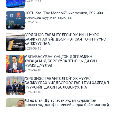
2025-11-11
HOTU баг “The MongolZ”-ийг хожиж, CS2-ийн
ертөнцөд шуугиан тарилаа
2025-10-05
“ЭРДЭНЭС ТАВАНТОЛГОЙ” ХК-ИЙН НҮҮРС
БАЯЖУУЛАХ ҮЙЛДВЭР НЭГ САЯ ТОНН НҮҮРС
БАЯЖУУЛЛАА
2025-09-15
У.БЯМБАСҮРЭН: ОНЦГОЙ ДЭГЛЭМИЙН
ХУГАЦААНД БОРЛУУЛАЛТЫГ 1.6 ДАХИН
НЭМЭГДҮҮЛЭВ
2025-09-10
“ЭРДЭНЭС ТАВАНТОЛГОЙ” ХК НҮҮРС
БАЯЖУУЛАХ ҮЙЛДВЭРЭЭС ГАРЧ БУЙ ХАЯГДАЛ
НҮҮРСИЙГ ДАХИН БОЛОВСРУУЛНА
2025-09-10
Л.Гүндалай: Дүр эсгэсэн худал хуурмагтай
эвлэрч чаддаггүй нь миний алдаа байж магадгүй
2025-09-05