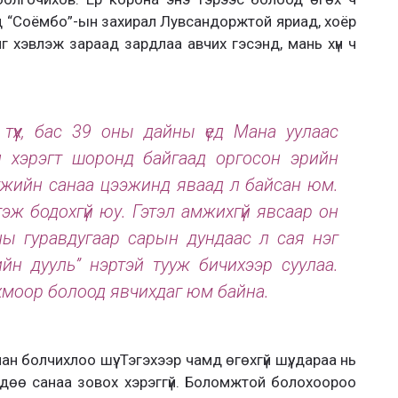
д “Соёмбо”-ын захирал Лувсандоржтой яриад, хоёр
ийг хэвлэж зараад зардлаа авчих гэсэнд, мань хүн ч
түүх, бас 39 оны дайны үед Мана уулаас
н хэрэгт шоронд байгаад оргосон эрийн
уужийн санаа цээжинд яваад л байсан юм.
гэж бодохгүй юу. Гэтэл амжихгүй явсаар он
ны гуравдугаар сарын дундаас л сая нэг
йн дууль” нэртэй тууж бичихээр суулаа.
хмоор болоод явчихдаг юм байна.
н болчихлоо шүү. Тэгэхээр чамд өгөхгүй шүү, дараа нь
рдөө санаа зовох хэрэггүй. Боломжтой болохоороо