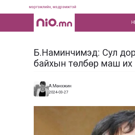
Skip
мэргэжлийн, мэдрэмжтэй
to
content
НҮ
Б.Наминчимэд: Сул доро
байхын төлбөр маш их
А.Мөнхжин
2024-03-27