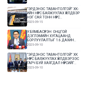
“ЭРДЭНЭС ТАВАНТОЛГОЙ” ХК-
ИЙН НҮҮРС БАЯЖУУЛАХ ҮЙЛДВЭР
НЭГ САЯ ТОНН НҮҮРС
БАЯЖУУЛЛАА
2025-09-15
У.БЯМБАСҮРЭН: ОНЦГОЙ
ДЭГЛЭМИЙН ХУГАЦААНД
БОРЛУУЛАЛТЫГ 1.6 ДАХИН
НЭМЭГДҮҮЛЭВ
2025-09-10
“ЭРДЭНЭС ТАВАНТОЛГОЙ” ХК
НҮҮРС БАЯЖУУЛАХ ҮЙЛДВЭРЭЭС
ГАРЧ БУЙ ХАЯГДАЛ НҮҮРСИЙГ
ДАХИН БОЛОВСРУУЛНА
2025-09-10
Л.Гүндалай: Дүр эсгэсэн худал
хуурмагтай эвлэрч чаддаггүй
нь миний алдаа байж магадгүй
2025-09-05
ЦОГТЦЭЦИЙ СУМЫН ЦАГААН-
ОВОО, СИЙРСТ БАГИЙН
ИРГЭДИЙН ТӨЛӨӨЛӨЛ НҮҮРС