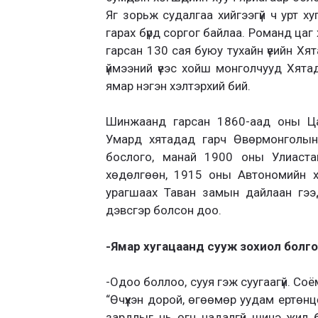
Яг зорьж судалгаа хийгээгүй ч урт х
гарах бүрд соргог байлаа. Романд ца
гарсан 130 сая буюу тухайн үеийн Хя
үймээний үеэс хойш монголчууд Хятад
ямар нэгэн хэлтэрхий бий.
Шинжаанд гарсан 1860-аад оны Ца
Умард хятадад гарч Өвөрмонголын
бослого, манай 1900 оны Улиаста
хөдөлгөөн, 1915 оны Автономийн х
урагшаах Таван замын дайлаан гээд
дэвсгэр болсон доо.
-Ямар хугацаанд сууж зохиол болг
-Одоо боллоо, сууя гэж суугаагүй. Со
“Өчүүхэн дорой, өгөөмөр уудам ертөн
зардлыг нь өгч чадалгүй шинэ жил 