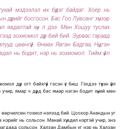
ухай мэдээлэл их бүдэг байдаг. Хоёр нь
ын дүрийг босгосон. Бас Гоо Лувсанг хүчээр
ал явдалтай хүн л дээ. Мөн Хошуу туслах
ээд зохиомол дүр бий бий. Зурвас гараад
млууд цөөнгүй. Өнөөх Явган Бадгаа, Нүцгэн
вдал нь бодит, нэр нь зохиомол. Тийм үйл
иомол дүр огт байхгүй гэсэн үг биш. Гэхдээ түүхэн үйл
учир, ямар ч дүрд бас ямар нэгэн бодит хүний мөн
ь өөрчилсөн тохиол нэлээд бий. Цоохор Анандын уг
нэрийг нь сольсон. Манай хүү адил нэртэй учир, энэ
 санагдаад сольсон. Халзан Дамбын уг нэр нь Халзан