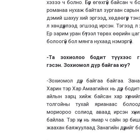
хэзээ ч болно. Бүр өгөхгүй байсан ч б
романаа нухаж байтал зургаан сарын эх
дэмий шахуу хий эргээд, хөдөөгүүр тэн
л хөндүүрлээд эгшээд ирсэн. Тэгээд 
Ер зарим уран бүтээл төрөх өөрийн цаг
болоогүй бол мянга нухаад нэмэргүй.
-Та зохиолоо бодит түүхээс г
гэсэн. Зохиомол дүр байгаа юу?
-Зохиомол дүр байгаа байгаа. Зана
Харин тэр Хар Амаагийнх нь дүр боди
айлын зарц хийж байсан хар хүүхни
толгойны тухай ярианаас боло
мориороо солиод аваад ирсэн хүни
байлаа. Тэр хүн нь ямар ч сайн эр биш
жаахан баяжуулаад Занагийн дүрийг б