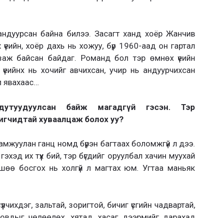
андуурсан байна билээ. Засагт ханд хоёр Жанчив
үеийн, хоёр дахь нь хожуу, бүр 1960-аад он гартал
заж байсан байдаг. Романд бол тэр өмнөх үеийн
үеийнх нь хочийг авчихсан, учир нь андуурчихсан
л явахаас…
 дутуудуулсан байж магадгүй гэсэн. Тэр
игчидтай хуваалцаж болох уу?
дамжуулан ганц номд бүрэн багтаах боломжгүй л дээ.
хэд их түүх бий, тэр бүгдийг оруулбал хачин муухай
өө босгох нь холгүй л магтах юм. Угтаа маньяк
үүлчихдэг, зальтай, зоригтой, бичиг үсгийн чадвартай,
 Ховдыг чөлөөлөх, хятад, хасаг дээрмийг дарахад