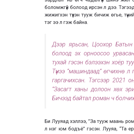
боломжгүй болоод ирсэн л дээ. Тэгээ
жижигхэн түүхэн тууж бичиж өгье, түүн
тэг ээ л гэж байна.
Дээр ярьсан, Цоохор Батын 
болоод эх орноосоо урваса
тухай гэсэн бэлээхэн хоёр т
Түүнээ “машиндаад” өгчихнө л 
гаргачихсан. Тэгсээр 2021 о
“Засагт ханы долоон хөх эри
Бичээд байтал роман ч болчи
Би Лууяад хэллээ, ”За тууж маань рома
л нэг юм бодъё” гэсэн. Лууяа, “Та е