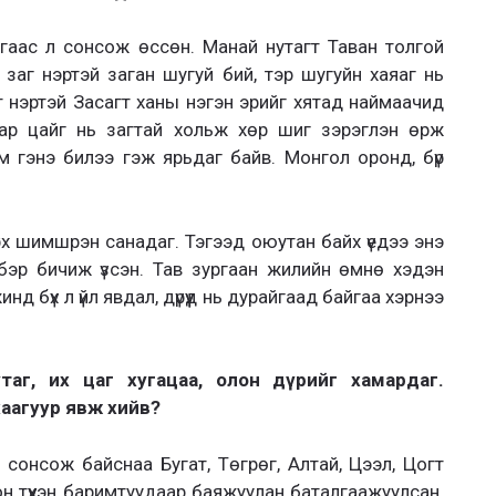
багаас л сонсож өссөн. Манай нутагт Таван толгой
ар заг нэртэй заган шугуй бий, тэр шугуйн хаяаг нь
 нэртэй Засагт ханы нэгэн эрийг хятад наймаачид
ар цайг нь загтай хольж хөр шиг зэрэглэн өрж
 гэнэ билээ гэж ярьдаг байв. Монгол оронд, бүр
 зүрх шимшрэн санадаг. Тэгээд оюутан байх үедээ энэ
үүлбэр бичиж үзсэн. Тав зургаан жилийн өмнө хэдэн
д бүх л үйл явдал, дүрүүд нь дурайгаад байгаа хэрнээ
утаг, их цаг хугацаа, олон дүрийг хамардаг.
хаагуур явж хийв?
 сонсож байснаа Бугат, Төгрөг, Алтай, Цээл, Цогт
 түүхэн баримтуудаар баяжуулан баталгаажуулсан.