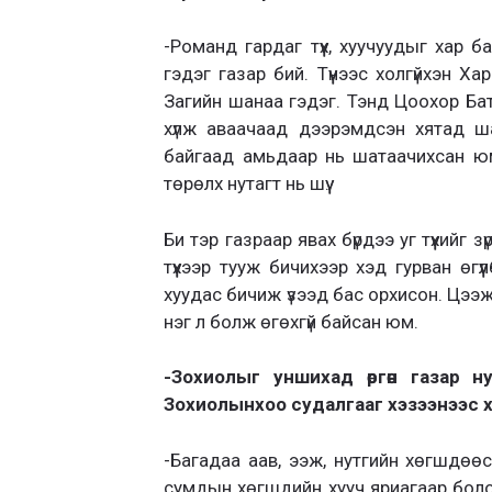
-Романд гардаг түүх, хуучуудыг хар 
гэдэг газар бий. Түүнээс холгүйхэн Х
Загийн шанаа гэдэг. Тэнд Цоохор Бат
хүлж аваачаад дээрэмдсэн хятад ш
байгаад амьдаар нь шатаачихсан юм
төрөлх нутагт нь шүү.
Би тэр газраар явах бүрдээ уг түүхийг
түүхээр тууж бичихээр хэд гурван өг
хуудас бичиж үзээд бас орхисон. Цээжин
нэг л болж өгөхгүй байсан юм.
-Зохиолыг уншихад өргөн газар н
Зохиолынхоо судалгааг хэзээнээс 
-Багадаа аав, ээж, нутгийн хөгшдөөс
сумдын хөгшдийн хууч яриагаар болон