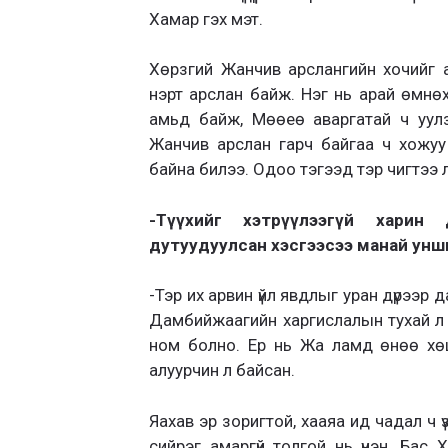
Хамар гэх мэт.
Хөрзгий Жанчив арслангийн хочийг 
нэрт арслан байж. Нэг нь арай өмнөх 
амьд байж, Мөөеө аваргатай ч уул
Жанчив арслан гарч байгаа ч хожуу 
байна билээ. Одоо тэгээд тэр чигтээ 
-Түүхийг хэтрүүлээгүй харин
дутуудуулсан хэсгээсээ манай унш
-Тэр их арвин үйл явдлыг уран дүрээр 
Дамбийжаагийн харгислалын тухай л гэ
ном болно. Ер нь Жа ламд өнөө хөш
алуурчин л байсан.
Яахав эр зоригтой, хааяа ид чадал ч үз
сийрэг амаргүй толгой нь үнэн. Бас