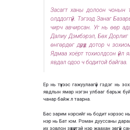
Засагт ханы долоон чонын т
олддоггүй. Тэгээд Занаг Базар
чирч авчирсан. Уг нь өөр ад
Далиу Дэмбэрэл, Бөх Дорлиг г
өнгөрдөг дүрүүд дотор ч зохио
Ядмаа хоёрт тохиолдсон үйл я
явдал одоо ч бодитой байгаа.
Ер нь түүхээс гажуулаагүй гэдэг нь зох
явдлын ямар нэгэн улбааг барьж буй 
чанар байж л таарна.
Бас зарим нэрсийг нь бодит нэрээс н
нэр нь Бат юм. Роман дууссаны дараа 
их зовлон зүдүүртэй нэр жаахан эвгүй