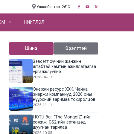
Улаанбаатар: 26°C
OM
НИЙТЛЭЛ
Шинэ
Эрэлттэй
Зэвсэгт хүчний жанжин
штабтай хамтын ажиллагаагаа
үргэлжлүүлнэ
2026-04-17
Энержи ресурс ХХК, Чайна
энержи компаниуд 2026 оны
нүүрсний зарчмаа тохиролцов
2025-11-11
HOTU баг “The MongolZ”-ийг
хожиж, CS2-ийн ертөнцөд
шуугиан тарилаа
2025-10-05