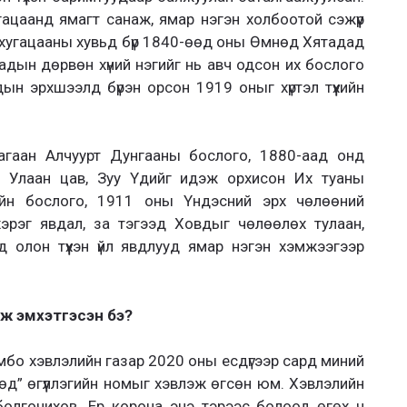
угацаанд ямагт санаж, ямар нэгэн холбоотой сэжүүр
г хугацааны хувьд бүр 1840-өөд оны Өмнөд Хятадад
тадын дөрвөн хүний нэгийг нь авч одсон их бослого
ын эрхшээлд бүрэн орсон 1919 оныг хүртэл түүхийн
гаан Алчуурт Дунгааны бослого, 1880-аад онд
 Улаан цав, Зуу Үдийг идэж орхисон Их туаны
йн бослого, 1911 оны Үндэсний эрх чөлөөний
эрэг явдал, за тэгээд Ховдыг чөлөөлөх тулаан,
 олон түүхэн үйл явдлууд ямар нэгэн хэмжээгээр
ож эмхэтгэсэн бэ?
ёмбо хэвлэлийн газар 2020 оны есдүгээр сард миний
цөд” өгүүллэгийн номыг хэвлэж өгсөн юм. Хэвлэлийн
болгочихов. Ер корона энэ тэрээс болоод өгөх ч