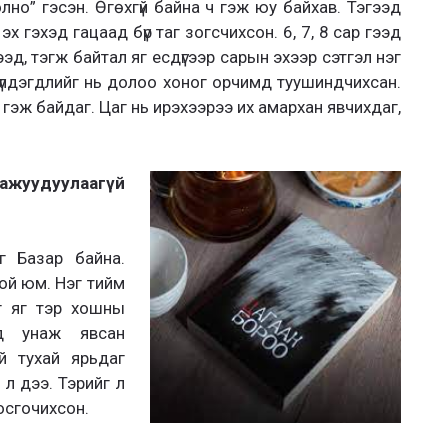
олно” гэсэн. Өгөхгүй байна ч гэж юу байхав. Тэгээд
 гэхэд гацаад бүр таг зогсчихсон. 6, 7, 8 сар гээд
ээд, тэгж байтал яг есдүгээр сарын эхээр сэтгэл нэг
л үлдэгдлийг нь долоо хоног орчимд туушиндчихсан.
 гэж байдаг. Цаг нь ирэхээрээ их амархан явчихдаг,
ажуудуулаагүй
г Базар байна.
той юм. Нэг тийм
йг яг тэр хошны
од унаж явсан
й тухай ярьдаг
 л дээ. Тэрийг л
осгочихсон.