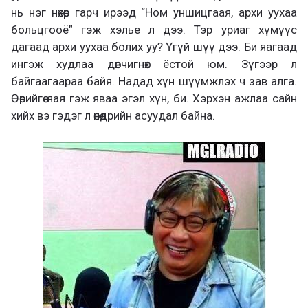
нь нэг нөхөр гарч ирээд “Ном уншицгаая, архи уухаа
больцгооё” гэж хэлье л дээ. Тэр уриаг хүмүүс
дагаад архи уухаа болих уу? Үгүй шүү дээ. Би яагаад
ингэж худлаа дөвчигнөх ёстой юм. Зүгээр л
байгаагаараа байя. Надад хүн шүүмжлэх ч зав алга.
Өөрийгөө яая гэж яваа эгэл хүн, би. Хэрхэн ажлаа сайн
хийх вэ гэдэг л өнөөдрийн асуудал байна.