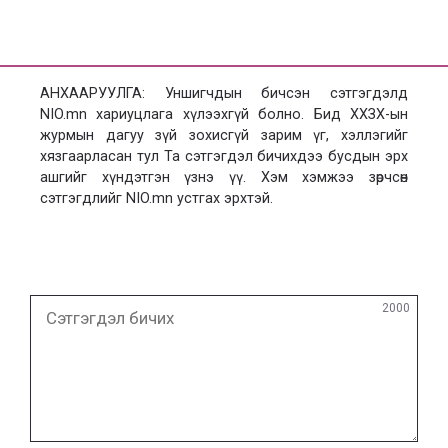
АНХААРУУЛГА: Уншигчдын бичсэн сэтгэгдэлд
NIO.mn хариуцлага хүлээхгүй болно. Бид ХХЗХ-ын
журмын дагуу зүй зохисгүй зарим үг, хэллэгийг
хязгаарласан тул Та сэтгэгдэл бичихдээ бусдын эрх
ашгийг хүндэтгэн үзнэ үү. Хэм хэмжээ зөрчсөн
сэтгэгдлийг NIO.mn устгах эрхтэй.
Сэтгэгдэл
2000
бичих