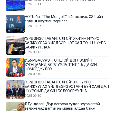
2025-11-11
HOTU баг “The MongolZ”-ийг хожиж, CS2-ийн
ертөнцөд шуугиан тарилаа
2025-10-05
“ЭРДЭНЭС ТАВАНТОЛГОЙ” ХК-ИЙН НҮҮРС
БАЯЖУУЛАХ ҮЙЛДВЭР НЭГ САЯ ТОНН НҮҮРС
БАЯЖУУЛЛАА
2025-09-15
У.БЯМБАСҮРЭН: ОНЦГОЙ ДЭГЛЭМИЙН
ХУГАЦААНД БОРЛУУЛАЛТЫГ 1.6 ДАХИН
НЭМЭГДҮҮЛЭВ
2025-09-10
“ЭРДЭНЭС ТАВАНТОЛГОЙ” ХК НҮҮРС
БАЯЖУУЛАХ ҮЙЛДВЭРЭЭС ГАРЧ БУЙ ХАЯГДАЛ
НҮҮРСИЙГ ДАХИН БОЛОВСРУУЛНА
2025-09-10
Л.Гүндалай: Дүр эсгэсэн худал хуурмагтай
эвлэрч чаддаггүй нь миний алдаа байж
магадгүй