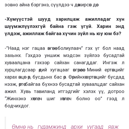
зовно айна бэргэнэ, сүүлдээ ч дөжирсөн дөө.
-Хүмүүстэй шууд харилцаж ажилладаг хүн
шүүмжлүүлэхгүй байна гэж үгүй. Харин энд
үлдэж, ажиллаж байгаа хүчин зүйл нь юу юм бэ?
-”Наад нэг гацаа өвгөнөө болиулаач” гэх үг бол наад
захынх. Гэхдээ уншиж мэдсэн зүйлээ бусадтай
хуваалцана гэхээр сайхан санагддаг. Ингэж л
хурцлагдсаар өдий хугацааг өнгөрөөлөө. Миний ертөнцийг
харах өнцөг өөр, бусдынх бас өөр. Өөрийнхөө ертөнцийг бусдад
нээж, өөртөө байгаа бүхнээ бусадтай хуваалцдаг сайхан
ажил. Хувь тавиланд итгэдгийг хэлэх үү, дотроо
“Жинхэнэ хөтлөгч шиг хөтлөгч болно оо” гээд л
бодчихдог.
Өмнө нь гудамжинд архи уугаад явж