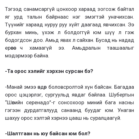
Тэгээд санамсаргүй цонхоор хараад зогсож байтал
яг урд талын байрнаас нэг эмэгтэй уначихсан.
Түүнийг хараад нуруу руу хүйт даагаад явчихсан. Ээ
бурхан минь, үхэж л болдоггүй юм шүү л гэж
бодогдсон доо. Амьд явах л сайхан. Бусад нь надад
ерөөсөө ч хамаагүй ээ. Амьдралын таашаалыг
мэдэрмээр байна.
-Та орос хэлийг хэрхэн сурсан бэ?
-Манай эмээ өндөр боловсролтой хүн байсан. Багадаа
орос цэцэрлэг, сургуульд явдаг байлаа. Шубертын
“Шөнийн серенадо”-г сонсохоор миний бага насны
гэгээн дурдатгалууд санаанд буудаг юм. Унаган
шахуу орос хэлтэй хэрнээ цааш нь суралцаагүй.
-Шалтгаан нь юу байсан юм бол?