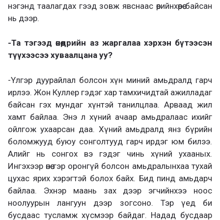
нэгэнд таалагдах гээд зовж явснаас өөрийнхөөрөө байсан
нь дээр.
-Та тэгээд өнөөдрийн аз жаргалаа хэрхэн бүтээсэн
түүхээсээ хуваалцана уу?
-Үлгэр дуурайлал болсон хүн миний амьдралд гарч
ирлээ. Жон Куллер гэдэг хар тамхичидтай ажилладаг
байсан гэх мундаг хүнтэй танилцлаа. Арваад жил
хамт байлаа. Энэ л хүний ачаар амьдралаас ихийг
ойлгож ухаарсан даа. Хүний амьдралд янз бүрийн
боломжууд буюу сонголтууд гарч ирдэг юм билээ.
Алийг нь сонгох вэ гэдэг чинь хүний ухааных.
Ингэхээр өнөө гэр оронгүй болсон амьдралынхаа тухай
цухас ярих хэрэгтэй болох байх. Бид пинд амьдарч
байлаа. Эхнэр маань зах дээр эгчийнхээ ноос
ноолуурын лангуун дээр зогсоно. Тэр үед би
бусдаас тусламж хүсмээр байдаг. Надад бусдаар