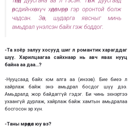
төлөөд дуусгана аа л гэсэн. Төлж дуусгаад
өөрсдийнхөө хүч хөдөлмөрөөр гэр оронтой болж
чадсан. Зөв, шударга явсныг минь
амьдрал үнэлсэн байх гэж боддог.
-Та хоёр залуу хосууд шиг л романтик харагддаг
шүү. Харилцаагаа сайхнаар нь авч явах нууц
байна аа даа…?
-Нууцсаад байх юм алга аа (инээв). Бие биеэ л
хайрлаж байж энэ амьдрал босдог шүү дээ.
Амьдралд жор байдаггүй гэдэг. Би чинь эхнэртээ
ухаангүй дурлаж, хайрлаж байж хамтын амьдралаа
босгосон эр хүн.
-Таны мөрөөдөл юу вэ?