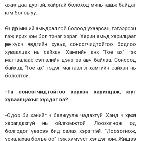
ажилдаа дуртай, хайртай болоход минь нөлөөлж байдаг
юм болов уу.
Өнөөдөр миний амьдрал гоё болоод ухаарсан, гэгээрсэн
гэж ярих юм бол тэнэг хэрэг. Харин амьд харилцааг
өөрөө хүсч явдгийн хувьд сонсогчидтойгоо бодлоо
хуваалцах нь сайхан. Хамгийн анх “Гоё ах” гэх
магтаалаас сэтгэлийн цэнэгээ авч байлаа. Сонсоод
байхад “Гоё ах” гэдэг магтаал л хамгийн сайхан нь
бололтой.
-Та сонсогчидтойгоо хэрхэн харилцаж, юуг
хуваалцахыг хүсдэг вэ?
-Одоо би хэнийг ч баяжуулж чадахгүй. Хэнд ч хөөрхөн
харагдахгүй нь ойлгомжтой. Лоозогнож од
болгодог үеэсээ бид салах хэрэгтэй. “Лоозогнож,
уриалахаа болъё оо” гэж хүмүүст хэлдэг юм. Жишээ