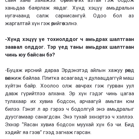
сайн хань заяажээ. Өөрийгөө их азтай гэж бодож
ханьдаа баярлаж явдаг. Хүнд хэцүү амьдралын
нугачаанд салж сарнисангүй. Одоо бол аз
жаргалтай хүн гэж өөрийгөө хэлнэ.
-Хүнд хэцүү үе тохиолддог ч амьдрах шалтгаан
заавал олддог. Тэр үед таны амьдрах шалтгаан
чинь юу байсан бэ?
-Буцаж ирсний дараа Эрдэнэтэд айлын хажуу өрөөнд
өвөлжиж байлаа. Плитка асаагаад ч дулаацдаггүй маш
хүйтэн байр. Хоолоо олж авчрах гэж гурван уул
давж гүрийтлээ алхана. Эр хүн гэдэг чинь цагаа
тулахаар их хувиа бодсон, арчаагүй амьтан юм
билээ. Гэнэт л ар гэрээ ч бодолгүй энэ амьдралыг
дуусгамаар санагдсан. Энэ тухай эхнэртээ ч хэллээ.
Эхнэр “Яасан хувиа бодсон муухай хүн бэ чи. Бид
хэдийг яа гээв” гээд загнаж гарсан.