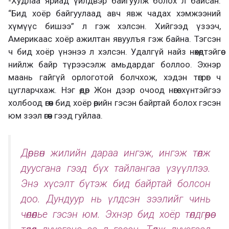
-Худлаа яриад үйлдвэр байгуулж болох л байсан.
“Бид хоёр байгуулаад авч явж чадах хэмжээний
хүмүүс бишээ” л гэж хэлсэн. Хийгээд үзээч,
Америкаас хоёр ажилтан явуулъя гэж байна. Тэгсэн
ч бид хоёр үнэнээ л хэлсэн. Удалгүй найз нөхөдтэйгөө
нийлж байр түрээсэлж амьдардаг боллоо. Эхнэр
маань гайгүй орлоготой болчхож, хэдэн төгрөг ч
цугларчхаж. Нэг өдөр Жон дээр очоод нөгөө хүнтэйгээ
холбоод өгөөч бид хоёр өөрийн гэсэн байртай болох гэсэн
юм зээл өгөөч гээд гуйлаа.
Дөрвөн жилийн дараа ингэж, ингэж төлж
дуусгана гээд бүх тайлангаа үзүүллээ.
Энэ хүсэлт бүтэж бид байртай болсон
доо. Дундуур нь үлдсэн зээлийг чинь
чөлөөлье гэсэн юм. Эхнэр бид хоёр төлдгөөрөө