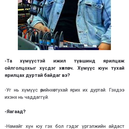
-Та хүмүүстэй ижил түвшинд ярилцаж
ойлголцохыг хүсдэг хөтлөгч. Хүмүүс юун тухай
ярилцах дуртай байдаг вэ?
-Уг нь хүмүүс өөрийнхөө тухай ярих их дуртай. Гэхдээ
ихэнх нь чаддаггүй.
-Яагаад?
-Намайг хүн юу гэх бол гэдэг үргэлжийн айдаст