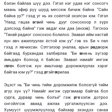
бэлэн байлаа шүү дээ. Гэтэл нэг удаа нэг сонсогч
маань эфир рүү шууд мессеж бичиж байна. “Сайн
байна уу?” гээд уг нь их соёлтой эхэлсэн юм. Гэтэл
“Наад гацаа өвгөний чинь дууг сонсохоор л зүрх
дэлсээд байна” гэж авдаг юм даа (инээв). Тэгснээ
“Танай радиог сонсохоо болилоо. Заавал ийм настай
хүн авч ажиллуулах ёстой юм уу” гэв ээ. Би ч пал
гээд л явчихсан. Сэтгэлээр уналаа, арын өрөөндөө орж
байгаад бурхандаа залбирлаа. “Би өмнө нь зүгээр
амьдарч болоод л байсан. Заавал намайг ингэж
хөтлөгч болгож хүн амьтнаар доромжлуулах хэрэг
байгаа юм уу?” гээд өөртэйгөө ярилаа.
Эцэст нь “Би чинь тийм доромжилж болохгүй тийм
агуу хүн үү? Намайг ингэж сургамаар байгаа бол
сурга, дураар чинь болъё” гэж өөртөө хэлж дотроо
онгойлгож аваад ажлаа үргэлжлүүлсэн дээ.
Хүмүүст шүүмжлүүлээд байхаар эхэндээ санаа