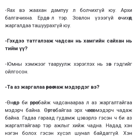
-Яах вэ жаахан дампуу л болчихгүй юу. Архи
балгачихна. Ердөө л тэр. Зовлон үзээгүй өсчихөөд
жаргалдаа ташуурахгүй юу.
-Гэхдээ татгалзаж чадсан нь хамгийн сайхан нь
тийм үү?
-Юмны хэмжээг тааруулж хэрэглэх нь зөв гэдгийг
ойлгосон.
-Та аз жаргалаа өөрөөсөө яаж мэдэрдэг вэ?
-Өнөөдөр би өөрөөрөө байж чадсанаараа л аз жаргалтайгаа
мэдэрч байна. Өөртөө байгаа эрх чөлөөгөө мэдэрч чадаж
байна. Гадаа гараад гудамж цэвэрлэ гэсэн ч би аз
жаргалтайгаар тэр ажлыг хийж чадна. Надад хэн
нэгэн болох гэсэн хүсэл шунал байдаггүй. Хэн