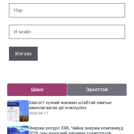
Нэр
И-
мэйл
Шинэ
Эрэлттэй
Зэвсэгт хүчний жанжин штабтай хамтын
ажиллагаагаа үргэлжлүүлнэ
2026-04-17
Энержи ресурс ХХК, Чайна энержи компаниуд
2026 оны нүүрсний зарчмаа тохиролцов