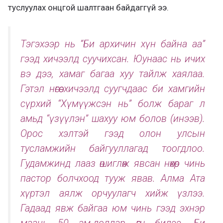
туслуулах онцгой шалтгаан байдаггүй ээ.
Тэгэхээр нь “Би архичин хүн байна аа”
гээд хичээлд суучихсан. Юунаас нь ичих
вэ дээ, хамаг багаа хуу тайлж хаялаа.
Гэтэл нөгөө хичээлд суугчдаас би хамгийн
сүрхий “Хүмүүжсэн нь” болж бараг л
амьд “үзүүлэн” шахуу юм болов (инээв).
Орос хэлтэй гээд олон улсын
тусламжийн байгууллагад тоогдлоо.
Гудамжинд лааз өшиглөж явсан нөхөр чинь
пастор болчхоод тууж явав. Алма Ата
хүртэл аялж орчуулагч хийж үзлээ.
Гадаад явж байгаа юм чинь гээд эхнэр