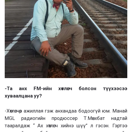
-Та анх FM-ийн хөтлөгч болсон түүхээсээ
хуваалцана уу?
-Хөтлөгчөөр ажиллая гэж анхандаа бодоогүй юм. Манай
MGL радиогийн продюссер Т.Мөнхбат надтай
тааралдаж “ Ах хөтлөгч хийнэ шүү” л гэсэн. Гэртээ