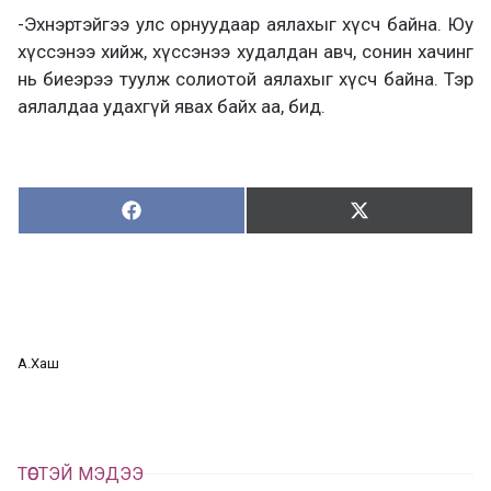
-Эхнэртэйгээ улс орнуудаар аялахыг хүсч байна. Юу
хүссэнээ хийж, хүссэнээ худалдан авч, сонин хачинг
нь биеэрээ туулж солиотой аялахыг хүсч байна. Тэр
аялалдаа удахгүй явах байх аа, бид.
Хуваалцах:
Түгээх:
Х
Т
у
ү
в
г
а
э
а
э
л
х
ц
а
А.Хаш
х
ТӨСТЭЙ МЭДЭЭ