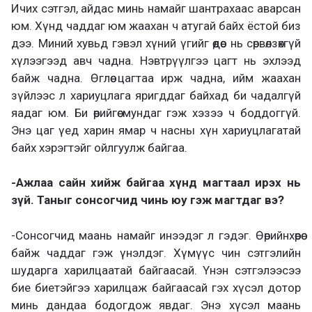
Ичих сэтгэл, айдас минь намайг шантрахаас аварсан
юм. Хүнд чаддаг юм жаахан ч атугай байх ёстой биз
дээ. Миний хувьд гэвэл хүний үгийг өөдөөс нь сөрвөлзөхгүй
хүлээгээд авч чадна. Нэвтрүүлгээ цагт нь эхлээд
байж чадна. Өглөө цагтаа ирж чадна, ийм жаахан
зүйлээс л хариуцлага яригддаг байхад би чадалгүй
яадаг юм. Би өөрийгөө мундаг гэж хэзээ ч боддоггүй.
Энэ цаг үед харин ямар ч насны хүн хариуцлагатай
байх хэрэгтэйг ойлгуулж байгаа.
-Ажлаа сайн хийж байгаа хүнд магтаал ирэх нь
зүй. Таныг сонсогчид чинь юу гэж магтдаг вэ?
-Сонсогчид маань намайг инээдэг л гэдэг. Өөрийнхөөрөө
байж чаддаг гэж үнэлдэг. Хүмүүс чин сэтгэлийн
шударга харилцаатай байгаасай. Үнэн сэтгэлээсээ
бие биетэйгээ харилцаж байгаасай гэх хүсэл дотор
минь дандаа бодогдож явдаг. Энэ хүсэл маань