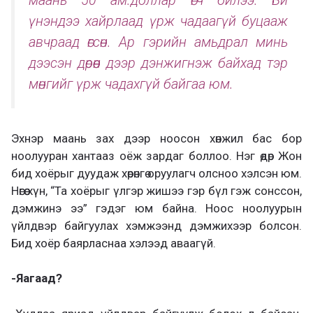
маань 50 ам.доллар өгч билээ. Би
үнэндээ хайрлаад үрж чадаагүй буцааж
авчраад өгсөн. Ар гэрийн амьдрал минь
дээсэн дөрөөн дээр дэнжигнэж байхад тэр
мөнгийг үрж чадахгүй байгаа юм.
Эхнэр маань зах дээр ноосон хөнжил бас бор
ноолууран хантааз оёж зардаг боллоо. Нэг өдөр Жон
бид хоёрыг дуудаж хөрөнгө оруулагч олсноо хэлсэн юм.
Нөгөө хүн, “Та хоёрыг үлгэр жишээ гэр бүл гэж сонссон,
дэмжинэ ээ” гэдэг юм байна. Ноос ноолуурын
үйлдвэр байгуулах хэмжээнд дэмжихээр болсон.
Бид хоёр баярласнаа хэлээд аваагүй.
-Яагаад?