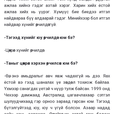
ажлаа хийнэ гэдэг азтай хэрэг. Харин хийх ёстой
ажлаа хийх нь үүрэг. Хүмүүс бие биедээ итгэл
найдвараа бүү алдаарай гэдэг. Минийхээр бол итгэл
найдвар хүнийг өөрчилдөггүй.
-Тэгээд хүнийг юу өөрчилдөг юм бэ?
-Цөхрөл хүнийг өөрчилдөг.
-Таныг цөхрөл хэрхэн өөрчилсөн юм бэ?
-Өө, энэ амьдралыг авч явж чадахгүй нь дээ. Яах
ёстой вэ гээд шаналах үе зөндөө л тохиож байлаа.
Үхмээр санагдах үетэй ч нүүр тулж байсан. 1999 онд
Чехээр дамжаад Австралид цагаачлахаар сэтгэл
шулуудчихаад гэр орноо зараад гарсан юм. Тэгээд
бүтэлгүйтээд юу, юу ч үгүй болсон. Азаар надад