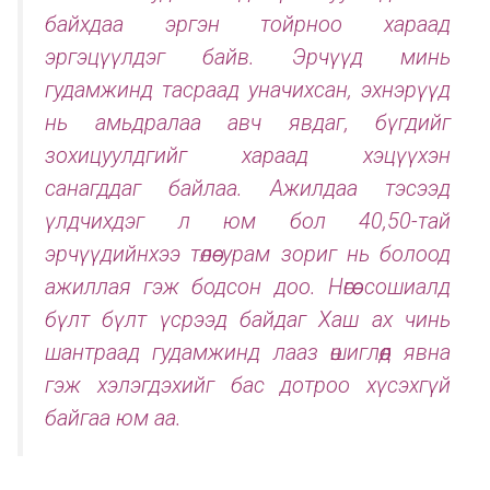
байхдаа эргэн тойрноо хараад
эргэцүүлдэг байв. Эрчүүд минь
гудамжинд тасраад уначихсан, эхнэрүүд
нь амьдралаа авч явдаг, бүгдийг
зохицуулдгийг хараад хэцүүхэн
санагддаг байлаа. Ажилдаа тэсээд
үлдчихдэг л юм бол 40,50-тай
эрчүүдийнхээ төлөө урам зориг нь болоод
ажиллая гэж бодсон доо. Нөгөө сошиалд
бүлт бүлт үсрээд байдаг Хаш ах чинь
шантраад гудамжинд лааз өшиглөөд явна
гэж хэлэгдэхийг бас дотроо хүсэхгүй
байгаа юм аа.