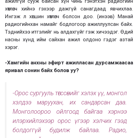
ажилгүй сууж байсан хүн чинь гэнэтхэн радиогийн
хөтлөгч хийнэ гэхээр дажгүй санагдаад явчихлаа.
Ингэж л хөгшин хөтлөгч болсон доо. (инээв) Манай
радиогийнхан намайг бодлогоор ажиллуулсан байх.
Тэднийхээ итгэлийг нь алдахгүйг гэж хичээдэг. Өдий
насны хүнд ийм сайхан ажил олдоно гэдэг азтай
хэрэг.
-Хамгийн анхны эфирт ажилласан дурсамжаасаа
яривал сонин байх болов уу?
-Орос сургууль төгссөнийг хэлэх үү, монгол
хэлдээ маруухан, их сандарсан даа.
Монголоороо ойлгоод байгаа хэрнээ
илэрхийлэхээр орос үгээр хэлчих гээд
болдоггүй будилж байлаа. Радио,