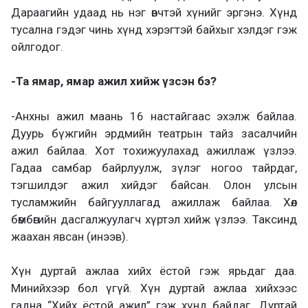
Дараагийн удаад нь нэг өвчтэй хүнийг эргэнэ. Хүнд
тусална гэдэг чинь хүнд хэрэгтэй байхыг хэлдэг гэж
ойлгодог.
-Та ямар, ямар ажил хийж үзсэн бэ?
-Анхны ажил маань 16 настайгаас эхэлж байлаа.
Дуурь бүжгийн эрдмийн театрын тайз засалчийн
ажил байлаа. Хот тохижуулахад ажиллаж үзлээ.
Гадаа самбар байрлуулж, зүлэг ногоо тайрдаг,
тэгшилдэг ажил хийдэг байсан. Олон улсын
тусламжийн байгууллагад ажиллаж байлаа. Хөл
бөмбөгийн дасгалжуулагч хүртэл хийж үзлээ. Таксинд
жаахан явсан (инээв).
Хүн дуртай ажлаа хийх ёстой гэж ярьдаг даа.
Минийхээр бол үгүй. Хүн дуртай ажлаа хийхээс
гадна “Хийх ёстой ажил” гэж хүнд байдаг. Дуртай