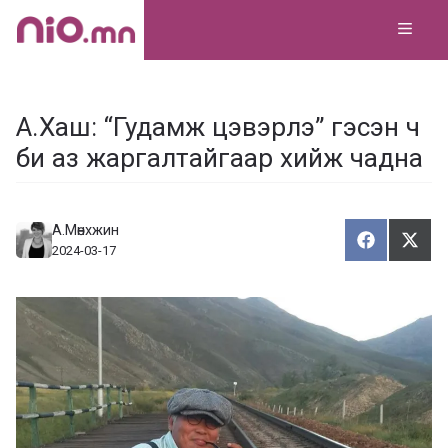
Skip
MEN
to
content
А.Хаш: “Гудамж цэвэрлэ” гэсэн ч
би аз жаргалтайгаар хийж чадна
А.Мөнхжин
Хуваалца
Түг
Х
Т
2024-03-17
у
ү
в
г
а
э
а
э
л
х
ц
а
х