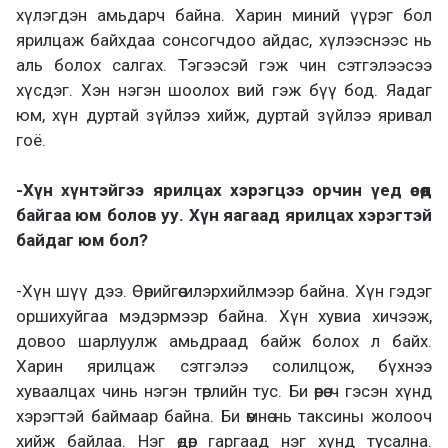
хүлэгдэн амьдарч байна. Харин миний үүрэг бол
ярилцаж байхдаа сонсогчдоо айдас, хүлээснээс нь
аль болох салгах. Тэгээсэй гэж чин сэтгэлээсээ
хүсдэг. Хэн нэгэн шоолох вий гэж бүү бод. Яадаг
юм, хүн дуртай зүйлээ хийж, дуртай зүйлээ яривал
гоё.
-Хүн хүнтэйгээ ярилцах хэрэгцээ орчин үед өсөөд
байгаа юм болов уу. Хүн яагаад ярилцах хэрэгтэй
байдаг юм бол?
-Хүн шүү дээ. Өөрийгөө илэрхийлмээр байна. Хүн гэдэг
оршихуйгаа мэдэрмээр байна. Хүн хувиа хичээж,
довоо шарлуулж амьдраад байж болох л байх.
Харин ярилцаж сэтгэлээ солилцож, бүхнээ
хуваалцах чинь нэгэн төрлийн тус. Би өөрөө ч гэсэн хүнд
хэрэгтэй баймаар байна. Би өмнө нь таксины жолооч
хийж байлаа. Нэг өдөр гаргаад нэг хүнд тусална.