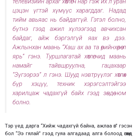
телевизийн архаг хөтлөгч нар гэж их л уран
цэцэн үгтэй хүмүүс харагддаг. Надад
тийм авьяас нь байдаггүй. Гэтэл болно,
бүтнэ гээд ажил хүлээгээд авчихсан
байдаг, айж бэргэлгүй яах вэ дээ.
Ажлынхан маань “Хаш ах аа та өөрийнхөөрөө л
ярь” гэнэ. Туршлагатай хөтлөгчид маань
намайг тайвшруулна, гацахаар
“Зүгээрээ” л гэнэ. Шууд нэвтрүүлэг хөтлөх
бүр хэцүү, техник хэрэгсэлтэйгээ
харилцаж чадахгүй байх гээд зөндөө юм
болно.
Тэр үед дарга “Хийж чадахгүй байна, ажлаа өг” гэсэн
бол “Ээ гялай” гээд гуяа алгадаад алга болоод өгөхөд