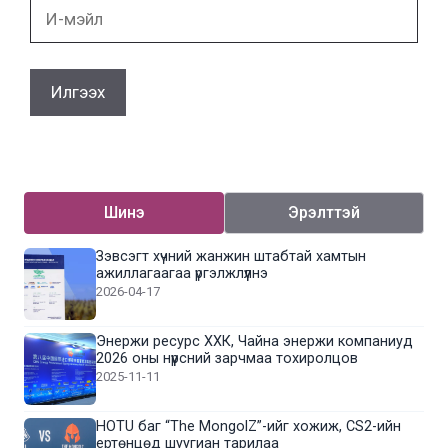
И-
мэйл
Шинэ
Эрэлттэй
Зэвсэгт хүчний жанжин штабтай хамтын
ажиллагаагаа үргэлжлүүлнэ
2026-04-17
Энержи ресурс ХХК, Чайна энержи компаниуд
2026 оны нүүрсний зарчмаа тохиролцов
2025-11-11
HOTU баг “The MongolZ”-ийг хожиж, CS2-ийн
ертөнцөд шуугиан тарилаа