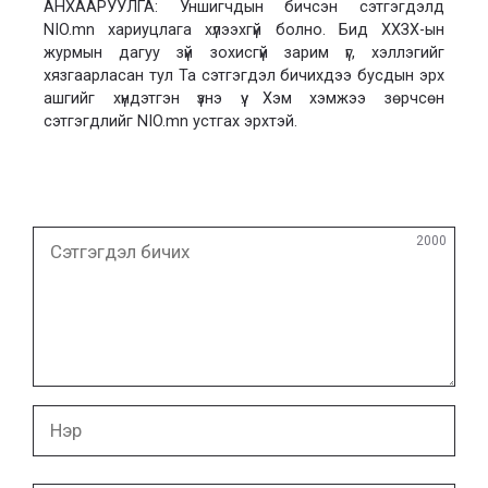
АНХААРУУЛГА: Уншигчдын бичсэн сэтгэгдэлд
NIO.mn хариуцлага хүлээхгүй болно. Бид ХХЗХ-ын
журмын дагуу зүй зохисгүй зарим үг, хэллэгийг
хязгаарласан тул Та сэтгэгдэл бичихдээ бусдын эрх
ашгийг хүндэтгэн үзнэ үү. Хэм хэмжээ зөрчсөн
сэтгэгдлийг NIO.mn устгах эрхтэй.
Сэтгэгдэл
2000
бичих
Нэр