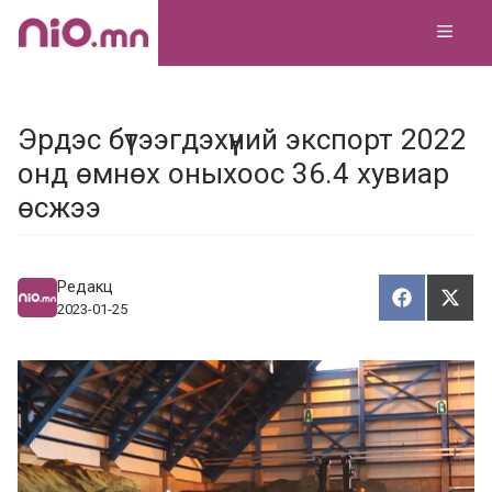
Skip
MEN
to
content
Эрдэс бүтээгдэхүүний экспорт 2022
онд өмнөх оныхоос 36.4 хувиар
өсжээ
Редакц
Хуваалца
Түгэ
Х
Т
2023-01-25
у
в
г
а
э
а
э
л
х
ц
а
х