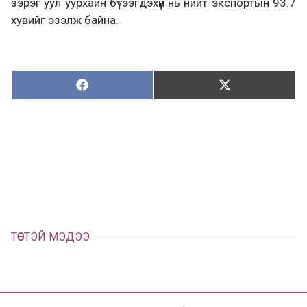
зэрэг уул уурхайн бүтээгдэхүүн нь нийт экспортын 93.7
хувийг эзэлж байна.
Хуваалцах:
Түгээх:
Х
Т
у
в
г
а
э
а
э
л
х
ц
а
х
ТӨСТЭЙ МЭДЭЭ