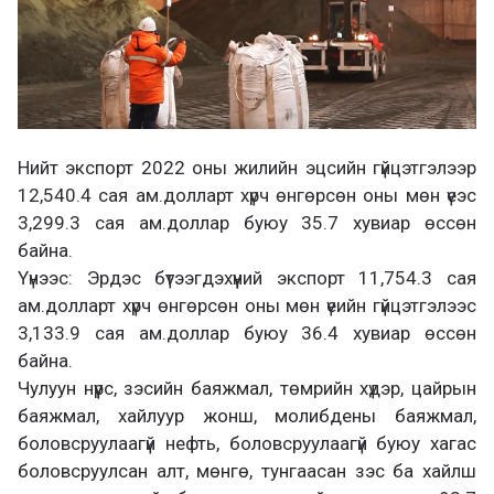
Нийт экспорт 2022 оны жилийн эцсийн гүйцэтгэлээр
12,540.4 сая ам.долларт хүрч өнгөрсөн оны мөн үеэс
3,299.3 сая ам.доллар буюу 35.7 хувиар өссөн
байна.
Үүнээс: Эрдэс бүтээгдэхүүний экспорт 11,754.3 сая
ам.долларт хүрч өнгөрсөн оны мөн үеийн гүйцэтгэлээс
3,133.9 сая ам.доллар буюу 36.4 хувиар өссөн
байна.
Чулуун нүүрс, зэсийн баяжмал, төмрийн хүдэр, цайрын
баяжмал, хайлуур жонш, молибдены баяжмал,
боловсруулаагүй нефть, боловсруулаагүй буюу хагас
боловсруулсан алт, мөнгө, тунгаасан зэс ба хайлш