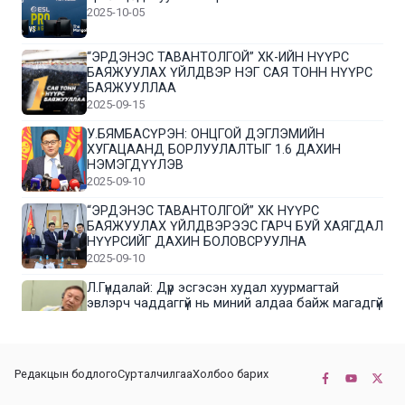
2025-10-05
“ЭРДЭНЭС ТАВАНТОЛГОЙ” ХК-ИЙН НҮҮРС
БАЯЖУУЛАХ ҮЙЛДВЭР НЭГ САЯ ТОНН НҮҮРС
БАЯЖУУЛЛАА
2025-09-15
У.БЯМБАСҮРЭН: ОНЦГОЙ ДЭГЛЭМИЙН
ХУГАЦААНД БОРЛУУЛАЛТЫГ 1.6 ДАХИН
НЭМЭГДҮҮЛЭВ
2025-09-10
“ЭРДЭНЭС ТАВАНТОЛГОЙ” ХК НҮҮРС
БАЯЖУУЛАХ ҮЙЛДВЭРЭЭС ГАРЧ БУЙ ХАЯГДАЛ
НҮҮРСИЙГ ДАХИН БОЛОВСРУУЛНА
2025-09-10
Л.Гүндалай: Дүр эсгэсэн худал хуурмагтай
эвлэрч чаддаггүй нь миний алдаа байж магадгүй
2025-09-05
ЦОГТЦЭЦИЙ СУМЫН ЦАГААН-ОВОО, СИЙРСТ
Редакцын бодлого
Сурталчилгаа
Холбоо барих
БАГИЙН ИРГЭДИЙН ТӨЛӨӨЛӨЛ НҮҮРС
БАЯЖУУЛАХ ҮЙЛДВЭРТЭЙ ТАНИЛЦЛАА