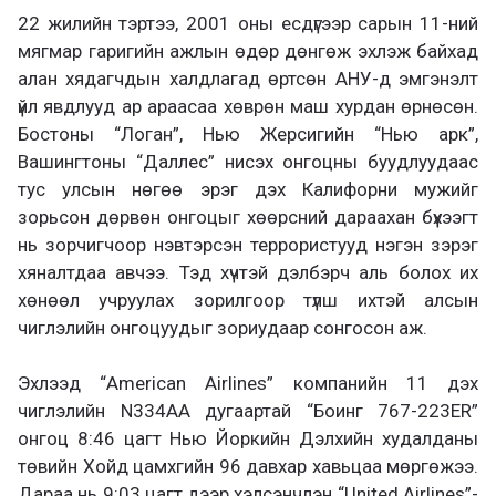
22 жилийн тэртээ, 2001 оны есдүгээр сарын 11-ний
мягмар гаригийн ажлын өдөр дөнгөж эхлэж байхад
алан хядагчдын халдлагад өртсөн АНУ-д эмгэнэлт
үйл явдлууд ар араасаа хөврөн маш хурдан өрнөсөн.
Бостоны “Логан”, Нью Жерсигийн “Нью арк”,
Вашингтоны “Даллес” нисэх онгоцны буудлуудаас
тус улсын нөгөө эрэг дэх Калифорни мужийг
зорьсон дөрвөн онгоцыг хөөрсний дараахан бүхээгт
нь зорчигчоор нэвтэрсэн террористууд нэгэн зэрэг
хяналтдаа авчээ. Тэд хүчтэй дэлбэрч аль болох их
хөнөөл учруулах зорилгоор түлш ихтэй алсын
чиглэлийн онгоцуудыг зориудаар сонгосон аж.
Эхлээд “American Airlines” компанийн 11 дэх
чиглэлийн N334AA дугаартай “Боинг 767-223ER”
онгоц 8:46 цагт Нью Йоркийн Дэлхийн худалданы
төвийн Хойд цамхгийн 96 давхар хавьцаа мөргөжээ.
Дараа нь 9:03 цагт дээр хэлсэнчлэн “United Airlines”-