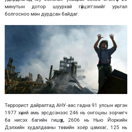
минутын дотор шуурхай гүйцэтгэхийг урьтал
болгосноо мөн дурдсан байдаг.
Террорист дайралтад АНУ-аас гадна 91 улсын иргэн
1977 хүний амь эрсдсэнээс 246 нь онгоцны зорчигч
ба нисэх багийн гишүүд, 2606 нь Нью Йоркийн
Дэлхийн худалдааны төвийн хоёр цамхаг, 125 нь