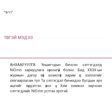
л
х
ц
а
“9/11”
х
ТӨСТЭЙ МЭДЭЭ
АНХААРУУЛГА: Уншигчдын бичсэн сэтгэгдэлд
NIO.mn хариуцлага хүлээхгүй болно. Бид ХХЗХ-ын
журмын дагуу зүй зохисгүй зарим үг, хэллэгийг
хязгаарласан тул Та сэтгэгдэл бичихдээ бусдын эрх
ашгийг хүндэтгэн үзнэ үү. Хэм хэмжээ зөрчсөн
сэтгэгдлийг NIO.mn устгах эрхтэй.