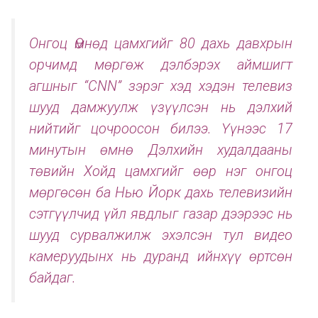
Онгоц Өмнөд цамхгийг 80 дахь давхрын
орчимд мөргөж дэлбэрэх аймшигт
агшныг “CNN” зэрэг хэд хэдэн телевиз
шууд дамжуулж үзүүлсэн нь дэлхий
нийтийг цочроосон билээ. Үүнээс 17
минутын өмнө Дэлхийн худалдааны
төвийн Хойд цамхгийг өөр нэг онгоц
мөргөсөн ба Нью Йорк дахь телевизийн
сэтгүүлчид үйл явдлыг газар дээрээс нь
шууд сурвалжилж эхэлсэн тул видео
камеруудынх нь дуранд ийнхүү өртсөн
байдаг.