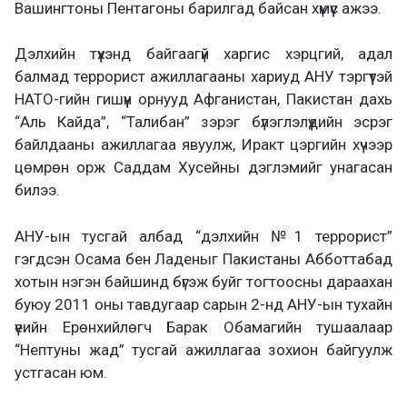
Вашингтоны Пентагоны барилгад байсан хүмүүс ажээ.
Дэлхийн түүхэнд байгаагүй харгис хэрцгий, адал
балмад террорист ажиллагааны хариуд АНУ тэргүүтэй
НАТО-гийн гишүүн орнууд Афганистан, Пакистан дахь
“Аль Кайда”, “Талибан” зэрэг бүлэглэлүүдийн эсрэг
байлдааны ажиллагаа явуулж, Иракт цэргийн хүчээр
цөмрөн орж Саддам Хусейны дэглэмийг унагасан
билээ.
АНУ-ын тусгай албад “дэлхийн №1 террорист”
гэгдсэн Осама бен Ладеныг Пакистаны Абботтабад
хотын нэгэн байшинд бүгэж буйг тогтоосны дараахан
буюу 2011 оны тавдугаар сарын 2-нд АНУ-ын тухайн
үеийн Ерөнхийлөгч Барак Обамагийн тушаалаар
“Нептуны жад” тусгай ажиллагаа зохион байгуулж
устгасан юм.