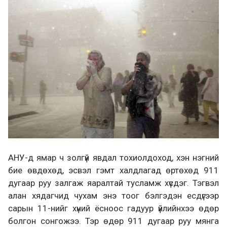
АНУ-д ямар ч золгүй явдал тохиолдоход, хэн нэгний
бие өвдөхөд, эсвэл гэмт халдлагад өртөхөд 911
дугаар руу залгаж яаралтай тусламж хүсдэг. Тэгвэл
алан хядагчид чухам энэ тоог бэлгэдэн есдүгээр
сарын 11-нийг хүний ёсноос гадуур үйлийнхээ өдөр
болгон сонгожээ. Тэр өдөр 911 дугаар руу мянга