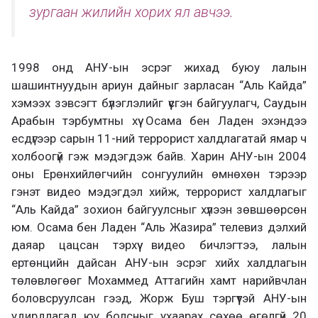
зургаан жилийн хорих ял авчээ.
1998 онд АНУ-ын эсрэг жихад буюу лалын
шашинтнуудын ариун дайныг зарласан “Аль Кайда”
хэмээх зэвсэгт бүлэглэлийг үүсгэн байгуулагч, Саудын
Арабын тэрбумтны хүү Осама бен Ладен эхэндээ
есдүгээр сарын 11-ний террорист халдлагатай ямар ч
холбоогүй гэж мэдэгдэж байв. Харин АНУ-ын 2004
оны Ерөнхийлөгчийн сонгуулийн өмнөхөн тэрээр
гэнэт видео мэдэгдэл хийж, террорист халдлагыг
“Аль Кайда” зохион байгуулсныг хүлээн зөвшөөрсөн
юм. Осама бен Ладен “Аль Жазира” телевиз дэлхий
даяар цацсан тэрхүү видео бичлэгтээ, лалын
ертөнцийн дайсан АНУ-ын эсрэг хийх халдлагын
төлөвлөгөөг Мохаммед Аттагийн хамт нарийвчлан
боловсруулсан гээд, Жорж Буш тэргүүтэй АНУ-ын
удирдлагад юу болсныг ухаарах сөхөө өгөлгүй 20