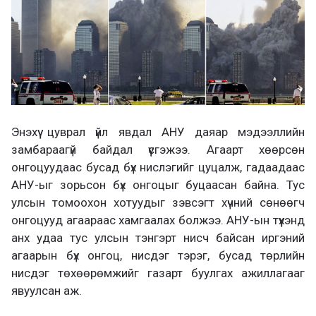
Энэхүү цуврал үйл явдал АНУ даяар мэдээллийн
замбараагүй байдал үүсгэжээ. Агаарт хөөрсөн
онгоцуудаас бусад бүх нислэгийг цуцалж, гадаадаас
АНУ-ыг зорьсон бүх онгоцыг буцаасан байна. Тус
улсын томоохон хотуудыг зэвсэгт хүчний сөнөөгч
онгоцууд агаараас хамгаалах болжээ. АНУ-ын түүхэнд
анх удаа тус улсын тэнгэрт нисч байсан иргэний
агаарын бүх онгоц, нисдэг тэрэг, бусад төрлийн
нисдэг төхөөрөмжийг газарт буулгах ажиллагааг
явуулсан аж.