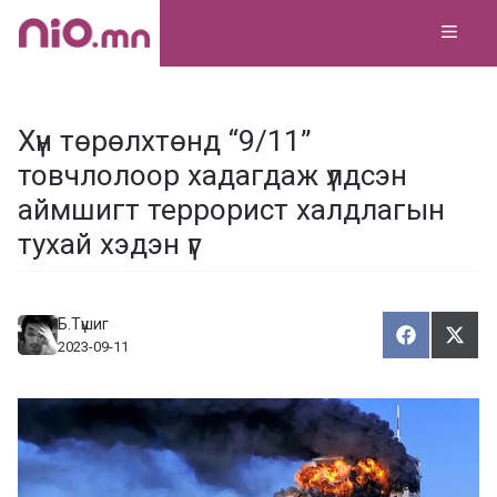
Skip
MEN
to
content
Хүн төрөлхтөнд “9/11”
товчлолоор хадагдаж үлдсэн
аймшигт террорист халдлагын
тухай хэдэн үг
Б.Түшиг
Хуваалца
Түгэ
Х
Т
2023-09-11
у
в
г
а
э
а
э
л
х
ц
а
х