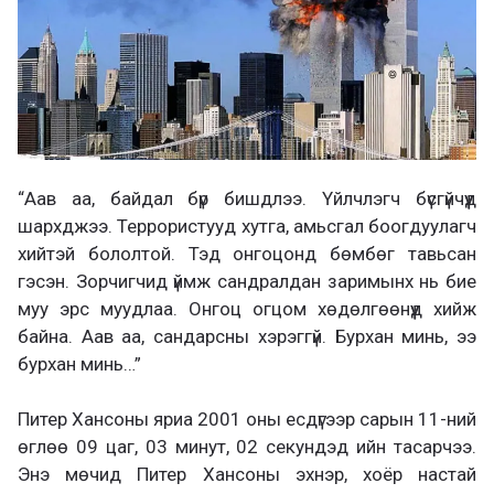
“Аав аа, байдал бүр бишдлээ. Үйлчлэгч бүсгүйчүүд
шархджээ. Террористууд хутга, амьсгал боогдуулагч
хийтэй бололтой. Тэд онгоцонд бөмбөг тавьсан
гэсэн. Зорчигчид үймж сандралдан заримынх нь бие
муу эрс муудлаа. Онгоц огцом хөдөлгөөнүүд хийж
байна. Аав аа, сандарсны хэрэггүй. Бурхан минь, ээ
бурхан минь…”
Питер Хансоны яриа 2001 оны есдүгээр сарын 11-ний
өглөө 09 цаг, 03 минут, 02 секундэд ийн тасарчээ.
Энэ мөчид Питер Хансоны эхнэр, хоёр настай