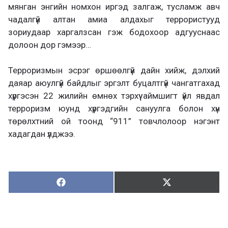
мянган энгийн номхон иргэд залгаж, тусламж авч
чадалгүй алтан амиа алдахыг террористууд
зориудаар харгалзсан гэж бодохоор адгууснаас
долоон дор гэмээр…
Терроризмын эсрэг өршөөлгүй дайн хийж, дэлхий
даяар аюулгүй байдлыг эргэлт буцалтгүй чангатгахад
хүргэсэн 22 жилийн өмнөх тэрхүү аймшигт үйл явдал
терроризм юунд хүргэдгийн сануулга болон хүн
төрөлхтний ой тоонд “911” товчлолоор нэгэнт
хадагдан үлджээ.
Хуваалцах:
Түгээх:
Х
Т
у
в
г
а
э
а
э