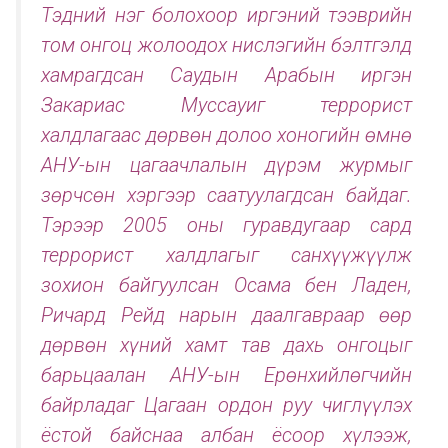
Тэдний нэг болохоор иргэний тээврийн
том онгоц жолоодох нислэгийн бэлтгэлд
хамрагдсан Саудын Арабын иргэн
Закариас Муссауиг террорист
халдлагаас дөрвөн долоо хоногийн өмнө
АНУ-ын цагаачлалын дүрэм журмыг
зөрчсөн хэргээр саатуулагдсан байдаг.
Тэрээр 2005 оны гуравдугаар сард
террорист халдлагыг санхүүжүүлж
зохион байгуулсан Осама бен Ладен,
Ричард Рейд нарын даалгавраар өөр
дөрвөн хүний хамт тав дахь онгоцыг
барьцаалан АНУ-ын Ерөнхийлөгчийн
байрладаг Цагаан ордон руу чиглүүлэх
ёстой байснаа албан ёсоор хүлээж,