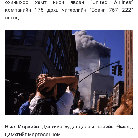
охиныхоо хамт нисч явсан “United Airlines”
компанийн 175 дахь чиглэлийн “Боинг 767—222”
онгоц
Нью Йоркийн Дэлхийн худалдааны төвийн Өмнөд
цамхгийг мөргөсөн юм.