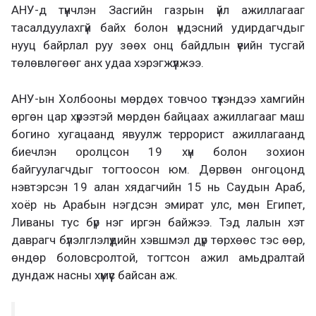
АНУ-д түүнчлэн Засгийн газрын үйл ажиллагааг
тасалдуулахгүй байх болон үндэсний удирдагчдыг
нууц байрлал руу зөөх онц байдлын үеийн тусгай
төлөвлөгөөг анх удаа хэрэгжүүлжээ.
АНУ-ын Холбооны мөрдөх товчоо түүхэндээ хамгийн
өргөн цар хүрээтэй мөрдөн байцаах ажиллагааг маш
богино хугацаанд явуулж террорист ажиллагаанд
биечлэн оролцсон 19 хүн болон зохион
байгуулагчдыг тогтоосон юм. Дөрвөн онгоцонд
нэвтэрсэн 19 алан хядагчийн 15 нь Саудын Араб,
хоёр нь Арабын нэгдсэн эмират улс, мөн Египет,
Ливаны тус бүр нэг иргэн байжээ. Тэд лалын хэт
даврагч бүлэлглэлүүдийн хэвшмэл дүр төрхөөс тэс өөр,
өндөр боловсролтой, тогтсон ажил амьдралтай
дундаж насны хүмүүс байсан аж.