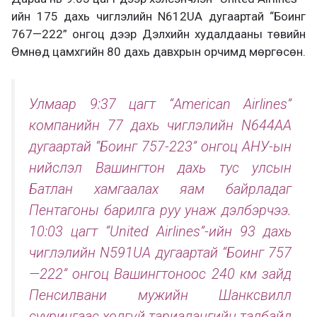
ийн 175 дахь чиглэлийн N612UA дугаартай “Боинг
767—222” онгоц дээр Дэлхийн худалдааны төвийн
Өмнөд цамхгийн 80 дахь давхрын орчимд мөргөсөн.
Улмаар 9:37 цагт “American Airlines”
компанийн 77 дахь чиглэлийн N644AA
дугаартай “Боинг 757-223” онгоц АНУ-ын
нийслэл Вашингтон дахь тус улсын
Батлан хамгаалах яам байрладаг
Пентагоны барилга руу унаж дэлбэрчээ.
10:03 цагт “United Airlines”-ийн 93 дахь
чиглэлийн N591UA дугаартай “Боинг 757
—222” онгоц Вашингтоноос 240 км зайд
Пенсилвани мужийн Шанксвилл
суурингаас холгүй тариалангийн талбайд