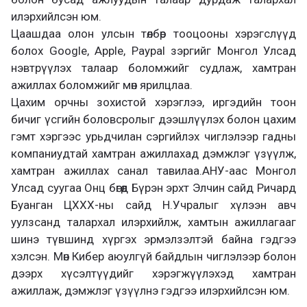
илэрхийлсэн юм.
Цаашдаа олон улсын төлбөр тооцооны хэрэгслүүд
болох Google, Apple, Paypal зэргийг Монгол Улсад
нэвтрүүлэх талаар боломжийг судлаж, хамтран
ажиллах боломжийг мөн ярилцлаа.
Цахим орчны зохистой хэрэглээ, иргэдийн тоон
бичиг үсгийн боловсролыг дээшлүүлэх болон цахим
гэмт хэргээс урьдчилан сэргийлэх чиглэлээр гадны
компаниудтай хамтран ажиллахад дэмжлэг үзүүлж,
хамтран ажиллах санал тавилаа.АНУ-аас Монгол
Улсад суугаа Онц бөгөөд Бүрэн эрхт Элчин сайд Ричард
Буанган ЦХХХ-ны сайд Н.Учралыг хүлээн авч
уулзсанд талархал илэрхийлж, хамтын ажиллагааг
шинэ түвшинд хүргэх эрмэлзэлтэй байна гэдгээ
хэлсэн. Мөн Кибер аюулгүй байдлын чиглэлээр болон
дээрх хүсэлтүүдийг хэрэгжүүлэхэд хамтран
ажиллаж, дэмжлэг үзүүлнэ гэдгээ илэрхийлсэн юм.