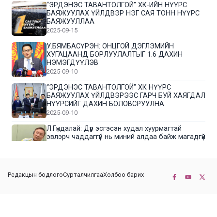
“ЭРДЭНЭС ТАВАНТОЛГОЙ” ХК-ИЙН НҮҮРС
БАЯЖУУЛАХ ҮЙЛДВЭР НЭГ САЯ ТОНН НҮҮРС
БАЯЖУУЛЛАА
2025-09-15
У.БЯМБАСҮРЭН: ОНЦГОЙ ДЭГЛЭМИЙН
ХУГАЦААНД БОРЛУУЛАЛТЫГ 1.6 ДАХИН
НЭМЭГДҮҮЛЭВ
2025-09-10
“ЭРДЭНЭС ТАВАНТОЛГОЙ” ХК НҮҮРС
БАЯЖУУЛАХ ҮЙЛДВЭРЭЭС ГАРЧ БУЙ ХАЯГДАЛ
НҮҮРСИЙГ ДАХИН БОЛОВСРУУЛНА
2025-09-10
Л.Гүндалай: Дүр эсгэсэн худал хуурмагтай
эвлэрч чаддаггүй нь миний алдаа байж магадгүй
2025-09-05
ЦОГТЦЭЦИЙ СУМЫН ЦАГААН-ОВОО, СИЙРСТ
Редакцын бодлого
Сурталчилгаа
Холбоо барих
БАГИЙН ИРГЭДИЙН ТӨЛӨӨЛӨЛ НҮҮРС
БАЯЖУУЛАХ ҮЙЛДВЭРТЭЙ ТАНИЛЦЛАА
2025-09-01
© 2022-2026 Бүх эрх хуулиар хамгаалагдсан. КОННЕКТ НЬЮС ХХК
“ЭРДЭНЭС ТАВАНТОЛГОЙ” ХК “МОНГОЛ-