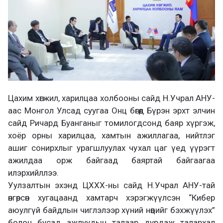
Цахим хөгжил, харилцаа холбооны сайд Н.Учрал АНУ-
аас Монгол Улсад суугаа Онц бөгөөд Бүрэн эрхт элчин
сайд Ричард Буанганыг томилогдсонд баяр хүргэж,
хоёр орны харилцаа, хамтын ажиллагаа, нийтлэг
ашиг сонирхлыг урагшлуулах чухал цаг үед үүрэгт
ажилдаа орж байгаад баяртай байгаагаа
илэрхийллээ.
Уулзалтын эхэнд ЦХХХ-ны сайд Н.Учрал АНУ-тай
өнгөрсөн хугацаанд хамтарч хэрэгжүүлсэн “Кибер
аюулгүй байдлын чиглэлээр хүний нөөцийг бэхжүүлэх”
болон бусад ажлуудын талаар дурдаж талархал