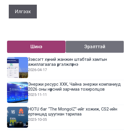
Шинэ
Эрэлттэй
Зэвсэгт хүчний жанжин штабтай хамтын
ажиллагаагаа үргэлжлүүлнэ
2026-04-17
Энержи ресурс ХХК, Чайна энержи компаниуд
2026 оны нүүрсний зарчмаа тохиролцов
2025-11-11
HOTU баг “The MongolZ”-ийг хожиж, CS2-ийн
ертөнцөд шуугиан тарилаа
2025-10-05