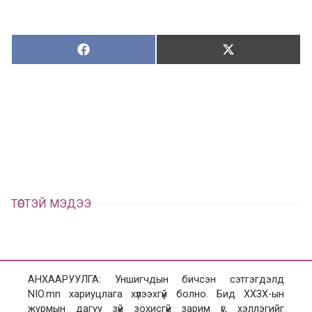
Хуваалцах:
Түгээх:
Х
Т
у
ү
в
г
а
э
а
э
л
х
ц
а
х
ТӨСТЭЙ МЭДЭЭ
АНХААРУУЛГА: Уншигчдын бичсэн сэтгэгдэлд
NIO.mn хариуцлага хүлээхгүй болно. Бид ХХЗХ-ын
журмын дагуу зүй зохисгүй зарим үг, хэллэгийг