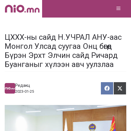
Skip
MEN
to
content
ЦХХХ-ны сайд Н.УЧРАЛ АНУ-аас
Монгол Улсад суугаа Онц бөгөөд
Бүрэн Эрхт Элчин сайд Ричард
Буанганыг хүлээн авч уулзлаа
Редакц
Хуваалца
Түг
Х
Т
2023-01-25
у
ү
в
г
а
э
а
э
л
х
ц
а
х