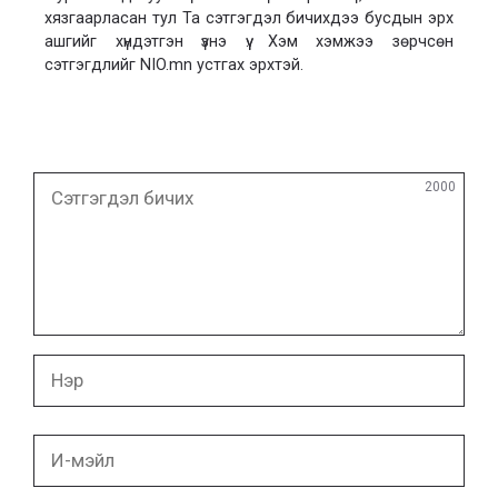
хязгаарласан тул Та сэтгэгдэл бичихдээ бусдын эрх
ашгийг хүндэтгэн үзнэ үү. Хэм хэмжээ зөрчсөн
сэтгэгдлийг NIO.mn устгах эрхтэй.
Сэтгэгдэл
2000
бичих
Нэр
И-
мэйл