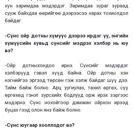
хүн заримдаа мэдэрдэг. Заримдаа зураг зураад
сууж байхдаа өөрийгөө дээрээсээ харах тохиолдол
байдаг.
-Сүнс ойр дотны хүмүүс дээрээ ирдэг үү, энгийн
хүмүүсийн хувьд сүнсийг мэдрэх хэлбэр нь юу
вэ?
-Ойр дотныхондоо ирнэ. Сүнсийг мэдэрдэг
хэлбэрүүд гэвэл зүүд байна. Ойр дотны хэн
нэгнийгээ эргээд төрсөн гэж хэлж байдаг шүү дээ.
Тийм байж болно. Арц уугиулах, тахил өргөх, сүү
өргөхөд гэнэт зурсхийх бодлууд орж ирэх зэргээс
мэдэрнэ. Сүнс нохойгоор дамжин ойрхон ирээд
буцах гээд олон янз байж болно.
-Сүнс юугаар хооллодог вэ?