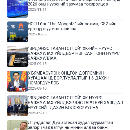
2026 оны нүүрсний зарчмаа тохиролцов
2025-11-11
HOTU баг “The MongolZ”-ийг хожиж, CS2-ийн
ертөнцөд шуугиан тарилаа
2025-10-05
“ЭРДЭНЭС ТАВАНТОЛГОЙ” ХК-ИЙН НҮҮРС
БАЯЖУУЛАХ ҮЙЛДВЭР НЭГ САЯ ТОНН НҮҮРС
БАЯЖУУЛЛАА
2025-09-15
У.БЯМБАСҮРЭН: ОНЦГОЙ ДЭГЛЭМИЙН
ХУГАЦААНД БОРЛУУЛАЛТЫГ 1.6 ДАХИН
НЭМЭГДҮҮЛЭВ
2025-09-10
“ЭРДЭНЭС ТАВАНТОЛГОЙ” ХК НҮҮРС
БАЯЖУУЛАХ ҮЙЛДВЭРЭЭС ГАРЧ БУЙ ХАЯГДАЛ
НҮҮРСИЙГ ДАХИН БОЛОВСРУУЛНА
2025-09-10
Л.Гүндалай: Дүр эсгэсэн худал хуурмагтай
эвлэрч чаддаггүй нь миний алдаа байж