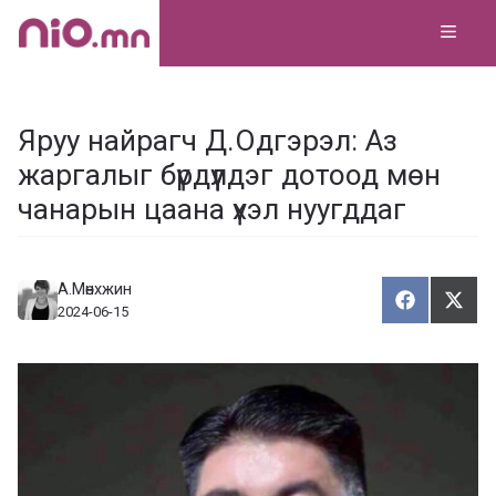
Skip
MEN
to
content
Яруу найрагч Д.Одгэрэл: Аз
жаргалыг бүрдүүлдэг дотоод мөн
чанарын цаана үхэл нуугддаг
А.Мөнхжин
Хуваалца
Түг
Х
Т
2024-06-15
у
ү
в
г
а
э
а
э
л
х
ц
а
х