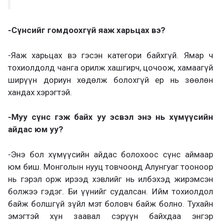
-Сүнсийг гомдоохгүй яаж харьцах вэ?
-Яаж харьцах вэ гэсэн категори байхгүй. Ямар ч
тохиолдолд чанга орилж хашгирч, цочоож, хамаагүй
ширүүн дориун хөдөлж болохгүй ер нь зөөлөн
хандах хэрэгтэй.
-Муу сүнс гэж байх уу эсвэл энэ нь хүмүүсийн
айдас юм уу?
-Энэ бол хүмүүсийн айдас болохоос сүнс аймаар
юм биш. Монголын нууц товчоонд Алунгуаг тооноор
нь гэрэл орж ирээд хэвлийг нь илбэхэд жирэмсэн
болжээ гэдэг. Би үүнийг судалсан. Ийм тохиолдол
байж болшгүй зүйл мэт боловч байж болно. Тухайн
эмэгтэй хүн заавал сэрүүн байхдаа энгэр