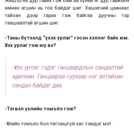
Жишээ нь дур тавих гэж байгаа хүний яг дур тавихын
өмнөх агшин нь гоё байдаг шиг. Хөшигний цаанаас
тайзан дээр гарах гэж байгаа дуучны тэр
таашаалтай агшин шиг.
-Таны бүтээлд “үхэх урлаг” гэсэн хэллэг байх юм.
Үхэх урлаг гэж юу вэ?
-Үхэх урлаг гэдэг ганцаардлын сандалтай
адилхан. Ганцаараа суухаар нэг аятайхан
сандал байдаг даа.
-Тэгвэл үхлийн томъёо гэж?
-Үхлийн томъёо бол төгсөшгүй хас тэмдэг мэт.