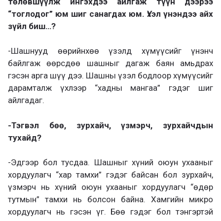
төлөвшүүлж ингэхдээ айлгаж түүн дээрээ
“тоглодог” юм шиг санагдах юм. Үхэл үнэндээ айх
зүйл биш…?
-Шашнууд өөрийнхөө үзэлд хүмүүсийг үнэнч
байлгаж өөрсдөө шашныг дагаж баян амьдрах
гэсэн арга шүү дээ. Шашны үзэл бодлоор хүмүүсийг
дарамталж үхлээр “хадны мангаа” гэдэг шиг
айлгадаг.
-Тэгвэл бөө, зурхайч, үзмэрч, зурхайчдын
тухайд?
-Эдгээр бол тусдаа. Шашныг хүний оюун ухааныг
хордуулагч “хар тамхи” гэдэг байсан бол зурхайч,
үзмэрч нь хүний оюун ухааныг хордуулагч “өдөр
тутмын” тамхи нь болсон байна. Хамгийн микро
хордуулагч нь гэсэн үг. Бөө гэдэг бол тэнгэртэй