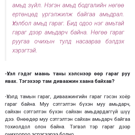
амьд зүйл. Нэгэн амьд бодгалийн нөгөө
ертөнцөд үргэлжилж байгаа амьдрал.
Үхэлбол амьд гараг. Бид одоо нэг амьтай
гараг дээр амьдарч байна. Нөгөө гараг
руугаа очихын тулд насаараа бэлдэх
хэрэгтэй.
-Үхэл гэдэг маань таны хэлснээр өөр гараг руу
явах. Тэгэхээр там диваажин хаана байхав?
-Үхэлд тамын гараг, диваажингийн гараг гэсэн хоёр
гараг байна. Муу сэтгэлтэн бүхэн муу амьдарч,
сайхан сэтгэлтэн бүхэн сайхан амьдардаггүй шүү
дээ. Өнөөдөр муу сэтгэлтэн сайхан амьдарч байгаа
тохиолдол олон байна. Тэгвэл тэр гараг дээр
очихоороо эсрэгээрээ болно.