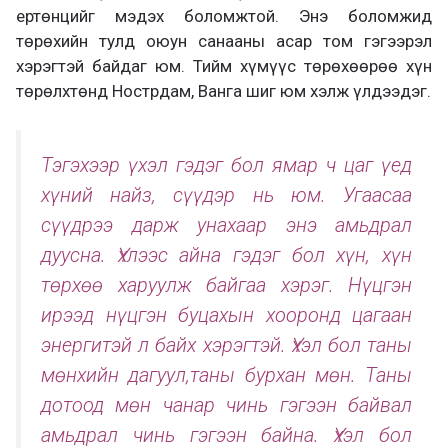
ертөнцийг мэдэх боломжтой. Энэ боломжид
төрөхийн тулд оюун санааны асар том гэгээрэл
хэрэгтэй байдаг юм. Тийм хүмүүс төрөхөөрөө хүн
төрөлхтөнд Нострдам, Ванга шиг юм хэлж үлдээдэг.
Тэгэхээр үхэл гэдэг бол ямар ч цаг үед
хүний найз, сүүдэр нь юм. Угаасаа
сүүдрээ дарж унахаар энэ амьдрал
дуусна. Үхлээс айна гэдэг бол хүн, хүн
төрхөө харуулж байгаа хэрэг. Нүцгэн
ирээд нүцгэн буцахын хооронд цагаан
энергитэй л байх хэрэгтэй. Үхэл бол таны
мөнхийн дагуул,таны бурхан мөн. Таны
дотоод мөн чанар чинь гэгээн байвал
амьдрал чинь гэгээн байна. Үхэл бол