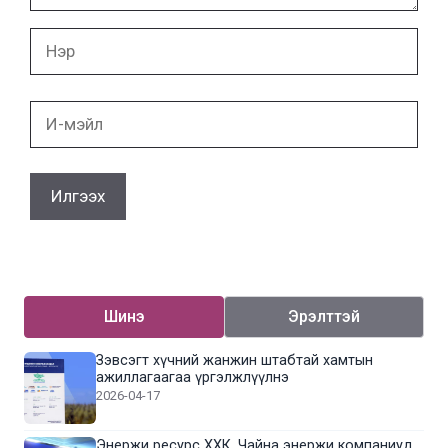
Нэр
И-
мэйл
Шинэ
Эрэлттэй
Зэвсэгт хүчний жанжин штабтай хамтын
ажиллагаагаа үргэлжлүүлнэ
2026-04-17
Энержи ресурс ХХК, Чайна энержи компаниуд