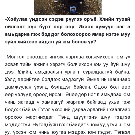
-Хоёулаа үндсэн сэдэв рүүгээ оръё. Үхлийн тухай
ойлголт хүн бүрт өөр өөр. Ихэнх хүмүүс нэг л
амьдарна гэж боддог болохоороо ямар нэгэн муу
зүйл хийхээс айдаггүй юм болов уу?
-Монгол өнөөдөр ингэж яартлаа хөгжчихсөн юм уу
эсвэл тийм ажилч хэрэгч болчихсон юм уу. Үгүй шүү
дээ. Үхлийн, амьдралын урлагт суралцаагүй байна.
Үхэлд өөрийгөө бэлдэж мэдэхгүй. Өмнө нь шашнаар
дамжуулан үхэлд бэлддэг байсан. Одоо бол өөр
өөр үзлүүд ороод ирсэн. Өнөөдөр нэг л амьдрах юм
чинь яагаад ч хамаагүй жаргаж байгаад үхье гэж
бодож байна. Гэтэл үхсэний дараа эрлэгийн хаалгаар
орохоо мартчихдаг. Тэнд шүүлгэнэ шүү гэдгээ
мэддэггүй. Нүгэл,буян гэж байдаг ч юм уу, үгүй ч юм
уу, үхсэн юм чинь юугаа мэдрэх юм гэдэг. Тэгвэл