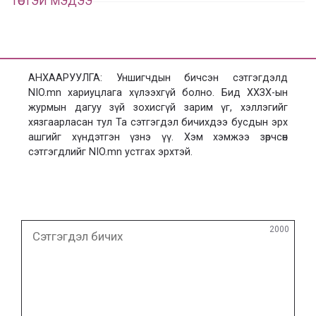
ТӨСТЭЙ МЭДЭЭ
АНХААРУУЛГА: Уншигчдын бичсэн сэтгэгдэлд
NIO.mn хариуцлага хүлээхгүй болно. Бид ХХЗХ-ын
журмын дагуу зүй зохисгүй зарим үг, хэллэгийг
хязгаарласан тул Та сэтгэгдэл бичихдээ бусдын эрх
ашгийг хүндэтгэн үзнэ үү. Хэм хэмжээ зөрчсөн
сэтгэгдлийг NIO.mn устгах эрхтэй.
Сэтгэгдэл
2000
бичих