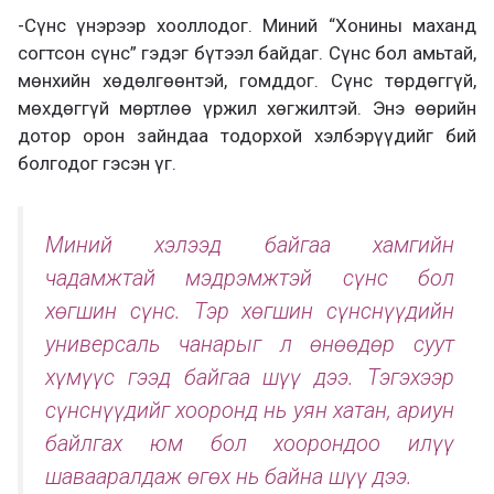
-Сүнс үнэрээр хооллодог. Миний “Хонины маханд
согтсон сүнс” гэдэг бүтээл байдаг. Сүнс бол амьтай,
мөнхийн хөдөлгөөнтэй, гомддог. Сүнс төрдөггүй,
мөхдөггүй мөртлөө үржил хөгжилтэй. Энэ өөрийн
дотор орон зайндаа тодорхой хэлбэрүүдийг бий
болгодог гэсэн үг.
Миний хэлээд байгаа хамгийн
чадамжтай мэдрэмжтэй сүнс бол
хөгшин сүнс. Тэр хөгшин сүнснүүдийн
универсаль чанарыг л өнөөдөр суут
хүмүүс гээд байгаа шүү дээ. Тэгэхээр
сүнснүүдийг хооронд нь уян хатан, ариун
байлгах юм бол хоорондоо илүү
шавааралдаж өгөх нь байна шүү дээ.