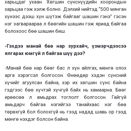
харьцдаг ухаан. Хөгшин сүнснүүдийн хоорондын
харьцаа гэж хэлж болно. Дэлхий нийтэд “500 мянган
хүнээс дээш хүн шүтэж байгааг шашин гэнэ” гэсэн
нэг загвараараа л бөөгийн шашин гэж яриад байгаа
болохоос бөө шашин биш.
-Гэхдээ манай бөө нар зурхайч, үзмэрчдээсээ
ялгарах юмгүй л байгаа шүү дээ?
-Манай бөө нар бөөг бас л хүн айлгах, мөнгө олох
арга хэрэгсэл болгосон. Өнөөдөр хэдэн сүнсний
хүчийг агуулсан байна, хэр их хөгшин сүнс байна
гэдгээс бөө хүчтэй хүчгүй байх нь хамаарна. Бөөг
ерөөсөө л амьдрах тоглолт болгосон. Гайгүй
амьдарч байгаа нэгийгээ танайхаас нэг бөө
төрөхгүй бол болохгүй нь гээд надад шавь ор гээд
мөнгө нэхдэг болсон байна.