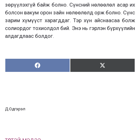
зөрүүлэхгүй байж болно. Сүнсний нөлөөлөл асар их
болсон вакум орон зайн нөлөөлөлд орж болно. Сүнс
зарим хүмүүст харагддаг. Тэр хүн айснаасаа болж
солиордог тохиолдол бий. Энэ нь гэрлэн бүрхүүлийн
алдагдлаас болдог.
Хуваалцах:
Түгээх:
Х
Т
у
ү
в
г
а
э
а
э
л
х
ц
а
Д.Одгэрэл
х