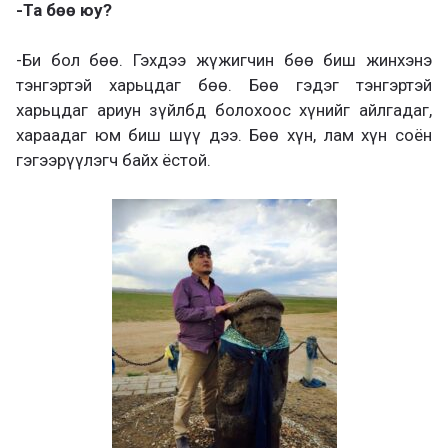
-Та бөө юу?
-Би бол бөө. Гэхдээ жүжигчин бөө биш жинхэнэ
тэнгэртэй харьцдаг бөө. Бөө гэдэг тэнгэртэй
харьцдаг ариун зүйлбд болохоос хүнийг айлгадаг,
хараадаг юм биш шүү дээ. Бөө хүн, лам хүн соён
гэгээрүүлэгч байх ёстой.