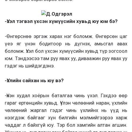
-Үхэл тэгвэл үхсэн хүмүүсийн хувьд юу юм бэ?
-Өнгөрснөө эргэж харах нэг боломж. Өнгөрсөн цаг
үеэ яг үнэн бодитоор нь дүгнэх, амьсгал авах
боломж. Үхэл бол үхсэн хүмүүсийн хувьд түр зогсоол
юм. Тэндээсээ там руу явах уу, диваажин руу явах уу
гэдэг нь шийдэгдэнэ.
-Үхлийн сайхан нь юу вэ?
-Үнэн худал хоёрын баталгаа чинь үхэл. Гэхдээ өөр
гараг ертөнцийн хувьд. Үүлэн чөлөөний наран, үхлийн
чөлөөний жаргал гэдэг чинь үхлийнх нь үүд нь
нээгдэж байгааг хүн билгийн мэлмийгээрээ харж
чаддаг л байхгүй юу. Тэр бол хамгийн алтан агшин.