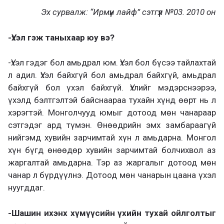
Эх сурвалж: “Ирмүүн лайф” сэтгүүл №03. 2010 он
-Үхэл гэж таныхаар юу вэ?
-Үхэл гэдэг бол амьдрал юм. Үхэл бол бүсээ тайлахтай
л адил. Үхэл байхгүй бол амьдрал байхгүй, амьдрал
байхгүй бол үхэл байхгүй. Үхлийг мэдэрснээрээ,
үхэлд бэлтгэлтэй байснаараа тухайн хүнд өөрт нь л
хэрэгтэй. Монголчууд юмыг дотоод мөн чанараар
сэтгэдэг ард түмэн. Өнөөдрийн эмх замбараагүй
нийгэмд хувийн зарчимтай хүн л амьдарна. Монгол
хүн бүгд өнөөдөр хувийн зарчимтай болчихвол аз
жаргалтай амьдарна. Тэр аз жаргалыг дотоод мөн
чанар л бүрдүүлнэ. Дотоод мөн чанарын цаана үхэл
нуугддаг.
-Шашин ихэнх хүмүүсийн үхийн тухай ойлголтыг