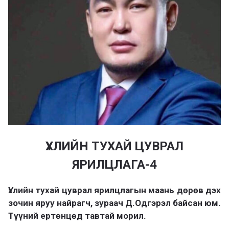
ҮХЛИЙН ТУХАЙ ЦУВРАЛ
ЯРИЛЦЛАГА-4
Үхлийн тухай цуврал ярилцлагын маань дөрөв дэх
зочин яруу найрагч, зураач Д.Одгэрэл байсан юм.
Түүний ертөнцөд тавтай морил.