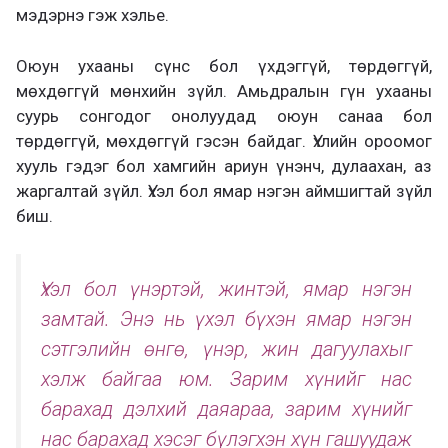
мэдэрнэ гэж хэлье.
Оюун ухааны сүнс бол үхдэггүй, төрдөггүй,
мөхдөггүй мөнхийн зүйл. Амьдралын гүн ухааны
суурь сонгодог онолуудад оюун санаа бол
төрдөггүй, мөхдөггүй гэсэн байдаг. Үхлийн ороомог
хууль гэдэг бол хамгийн ариун үнэнч, дулаахан, аз
жаргалтай зүйл. Үхэл бол ямар нэгэн аймшигтай зүйл
биш.
Үхэл бол үнэртэй, жинтэй, ямар нэгэн
замтай. Энэ нь үхэл бүхэн ямар нэгэн
сэтгэлийн өнгө, үнэр, жин дагуулахыг
хэлж байгаа юм. Зарим хүнийг нас
барахад дэлхий даяараа, зарим хүнийг
нас барахад хэсэг бүлэгхэн хүн гашуудаж