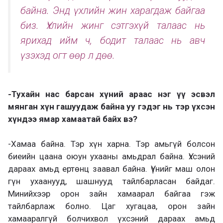
байна. Энд үхлийн жин харагдаж байгаа
биз. Үхлийн жинг сэтгэхүй талаас нь
ярихад ийм ч, бодит талаас нь авч
үзэхэд огт өөр л дөө.
-Тухайн нас барсан хүний араас нэг үү эсвэл
мянган хүн гашуудаж байна уу гэдэг нь тэр үхсэн
хүндээ ямар хамаатай байх вэ?
-Хамаа байна. Тэр хүн харна. Тэр амьгүй болсон
биеийн цаана оюун ухааны амьдрал байна. Үхсэний
дараах амьд ертөнц заавал байна. Үүнийг маш олон
гүн ухаанууд, шашнууд тайлбарласан байдаг.
Минийхээр орон зайн хамаарал байгаа гэж
тайлбарлаж болно. Цаг хугацаа, орон зайн
хамааралгүй болчихвол үхсэний дараах амьд