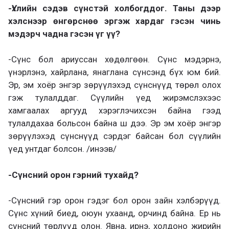
-Үхлийн сэдэв сүнстэй холбогддог. Таны дээр
хэлснээр өнгөрснөө эргэж хардаг гэсэн чинь
мэдэрч чадна гэсэн үг үү?
-Сүнс бол ариуссан хөдөлгөөн. Сүнс мэдэрнэ,
үнэрлэнэ, хайрлана, янаглана сүнсэнд бүх юм бий.
Эр, эм хоёр энгэр зөрүүлэхэд сүнснүүд төрөл олох
гэж тулалддаг. Сүүлийн үед жирэмслэхээс
хамгаалах аргууд хэрэглэчихсэн байна гээд
тулалдахаа больсон байна ш дээ. Эр эм хоёр энгэр
зөрүүлэхэд сүнснүүд сэрдэг байсан бол сүүлийн
үед унтдаг болсон. /инээв/
-Сүнсний орон гэрний тухайд?
-Сүнсний гэр орон гэдэг бол орон зайн хэлбэрүүд.
Сүнс хүний биед, оюун ухаанд, орчинд байна. Ер нь
сүнсний төрлүүд олон. Явна, ирнэ, холдоно жирийн