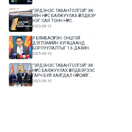
“ЭРДЭНЭС ТАВАНТОЛГОЙ” ХК-
ИЙН НҮҮРС БАЯЖУУЛАХ ҮЙЛДВЭР
НЭГ САЯ ТОНН НҮҮРС
БАЯЖУУЛЛАА
2025-09-15
У.БЯМБАСҮРЭН: ОНЦГОЙ
ДЭГЛЭМИЙН ХУГАЦААНД
БОРЛУУЛАЛТЫГ 1.6 ДАХИН
НЭМЭГДҮҮЛЭВ
2025-09-10
“ЭРДЭНЭС ТАВАНТОЛГОЙ” ХК
НҮҮРС БАЯЖУУЛАХ ҮЙЛДВЭРЭЭС
ГАРЧ БУЙ ХАЯГДАЛ НҮҮРСИЙГ
ДАХИН БОЛОВСРУУЛНА
2025-09-10
Л.Гүндалай: Дүр эсгэсэн худал
хуурмагтай эвлэрч чаддаггүй
нь миний алдаа байж магадгүй
2025-09-05
ЦОГТЦЭЦИЙ СУМЫН ЦАГААН-
ОВОО, СИЙРСТ БАГИЙН
ИРГЭДИЙН ТӨЛӨӨЛӨЛ НҮҮРС