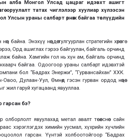
ын алба Монгол Улсад цацраг идэвхт ашигт
нгө оруулалт татах чиглэлээр хуулиар хүлээсэн
ол Улсын ураны салбарт өрнөж байгаа төслүүдийн
ц байна. Энэхүү нөөцдөө тулгуурлан стратегийн хөрөнгө
 гэрээ, Орд ашиглах гэрээ байгуулан, байгаль орчинд
лаж байна. Хамгийн гол нь хүн ам, байгаль орчинд
эр анхаарч байгаа. Одоогоор ураны салбарт идэвхтэй
омпани бол “Бадрах Энержи”, “Гурвансайхан” ХХК.
-Овоо, Дулаан-Уул, Өмнөд гэсэн гурван ордод нөөцөө
г жил гаруй хугацаанд явууллаа.
 гарсан бэ?
олборлолт явуулахад метал авалт төсөөлснөөс сайн
раас хэрэглэгдэх химийн уусмал, хүхрийн хүчлийн
ооцоолол гарсан. Үүнтэй холбоотойгоор “Бадрах