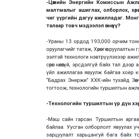
-Цөмийн Энергийн Комиссын Ажл
малтмалыг ашиглах, олборлох, хөрө
чиг үүргийн дагуу ажилладаг. Монг
талаар товч мэдээлэл өгнө үү?
-Ураны 13 ордод 193,000 орчим тонн нөө
оруулагчийг татаж, Хөрөнгө оруулалтын
ээлтэй технологи нэвтрүүлэхээр ажил
сөрөг нөлөөгүй, эрсдэлгүй байх тал дэ
үйл ажиллагаа явуулж байгаа хоёр к
“Бадрах Энержи” ХХК-ийн тухайд Зөөвч
тогтоож, технологийн туршилтын ажлы
-Технологийн туршилтын үр дүн хэр
-Маш сайн гарсан. Туршилтын аргаар 
байлаа. Уусган олборлолт явуулах уч
зарцуулалт харьцангуй бага байх т