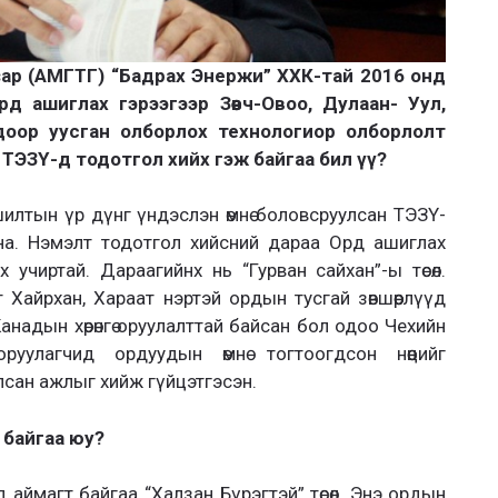
ар (АМГТГ) “Бадрах Энержи” ХХК-тай 2016 онд
д ашиглах гэрээгээр Зөөвч-Овоо, Дулаан- Уул,
доор уусган олборлох технологиор олборлолт
ТЭЗҮ-д тодотгол хийх гэж байгаа бил үү?
ршилтын үр дүнг үндэслэн өмнө боловсруулсан ТЭЗҮ-
на. Нэмэлт тодотгол хийсний дараа Орд ашиглах
учиртай. Дараагийнх нь “Гурван сайхан”-ы төсөл.
Хайрхан, Хараат нэртэй ордын тусгай зөвшөөрлүүд
Канадын хөрөнгө оруулалттай байсан бол одоо Чехийн
ө оруулагчид ордуудын өмнө тогтоогдсон нөөцийг
илсан ажлыг хийж гүйцэтгэсэн.
 байгаа юу?
вд аймагт байгаа “Халзан Бүрэгтэй” төсөл. Энэ ордын