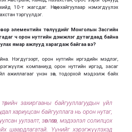
лхийд 10-т жагсдаг. Нөөцөө хайгуулаар нэмэгдүүлэх
хстан тэргүүлдэг.
овор элементийн төслүүдийг Монголын Засгийн
тусгадаг ч орон нутгийн дэмжлэг дутагдаад байна
руулах ямар ажлууд харагдаж байгаа вэ?
йна. Нэгдүгээрт, орон нутгийн иргэдийн мэдлэг,
 хэрэгжүүлж компаниуд орон нутгийн иргэд, засаг
үйл ажиллагааг үнэн зөв, тодорхой мэдээлж байх
 төрийн захиргааны байгууллагуудын үйл
уудал хариуцсан байгууллага нь орон нутаг,
лсан уулзалт, зөвлөгөөн, мэдээлэл солилцох
айх шаардлагатай. Үүнийг хэрэгжүүлэхэд