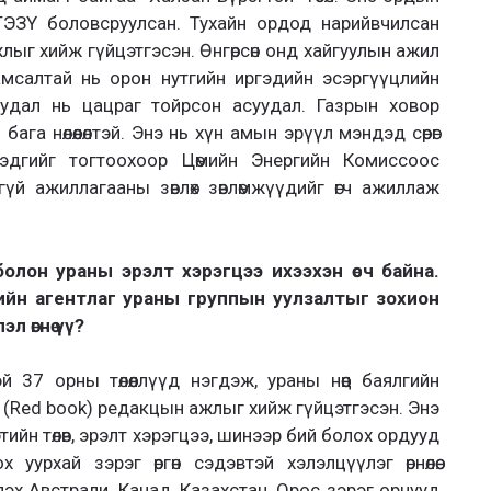
 ТЭЗҮ боловсруулсан. Тухайн ордод нарийвчилсан
жлыг хийж гүйцэтгэсэн. Өнгөрсөн онд хайгуулын ажил
мсалтай нь орон нутгийн иргэдийн эсэргүүцлийн
уудал нь цацраг тойрсон асуудал. Газрын ховор
га нөлөөлөлтэй. Энэ нь хүн амын эрүүл мэндэд сөрөг
 гэдгийг тогтоохоор Цөмийн Энергийн Комиссоос
үй ажиллагааны зөвлөх зөвлөмжүүдийг өгч ажиллаж
лон ураны эрэлт хэрэгцээ ихээхэн өсч байна.
йн агентлаг ураны группын уулзалтыг зохион
л өгнө үү?
й 37 орны төлөөллүүд нэгдэж, ураны нөөц баялгийн
 (Red book) редакцын ажлыг хийж гүйцэтгэсэн. Энэ
этийн төлөв, эрэлт хэрэгцээ, шинээр бий болох ордууд
урхай зэрэг өргөн сэдэвтэй хэлэлцүүлэг өрнөлөө.
үлэх Австрали, Канад, Казахстан, Орос зэрэг орнууд