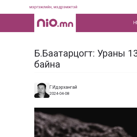
Skip
мэргэжлийн, мэдрэмжтэй
to
content
НҮ
Б.Баатарцогт: Ураны 13
байна
Г.Идэрхангай
2024-04-08