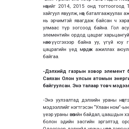
нөөцийг 2014, 2015 онд тогтоогоод
хайгуул явуулж, нөөц баталгаажуулах а
нь эрчимтэй явагдаж байсан ч хара
улмаас түр зогсоод байна. Гол ас
элементийн ордод цацраг харьцангуй ба
нөлөө үүсгэхээр байна уу, үгүй юу
цацрагийн үед мөрдөж ажиллах аюулг
байгаа.
-Дэлхийд газрын ховор элемент бо
Саяхан Олон улсын атомын энерги
байгуулсан. Энэ талаар товч мэдээлэ
-Энэ уулзалтад дэлхийн ураны нөөцтэ
мэдээллийг нэгтгэсэн “Улаан ном”-ын
үеэр ураны өнөөгийн байдал, цаашдын х
болон эдийн засгийн эргэлтэд орох у
Одоогоор дэлхийд ураны нөөцөөр тэргү