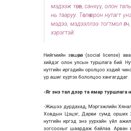
мэдээж төсөв, санхүү, олон та
нь тааруу. Төслөө орон нутагт ү
мэдээ, мэдээллээ тогтмол өгч,
хэрэгтэй.
Нийгмийн зөвшөөрөл (social license)
хийдэг олон улсын туршлага бий. Ну
нутгийн иргэдийн оролцоо хэдий чинээ
үр ашиг хүртэх бололцоо хангагддаг.
-Яг энэ тал дээр та ямар туршлага 
-Жишээ дурдахад, Мэргэжлийн Хянал
Ховдын Цэцэг, Дарви сумд орших Хө
нутгийн иргэд энэ уурхайн үйл ажи
зогсоохыг шаардаж байлаа. Арван ж