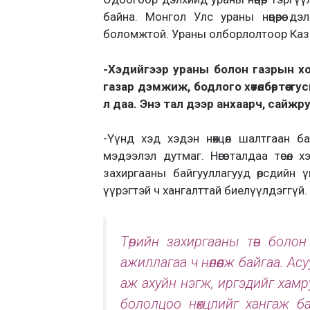
байна. Монгол Улс ураны нөөцөөрөө дэ
боломжтой. Ураны олборлолтоор Каза
-Хэдийгээр ураны болон газрын х
газар дэмжиж, бодлого хөтөлбөртөө 
л даа. Энэ тал дээр анхаарч, сайж
-Үүнд хэд хэдэн нөхцөл шалтгаан ба
мэдээлэл дутмаг. Нөгөө талдаа төсөл
захиргааны байгууллагууд өөрсдийн 
үүрэгтэй ч хангалттай биелүүлдэггүй.
Төрийн захиргааны төв болон
ажиллагаа ч нөлөөлж байгаа. Ас
аж ахуйн нэгж, иргэдийг хамруу
бололцоо нөхцлийг хангаж б