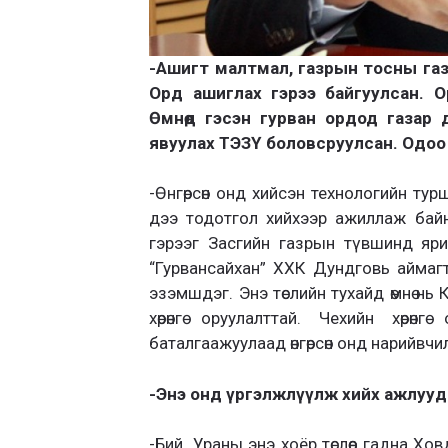
-Ашигт малтмал, газрын тосны газ
Орд ашиглах гэрээ байгуулсан. Ор
Өмнөд гэсэн гурван ордод газар 
явуулах ТЭЗҮ боловсруулсан. Одоо 
-Өнгөрсөн онд хийсэн технологийн ту
дээ тодотгол хийхээр ажиллаж бай
гэрээг Засгийн газрын түвшинд ярих 
“Гурвансайхан” ХХК Дундговь аймагт 
эзэмшдэг. Энэ төслийн тухайд өмнө нь 
хөрөнгө оруулалттай. Чехийн хөрөнг
баталгаажуулаад өнгөрсөн онд нарийвч
-Энэ онд үргэлжлүүлж хийх ажлууд
-Бий. Ураны энэ хоёр төслөөс гадна Хо