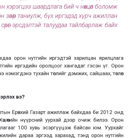
лын хэрэгцээ шаардлага бий ч нөхцөл боломж
нэн зөвөөр таниулж, бүх иргэдэд хүрч ажиллан
 сөрөг эрсдэлтэй талуудаа тайлбарлаж байх
 авахдаа орон нутгийн иргэдтэй харилцан ярилцлага
тгийн иргэдийн оролцоог хангадаг гэсэн үг. Орон
 нэмэгдэнэ тухайн төслийг дэмжих, сайшаах, төслөөс
нэрлэх вэ?
тын Ерөнхий Газарт ажиллаж байхдаа би 2012 онд
шөөтийн нүүрсний уурхай дээр очиж билээ. Орон
ллагааг 100 хувь эсэргүүцэж байсан юм. Уурхайг
илийн дараа эргээд харахад, тэнд орон нутгийн