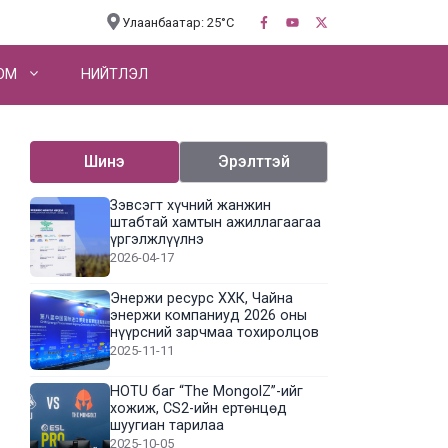
Улаанбаатар: 25°C
OM
НИЙТЛЭЛ
Шинэ
Эрэлттэй
Зэвсэгт хүчний жанжин
штабтай хамтын ажиллагаагаа
үргэлжлүүлнэ
2026-04-17
Энержи ресурс ХХК, Чайна
энержи компаниуд 2026 оны
нүүрсний зарчмаа тохиролцов
2025-11-11
HOTU баг “The MongolZ”-ийг
хожиж, CS2-ийн ертөнцөд
шуугиан тарилаа
2025-10-05