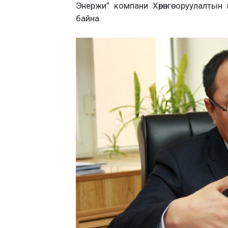
Энержи” компани Хөрөнгө оруулалтын
байна.