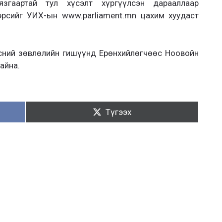
згаартай тул хүсэлт хүргүүлсэн дарааллаар
эрсийг УИХ-ын www.parliament.mn цахим хуудаст
эсний зөвлөлийн гишүүнд Ерөнхийлөгчөөс Ноовойн
айна.
Түгээх:
Түгээх