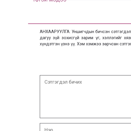
АНХААРУУЛГА: Уншигчдын бичсэн сэтгэгдэлд
дагуу зүй зохисгүй зарим үг, хэллэгийг х
хүндэтгэн үзнэ үү. Хэм хэмжээ зөрчсөн сэтгэ
Сэтгэгдэл
бичих
Нэр