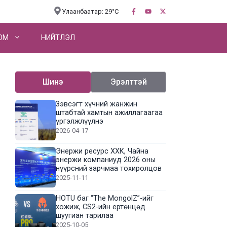
Улаанбаатар: 29°C
OM
НИЙТЛЭЛ
Шинэ
Эрэлттэй
Зэвсэгт хүчний жанжин
штабтай хамтын ажиллагаагаа
үргэлжлүүлнэ
2026-04-17
Энержи ресурс ХХК, Чайна
энержи компаниуд 2026 оны
нүүрсний зарчмаа тохиролцов
2025-11-11
HOTU баг “The MongolZ”-ийг
хожиж, CS2-ийн ертөнцөд
шуугиан тарилаа
2025-10-05