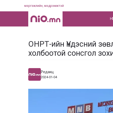
Skip
мэргэжлийн, мэдрэмжтэй
to
content
НҮ
ОНРТ-ийн Үндэсний зөв
холбоотой сонсгол зох
Редакц
2024-01-04