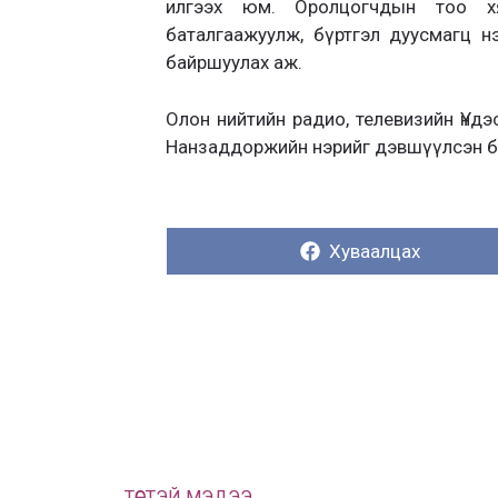
илгээх юм. Оролцогчдын тоо хя
баталгаажуулж, бүртгэл дуусмагц н
байршуулах аж.
Олон нийтийн радио, телевизийн Үнд
Нанзаддоржийн нэрийг дэвшүүлсэн б
Хуваалцах:
Хуваалцах
ТӨСТЭЙ МЭДЭЭ