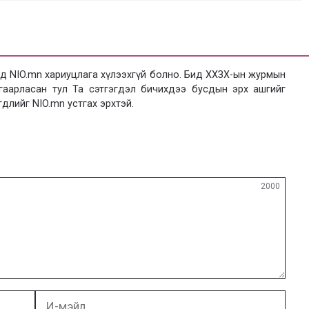
 NIO.mn хариуцлага хүлээхгүй болно. Бид ХХЗХ-ын журмын
язгаарласан тул Та сэтгэгдэл бичихдээ бусдын эрх ашгийг
гдлийг NIO.mn устгах эрхтэй.
2000
И-