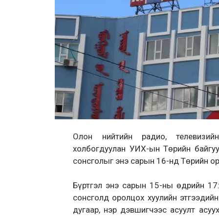
Олон нийтийн радио, телевизий
холбогдуулан УИХ-ын Төрийн байгу
сонсголыг энэ сарын 16-нд Төрийн ор
Бүртгэл энэ сарын 15-ны өдрийн 17
сонсголд оролцох хуулийн этгээдийн 
дугаар, нэр дэвшигчээс асуулт асуу