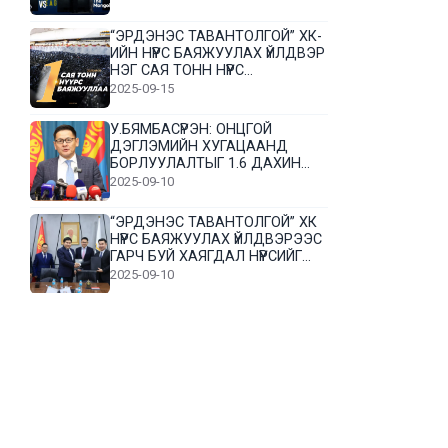
“ЭРДЭНЭС ТАВАНТОЛГОЙ” ХК-
ИЙН НҮҮРС БАЯЖУУЛАХ ҮЙЛДВЭР
НЭГ САЯ ТОНН НҮҮРС
БАЯЖУУЛЛАА
2025-09-15
У.БЯМБАСҮРЭН: ОНЦГОЙ
ДЭГЛЭМИЙН ХУГАЦААНД
БОРЛУУЛАЛТЫГ 1.6 ДАХИН
НЭМЭГДҮҮЛЭВ
2025-09-10
“ЭРДЭНЭС ТАВАНТОЛГОЙ” ХК
НҮҮРС БАЯЖУУЛАХ ҮЙЛДВЭРЭЭС
ГАРЧ БУЙ ХАЯГДАЛ НҮҮРСИЙГ
ДАХИН БОЛОВСРУУЛНА
2025-09-10
Л.Гүндалай: Дүр эсгэсэн худал
хуурмагтай эвлэрч чаддаггүй
нь миний алдаа байж магадгүй
2025-09-05
ЦОГТЦЭЦИЙ СУМЫН ЦАГААН-
ОВОО, СИЙРСТ БАГИЙН
ИРГЭДИЙН ТӨЛӨӨЛӨЛ НҮҮРС