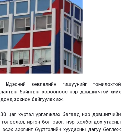
н Үндэсний зөвлөлийн гишүүнийг томилохтой
улалтын байнгын хорооноос нэр дэвшигчтэй хийх
донд зохион байгуулах аж.
:30 цаг хүртэл үргэлжлэх бөгөөд нэр дэвшигчийн
төлөөлөл, иргэн бол овог, нэр, холбогдох утасны
х эсэх зэргийг бүртгэлийн хуудасны дагуу бөглөж