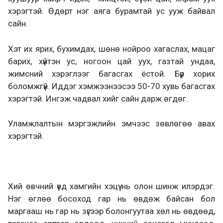
хэрэгтэй. Өдөрт нэг аяга бурамтай ус ууж байвал
сайн.
Хэт их ярих, бухимдах, шөнө нойроо хагаслах, мацаг
барих, хүйтэн ус, ногоон цай уух, газтай ундаа,
жимсний хэрэглээг багасгах ёстой. Бүр хорих
боломжгүй. Иддэг хэмжээнээсээ 50-70 хувь багасгах
хэрэгтэй. Ингэж чадвал хийг сайн дарж өгдөг.
Уламжлалтын мэргэжлийн эмчээс зөвлөгөө авах
хэрэгтэй.
Хий өвчний үед хамгийн хэцүү нь олон шинж илэрдэг.
Нэг өглөө босоход гар нь өвдөж байсан бол
маргааш нь гар нь зүгээр болонгуутаа хөл нь өвдөөд,