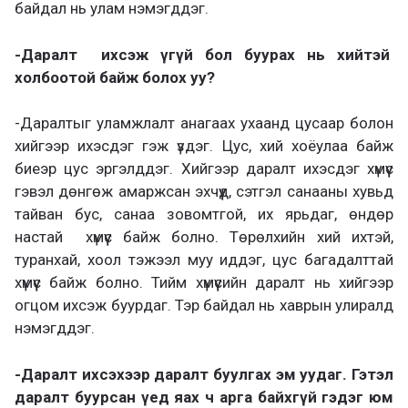
байдал нь улам нэмэгддэг.
-Даралт ихсэж үгүй бол буурах нь хийтэй
холбоотой байж болох уу?
-Даралтыг уламжлалт анагаах ухаанд цусаар болон
хийгээр ихэсдэг гэж үздэг. Цус, хий хоёулаа байж
биеэр цус эргэлддэг. Хийгээр даралт ихэсдэг хүмүүс
гэвэл дөнгөж амаржсан эхчүүд, сэтгэл санааны хувьд
тайван бус, санаа зовомтгой, их ярьдаг, өндөр
настай хүмүүс байж болно. Төрөлхийн хий ихтэй,
туранхай, хоол тэжээл муу иддэг, цус багадалттай
хүмүүс байж болно. Тийм хүмүүсийн даралт нь хийгээр
огцом ихсэж буурдаг. Тэр байдал нь хаврын улиралд
нэмэгддэг.
-Даралт ихсэхээр даралт буулгах эм уудаг. Гэтэл
даралт буурсан үед яах ч арга байхгүй гэдэг юм