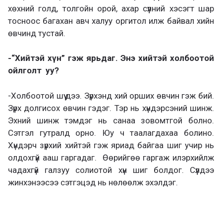
хөхний голд, толгойн орой, ахар сүүлний хэсэгт шар
тосноос багахан авч халуу оргитол илж байвал хийн
өвчинд тустай.
-“Хийтэй хүн” гэж ярьдаг. Энэ хийтэй холбоотой
ойлголт уу?
-Холбоотой шүү дээ. Зүрхэнд хий орших өвчин гэж бий.
Зүрх долгисох өвчин гэдэг. Тэр нь хүндэрсэний шинж.
Эхний шинж тэмдэг нь санаа зовомтгой болно.
Сэтгэл гутралд орно. Юу ч таалагдахаа болино.
Хүндэрч зүрхий хийтэй гэж яриад байгаа шиг учир нь
олдохгүй ааш гаргадаг. Өөрийгөө гаргаж илэрхийлж
чадахгүй галзуу солиотой хүн шиг болдог. Сүүлдээ
жинхэнээсээ сэтгэцэд нь нөлөөлж эхэлдэг.