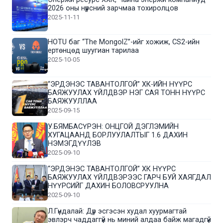
2026 оны нүүрсний зарчмаа тохиролцов
2025-11-11
HOTU баг “The MongolZ”-ийг хожиж, CS2-ийн
ертөнцөд шуугиан тарилаа
2025-10-05
“ЭРДЭНЭС ТАВАНТОЛГОЙ” ХК-ИЙН НҮҮРС
БАЯЖУУЛАХ ҮЙЛДВЭР НЭГ САЯ ТОНН НҮҮРС
БАЯЖУУЛЛАА
2025-09-15
У.БЯМБАСҮРЭН: ОНЦГОЙ ДЭГЛЭМИЙН
ХУГАЦААНД БОРЛУУЛАЛТЫГ 1.6 ДАХИН
НЭМЭГДҮҮЛЭВ
2025-09-10
“ЭРДЭНЭС ТАВАНТОЛГОЙ” ХК НҮҮРС
БАЯЖУУЛАХ ҮЙЛДВЭРЭЭС ГАРЧ БУЙ ХАЯГДАЛ
НҮҮРСИЙГ ДАХИН БОЛОВСРУУЛНА
2025-09-10
Л.Гүндалай: Дүр эсгэсэн худал хуурмагтай
эвлэрч чаддаггүй нь миний алдаа байж магадгүй