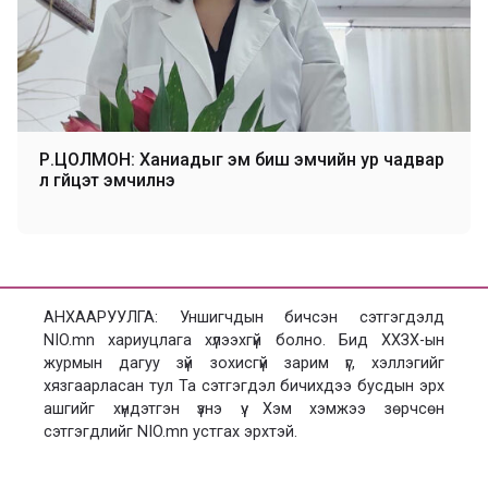
Р.ЦОЛМОН: Ханиадыг эм биш эмчийн ур чадвар
л гүйцэт эмчилнэ
АНХААРУУЛГА: Уншигчдын бичсэн сэтгэгдэлд
NIO.mn хариуцлага хүлээхгүй болно. Бид ХХЗХ-ын
журмын дагуу зүй зохисгүй зарим үг, хэллэгийг
хязгаарласан тул Та сэтгэгдэл бичихдээ бусдын эрх
ашгийг хүндэтгэн үзнэ үү. Хэм хэмжээ зөрчсөн
сэтгэгдлийг NIO.mn устгах эрхтэй.