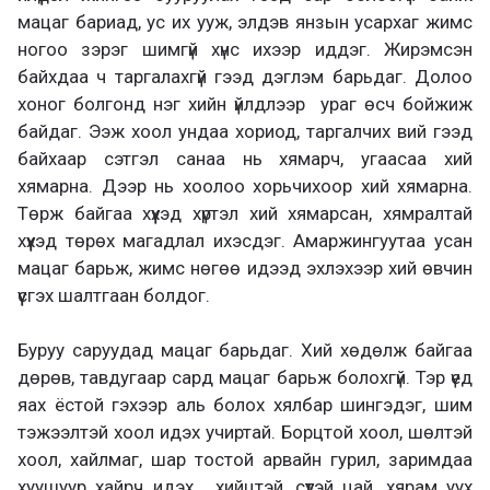
мацаг бариад, ус их ууж, элдэв янзын усархаг жимс
ногоо зэрэг шимгүй хүнс ихээр иддэг. Жирэмсэн
байхдаа ч таргалахгүй гээд дэглэм барьдаг. Долоо
хоног болгонд нэг хийн үйлдлээр ураг өсч бойжиж
байдаг. Ээж хоол ундаа хориод, таргалчих вий гээд
байхаар сэтгэл санаа нь хямарч, угаасаа хий
хямарна. Дээр нь хоолоо хорьчихоор хий хямарна.
Төрж байгаа хүүхэд хүртэл хий хямарсан, хямралтай
хүүхэд төрөх магадлал ихэсдэг. Амаржингуутаа усан
мацаг барьж, жимс нөгөө идээд эхлэхээр хий өвчин
үүсгэх шалтгаан болдог.
Буруу саруудад мацаг барьдаг. Хий хөдөлж байгаа
дөрөв, тавдугаар сард мацаг барьж болохгүй. Тэр үед
яах ёстой гэхээр аль болох хялбар шингэдэг, шим
тэжээлтэй хоол идэх учиртай. Борцтой хоол, шөлтэй
хоол, хайлмаг, шар тостой арвайн гурил, заримдаа
хуушуур хайрч идэх, хийцтэй, сүүтэй цай, хярам уух