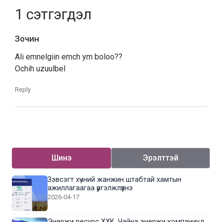
1
сэтгэгдэл
Зочин
Ali emnelgiin emch ym boloo??
Ochih uzuulbel
Reply
Шинэ
Эрэлттэй
Зэвсэгт хүчний жанжин штабтай хамтын
ажиллагаагаа үргэлжлүүлнэ
2026-04-17
Энержи ресурс ХХК, Чайна энержи компаниуд