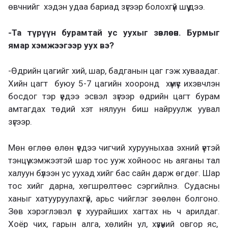
өвчнийг хэдэн удаа бариад зүгээр болохгүй шүү дээ.
-Та түрүүн бурамтай ус уухыг зөвлөсөн. Бурмыг
ямар хэмжээгээр уух вэ?
-Өдрийн цагийг хий, шар, бадганын цаг гэж хуваадаг.
Хийн цагт буюу 5-7 цагийн хооронд хүмүүс ихэвчлэн
босдог тэр үедээ эсвэл зүгээр өдрийн цагт бурам
амтагдах төдий хэт нялуун биш найруулж уувал
зүгээр.
Мөн өглөө өлөн үедээ чигчий хурууныхаа эхний үетэй
тэнцүү хэмжээтэй шар тос ууж хойноос нь аяганы тал
халуун бүлээн ус уухад хийг бас сайн дарж өгдөг. Шар
тос хийг дарна, хөгшрөлтөөс сэргийлнэ. Судасны
ханыг хатууруулахгүй, арьс чийглэг зөөлөн болгоно.
Зөв хэрэглэвэл үс хуурайших хагтах нь ч арилдаг.
Хоёр чих, гарын алга, хөлийн ул, хүзүүний овгор яс,