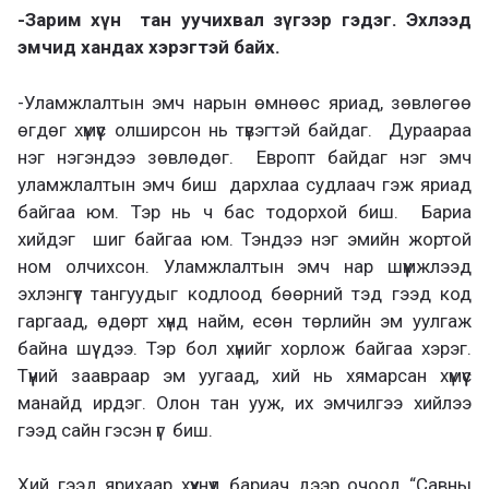
-Зарим хүн тан уучихвал зүгээр гэдэг. Эхлээд
эмчид хандах хэрэгтэй байх.
-Уламжлалтын эмч нарын өмнөөс яриад, зөвлөгөө
өгдөг хүмүүс олширсон нь түвэгтэй байдаг. Дураараа
нэг нэгэндээ зөвлөдөг. Европт байдаг нэг эмч
уламжлалтын эмч биш дархлаа судлаач гэж яриад
байгаа юм. Тэр нь ч бас тодорхой биш. Бариа
хийдэг шиг байгаа юм. Тэндээ нэг эмийн жортой
ном олчихсон. Уламжлалтын эмч нар шүүмжлээд
эхлэнгүүт тангуудыг кодлоод бөөрний тэд гээд код
гаргаад, өдөрт хүнд найм, есөн төрлийн эм уулгаж
байна шүү дээ. Тэр бол хүнийг хорлож байгаа хэрэг.
Түүний заавраар эм уугаад, хий нь хямарсан хүмүүс
манайд ирдэг. Олон тан ууж, их эмчилгээ хийлээ
гээд сайн гэсэн үг биш.
Хий гээд ярихаар хүүхнүүд бариач дээр очоод “Савны