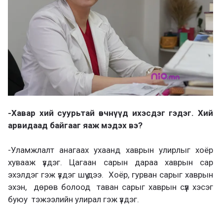
-Хавар хий суурьтай өвчнүүд ихэсдэг гэдэг. Хий
арвидаад байгааг яаж мэдэх вэ?
-Уламжлалт анагаах ухаанд хаврын улирлыг хоёр
хувааж үздэг. Цагаан сарын дараа хаврын сар
эхэлдэг гэж үздэг шүү дээ. Хоёр, гурван сарыг хаврын
эхэн, дөрөв болоод таван сарыг хаврын сүүл хэсэг
буюу тэжээлийн улирал гэж үздэг.