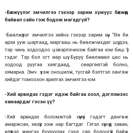
-Бөөлжүүлэг эмчилгээ гэхээр зарим хүмүүс бөөлжөөд
байвал сайн гэж бодож магадгүй?
-Бөөлжүүлэг эмчилгээ хийнэ гэхээр зарим хүн “Өө би
архи ууж шартаад, маргааш нь бөөлжчихдөг шүү дээ,
тэр чинь ходоодоо цэвэрлэчихэж байгаа юм биш үү”
гэдэг. Тэр бол огт өөр шүү. Буруу бөөлжвөл цөс нь
ходоод руугаа хаягдаад, сөөргөөтэй болно,
хямарна. Эмч үзэж оношилж, тусгай бэлтгэл хангаж
хийдэг томоохон арилгах эмчилгээ юм.
-Хий арвидах гэдэг идэж байгаа хоол, дэглэмээс
хамаардаг гэсэн үү?
-Хий арвидах боломжтой хүмүүс гэдэгт дөнгөж
амаржсан, хөхүүл ээж нар багтдаг. Гэтэл хүүхнүүд хаван,
илүүдэл жингээ бууруулах гээд сар болоогүй байж