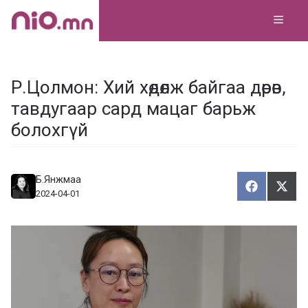
Skip
MEN
to
content
Р.Цолмон: Хий хөдөлж байгаа дөрөв,
тавдугаар сард мацаг барьж
болохгүй
Б.Янжмаа
Хуваалца
Түгэ
Х
Т
2024-04-01
у
в
г
а
э
а
э
л
х
ц
а
х