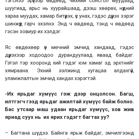
тэгснээ эрүүгээр өвдөөд, чихний сонсгол муудаад,
шуугиад, арьс нь хуурайшаад, дээш хөөрөх, нүдний
хараа муудах, хамар битүүрэх, үс унах, гэдэс дүүрэх зэрэг
шинжүүд гарч эхэлнэ. Энд ч өвдөөд, тэнд ч өвдөөд
гэсэн зовиур их хэлдэг.
Яс өвдөхөөр үе мөчний эмчид хандаад, гэдэс
дүүрэхээр ходоодоо дурандуулаад яваад байдаг.
Гэтэл тэр хооронд хий гэдэг юм хамаг эд эрхтнийг
хямраана. Эхний ээлжинд хугацаа алдахгүй,
уламжлалтын эмчид хандах хэрэгтэй.
-Их ярьдаг хүмүүс гэж дээр онцолсон. Багш,
илтгэгч гээд ярьдаг ажилтай хүмүүс байж болно.
Бас утсаар маш удаан ярьдаг хүмүүс, хов жив
яриад суух нь их ярих гэдэгт багтах уу?
– Багтана шүү дээ. Байнга ярьж байдаг, эмчилгээнд