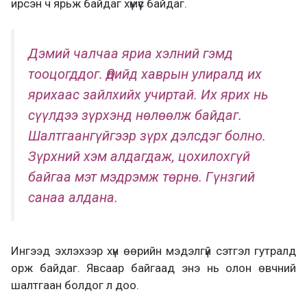
ирсэн ч ярьж байдаг хүмүүс байдаг.
Дэмий чалчаа яриа хэлний гэмд
тооцогддог. Өдийд хаврын улиралд их
ярихаас зайлхийх учиртай. Их ярих нь
сүүлдээ зүрхэнд нөлөөлж байдаг.
Шалтгаангүйгээр зүрх дэлсдэг болно.
Зүрхний хэм алдагдаж, цохилохгүй
байгаа мэт мэдрэмж төрнө. Гүнзгий
санаа алдана.
Ингээд эхлэхээр хүн өөрийн мэдэлгүй сэтгэл гутралд
орж байдаг. Явсаар байгаад энэ нь олон өвчний
шалтгаан болдог л доо.