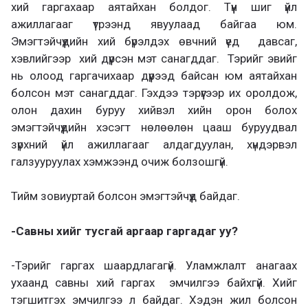
хий гаргахаар аятайхан болдог. Түүн шиг үйл
ажиллагааг үтрээнд явуулаад байгаа юм.
Эмэгтэйчүүдийн хий бүрэлдэх өвчний үед давсаг,
хэвлийгээр хий дүүрсэн мэт санагддаг. Тэрийг эвийг
нь олоод гаргачихаар дүүрээд байсан юм аятайхан
болсон мэт санагддаг. Гэхдээ тэрүүгээр их оролдож,
олон дахин буруу хийвэл хийн орон болох
эмэгтэйчүүдийн хэсэгт нөлөөлөн цааш буруудвал
зүрхний үйл ажиллагааг алдагдуулан, хүндэрвэл
галзууруулах хэмжээнд очиж болзошгүй.
Тийм зовиуртай болсон эмэгтэйчүүд байдаг.
-Савны хийг тусгай аргаар гаргадаг уу?
-Тэрийг гаргах шаардлагагүй. Уламжлалт анагаах
ухаанд савны хий гаргах эмчилгээ байхгүй. Хийг
тэгшитгэх эмчилгээ л байдаг. Хэдэн жил болсон