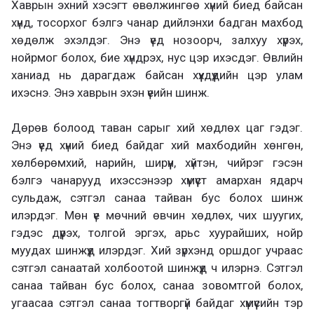
Хаврын эхний хэсэгт өвөлжингөө хүний биед байсан
хүнд, тосорхог бэлгэ чанар дийлэнхи бадган махбод
хөдөлж эхэлдэг. Энэ үед нозоорч, залхуу хүрэх,
нойрмог болох, бие хүндрэх, нус цэр ихэсдэг. Өвлийн
ханиад нь дарагдаж байсан хүүхдүүдийн цэр улам
ихэснэ. Энэ хаврын эхэн үеийн шинж.
Дөрөв болоод таван сарыг хий хөдлөх цаг гэдэг.
Энэ үед хүний биед байдаг хий махбодийн хөнгөн,
хөлбөрөмхий, нарийн, ширүүн, хүйтэн, чийрэг гэсэн
бэлгэ чанарууд ихэссэнээр хүмүүст амархан ядарч
сульдаж, сэтгэл санаа тайван бус болох шинж
илэрдэг. Мөн үе мөчний өвчин хөдлөх, чих шуугих,
гэдэс дүүрэх, толгой эргэх, арьс хуурайших, нойр
муудах шинжүүд илэрдэг. Хий зүрхэнд оршдог учраас
сэтгэл санаатай холбоотой шинжүүд ч илэрнэ. Сэтгэл
санаа тайван бус болох, санаа зовомтгой болох,
угаасаа сэтгэл санаа тогтворгүй байдаг хүмүүсийн тэр