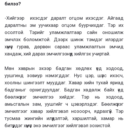
билээ?
-Хийгээр ихэсдэг даралт огцом ихэсдэг. Айгаад
даралтны эм уучихаар огцом буурчихдаг. Тэр их
осолтой. Тэрийг уламжлалтаар сайн оношилж
эмчлэх боломжтой. Дээрх шинж тэмдэг илэрдэг
хүмүүс гурав, дөрвөн сараас уламжлалтын эмчид
хандаж, хий дарах эмчилгээнүүд хийлгэх учиртай.
Мөн хаврын эхээр бадган хөдлөх үед ходоод,
уушгинд зовиур нэмэгддэг. Нус цэр, шүлс ихэсч,
хоолны шингээлт мууддаг. Хавар хийн тухай яриад
бадганыг орхигдуулдаг. Бадган хөдөлж байх үед
бөөлжүүлэг эмчилгээ хийдэг. Тэр нь ходоод,
амьсгалын зам, уушгийг ч цэвэрлэдэг. Бөөлжүүлэг
эмчилгээг хавар хийлгэвэл нозоорч, ядрахгүй. Тэр
тусмаа жингийн илүүдэлтэй, харшилтай, хамар нь
битүүрдэг хүмүүс энэ эмчилгээг хийлгэвэл зохистой.