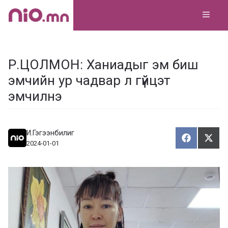
Skip
MEN
to
content
Р.ЦОЛМОН: Ханиадыг эм биш
эмчийн ур чадвар л гүйцэт
эмчилнэ
И.Гэгээнбилиг
Хуваалца
Түгэ
Х
Т
2024-01-01
у
в
г
а
э
а
э
л
х
ц
а
х