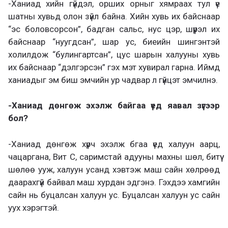
-Ханиад хийн гүйдэл, орших орныг хямраах тул үе
шатны хувьд олон зүйл байна. Хийн хувь их байснаар
“эс боловсорсон”, бадган сальс, нус цэр, шүүрэл их
байснаар “нуугдсан”, шар ус, биеийн шингэнтэй
холилдож “булингартсан”, цус шарын халууны хувь
их байснаар “дэлгэрсэн” гэх мэт хувирал гарна. Иймд
ханиадыг эм биш эмчийн ур чадвар л гүйцэт эмчилнэ.
-Ханиад дөнгөж эхэлж байгаа үед яавал зүгээр
бол?
-Ханиад дөнгөж хүрч эхэлж бгаа үед халуун аарц,
чацаргана, Вит С, саримстай адууны махны шөл, битүү
шөлөө ууж, халуун усанд хэвтэж маш сайн хөлрөөд
даарахгүй байвал маш хурдан эдгэнэ. Гэхдээ хамгийн
сайн нь буцалсан халуун ус. Буцалсан халуун ус сайн
уух хэрэгтэй.