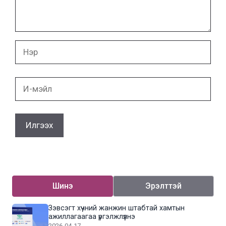
Нэр
И-
мэйл
Шинэ
Эрэлттэй
Зэвсэгт хүчний жанжин штабтай хамтын
ажиллагаагаа үргэлжлүүлнэ
2026-04-17