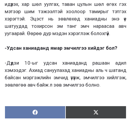
идүүлэх, хар шөл уулгах, таван цулын шөл өгөх гэх
мэтээр шим тэжээлтэй хоолоор тамирыг тэтгэх
хэрэгтэй. Эцэст нь зөвлөхөд ханиадны энэ үе
шатуудад тохирсон эм танг эмч нараасаа авч
уугаарай. Өөрөө дур мэдэн хэрэглэж болохгүй.
-Удсан ханиаданд ямар эмчилгээ хийдэг бол?
-Дүдзи 10-ыг удсан ханиаданд рашаан адил
хэмээдэг. Ахиад сануулахад ханиадны аль ч шатанд
байсан мэргэжлийн эмчид үзүүлж, эмчилгээ хийлгэж,
зөвлөгөө авч байж л зөв эмчилгээ болно.
Хуваалцах:
Түгээх:
Х
Т
у
в
г
а
э