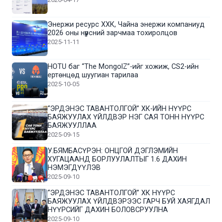
Энержи ресурс ХХК, Чайна энержи компаниуд
2026 оны нүүрсний зарчмаа тохиролцов
2025-11-11
HOTU баг “The MongolZ”-ийг хожиж, CS2-ийн
ертөнцөд шуугиан тарилаа
2025-10-05
“ЭРДЭНЭС ТАВАНТОЛГОЙ” ХК-ИЙН НҮҮРС
БАЯЖУУЛАХ ҮЙЛДВЭР НЭГ САЯ ТОНН НҮҮРС
БАЯЖУУЛЛАА
2025-09-15
У.БЯМБАСҮРЭН: ОНЦГОЙ ДЭГЛЭМИЙН
ХУГАЦААНД БОРЛУУЛАЛТЫГ 1.6 ДАХИН
НЭМЭГДҮҮЛЭВ
2025-09-10
“ЭРДЭНЭС ТАВАНТОЛГОЙ” ХК НҮҮРС
БАЯЖУУЛАХ ҮЙЛДВЭРЭЭС ГАРЧ БУЙ ХАЯГДАЛ
НҮҮРСИЙГ ДАХИН БОЛОВСРУУЛНА
2025-09-10