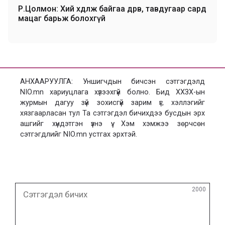
Р.Цолмон: Хий хөдөлж байгаа дөрөв, тавдугаар сард
мацаг барьж болохгүй
АНХААРУУЛГА: Уншигчдын бичсэн сэтгэгдэлд
NIO.mn хариуцлага хүлээхгүй болно. Бид ХХЗХ-ын
журмын дагуу зүй зохисгүй зарим үг, хэллэгийг
хязгаарласан тул Та сэтгэгдэл бичихдээ бусдын эрх
ашгийг хүндэтгэн үзнэ үү. Хэм хэмжээ зөрчсөн
сэтгэгдлийг NIO.mn устгах эрхтэй.
Сэтгэгдэл
2000
бичих