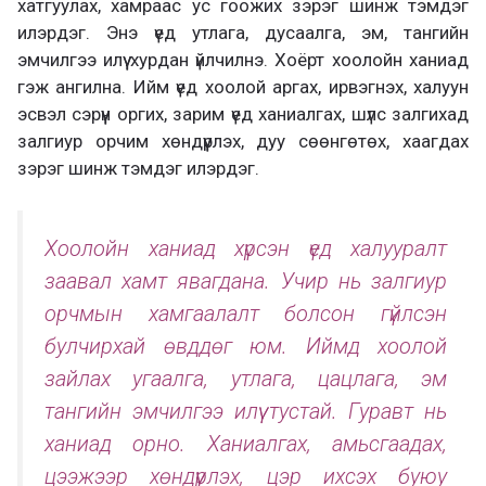
хатгуулах, хамраас ус гоожих зэрэг шинж тэмдэг
илэрдэг. Энэ үед утлага, дусаалга, эм, тангийн
эмчилгээ илүү хурдан үйлчилнэ. Хоёрт хоолойн ханиад
гэж ангилна. Ийм үед хоолой аргах, ирвэгнэх, халуун
эсвэл сэрүүн оргих, зарим үед ханиалгах, шүлс залгихад
залгиур орчим хөндүүрлэх, дуу сөөнгөтөх, хаагдах
зэрэг шинж тэмдэг илэрдэг.
Хоолойн ханиад хүрсэн үед халууралт
заавал хамт явагдана. Учир нь залгиур
орчмын хамгаалалт болсон гүйлсэн
булчирхай өвддөг юм. Иймд хоолой
зайлах угаалга, утлага, цацлага, эм
тангийн эмчилгээ илүү тустай. Гуравт нь
ханиад орно. Ханиалгах, амьсгаадах,
цээжээр хөндүүрлэх, цэр ихсэх буюу