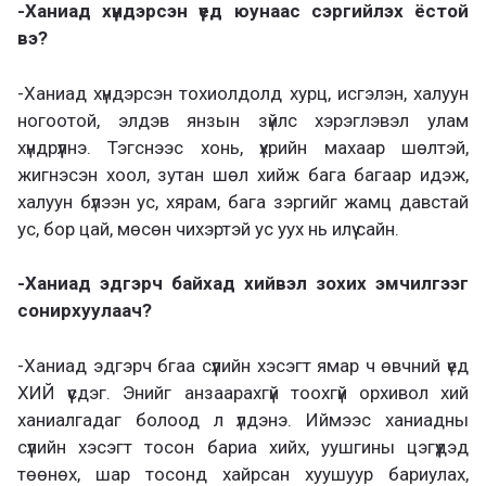
-Ханиад хүндэрсэн үед юунаас сэргийлэх ёстой
вэ?
-Ханиад хүндэрсэн тохиолдолд хурц, исгэлэн, халуун
ногоотой, элдэв янзын зүйлс хэрэглэвэл улам
хүндрүүлнэ. Тэгснээс хонь, үхрийн махаар шөлтэй,
жигнэсэн хоол, зутан шөл хийж бага багаар идэж,
халуун бүлээн ус, хярам, бага зэргийг жамц давстай
ус, бор цай, мөсөн чихэртэй ус уух нь илүү сайн.
-Ханиад эдгэрч байхад хийвэл зохих эмчилгээг
сонирхуулаач?
-Ханиад эдгэрч бгаа сүүлийн хэсэгт ямар ч өвчний үед
ХИЙ үүсдэг. Энийг анзаарахгүй тоохгүй орхивол хий
ханиалгадаг болоод л үлдэнэ. Иймээс ханиадны
сүүлийн хэсэгт тосон бариа хийх, уушгины цэгүүдэд
төөнөх, шар тосонд хайрсан хуушуур бариулах,