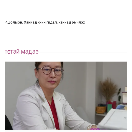
а
э
л
х
ц
а
Р.Цолмон
, 
Ханиад хийн гүйдэл
, 
ханиад эмчлэх
х
ТӨСТЭЙ МЭДЭЭ