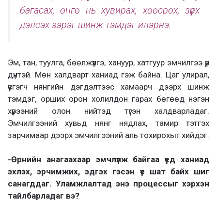
багасах, өнгө нь хувирах, хөөсрөх, зүрх
дэлсэх зэрэг шинж тэмдэг илэрнэ.
Эм, тан, туулга, бөөлжүүлгэ, хануур, хатгуур эмчилгээ үр
дүнтэй. Мөн халдварт ханиад гэж байна. Цаг улирал,
үүсгэгч нянгийн дэгдэлтээс хамаарч дээрх шинж
тэмдэг, орших орон холилдон гарах бөгөөд нэгэн
хүрээний олон нийтэд түгэн халдварладаг.
Эмчилгээний хувьд нянг нядлах, тамир тэтгэх
зарчимаар дээрх эмчилгээний аль тохирохыг хийдэг.
-Өрнийн анагаахаар эмчлүүлж байгаа үед ханиад
эхлэх, эрчимжих, эдгэх гэсэн үе шат байх шиг
санагддаг. Уламжлалтад энэ процессыг хэрхэн
тайлбарладаг вэ?