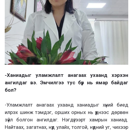
-Ханиадыг уламжлалт анагаах ухаанд хэрхэн
ангилдаг вэ. Эмчилгээ тус бүр нь ямар байдаг
бол?
-Уламжлалт анагаах ухаанд ханиадыг хүний биед
илрэх шинж тэмдэг, орших орных нь үүднээс дөрвөн
зүйл болгон ангилдаг. Нэгдүгээрт хамрын ханиад.
Найтаах, загатнах, нүд улайх, толгой, нүдний уг, чихээр