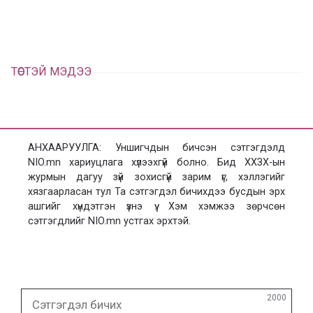
а
х
ТӨСТЭЙ МЭДЭЭ
АНХААРУУЛГА: Уншигчдын бичсэн сэтгэгдэлд
NIO.mn хариуцлага хүлээхгүй болно. Бид ХХЗХ-ын
журмын дагуу зүй зохисгүй зарим үг, хэллэгийг
хязгаарласан тул Та сэтгэгдэл бичихдээ бусдын эрх
ашгийг хүндэтгэн үзнэ үү. Хэм хэмжээ зөрчсөн
сэтгэгдлийг NIO.mn устгах эрхтэй.
Сэтгэгдэл
2000