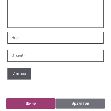
бичих
Нэр
И-
мэйл
Шинэ
Эрэлттэй