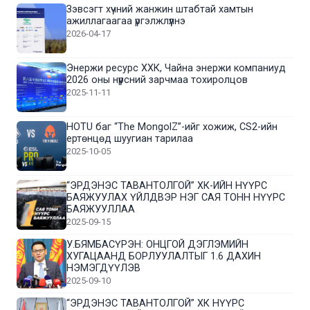
Зэвсэгт хүчний жанжин штабтай хамтын
ажиллагаагаа үргэлжлүүлнэ
2026-04-17
Энержи ресурс ХХК, Чайна энержи компаниуд
2026 оны нүүрсний зарчмаа тохиролцов
2025-11-11
HOTU баг “The MongolZ”-ийг хожиж, CS2-ийн
ертөнцөд шуугиан тарилаа
2025-10-05
“ЭРДЭНЭС ТАВАНТОЛГОЙ” ХК-ИЙН НҮҮРС
БАЯЖУУЛАХ ҮЙЛДВЭР НЭГ САЯ ТОНН НҮҮРС
БАЯЖУУЛЛАА
2025-09-15
У.БЯМБАСҮРЭН: ОНЦГОЙ ДЭГЛЭМИЙН
ХУГАЦААНД БОРЛУУЛАЛТЫГ 1.6 ДАХИН
НЭМЭГДҮҮЛЭВ
2025-09-10
“ЭРДЭНЭС ТАВАНТОЛГОЙ” ХК НҮҮРС