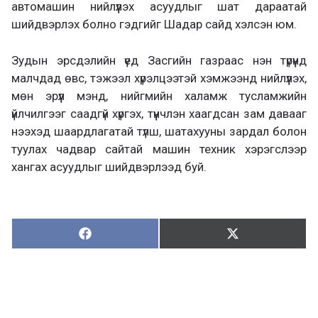
автомашин нийлүүлэх асуудлыг шат дараатай
шийдвэрлэх болно гэдгийг Шадар сайд хэлсэн юм.
Зудын эрсдэлийн үед Засгийн газраас нэн түрүүнд
малчдад өвс, тэжээл хүрэлцээтэй хэмжээнд нийлүүлэх,
мөн эрүүл мэнд, нийгмийн халамж тусламжийн
үйлчилгээг саадгүй хүргэх, түүнчлэн хаагдсан зам давааг
нээхэд шаардлагатай түлш, шатахууны зардал болон
туулах чадвар сайтай машин техник хэрэгслээр
хангах асуудлыг шийдвэрлээд буй.
Хуваалцах:
Түгээх:
Х
Т
у
в
г
а
э
а
э
л
х
ц