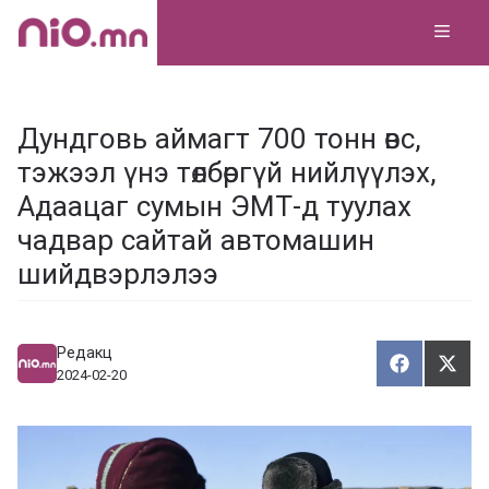
Skip
MEN
to
content
Дундговь аймагт 700 тонн өвс,
тэжээл үнэ төлбөргүй нийлүүлэх,
Адаацаг сумын ЭМТ-д туулах
чадвар сайтай автомашин
шийдвэрлэлээ
Редакц
Хуваалца
Түгэ
Х
Т
2024-02-20
у
в
г
а
э
а
э
л
х
ц