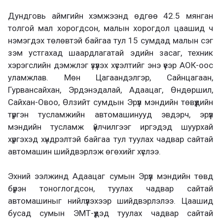
Дундговь аймгийн хэмжээнд өдгөө 42.5 мянган
толгой мал хорогдсон, малын хорогдол цаашид ч
нэмэгдэх төлөвтэй байгаа тул 15 сумдад малын сэг
зэм устгахад шаардлагатай эдийн засаг, техник
хэрэгслийн дэмжлэг үзүүлэх хүсэлтийг энэ үеэр АОК-оос
уламжлав. Мөн Цагаандэлгэр, Сайнцагаан,
Гурвансайхан, Эрдэнэдалай, Адаацаг, Өндөршил,
Сайхан-Овоо, Өлзийт сумдын Эрүүл мэндийн төвүүдийн
түргэн тусламжийн автомашинууд эвдэрч, эрүүл
мэндийн тусламж үйлчилгээг иргэдэд шуурхай
хүргэхэд хүндрэлтэй байгаа тул туулах чадвар сайтай
автомашин шийдвэрлэж өгөхийг хүслээ.
Эхний ээлжинд Адаацаг сумын Эрүүл мэндийн төвд
бүрэн тоноглогдсон, туулах чадвар сайтай
автомашиныг нийлүүлэхээр шийдвэрлэлээ. Цаашид
бусад сумын ЭМТ-үүдэд туулах чадвар сайтай