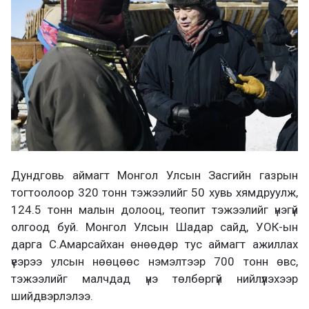
а
х
Дундговь аймагт Монгол Улсын Засгийн газрын
тогтоолоор 320 тонн тэжээлийг 50 хувь хямдруулж,
124.5 тонн малын долооц, теопит тэжээлийг үнэгүй
олгоод буй. Монгол Улсын Шадар сайд, УОК-ын
дарга С.Амарсайхан өнөөдөр тус аймагт ажиллах
үеэрээ улсын нөөцөөс нэмэлтээр 700 тонн өвс,
тэжээлийг малчдад үнэ төлбөргүй нийлүүлэхээр
шийдвэрлэлээ.