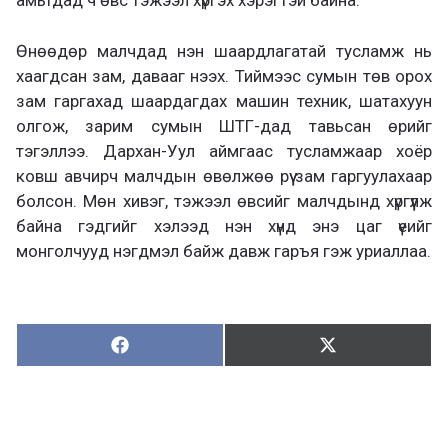
амьтдад ч өвс тэжээл хүргэх хэрэгтэй байна.
Өнөөдөр малчдад нэн шаардлагатай тусламж нь
хаагдсан зам, давааг нээх. Тиймээс сумын төв орох
зам гаргахад шаардагдах машин техник, шатахуун
олгож, зарим сумын ШТГ-дад тавьсан өрийг
тэгэллээ. Дархан-Уул аймгаас тусламжаар хоёр
ковш авчирч малчдын өвөлжөө рүү зам гаргуулахаар
болсон. Мөн хивэг, тэжээл өвсийг малчдынд хүргүүлж
байна гэдгийг хэлээд нэн хүнд энэ цаг үеийг
монголчууд нэгдмэл байж давж гаръя гэж уриаллаа.
Хуваалцах:
Түгээх:
Х
Т
у
в
г
а
э
а
э
л
х