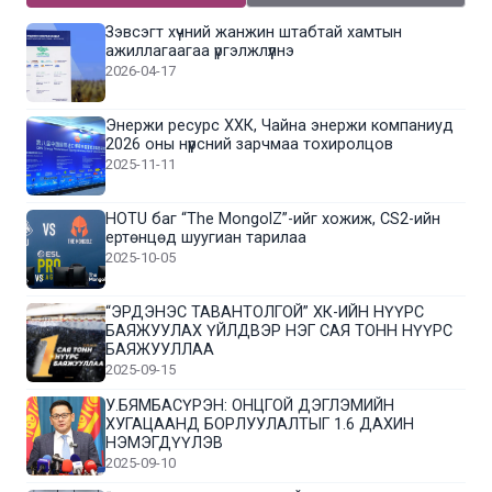
Зэвсэгт хүчний жанжин штабтай хамтын
ажиллагаагаа үргэлжлүүлнэ
2026-04-17
Энержи ресурс ХХК, Чайна энержи компаниуд
2026 оны нүүрсний зарчмаа тохиролцов
2025-11-11
HOTU баг “The MongolZ”-ийг хожиж, CS2-ийн
ертөнцөд шуугиан тарилаа
2025-10-05
“ЭРДЭНЭС ТАВАНТОЛГОЙ” ХК-ИЙН НҮҮРС
БАЯЖУУЛАХ ҮЙЛДВЭР НЭГ САЯ ТОНН НҮҮРС
БАЯЖУУЛЛАА
2025-09-15
У.БЯМБАСҮРЭН: ОНЦГОЙ ДЭГЛЭМИЙН
ХУГАЦААНД БОРЛУУЛАЛТЫГ 1.6 ДАХИН
НЭМЭГДҮҮЛЭВ
2025-09-10