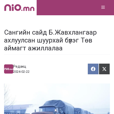
Skip
MEN
to
content
Сангийн сайд Б.Жавхлангаар
ахлуулсан шуурхай бүлэг Төв
аймагт ажиллалаа
Редакц
Хуваалца
Түгэ
Х
Т
2024-02-22
у
в
г
а
э
а
э
л
х
ц
а
х