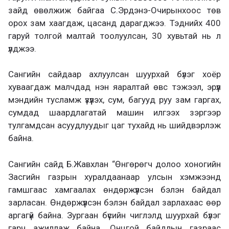
зайд өвөлжиж байгаа С.Эрдэнэ-Очирынхоос төв
орох зам хаагдаж, цасанд дарагджээ. Тэднийх 400
гаруй толгой малтай тоолуулсан, 30 хувьтай нь л
үлджээ.
Сангийн сайдаар ахлуулсан шуурхай бүлэг хоёр
хуваагдаж малчдад нэн яаралтай өвс тэжээл, эрүүл
мэндийн тусламж үзүүлэх, сум, багууд руу зам гаргах,
сумдад шаардлагатай машин илгээх зэргээр
тулгамдсан асуудлуудыг цаг тухайд нь шийдвэрлэж
байна.
Сангийн сайд Б.Жавхлан “Өнгөрөгч долоо хоногийн
Засгийн газрын хуралдаанаар улсын хэмжээнд
гамшгаас хамгаалах өндөржүүлсэн бэлэн байдал
зарласан. Өндөржүүлсэн бэлэн байдал зарлахаас өөр
аргагүй байна. Зургаан бүсийн чиглэлд шуурхай бүлэг
гарч ажиллаж байна. Онцгой байдлын газраас