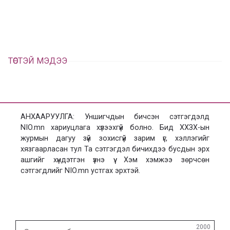
ц
а
х
ТӨСТЭЙ МЭДЭЭ
АНХААРУУЛГА: Уншигчдын бичсэн сэтгэгдэлд
NIO.mn хариуцлага хүлээхгүй болно. Бид ХХЗХ-ын
журмын дагуу зүй зохисгүй зарим үг, хэллэгийг
хязгаарласан тул Та сэтгэгдэл бичихдээ бусдын эрх
ашгийг хүндэтгэн үзнэ үү. Хэм хэмжээ зөрчсөн
сэтгэгдлийг NIO.mn устгах эрхтэй.
Сэтгэгдэл
2000