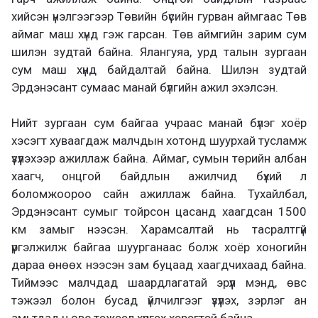
хийсэн үнэлгээгээр Төвийн бүсийн гурван аймгаас Төв
аймаг маш хүнд гэж гарсан. Төв аймгийн зарим сум
шилэн зудтай байна. Ялангуяа, урд талын зургаан
сум маш хүнд байдалтай байна. Шилэн зудтай
Эрдэнэсант сумаас манай бүлгийн ажил эхэлсэн.
Нийт зургаан сум байгаа учраас манай бүлэг хоёр
хэсэгт хуваагдаж малчдын хотонд шуурхай тусламж
үзүүлэхээр ажиллаж байна. Аймаг, сумын төрийн албан
хаагч, онцгой байдлын ажилчид бүхий л
боломжоороо сайн ажиллаж байна. Тухайлбал,
Эрдэнэсант сумыг тойрсон цасанд хаагдсан 1500
км замыг нээсэн. Харамсалтай нь тасралтгүй
үргэлжилж байгаа шуурганаас болж хоёр хоногийн
дараа өнөөх нээсэн зам буцаад хаагдчихаад байна.
Тиймээс малчдад шаардлагатай эрүүл мэнд, өвс
тэжээл болон бусад үйлчилгээг үзүүлэх, зэрлэг ан