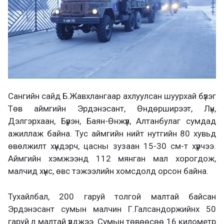
Сангийн сайд Б.Жавхлангаар ахлуулсан шуурхай бүлэг
Төв аймгийн Эрдэнэсант, Өндөрширээт, Лүн,
Дэлгэрхаан, Бүрэн, Баян-Өнжүүл, Алтанбулаг сумдад
ажиллаж байна. Тус аймгийн нийт нутгийн 80 хувьд
өвөлжилт хүндэрч, цасны зузаан 15-30 см-т хүрчээ.
Аймгийн хэмжээнд 112 мянган мал хорогдож,
малчид хүнс, өвс тэжээлийн хомсдолд орсон байна.
Тухайлбал, 200 гаруй толгой малтай байсан
Эрдэнэсант сумын малчин Г.Галсандоржийнх 50
гаруй л малтай үлджээ. Сумын төвөөсөө 16 километр