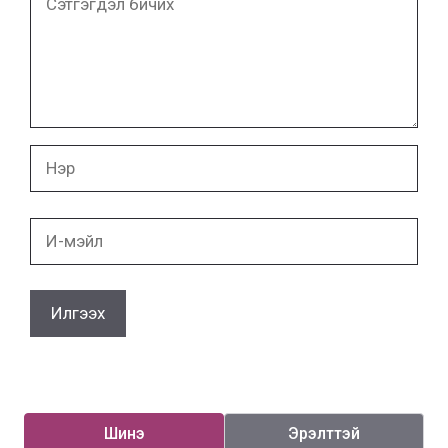
бичих
Нэр
И-
мэйл
Шинэ
Эрэлттэй