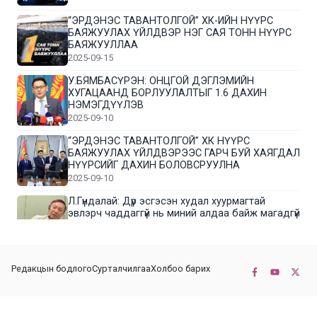
“ЭРДЭНЭС ТАВАНТОЛГОЙ” ХК-ИЙН НҮҮРС
БАЯЖУУЛАХ ҮЙЛДВЭР НЭГ САЯ ТОНН НҮҮРС
БАЯЖУУЛЛАА
2025-09-15
У.БЯМБАСҮРЭН: ОНЦГОЙ ДЭГЛЭМИЙН
ХУГАЦААНД БОРЛУУЛАЛТЫГ 1.6 ДАХИН
НЭМЭГДҮҮЛЭВ
2025-09-10
“ЭРДЭНЭС ТАВАНТОЛГОЙ” ХК НҮҮРС
БАЯЖУУЛАХ ҮЙЛДВЭРЭЭС ГАРЧ БУЙ ХАЯГДАЛ
НҮҮРСИЙГ ДАХИН БОЛОВСРУУЛНА
2025-09-10
Л.Гүндалай: Дүр эсгэсэн худал хуурмагтай
эвлэрч чаддаггүй нь миний алдаа байж магадгүй
2025-09-05
ЦОГТЦЭЦИЙ СУМЫН ЦАГААН-ОВОО, СИЙРСТ
Редакцын бодлого
Сурталчилгаа
Холбоо барих
БАГИЙН ИРГЭДИЙН ТӨЛӨӨЛӨЛ НҮҮРС
БАЯЖУУЛАХ ҮЙЛДВЭРТЭЙ ТАНИЛЦЛАА
2025-09-01