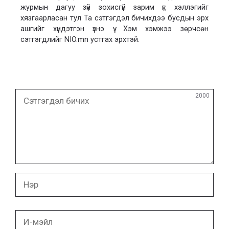
журмын дагуу зүй зохисгүй зарим үг, хэллэгийг
хязгаарласан тул Та сэтгэгдэл бичихдээ бусдын эрх
ашгийг хүндэтгэн үзнэ үү. Хэм хэмжээ зөрчсөн
сэтгэгдлийг NIO.mn устгах эрхтэй.
Сэтгэгдэл
2000
бичих
Нэр
И-
мэйл