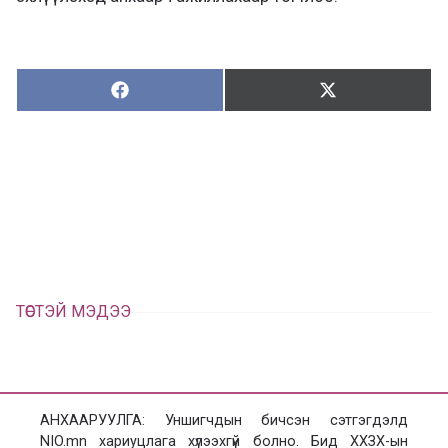
Хуваалцах:
Түгээх:
Х
Т
у
ү
в
г
а
э
а
э
л
х
ц
а
х
ТӨСТЭЙ МЭДЭЭ
АНХААРУУЛГА: Уншигчдын бичсэн сэтгэгдэлд
NIO.mn хариуцлага хүлээхгүй болно. Бид ХХЗХ-ын