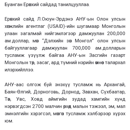
Буанган Ерөнхий сайдад танилцууллаа.
Ерөнхий сайд Л.Оюун-Эрдэнэ АНУ-ын Олон улсын
хөгжлийн агентлаг (USAID)-ийн шугамаар Монголын
улаан загалмай нийгэмлэгээр дамжуулан 200,000
ам.доллар, мөн “Дэлхийн зөн Монгол” олон улсын
байгууллагаар дамжуулан 700,000 ам.долларын
тусламж үзүүлж байгаа АНУ-ын Засгийн газарт
Монголын төр, засаг, ард түмний нэрийн өмнөөс талархал
илэрхийллээ.
АНУ-аас олгож буй энэхүү тусламж нь Архангай,
Баян-Өлгий, Дорноговь, Дорнод, Завхан, Сүхбаатар,
Төв, Увс, Ховд аймгийн зудад хамгийн хүнд
нэрвэгдсэн 2700 малчин өрхөд малын тэжээл, эм, мал
эмнэлгийн хэрэгсэл, мөнгөн тусламж хэлбэрээр хүрэх
юм.