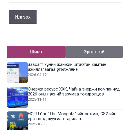
Шинэ
Эрэлттэй
Зэвсэгт хүчний жанжин штабтай хамтын
ажиллагаагаа үргэлжлүүлнэ
2026-04-17
Энержи ресурс ХХК, Чайна энержи компаниуд
2026 оны нүүрсний зарчмаа тохиролцов
2025-11-11
HOTU баг “The MongolZ”-ийг хожиж, CS2-ийн
ертөнцөд шуугиан тарилаа
2025-10-05