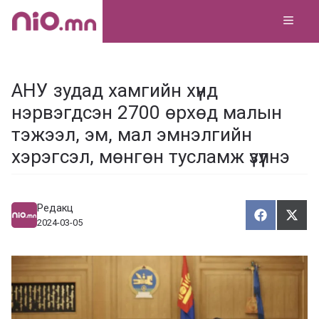
Skip
MEN
to
content
АНУ зудад хамгийн хүнд
нэрвэгдсэн 2700 өрхөд малын
тэжээл, эм, мал эмнэлгийн
хэрэгсэл, мөнгөн тусламж үзүүлнэ
Редакц
Хуваалца
Түг
Х
Т
2024-03-05
у
ү
в
г
а
э
а
э
л
х
ц
а
х