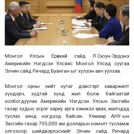
Монгол Улсын Ерөнхий сайд Л.Оюун-Эрдэнэ
Америкийн Нэгдсэн Улсаас Монгол Улсад суугаа
Элчин сайд Ричард Буанган-ыг хүлээн авч уулзав.
Монгол орны нийт нутаг дэвсгэрт хаваржилт
хүндэрч, зудтай хүнд жил болж байгаатай
холбогдуулан Америкийн Нэгдсэн Улсын Засгийн
газар зудын эсрэг хариу арга хэмжээ авах, малчдад
туслах аянд нэгдээд байсан. Улмаар АНУ-ын
Засгийн газар 700,000 ам.долларын нэмэлт тусламж
олгохоор шийдвэрлэснийг Элчин сайд Ричард