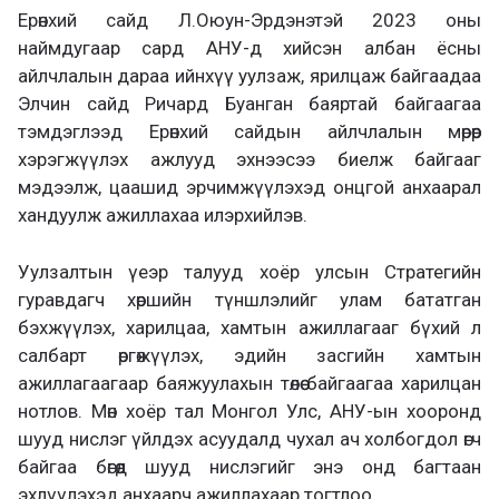
Ерөнхий сайд Л.Оюун-Эрдэнэтэй 2023 оны
наймдугаар сард АНУ-д хийсэн албан ёсны
айлчлалын дараа ийнхүү уулзаж, ярилцаж байгаадаа
Элчин сайд Ричард Буанган баяртай байгаагаа
тэмдэглээд Ерөнхий сайдын айлчлалын мөрөөр
хэрэгжүүлэх ажлууд эхнээсээ биелж байгааг
мэдээлж, цаашид эрчимжүүлэхэд онцгой анхаарал
хандуулж ажиллахаа илэрхийлэв.
Уулзалтын үеэр талууд хоёр улсын Стратегийн
гуравдагч хөршийн түншлэлийг улам бататган
бэхжүүлэх, харилцаа, хамтын ажиллагааг бүхий л
салбарт өргөжүүлэх, эдийн засгийн хамтын
ажиллагаагаар баяжуулахын төлөө байгаагаа харилцан
нотлов. Мөн хоёр тал Монгол Улс, АНУ-ын хооронд
шууд нислэг үйлдэх асуудалд чухал ач холбогдол өгч
байгаа бөгөөд шууд нислэгийг энэ онд багтаан
эхлүүлэхэд анхаарч ажиллахаар тогтлоо.