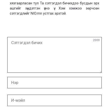
хязгаарласан тул Та сэтгэгдэл бичихдээ бусдын эрх
ашгийг хүндэтгэн үзнэ үү. Хэм хэмжээ зөрчсөн
сэтгэгдлийг NIO.mn устгах эрхтэй.
Сэтгэгдэл
2000
бичих
Нэр
И-
мэйл