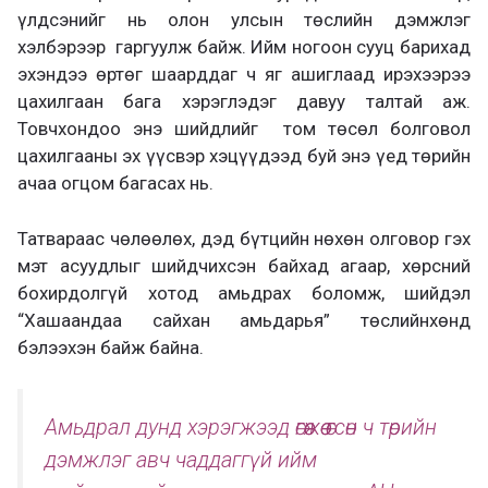
үлдсэнийг нь олон улсын төслийн дэмжлэг
хэлбэрээр гаргуулж байж.
Ийм ногоон сууц барихад
эхэндээ өртөг шаарддаг ч яг ашиглаад ирэхээрээ
цахилгаан бага хэрэглэдэг давуу талтай аж.
Товчхондоо энэ шийдлийг том төсөл болговол
цахилгааны эх үүсвэр хэцүүдээд буй энэ үед төрийн
ачаа огцом багасах нь.
Татвараас чөлөөлөх, дэд бүтцийн нөхөн олговор гэх
мэт асуудлыг шийдчихсэн байхад агаар, хөрсний
бохирдолгүй хотод амьдрах боломж, шийдэл
“Хашаандаа сайхан амьдарья” төслийнхөнд
бэлээхэн байж байна.
Амьдрал дунд хэрэгжээд өгөөжөө өгсөн ч төрийн
дэмжлэг авч чаддаггүй ийм