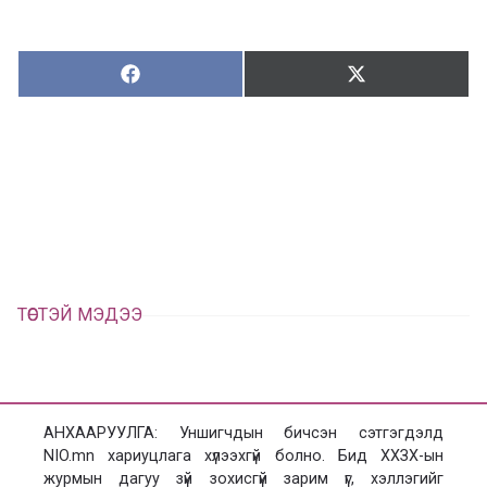
Хуваалцах:
Түгээх:
Х
Т
у
ү
в
г
а
э
а
э
л
х
ц
а
х
ТӨСТЭЙ МЭДЭЭ
АНХААРУУЛГА: Уншигчдын бичсэн сэтгэгдэлд
NIO.mn хариуцлага хүлээхгүй болно. Бид ХХЗХ-ын
журмын дагуу зүй зохисгүй зарим үг, хэллэгийг