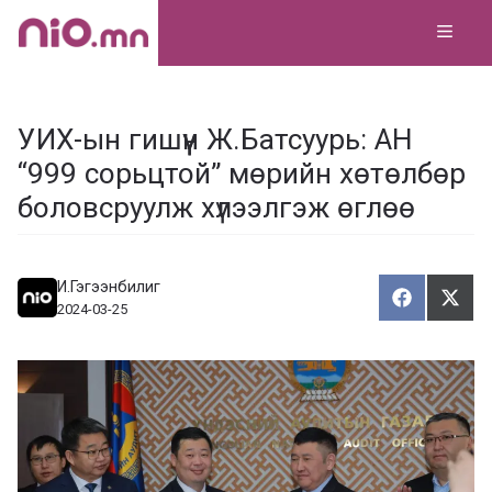
Skip
MEN
to
content
УИХ-ын гишүүн Ж.Батсуурь: АН
“999 сорьцтой” мөрийн хөтөлбөр
боловсруулж хүлээлгэж өглөө
И.Гэгээнбилиг
Хуваалца
Түг
Х
Т
2024-03-25
у
ү
в
г
а
э
а
э
л
х
ц
а
х