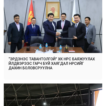
“ЭРДЭНЭС ТАВАНТОЛГОЙ” ХК НҮҮРС БАЯЖУУЛАХ
ҮЙЛДВЭРЭЭС ГАРЧ БУЙ ХАЯГДАЛ НҮҮРСИЙГ
ДАХИН БОЛОВСРУУЛНА