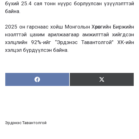
бүхий 25.4 сая тонн нүүрс борлуулсан үзүүлэлттэй
байна.
2025 он гарснаас хойш Монголын Хөрөнгийн Биржийн
нээлттэй цахим арилжаагаар амжилттай хийгдсэн
хэлцлийн 92%-ийг “Эрдэнэс Тавантолгой” ХК-ийн
хэлцэл бүрдүүлсэн байна.
Хуваалцах:
Түгээх:
Х
Т
у
ү
в
г
а
э
а
э
л
х
ц
а
Эрдэнэс Тавантолгой
х