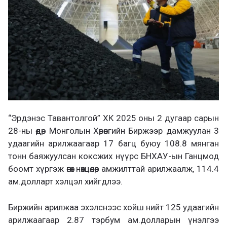
“Эрдэнэс Тавантолгой” ХК 2025 оны 2 дугаар сарын
28-ны өдөр Монголын Хөрөнгийн Биржээр дамжуулан 3
удаагийн арилжаагаар 17 багц буюу 108.8 мянган
тонн баяжуулсан коксжих нүүрс БНХАУ-ын Ганцмод
боомт хүргэж өгөх нөхцөлөөр амжилттай арилжаалж, 114.4
ам.долларт хэлцэл хийгдлээ.
Биржийн арилжаа эхэлснээс хойш нийт 125 удаагийн
арилжаагаар 2.87 тэрбум ам.долларын үнэлгээ