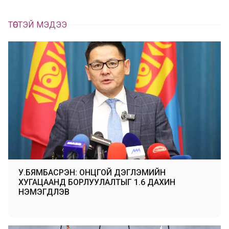
ТӨСТЭЙ МЭДЭЭ
У.БЯМБАСҮРЭН: ОНЦГОЙ ДЭГЛЭМИЙН
ХУГАЦААНД БОРЛУУЛАЛТЫГ 1.6 ДАХИН
НЭМЭГДҮҮЛЭВ