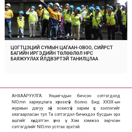
ЦОГТЦЭЦИЙ СУМЫН ЦАГААН-ОВОО, СИЙРСТ
БАГИЙН ИРГЭДИЙН ТӨЛӨӨЛӨЛ НҮҮРС
БАЯЖУУЛАХ ҮЙЛДВЭРТЭЙ ТАНИЛЦЛАА
АНХААРУУЛГА: Уншигчдын бичсэн сэтгэгдэлд
NIO.mn хариуцлага хүлээхгүй болно. Бид ХХЗХ-ын
журмын дагуу зүй зохисгүй зарим үг, хэллэгийг
хязгаарласан тул Та сэтгэгдэл бичихдээ бусдын эрх
ашгийг хүндэтгэн үзнэ үү. Хэм хэмжээ зөрчсөн
сэтгэгдлийг NIO.mn устгах эрхтэй.