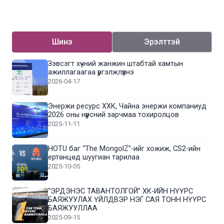
Шинэ
Эрэлттэй
Зэвсэгт хүчний жанжин штабтай хамтын
ажиллагаагаа үргэлжлүүлнэ
2026-04-17
Энержи ресурс ХХК, Чайна энержи компаниуд
2026 оны нүүрсний зарчмаа тохиролцов
2025-11-11
HOTU баг “The MongolZ”-ийг хожиж, CS2-ийн
ертөнцөд шуугиан тарилаа
2025-10-05
“ЭРДЭНЭС ТАВАНТОЛГОЙ” ХК-ИЙН НҮҮРС
БАЯЖУУЛАХ ҮЙЛДВЭР НЭГ САЯ ТОНН НҮҮРС
БАЯЖУУЛЛАА
2025-09-15