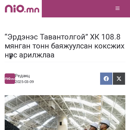
Skip
MEN
to
content
“Эрдэнэс Тавантолгой” ХК 108.8
мянган тонн баяжуулсан коксжих
нүүрс арилжлаа
Редакц
Хуваалца
Түг
Х
Т
2025-03-09
у
ү
в
г
а
э
а
э
л
х
ц
а
х