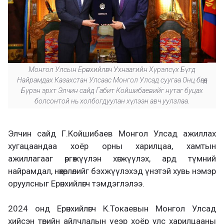
Монгол Улсын Ерөнхийлөгч Ухнаагийн Хүрэлсүх Бүгд
Найрамдах Казахстан Улсаас Монгол Улсад суугаа Онц бөгөөд
Бүрэн эрхт Элчин сайд Габит Койшибаевийг нутаг буцах
болсонтой нь холбогдуулан хүлээн авч уулзлаа.
Элчин сайд Г.Койшибаев Монгол Улсад ажиллах
хугацаандаа хоёр орны харилцаа, хамтын
ажиллагааг өргөжүүлэн хөгжүүлэх, ард түмний
найрамдал, нөхөрлөлийг бэхжүүлэхэд үнэтэй хувь нэмэр
оруулсныг Ерөнхийлөгч тэмдэглэлээ.
2024 онд Ерөнхийлөгч К.Токаевын Монгол Улсад
хийсэн төрийн айлчлалын үеэр хоёр улс харилцааны