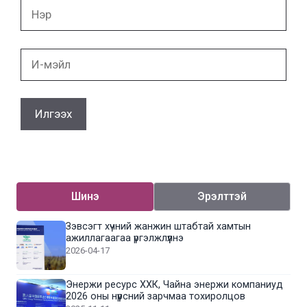
Нэр
И-
мэйл
Шинэ
Эрэлттэй
Зэвсэгт хүчний жанжин штабтай хамтын
ажиллагаагаа үргэлжлүүлнэ
2026-04-17
Энержи ресурс ХХК, Чайна энержи компаниуд
2026 оны нүүрсний зарчмаа тохиролцов