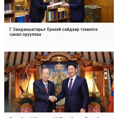
Г.Занданшатарыг Ерөнхий сайдаар томилох
санал орууллаа