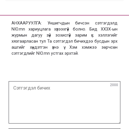
АНХААРУУЛГА: Уншигчдын бичсэн сэтгэгдэлд
NIO.mn хариуцлага хүлээхгүй болно. Бид ХХЗХ-ын
журмын дагуу зүй зохисгүй зарим үг, хэллэгийг
хязгаарласан тул Та сэтгэгдэл бичихдээ бусдын эрх
ашгийг хүндэтгэн үзнэ үү. Хэм хэмжээ зөрчсөн
сэтгэгдлийг NIO.mn устгах эрхтэй.
Сэтгэгдэл
2000
бичих