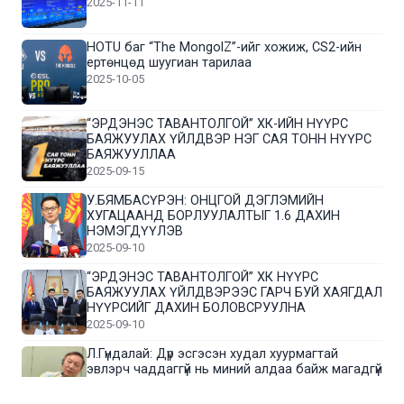
2025-11-11
HOTU баг “The MongolZ”-ийг хожиж, CS2-ийн
ертөнцөд шуугиан тарилаа
2025-10-05
“ЭРДЭНЭС ТАВАНТОЛГОЙ” ХК-ИЙН НҮҮРС
БАЯЖУУЛАХ ҮЙЛДВЭР НЭГ САЯ ТОНН НҮҮРС
БАЯЖУУЛЛАА
2025-09-15
У.БЯМБАСҮРЭН: ОНЦГОЙ ДЭГЛЭМИЙН
ХУГАЦААНД БОРЛУУЛАЛТЫГ 1.6 ДАХИН
НЭМЭГДҮҮЛЭВ
2025-09-10
“ЭРДЭНЭС ТАВАНТОЛГОЙ” ХК НҮҮРС
БАЯЖУУЛАХ ҮЙЛДВЭРЭЭС ГАРЧ БУЙ ХАЯГДАЛ
НҮҮРСИЙГ ДАХИН БОЛОВСРУУЛНА
2025-09-10
Л.Гүндалай: Дүр эсгэсэн худал хуурмагтай
эвлэрч чаддаггүй нь миний алдаа байж магадгүй
2025-09-05