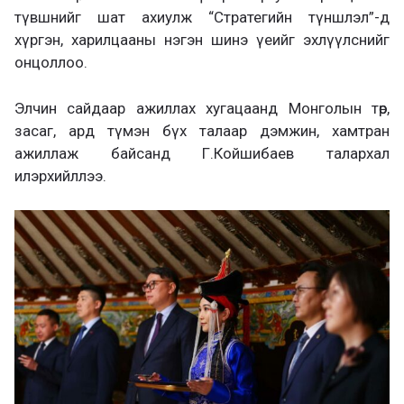
түвшнийг шат ахиулж “Стратегийн түншлэл”-д
хүргэн, харилцааны нэгэн шинэ үеийг эхлүүлснийг
онцоллоо.
Элчин сайдаар ажиллах хугацаанд Монголын төр,
засаг, ард түмэн бүх талаар дэмжин, хамтран
ажиллаж байсанд Г.Койшибаев талархал
илэрхийллээ.