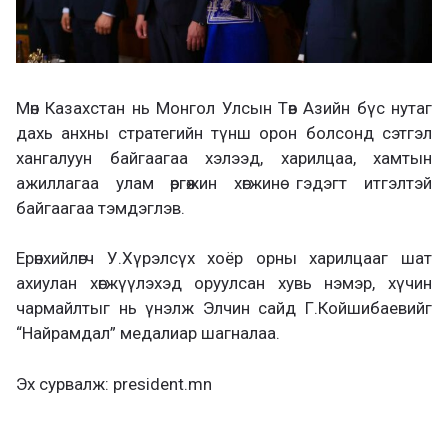
Мөн Казахстан нь Монгол Улсын Төв Азийн бүс нутаг
дахь анхны стратегийн түнш орон болсонд сэтгэл
хангалуун байгаагаа хэлээд, харилцаа, хамтын
ажиллагаа улам өргөжин хөгжинө гэдэгт итгэлтэй
байгаагаа тэмдэглэв.
Ерөнхийлөгч У.Хүрэлсүх хоёр орны харилцааг шат
ахиулан хөгжүүлэхэд оруулсан хувь нэмэр, хүчин
чармайлтыг нь үнэлж Элчин сайд Г.Койшибаевийг
“Найрамдал” медалиар шагналаа.
Эх сурвалж: president.mn