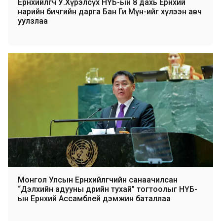
Ерөнхийлөгч У.Хүрэлсүх НҮБ-ын 8 дахь Ерөнхий
нарийн бичгийн дарга Бан Ги Мүн-ийг хүлээн авч
уулзлаа
Монгол Улсын Ерөнхийлөгчийн санаачилсан
“Дэлхийн адууны өдрийн тухай” тогтоолыг НҮБ-
ын Ерөнхий Ассамблей дэмжин баталлаа