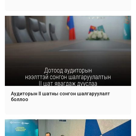
Аудиторын II шатны сонгон шалгаруулалт
боллоо