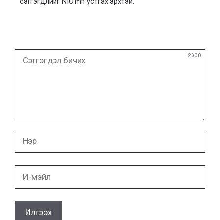
сэтгэгдлийг NIO.mn устгах эрхтэй.
Сэтгэгдэл
2000
бичих
Нэр
И-
мэйл