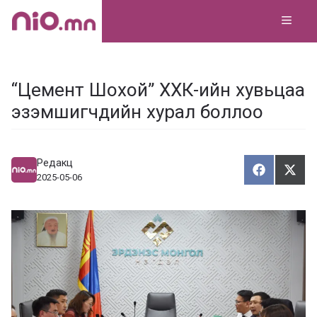
Skip
MEN
to
content
“Цемент Шохой” ХХК-ийн хувьцаа
эзэмшигчдийн хурал боллоо
Редакц
Хуваалца
Түгэ
Х
Т
2025-05-06
у
в
г
а
э
а
э
л
х
ц
а
х