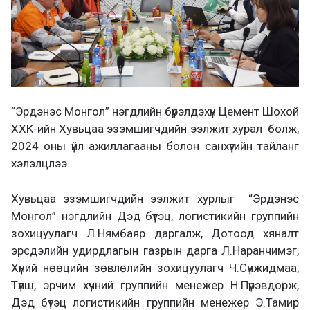
“Эрдэнэс Монгол” нэгдлийн бүрэлдэхүүн Цемент Шохой
ХХК-ийн Хувьцаа эзэмшигчдийн ээлжит хурал болж,
2024 оны үйл ажиллагааны болон санхүүгийн тайланг
хэлэлцлээ.
Хувьцаа эзэмшигчдийн ээлжит хурлыг “Эрдэнэс
Монгол” нэгдлийн Дэд бүтэц, логистикийн группийн
зохицуулагч Л.Нямбаяр даргалж, Дотоод хяналт
эрсдэлийн удирдлагын газрын дарга Л.Наранчимэг,
Хүний нөөцийн зөвлөлийн зохицуулагч Ч.Сүнжидмаа,
Түлш, эрчим хүчний группийн менежер Н.Пүрэвдорж,
Дэд бүтэц логистикийн группийн менежер Э.Тамир