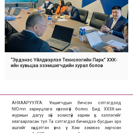
“Эрдэнэс Үйлдвэрлэл Технологийн Парк” ХХК-
ийн хувьцаа эзэмшигчдийн хурал болов
АНХААРУУЛГА: Уншигчдын бичсэн сэтгэгдэлд
NIO.mn хариуцлага хүлээхгүй болно. Бид ХХЗХ-ын
журмын дагуу зүй зохисгүй зарим үг, хэллэгийг
хязгаарласан тул Та сэтгэгдэл бичихдээ бусдын эрх
ашгийг хүндэтгэн үзнэ үү. Хэм хэмжээ зөрчсөн