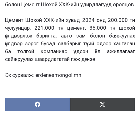
болон Цемент Шохой ХХК-ийн удирдлагууд оролцов.
Цемент Шохой ХХК-ийн хувьд 2024 онд 200.000 тн
чулуунцар, 221.000 тн цемент, 35.000 тн шохой
үйлдвэрлэж барилга, авто зам болон баяжуулах
үйлдвэр зэрэг бусад салбарыг түүхий эдээр хангасан
ба толгой компаниас үндсэн үйл ажиллагааг
сайжруулах шаардлагатай гэж дүгнэв.
Эх сурвалж: erdenesmongol.mn
Хуваалцах:
Түгээх:
Х
Т
у
в
г
а
э
а
э
л
х
ц