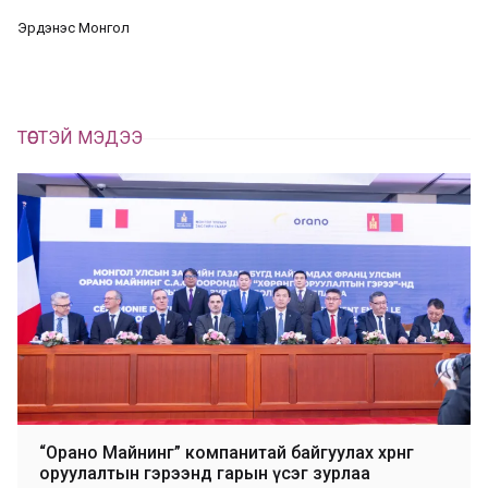
а
Эрдэнэс Монгол
х
ТӨСТЭЙ МЭДЭЭ
“Орано Майнинг” компанитай байгуулах хөрөнгө
оруулалтын гэрээнд гарын үсэг зурлаа