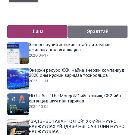
Шинэ
Эрэлттэй
Зэвсэгт хүчний жанжин штабтай хамтын
ажиллагаагаа үргэлжлүүлнэ
2026-04-17
Энержи ресурс ХХК, Чайна энержи компаниуд
2026 оны нүүрсний зарчмаа тохиролцов
2025-11-11
HOTU баг “The MongolZ”-ийг хожиж, CS2-ийн
ертөнцөд шуугиан тарилаа
2025-10-05
“ЭРДЭНЭС ТАВАНТОЛГОЙ” ХК-ИЙН НҮҮРС
БАЯЖУУЛАХ ҮЙЛДВЭР НЭГ САЯ ТОНН НҮҮРС
БАЯЖУУЛЛАА