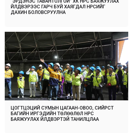
“ЭРДЭНЭС ТАВАНТОЛГОЙ” ХК НҮҮРС БАЯЖУУЛАХ
ҮЙЛДВЭРЭЭС ГАРЧ БУЙ ХАЯГДАЛ НҮҮРСИЙГ
ДАХИН БОЛОВСРУУЛНА
ЦОГТЦЭЦИЙ СУМЫН ЦАГААН-ОВОО, СИЙРСТ
БАГИЙН ИРГЭДИЙН ТӨЛӨӨЛӨЛ НҮҮРС
БАЯЖУУЛАХ ҮЙЛДВЭРТЭЙ ТАНИЛЦЛАА