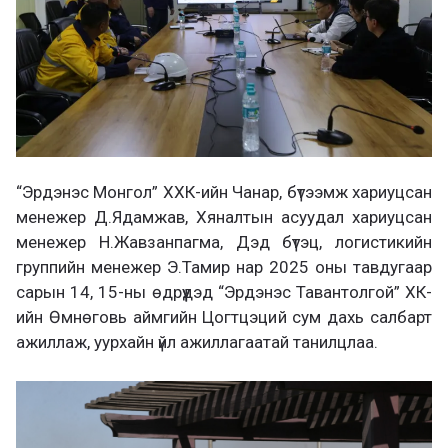
“Эрдэнэс Монгол” ХХК-ийн Чанар, бүтээмж хариуцсан
менежер Д.Ядамжав, Хяналтын асуудал хариуцсан
менежер Н.Жавзанпагма, Дэд бүтэц, логистикийн
группийн менежер Э.Тамир нар 2025 оны тавдугаар
сарын 14, 15-ны өдрүүдэд “Эрдэнэс Тавантолгой” ХК-
ийн Өмнөговь аймгийн Цогтцэций сум дахь салбарт
ажиллаж, уурхайн үйл ажиллагаатай танилцлаа.