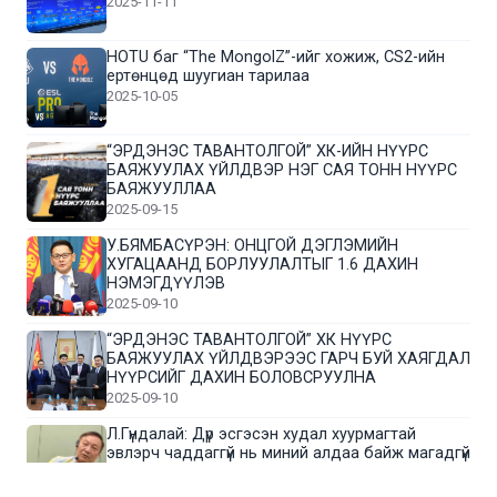
2025-11-11
HOTU баг “The MongolZ”-ийг хожиж, CS2-ийн
ертөнцөд шуугиан тарилаа
2025-10-05
“ЭРДЭНЭС ТАВАНТОЛГОЙ” ХК-ИЙН НҮҮРС
БАЯЖУУЛАХ ҮЙЛДВЭР НЭГ САЯ ТОНН НҮҮРС
БАЯЖУУЛЛАА
2025-09-15
У.БЯМБАСҮРЭН: ОНЦГОЙ ДЭГЛЭМИЙН
ХУГАЦААНД БОРЛУУЛАЛТЫГ 1.6 ДАХИН
НЭМЭГДҮҮЛЭВ
2025-09-10
“ЭРДЭНЭС ТАВАНТОЛГОЙ” ХК НҮҮРС
БАЯЖУУЛАХ ҮЙЛДВЭРЭЭС ГАРЧ БУЙ ХАЯГДАЛ
НҮҮРСИЙГ ДАХИН БОЛОВСРУУЛНА
2025-09-10
Л.Гүндалай: Дүр эсгэсэн худал хуурмагтай
эвлэрч чаддаггүй нь миний алдаа байж магадгүй
2025-09-05