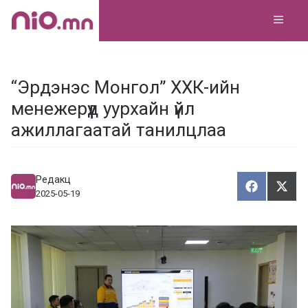
Skip
MEN
to
content
“Эрдэнэс Монгол” ХХК-ийн
менежерүүд уурхайн үйл
ажиллагаатай танилцлаа
Редакц
Хуваалца
Түгэ
Х
Т
2025-05-19
у
в
г
а
э
а
э
л
х
ц
а
х