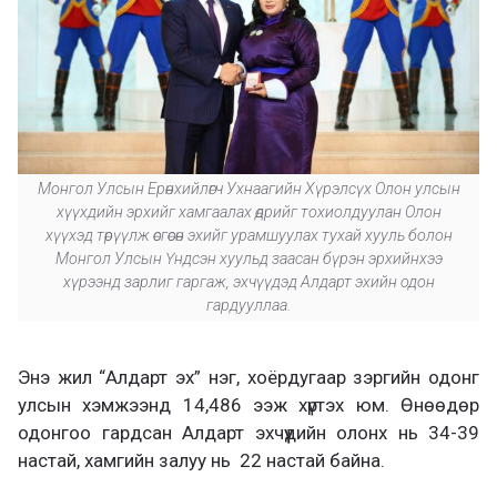
Монгол Улсын Ерөнхийлөгч Ухнаагийн Хүрэлсүх Олон улсын
хүүхдийн эрхийг хамгаалах өдрийг тохиолдуулан Олон
хүүхэд төрүүлж өсгөсөн эхийг урамшуулах тухай хууль болон
Монгол Улсын Үндсэн хуульд заасан бүрэн эрхийнхээ
хүрээнд зарлиг гаргаж, эхчүүдэд Алдарт эхийн одон
гардууллаа.
Энэ жил “Алдарт эх” нэг, хоёрдугаар зэргийн одонг
улсын хэмжээнд 14,486 ээж хүртэх юм. Өнөөдөр
одонгоо гардсан Алдарт эхчүүдийн олонх нь 34-39
настай, хамгийн залуу нь 22 настай байна.