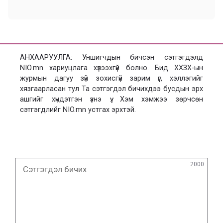
АНХААРУУЛГА: Уншигчдын бичсэн сэтгэгдэлд
NIO.mn хариуцлага хүлээхгүй болно. Бид ХХЗХ-ын
журмын дагуу зүй зохисгүй зарим үг, хэллэгийг
хязгаарласан тул Та сэтгэгдэл бичихдээ бусдын эрх
ашгийг хүндэтгэн үзнэ үү. Хэм хэмжээ зөрчсөн
сэтгэгдлийг NIO.mn устгах эрхтэй.
Сэтгэгдэл
2000
бичих