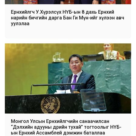
Ерөнхийлөгч У.Хүрэлсүх НҮБ-ын 8 дахь Ерөнхий
нарийн бичгийн дарга Бан Ги Мүн-ийг хүлээн авч
уулзлаа
Монгол Улсын Ерөнхийлөгчийн санаачилсан
“Дэлхийн адууны өдрийн тухай” тогтоолыг НҮБ-
ын Ерөнхий Ассамблей дэмжин баталлаа