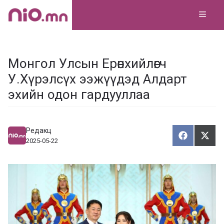
Skip
MEN
to
content
Монгол Улсын Ерөнхийлөгч
У.Хүрэлсүх ээжүүдэд Алдарт
эхийн одон гардууллаа
Редакц
Хуваалца
Түгэ
Х
Т
2025-05-22
у
в
г
а
э
а
э
л
х
ц
а
х