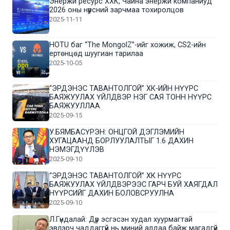
Энержи ресурс ХХК, Чайна энержи компаниуд
2026 оны нүүрсний зарчмаа тохиролцов
2025-11-11
HOTU баг “The MongolZ”-ийг хожиж, CS2-ийн
ертөнцөд шуугиан тарилаа
2025-10-05
“ЭРДЭНЭС ТАВАНТОЛГОЙ” ХК-ИЙН НҮҮРС
БАЯЖУУЛАХ ҮЙЛДВЭР НЭГ САЯ ТОНН НҮҮРС
БАЯЖУУЛЛАА
2025-09-15
У.БЯМБАСҮРЭН: ОНЦГОЙ ДЭГЛЭМИЙН
ХУГАЦААНД БОРЛУУЛАЛТЫГ 1.6 ДАХИН
НЭМЭГДҮҮЛЭВ
2025-09-10
“ЭРДЭНЭС ТАВАНТОЛГОЙ” ХК НҮҮРС
БАЯЖУУЛАХ ҮЙЛДВЭРЭЭС ГАРЧ БУЙ ХАЯГДАЛ
НҮҮРСИЙГ ДАХИН БОЛОВСРУУЛНА
2025-09-10
Л.Гүндалай: Дүр эсгэсэн худал хуурмагтай
эвлэрч чаддаггүй нь миний алдаа байж магадгүй