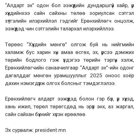
“Алдарт эх” одон бол ээжүүдийн дундаршгүй хайр, үр
хүүхдийнхээ сайн сайхны төлөө зориулсан сэтгэл
зүтгэлийн илэрхийлэл гэдгийг Ерөнхийлөгч онцолж,
ээжүүдэд чин сэтгэлийн талархал илэрхийллээ.
Төрөөс “Хүүхдийн мөнгө” олгож буй нь нийгмийн
халамж бус харин хүн амаа өсгөх, эх, үрсээ дэмжих
төрийн бодлого гэж үздэгээ төрийн тэргүүн хэлж,
Ерөнхийлөгчийн санаачилгаар “Алдарт эх”-ийн одонг
дагалддаг мөнгөн урамшууллыг 2025 оноос хоёр
дахин нэмэгдүүлж олгох болсныг тэмдэглэлээ.
Ерөнхийлөгч алдарт ээжүүдэд болон гэр бүл, үр хүүхэд,
хань ижил, төрөл төрөгсдөд нь эрүүл энх, аз жаргал,
сайн сайхан бүхнийг хүсэн ерөөлөө.
Эх сурвалж: president.mn