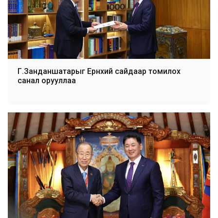
Г.Занданшатарыг Ерөнхий сайдаар томилох
санал орууллаа