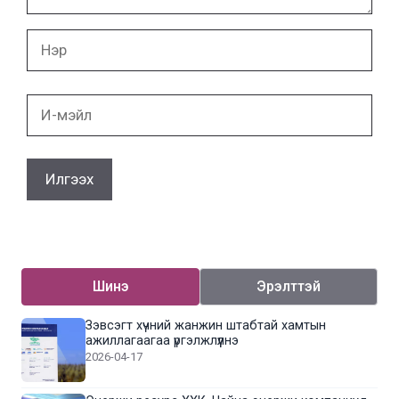
Нэр
И-
мэйл
Шинэ
Эрэлттэй
Зэвсэгт хүчний жанжин штабтай хамтын
ажиллагаагаа үргэлжлүүлнэ
2026-04-17