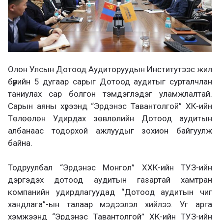
Олон Улсын Дотоод Аудиторуудын Институтээс жил
бүрийн 5 дугаар сарыг Дотоод аудитыг сурталчлан
таниулах сар болгон тэмдэглэдэг уламжлалтай.
Сарын аяны хүрээнд “Эрдэнэс Тавантолгой” ХК-ийн
Төлөөлөн Удирдах зөвлөлийн Дотоод аудитын
албанаас тодорхой ажлуудыг зохион байгуулж
байна.
Тодруулбал “Эрдэнэс Монгол” ХХК-ийн ТУЗ-ийн
дэргэдэх дотоод аудитын газартай хамтран
компанийн удирдлагуудад “Дотоод аудитын чиг
хандлага”-ын талаар мэдээлэл хийлээ. Уг арга
хэмжээнд “Эрдэнэс Тавантолгой” ХК-ийн ТУЗ-ийн