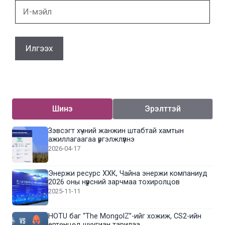
И-
мэйл
Шинэ
Эрэлттэй
Зэвсэгт хүчний жанжин штабтай хамтын
ажиллагаагаа үргэлжлүүлнэ
2026-04-17
Энержи ресурс ХХК, Чайна энержи компаниуд
2026 оны нүүрсний зарчмаа тохиролцов
2025-11-11
HOTU баг “The MongolZ”-ийг хожиж, CS2-ийн
ертөнцөд шуугиан тарилаа