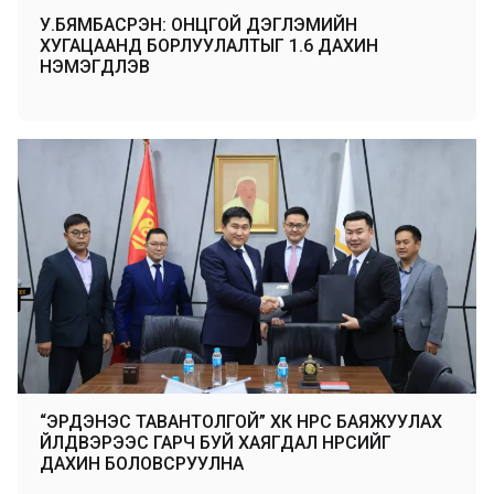
У.БЯМБАСҮРЭН: ОНЦГОЙ ДЭГЛЭМИЙН
ХУГАЦААНД БОРЛУУЛАЛТЫГ 1.6 ДАХИН
НЭМЭГДҮҮЛЭВ
“ЭРДЭНЭС ТАВАНТОЛГОЙ” ХК НҮҮРС БАЯЖУУЛАХ
ҮЙЛДВЭРЭЭС ГАРЧ БУЙ ХАЯГДАЛ НҮҮРСИЙГ
ДАХИН БОЛОВСРУУЛНА