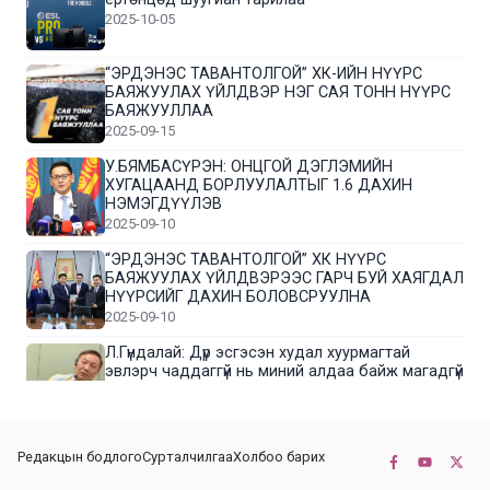
2025-10-05
“ЭРДЭНЭС ТАВАНТОЛГОЙ” ХК-ИЙН НҮҮРС
БАЯЖУУЛАХ ҮЙЛДВЭР НЭГ САЯ ТОНН НҮҮРС
БАЯЖУУЛЛАА
2025-09-15
У.БЯМБАСҮРЭН: ОНЦГОЙ ДЭГЛЭМИЙН
ХУГАЦААНД БОРЛУУЛАЛТЫГ 1.6 ДАХИН
НЭМЭГДҮҮЛЭВ
2025-09-10
“ЭРДЭНЭС ТАВАНТОЛГОЙ” ХК НҮҮРС
БАЯЖУУЛАХ ҮЙЛДВЭРЭЭС ГАРЧ БУЙ ХАЯГДАЛ
НҮҮРСИЙГ ДАХИН БОЛОВСРУУЛНА
2025-09-10
Л.Гүндалай: Дүр эсгэсэн худал хуурмагтай
эвлэрч чаддаггүй нь миний алдаа байж магадгүй
2025-09-05
ЦОГТЦЭЦИЙ СУМЫН ЦАГААН-ОВОО, СИЙРСТ
Редакцын бодлого
Сурталчилгаа
Холбоо барих
БАГИЙН ИРГЭДИЙН ТӨЛӨӨЛӨЛ НҮҮРС
БАЯЖУУЛАХ ҮЙЛДВЭРТЭЙ ТАНИЛЦЛАА