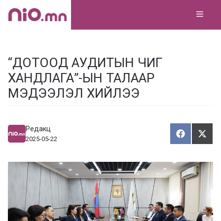
Skip
MEN
to
content
“ДОТООД АУДИТЫН ЧИГ
ХАНДЛАГА”-ЫН ТАЛААР
МЭДЭЭЛЭЛ ХИЙЛЭЭ
Редакц
Хуваалца
Түгэ
Х
Т
2025-05-22
у
в
г
а
э
а
э
л
х
ц
а
х