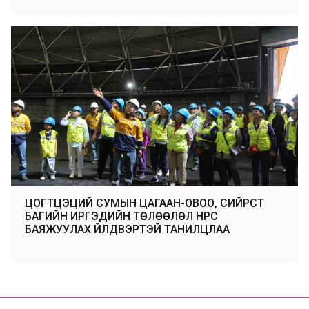
ЦОГТЦЭЦИЙ СУМЫН ЦАГААН-ОВОО, СИЙРСТ
БАГИЙН ИРГЭДИЙН ТӨЛӨӨЛӨЛ НҮҮРС
БАЯЖУУЛАХ ҮЙЛДВЭРТЭЙ ТАНИЛЦЛАА