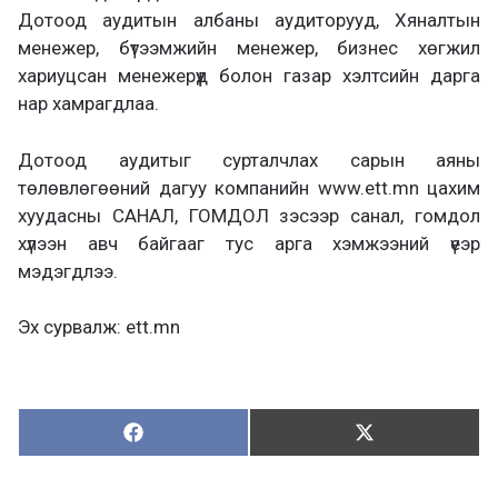
Дотоод аудитын албаны аудиторууд, Хяналтын
менежер, бүтээмжийн менежер, бизнес хөгжил
хариуцсан менежерүүд болон газар хэлтсийн дарга
нар хамрагдлаа.
Дотоод аудитыг сурталчлах сарын аяны
төлөвлөгөөний дагуу компанийн www.ett.mn цахим
хуудасны САНАЛ, ГОМДОЛ зэсээр санал, гомдол
хүлээн авч байгааг тус арга хэмжээний үеэр
мэдэгдлээ.
Эх сурвалж: ett.mn
Хуваалцах:
Түгээх:
Х
Т
у
в
г
а
э