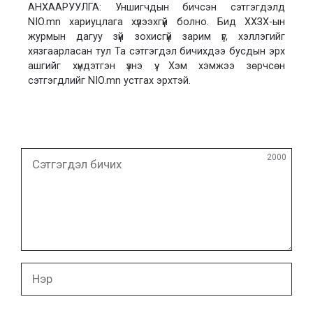
АНХААРУУЛГА: Уншигчдын бичсэн сэтгэгдэлд
NIO.mn хариуцлага хүлээхгүй болно. Бид ХХЗХ-ын
журмын дагуу зүй зохисгүй зарим үг, хэллэгийг
хязгаарласан тул Та сэтгэгдэл бичихдээ бусдын эрх
ашгийг хүндэтгэн үзнэ үү. Хэм хэмжээ зөрчсөн
сэтгэгдлийг NIO.mn устгах эрхтэй.
Сэтгэгдэл
2000
бичих
Нэр