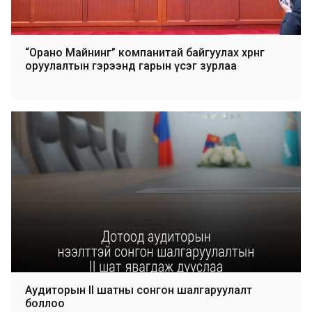
“Орано Майнинг” компанитай байгуулах хөрөнгө
оруулалтын гэрээнд гарын үсэг зурлаа
Аудиторын II шатны сонгон шалгаруулалт
боллоо