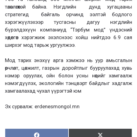
төлөвлөгөөтэй байна. Нэгдлийн дунд хугацааны
стратегид байгаль орчинд ээлтэй бодлого
хэрэгжүүлэхээр тусгасны дагуу нэгдлийн
бүрэлдэхүүн компаниуд “Тэрбум мод” үндэсний
хөдөлгөөн хэрэгжиж эхэлснээс хойш нийтдээ 6.9 сая
ширхэг мод тарьж ургуулжээ.
Мод тарих энэхүү арга хэмжээ нь уур амьсгалын
өөрчлөлт, цөлжилт, газрын доройтлыг бууруулахад хувь
нэмэр оруулах, ойн болон усны нөөцийг хамгаалж
нэмэгдүүлэх, экологийн тэнцвэрт байдлыг хадгалж
хамгаалахад чухал үүрэгтэй юм
Эх сурвалж: erdenesmongol.mn