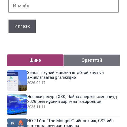
И-
мэйл
Шинэ
Эрэлттэй
Зэвсэгт хүчний жанжин штабтай хамтын
ажиллагаагаа үргэлжлүүлнэ
2026-04-17
Энержи ресурс ХХК, Чайна энержи компаниуд
2026 оны нүүрсний зарчмаа тохиролцов
2025-11-11
HOTU баг “The MongolZ”-ийг хожиж, CS2-ийн
ертөнцөд шуугиан тарилаа