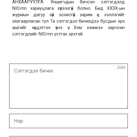
АНХААРУУЛГА: Уншигчдын бичсэн сэтгэгдэлд
NIO.mn хариуцлага хүлээхгүй болно. Бид ХХЗХ-ын
журмын дагуу зүй зохисгүй зарим үг, хэллэгийг
хязгаарласан тул Та сэтгэгдэл бичихдээ бусдын эрх
ашгийг хүндэтгэн үзнэ үү. Хэм хэмжээ зөрчсөн
сэтгэгдлийг NIO.mn устгах эрхтэй.
Сэтгэгдэл
2000
бичих
Нэр