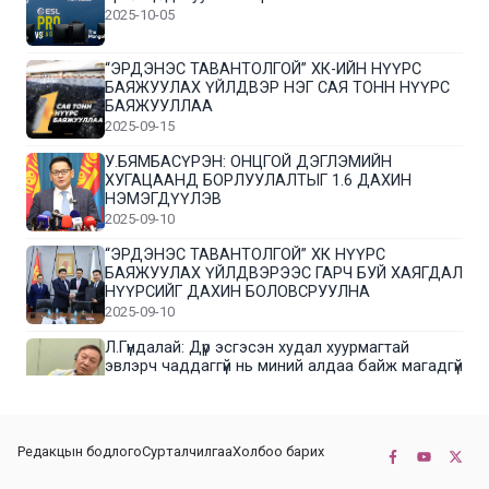
2025-10-05
“ЭРДЭНЭС ТАВАНТОЛГОЙ” ХК-ИЙН НҮҮРС
БАЯЖУУЛАХ ҮЙЛДВЭР НЭГ САЯ ТОНН НҮҮРС
БАЯЖУУЛЛАА
2025-09-15
У.БЯМБАСҮРЭН: ОНЦГОЙ ДЭГЛЭМИЙН
ХУГАЦААНД БОРЛУУЛАЛТЫГ 1.6 ДАХИН
НЭМЭГДҮҮЛЭВ
2025-09-10
“ЭРДЭНЭС ТАВАНТОЛГОЙ” ХК НҮҮРС
БАЯЖУУЛАХ ҮЙЛДВЭРЭЭС ГАРЧ БУЙ ХАЯГДАЛ
НҮҮРСИЙГ ДАХИН БОЛОВСРУУЛНА
2025-09-10
Л.Гүндалай: Дүр эсгэсэн худал хуурмагтай
эвлэрч чаддаггүй нь миний алдаа байж магадгүй
2025-09-05
ЦОГТЦЭЦИЙ СУМЫН ЦАГААН-ОВОО, СИЙРСТ
Редакцын бодлого
Сурталчилгаа
Холбоо барих
БАГИЙН ИРГЭДИЙН ТӨЛӨӨЛӨЛ НҮҮРС
БАЯЖУУЛАХ ҮЙЛДВЭРТЭЙ ТАНИЛЦЛАА