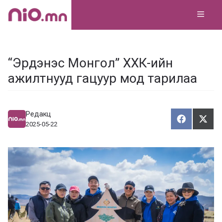
Skip
MEN
to
content
“Эрдэнэс Монгол” ХХК-ийн
ажилтнууд гацуур мод тарилаа
Редакц
Хуваалца
Түг
Х
Т
2025-05-22
у
ү
в
г
а
э
а
э
л
х
ц
а
х