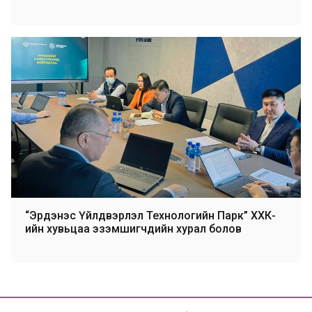
“Эрдэнэс Үйлдвэрлэл Технологийн Парк” ХХК-
ийн хувьцаа эзэмшигчдийн хурал болов