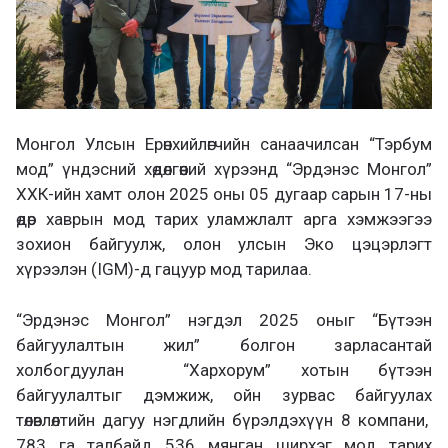
Монгол Улсын Ерөнхийлөгчийн санаачилсан “Тэрбум
мод” үндэсний хөдөлгөөний хүрээнд “Эрдэнэс Монгол”
ХХК-ийн хамт олон 2025 оны 05 дугаар сарын 17-ны
өдөр хаврын мод тарих уламжлалт арга хэмжээгээ
зохион байгуулж, олон улсын Эко цэцэрлэгт
хүрээлэн (IGM)-д гацуур мод тарилаа.
“Эрдэнэс Монгол” нэгдэл 2025 оныг “Бүтээн
байгуулалтын жил” болгон зарласантай
холбогдуулан “Хархорум” хотын бүтээн
байгуулалтыг дэмжиж, ойн зурвас байгуулах
төлөвлөлтийн дагуу нэгдлийн бүрэлдэхүүн 8 компани,
783 га талбайд 536 мянган ширхэг мод тарих