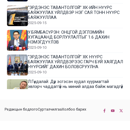
“ЭРДЭНЭС ТАВАНТОЛГОЙ” ХК-ИЙН НҮҮРС
БАЯЖУУЛАХ ҮЙЛДВЭР НЭГ САЯ ТОНН НҮҮРС
БАЯЖУУЛЛАА
2025-09-15
У.БЯМБАСҮРЭН: ОНЦГОЙ ДЭГЛЭМИЙН
ХУГАЦААНД БОРЛУУЛАЛТЫГ 1.6 ДАХИН
НЭМЭГДҮҮЛЭВ
2025-09-10
“ЭРДЭНЭС ТАВАНТОЛГОЙ” ХК НҮҮРС
БАЯЖУУЛАХ ҮЙЛДВЭРЭЭС ГАРЧ БУЙ ХАЯГДАЛ
НҮҮРСИЙГ ДАХИН БОЛОВСРУУЛНА
2025-09-10
Л.Гүндалай: Дүр эсгэсэн худал хуурмагтай
эвлэрч чаддаггүй нь миний алдаа байж магадгүй
2025-09-05
ЦОГТЦЭЦИЙ СУМЫН ЦАГААН-ОВОО, СИЙРСТ
Редакцын бодлого
Сурталчилгаа
Холбоо барих
БАГИЙН ИРГЭДИЙН ТӨЛӨӨЛӨЛ НҮҮРС
БАЯЖУУЛАХ ҮЙЛДВЭРТЭЙ ТАНИЛЦЛАА
2025-09-01