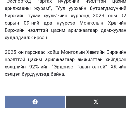
“Экспортод гаргах нүүрсний нээлттэй цахим
арилжааны журам”, “Уул уурхайн бүтээгдэхүүний
биржийн тухай хууль”-ийн хүрээнд 2023 оны 02
сарын 09-ний өдрөөс нүүрсээ Монголын Хөрөнгийн
Биржийн нээлттэй цахим арилжаагаар дамжуулан
худалдаалж ирсэн.
2025 он гарснаас хойш Монголын Хөрөнгийн Биржийн
нээлттэй цахим арилжаагаар амжилттай хийгдсэн
хэлцлийн 92%-ийг “Эрдэнэс Тавантолгой” ХК-ийн
хэлцэл бүрдүүлээд байна.
Хуваалцах:
Түгээх:
Х
Т
у
ү
в
г
а
э
а
э
л
х