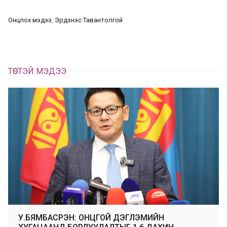
ц
а
Онцлох мэдээ
, 
Эрдэнэс Тавантолгой
х
ТӨСТЭЙ МЭДЭЭ
У.БЯМБАСҮРЭН: ОНЦГОЙ ДЭГЛЭМИЙН