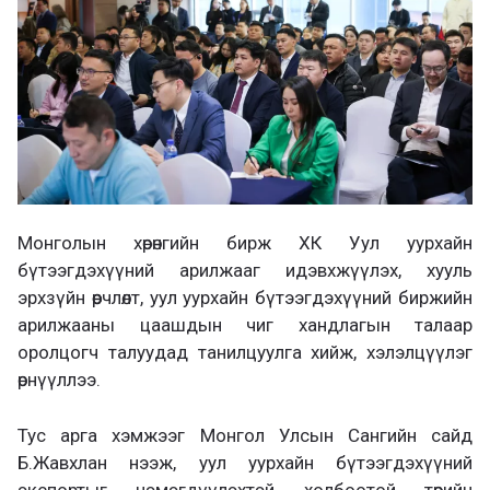
а
х
Монголын хөрөнгийн бирж ХК Уул уурхайн
бүтээгдэхүүний арилжааг идэвхжүүлэх, хууль
эрхзүйн өөрчлөлт, уул уурхайн бүтээгдэхүүний биржийн
арилжааны цаашдын чиг хандлагын талаар
оролцогч талуудад танилцуулга хийж, хэлэлцүүлэг
өрнүүллээ.
Тус арга хэмжээг Монгол Улсын Сангийн сайд
Б.Жавхлан нээж, уул уурхайн бүтээгдэхүүний
экспортыг нэмэгдүүлэхтэй холбоотой төрийн