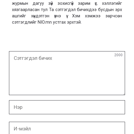
журмын дагуу зүй зохисгүй зарим үг, хэллэгийг
хязгаарласан тул Та сэтгэгдэл бичихдээ бусдын эрх
ашгийг хүндэтгэн үзнэ үү. Хэм хэмжээ зөрчсөн
сэтгэгдлийг NIO.mn устгах эрхтэй.
Сэтгэгдэл
2000
бичих
Нэр
И-
мэйл