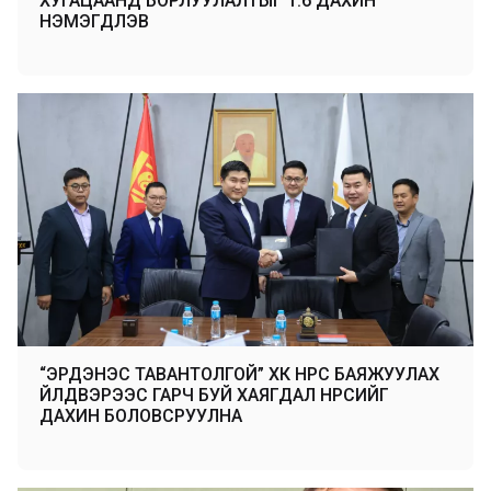
ХУГАЦААНД БОРЛУУЛАЛТЫГ 1.6 ДАХИН
НЭМЭГДҮҮЛЭВ
“ЭРДЭНЭС ТАВАНТОЛГОЙ” ХК НҮҮРС БАЯЖУУЛАХ
ҮЙЛДВЭРЭЭС ГАРЧ БУЙ ХАЯГДАЛ НҮҮРСИЙГ
ДАХИН БОЛОВСРУУЛНА