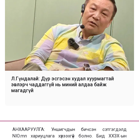
Л.Гүндалай: Дүр эсгэсэн худал хуурмагтай
эвлэрч чаддаггүй нь миний алдаа байж
магадгүй
АНХААРУУЛГА: Уншигчдын бичсэн сэтгэгдэлд
NIO.mn хариуцлага хүлээхгүй болно. Бид ХХЗХ-ын