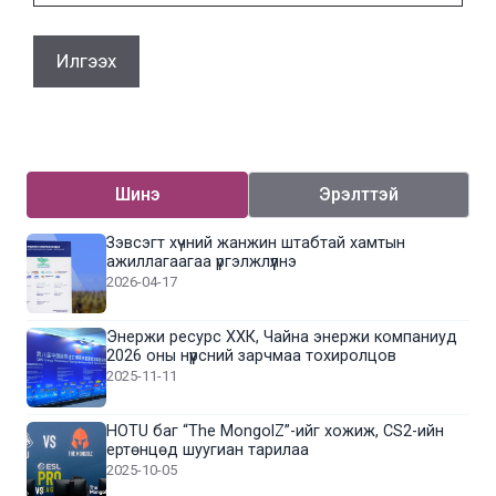
Шинэ
Эрэлттэй
Зэвсэгт хүчний жанжин штабтай хамтын
ажиллагаагаа үргэлжлүүлнэ
2026-04-17
Энержи ресурс ХХК, Чайна энержи компаниуд
2026 оны нүүрсний зарчмаа тохиролцов
2025-11-11
HOTU баг “The MongolZ”-ийг хожиж, CS2-ийн
ертөнцөд шуугиан тарилаа
2025-10-05