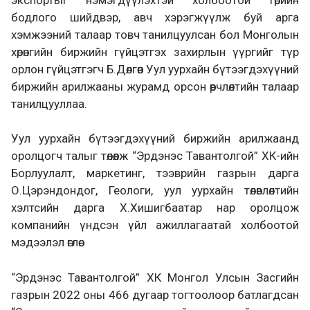
бодлого шийдвэр, авч хэрэгжүүлж буй арга
хэмжээний талаар товч танилцуулсан бол Монголын
хөрөнгийн биржийн гүйцэтгэх захирлын үүргийг түр
орлон гүйцэтгэгч Б.Дөлгөөн Уул уурхайн бүтээгдэхүүний
биржийн арилжааны журамд орсон өөрчлөлтийн талаар
танилцууллаа.
Уул уурхайн бүтээгдэхүүний биржийн арилжаанд
оролцогч талыг төлөөлж “Эрдэнэс Тавантолгой” ХК-ийн
Борлуулалт, маркетинг, тээврийн газрын дарга
О.Цэрэндондог, Геологи, уул уурхайн төлөвлөлтийн
хэлтсийн дарга Х.Хишигбаатар нар оролцож
компанийн үндсэн үйл ажиллагаатай холбоотой
мэдээлэл өглөө.
“Эрдэнэс Тавантолгой” ХК Монгол Улсын Засгийн
газрын 2022 оны 466 дугаар тогтоолоор батлагдсан