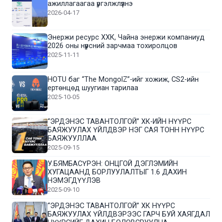
ажиллагаагаа үргэлжлүүлнэ
2026-04-17
Энержи ресурс ХХК, Чайна энержи компаниуд
2026 оны нүүрсний зарчмаа тохиролцов
2025-11-11
HOTU баг “The MongolZ”-ийг хожиж, CS2-ийн
ертөнцөд шуугиан тарилаа
2025-10-05
“ЭРДЭНЭС ТАВАНТОЛГОЙ” ХК-ИЙН НҮҮРС
БАЯЖУУЛАХ ҮЙЛДВЭР НЭГ САЯ ТОНН НҮҮРС
БАЯЖУУЛЛАА
2025-09-15
У.БЯМБАСҮРЭН: ОНЦГОЙ ДЭГЛЭМИЙН
ХУГАЦААНД БОРЛУУЛАЛТЫГ 1.6 ДАХИН
НЭМЭГДҮҮЛЭВ
2025-09-10
“ЭРДЭНЭС ТАВАНТОЛГОЙ” ХК НҮҮРС
БАЯЖУУЛАХ ҮЙЛДВЭРЭЭС ГАРЧ БУЙ ХАЯГДАЛ