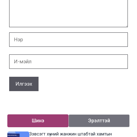
Нэр
И-
мэйл
Шинэ
Эрэлттэй
Зэвсэгт хүчний жанжин штабтай хамтын