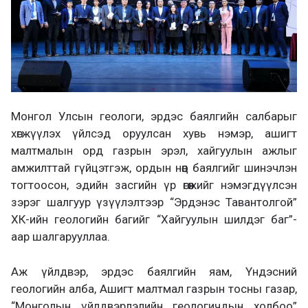
Монгол Улсын геологи, эрдэс баялгийн салбарыг
хөгжүүлэх үйлсэд оруулсан хувь нэмэр, ашигт
малтмалын орд газрын эрэл, хайгуулын ажлыг
амжилттай гүйцэтгэж, ордын нөөц баялгийг шинэчлэн
тогтоосон, эдийн засгийн үр өгөөжийг нэмэгдүүлсэн
зэрэг шалгуур үзүүлэлтээр “Эрдэнэс Тавантолгой”
ХК-ийн геологийн багийг “Хайгуулын шилдэг баг”-
аар шалгарууллаа.
Аж үйлдвэр, эрдэс баялгийн яам, Үндэсний
геологийн алба, Ашигт малтмал газрын тосны газар,
“Монголын үйлдвэрлэлийн геологичдын холбоо”