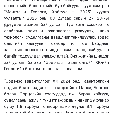
зэрэг төрийн болон төрийн бус байгууллагууд хамтран
“Монголын Геологи, Хайгуул – 2025” чуулга
уулзалтыг 2025 оны 03 дугаар сарын 27, 28-ны
өдрүүдэд зохион байгуулсан. Тус арга хэмжээ нь
салбарын хамтын ажиллагааг өргөжүүлэх, шинэ
технологи, судалгааны дэвшлийг танилцуулах, эрдэс
баялгийн хайгуулын салбарт ил тод байдлыг
хангахын зэрэгцээ, шилдэг хамт олон, хайгуулын
багийг тодруулдаг уламжлалтай. Энэ жилийн шилдэг
хайгуулын багаар “Эрдэнэс Тавантолгой” ХК-ийн
Геологийн баг хамт олон шалгарсан юм.
“Эрдэнэс Тавантолгой” ХК 2024 онд Тавантолгойн
ордын бодит чадавхыг тодорхойлж Цанхи, Бортээг
болон Оорцогийн хэсгүүдэд иж бүрэн хайгуул,
судалгааны ажлыг гүйцэтгэж ордын нөөцийг 29 хувиар
буюу 1.8 тэрбум тонноор нэмэгдүүлж 8.1 тэрбум
тонн нөөцтэй болохыг тогтоож, Монгол Улсын эрдэс