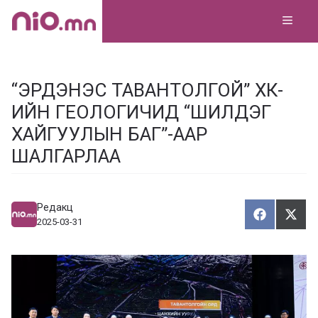
Skip
MEN
to
content
“ЭРДЭНЭС ТАВАНТОЛГОЙ” ХК-
ИЙН ГЕОЛОГИЧИД “ШИЛДЭГ
ХАЙГУУЛЫН БАГ”-ААР
ШАЛГАРЛАА
Редакц
Хуваалца
Түг
Х
Т
2025-03-31
у
ү
в
г
а
э
а
э
л
х
ц
а
х