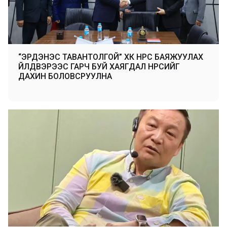
“ЭРДЭНЭС ТАВАНТОЛГОЙ” ХК НҮҮРС БАЯЖУУЛАХ
ҮЙЛДВЭРЭЭС ГАРЧ БУЙ ХАЯГДАЛ НҮҮРСИЙГ
ДАХИН БОЛОВСРУУЛНА