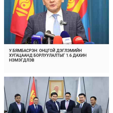
У.БЯМБАСҮРЭН: ОНЦГОЙ ДЭГЛЭМИЙН
ХУГАЦААНД БОРЛУУЛАЛТЫГ 1.6 ДАХИН
НЭМЭГДҮҮЛЭВ