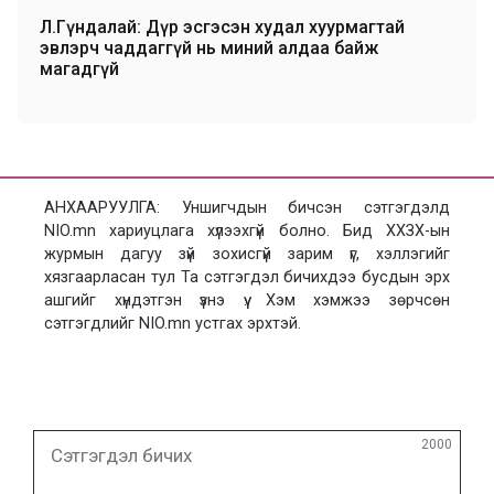
Л.Гүндалай: Дүр эсгэсэн худал хуурмагтай
эвлэрч чаддаггүй нь миний алдаа байж
магадгүй
АНХААРУУЛГА: Уншигчдын бичсэн сэтгэгдэлд
NIO.mn хариуцлага хүлээхгүй болно. Бид ХХЗХ-ын
журмын дагуу зүй зохисгүй зарим үг, хэллэгийг
хязгаарласан тул Та сэтгэгдэл бичихдээ бусдын эрх
ашгийг хүндэтгэн үзнэ үү. Хэм хэмжээ зөрчсөн
сэтгэгдлийг NIO.mn устгах эрхтэй.
Сэтгэгдэл
2000
бичих