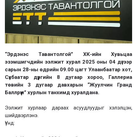
“Эрдэнэс Тавантолгой” ХК-ийн Хувьцаа
эзэмшигчдийн ээлжит хурал 2025 оны 04 дүгээр
сарын 28-ны өдрийн 09.00 цагт Улаанбаатар хот,
Сүхбаатар дүүргийн 8 дугаар хороо, Галлериа
төвийн 3 дугаар давхарын “Жуулчин Гранд
Баллрүүм” хурлын танхимд хуралдана.
Ээлжит хурлаар дараах асуудлуудыг хэлэлцэн,
шийдвэрлэнэ.
Үүнд: