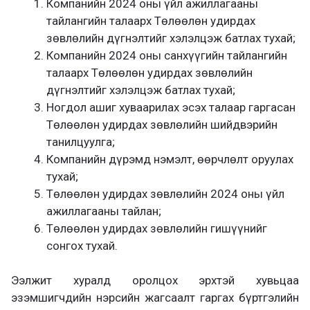
Компанийн 2024 оны үйл ажиллагааны
тайлангийн талаарх Төлөөлөн удирдах
зөвлөлийн дүгнэлтийг хэлэлцэж батлах тухай;
Компанийн 2024 оны санхүүгийн тайлангийн
талаарх Төлөөлөн удирдах зөвлөлийн
дүгнэлтийг хэлэлцэж батлах тухай;
Ногдол ашиг хуваарилах эсэх талаар гаргасан
Төлөөлөн удирдах зөвлөлийн шийдвэрийн
танилцуулга;
Компанийн дүрэмд нэмэлт, өөрчлөлт оруулах
тухай;
Төлөөлөн удирдах зөвлөлийн 2024 оны үйл
ажиллагааны тайлан;
Төлөөлөн удирдах зөвлөлийн гишүүнийг
сонгох тухай.
Ээлжит хуралд оролцох эрхтэй хувьцаа
эзэмшигчдийн нэрсийн жагсаалт гаргах бүртгэлийн