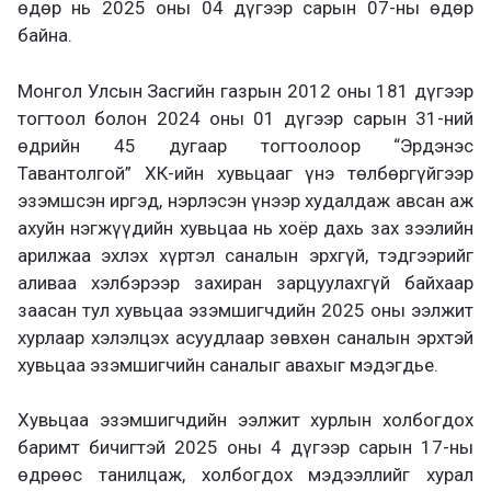
өдөр нь 2025 оны 04 дүгээр сарын 07-ны өдөр
байна.
Монгол Улсын Засгийн газрын 2012 оны 181 дүгээр
тогтоол болон 2024 оны 01 дүгээр сарын 31-ний
өдрийн 45 дугаар тогтоолоор “Эрдэнэс
Тавантолгой” ХК-ийн хувьцааг үнэ төлбөргүйгээр
эзэмшсэн иргэд, нэрлэсэн үнээр худалдаж авсан аж
ахуйн нэгжүүдийн хувьцаа нь хоёр дахь зах зээлийн
арилжаа эхлэх хүртэл саналын эрхгүй, тэдгээрийг
аливаа хэлбэрээр захиран зарцуулахгүй байхаар
заасан тул хувьцаа эзэмшигчдийн 2025 оны ээлжит
хурлаар хэлэлцэх асуудлаар зөвхөн саналын эрхтэй
хувьцаа эзэмшигчийн саналыг авахыг мэдэгдье.
Хувьцаа эзэмшигчдийн ээлжит хурлын холбогдох
баримт бичигтэй 2025 оны 4 дүгээр сарын 17-ны
өдрөөс танилцаж, холбогдох мэдээллийг хурал