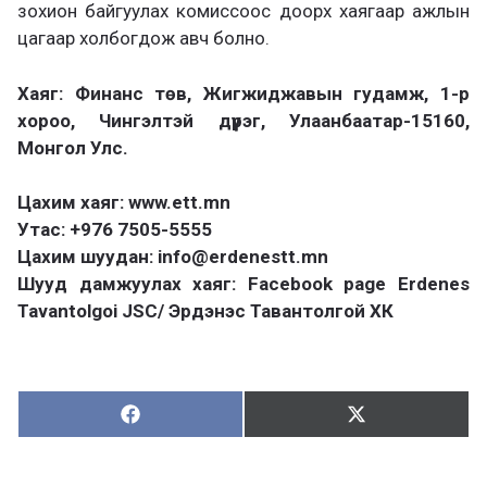
зохион байгуулах комиссоос доорх хаягаар ажлын
цагаар холбогдож авч болно.
Хаяг: Финанс төв, Жигжиджавын гудамж, 1-р
хороо, Чингэлтэй дүүрэг, Улаанбаатар-15160,
Монгол Улс.
Цахим хаяг: www.ett.mn
Утас: +976 7505-5555
Цахим шуудан: info@erdenestt.mn
Шууд дамжуулах хаяг: Facebook page Erdenes
Tavantolgoi JSC/ Эрдэнэс Тавантолгой ХК
Хуваалцах:
Түгээх:
Х
Т
у
ү
в
г
а
э