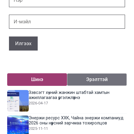
И-
мэйл
Шинэ
Эрэлттэй
Зэвсэгт хүчний жанжин штабтай хамтын
ажиллагаагаа үргэлжлүүлнэ
2026-04-17
Энержи ресурс ХХК, Чайна энержи компаниуд
2026 оны нүүрсний зарчмаа тохиролцов
2025-11-11