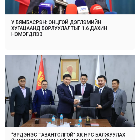
У.БЯМБАСҮРЭН: ОНЦГОЙ ДЭГЛЭМИЙН
ХУГАЦААНД БОРЛУУЛАЛТЫГ 1.6 ДАХИН
НЭМЭГДҮҮЛЭВ
“ЭРДЭНЭС ТАВАНТОЛГОЙ” ХК НҮҮРС БАЯЖУУЛАХ