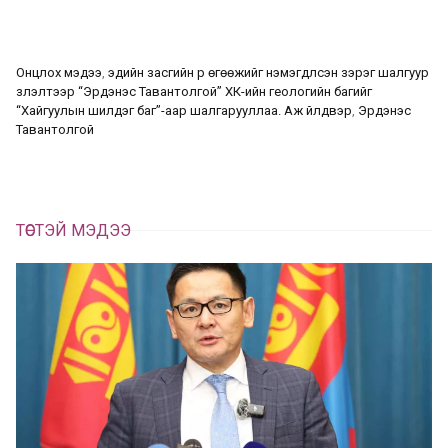
а
э
л
х
ц
а
Онцлох мэдээ
, 
эдийн засгийн үр өгөөжийг нэмэгдүүлсэн зэрэг шалгуур
х
үзүүлэлтээр “Эрдэнэс Тавантолгой” ХК-ийн геологийн багийг
“Хайгуулын шилдэг баг”-аар шалгарууллаа. Аж үйлдвэр
, 
Эрдэнэс
Тавантолгой
ТӨСТЭЙ МЭДЭЭ