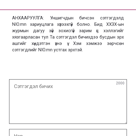
АНХААРУУЛГА: Уншигчдын бичсэн сэтгэгдэлд
NIO.mn хариуцлага хүлээхгүй болно. Бид ХХЗХ-ын
журмын дагуу зүй зохисгүй зарим үг, хэллэгийг
хязгаарласан тул Та сэтгэгдэл бичихдээ бусдын эрх
ашгийг хүндэтгэн үзнэ үү. Хэм хэмжээ зөрчсөн
сэтгэгдлийг NIO.mn устгах эрхтэй.
Сэтгэгдэл
2000
бичих
Нэр