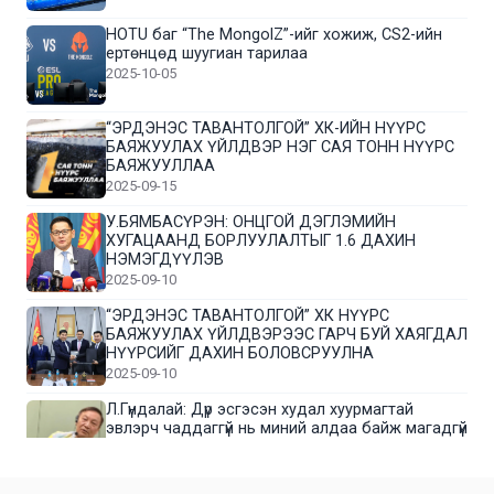
HOTU баг “The MongolZ”-ийг хожиж, CS2-ийн
ертөнцөд шуугиан тарилаа
2025-10-05
“ЭРДЭНЭС ТАВАНТОЛГОЙ” ХК-ИЙН НҮҮРС
БАЯЖУУЛАХ ҮЙЛДВЭР НЭГ САЯ ТОНН НҮҮРС
БАЯЖУУЛЛАА
2025-09-15
У.БЯМБАСҮРЭН: ОНЦГОЙ ДЭГЛЭМИЙН
ХУГАЦААНД БОРЛУУЛАЛТЫГ 1.6 ДАХИН
НЭМЭГДҮҮЛЭВ
2025-09-10
“ЭРДЭНЭС ТАВАНТОЛГОЙ” ХК НҮҮРС
БАЯЖУУЛАХ ҮЙЛДВЭРЭЭС ГАРЧ БУЙ ХАЯГДАЛ
НҮҮРСИЙГ ДАХИН БОЛОВСРУУЛНА
2025-09-10
Л.Гүндалай: Дүр эсгэсэн худал хуурмагтай
эвлэрч чаддаггүй нь миний алдаа байж магадгүй
2025-09-05