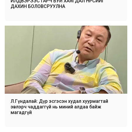
ҮЙЛДВЭРЭЭС ГАРЧ БУЙ ХАЯГДАЛ НҮҮРСИЙГ
ДАХИН БОЛОВСРУУЛНА
Л.Гүндалай: Дүр эсгэсэн худал хуурмагтай
эвлэрч чаддаггүй нь миний алдаа байж
магадгүй