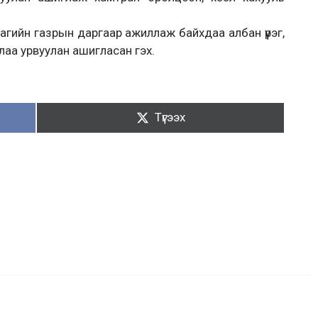
агийн газрын даргаар ажиллаж байхдаа албан үүрэг,
лаа урвуулан ашигласан гэх.
Түгээх:
Түгээх