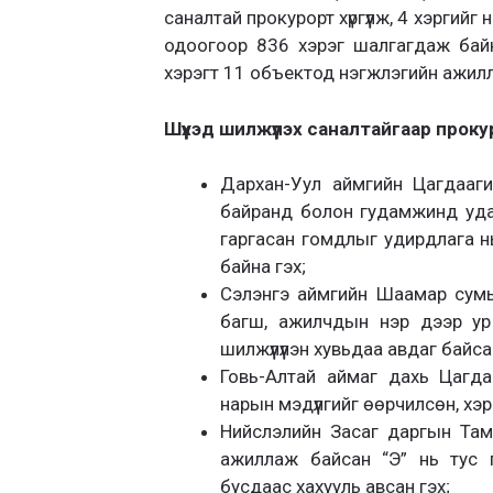
саналтай прокурорт хүргүүлж, 4 хэрги
одоогоор 836 хэрэг шалгагдаж байна
хэрэгт 11 объектод нэгжлэгийн ажилл
Шүүхэд шилжүүлэх саналтайгаар прокур
Дархан-Уул аймгийн Цагдааги
байранд болон гудамжинд уда
гаргасан гомдлыг удирдлага нь
байна гэх;
Сэлэнгэ аймгийн Шаамар сумы
багш, ажилчдын нэр дээр ур
шилжүүлүүлэн хувьдаа авдаг байса
Говь-Алтай аймаг дахь Цагда
нарын мэдүүлгийг өөрчилсөн, хэрг
Нийслэлийн Засаг даргын Там
ажиллаж байсан “Э” нь тус г
бусдаас хахууль авсан гэх;