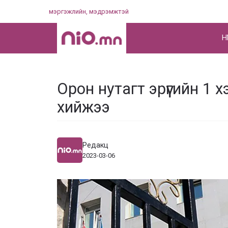
Skip
мэргэжлийн, мэдрэмжтэй
to
content
НҮ
Орон нутагт эрүүгийн 1 
хийжээ
Редакц
2023-03-06