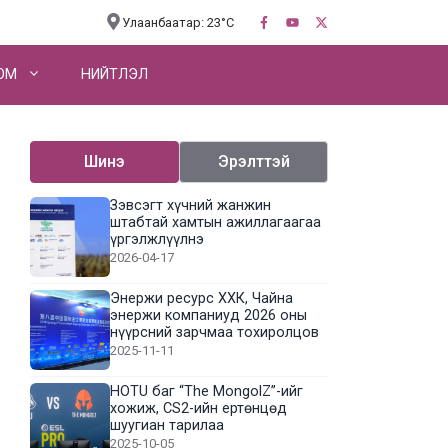
Улаанбаатар: 23°C
OM
НИЙТЛЭЛ
Шинэ
Эрэлттэй
Зэвсэгт хүчний жанжин
штабтай хамтын ажиллагаагаа
үргэлжлүүлнэ
2026-04-17
Энержи ресурс ХХК, Чайна
энержи компаниуд 2026 оны
нүүрсний зарчмаа тохиролцов
2025-11-11
HOTU баг “The MongolZ”-ийг
хожиж, CS2-ийн ертөнцөд
шуугиан тарилаа
2025-10-05