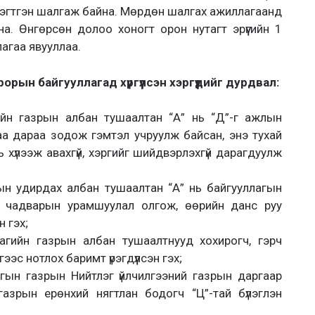
йг нэгтгэн шалгаж байна. Мөрдөн шалгах ажиллагаанд
. Өнгөрсөн долоо хоногт орон нутагт эрүүгийн 1
агаа явууллаа.
орын байгууллагад хүргүүлсэн хэргүүдийг дурдвал:
йн газрын албан тушаалтан “А” нь “Д”-г ажлын
а дараа зодож гэмтэл учруулж байсан, энэ тухай
 хүлээж авахгүй, хэргийг шийдвэрлэхгүй дарагдуулж
н удирдах албан тушаалтан “А” нь байгууллагын
 чадварын урамшуулал олгож, өөрийн данс руу
н гэх;
агийн газрын албан тушаалтнууд хохирогч, гэрч
ээс нотлох баримт үрэгдүүлсэн гэх;
гын газрын Нийтлэг үйлчилгээний газрын даргаар
азрын ерөнхий нягтлан бодогч “Ц”-тай бүлэглэн