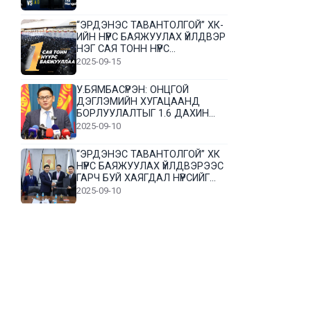
“ЭРДЭНЭС ТАВАНТОЛГОЙ” ХК-
ИЙН НҮҮРС БАЯЖУУЛАХ ҮЙЛДВЭР
НЭГ САЯ ТОНН НҮҮРС
БАЯЖУУЛЛАА
2025-09-15
У.БЯМБАСҮРЭН: ОНЦГОЙ
ДЭГЛЭМИЙН ХУГАЦААНД
БОРЛУУЛАЛТЫГ 1.6 ДАХИН
НЭМЭГДҮҮЛЭВ
2025-09-10
“ЭРДЭНЭС ТАВАНТОЛГОЙ” ХК
НҮҮРС БАЯЖУУЛАХ ҮЙЛДВЭРЭЭС
ГАРЧ БУЙ ХАЯГДАЛ НҮҮРСИЙГ
ДАХИН БОЛОВСРУУЛНА
2025-09-10
Л.Гүндалай: Дүр эсгэсэн худал
хуурмагтай эвлэрч чаддаггүй
нь миний алдаа байж магадгүй
2025-09-05
ЦОГТЦЭЦИЙ СУМЫН ЦАГААН-
ОВОО, СИЙРСТ БАГИЙН
ИРГЭДИЙН ТӨЛӨӨЛӨЛ НҮҮРС