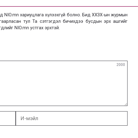
 NIO.mn хариуцлага хүлээхгүй болно. Бид ХХЗХ-ын журмын
язгаарласан тул Та сэтгэгдэл бичихдээ бусдын эрх ашгийг
гдлийг NIO.mn устгах эрхтэй.
2000
И-
мэйл