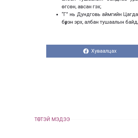
өгсөн, авсан гэх;
“Г” нь Дундговь аймгийн Цагда
бүрэн эрх, албан тушаалын байд
Хуваалцах:
Хуваалцах
ТӨСТЭЙ МЭДЭЭ