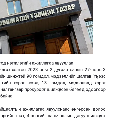
ектод нэгжлэгийн ажиллагаа явууллаа
лгах хэлтэс 2023 оны 2 дугаар сарын 27-ноос 3
гийн шинжтэй 90 гомдол, мэдээллийг шалгав. Үүнээс
элтийн хэрэг нээж, 13 гомдол, мэдээлэлд хэрэг
саналтайгаар прокурорт шилжүүлсэн бөгөөд одоогоор
байна.
 байцаалтын ажиллагаа явуулснаас өнгөрсөн долоо
 хэргийг хаах, 4 хэргийг харьяаллын дагуу шилжүүлэх