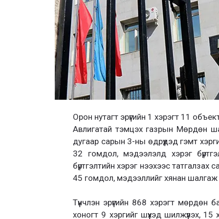
Орон нутагт эрүүгийн 1 хэрэгт 11 объ
Авлигатай тэмцэх газрын Мөрдөн ша
дугаар сарын 3-ны өдрүүдэд гэмт хэр
32 гомдол, мэдээлэлд хэрэг бүртг
бүртгэлтийн хэрэг нээхээс татгалзах 
45 гомдол, мэдээллийг хянан шалгаж 
Түүнчлэн эрүүгийн 868 хэрэгт мөрдөн
хоногт 9 хэргийг шүүхэд шилжүүлэх, 15