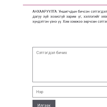
АНХААРУУЛГА: Уншигчдын бичсэн сэтгэгдэлд
дагуу зүй зохисгүй зарим үг, хэллэгийг х
хүндэтгэн үзнэ үү. Хэм хэмжээ зөрчсөн сэтгэ
Сэтгэгдэл
бичих
Нэр