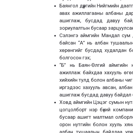
Баянгол дүүргийн Нийгмийн даат
авах ажиллагааны албаны дар
ашиглаж, бусдад давуу бай
зориулалтын бусаар зарцуулсан
Сэлэнгэ аймгийн Мандал сум 
байсан “А” нь албан тушаалы
хөрөнгийг бусдад худалдан б
болгосон гэх;
“Б” нь Баян-Өлгий аймгийн 
ажиллаж байхдаа хахууль өгөгч
хийхийн тулд болон албаны чиг ү
иргэдээс хахууль авсан, албан 
ашиглаж бусдад давуу байдал б
Ховд аймгийн Цэцэг сумын нута
цогцолборт нэр бүхий компан
бусаар ашигт малтмал олборлол
орон нутгийн болон хууль хян
албан тушаалын байдлаа урв