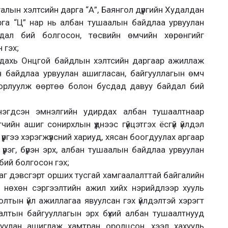
галын хэлтсийн дарга “А”, Баянгол дүүргийн Худалдан
га “Ц” нар нь албан тушаалын байдлаа урвуулан
дал бий болгосон, төсвийн өмчийн хөрөнгийг
 гэх;
дахь Онцгой байдлын хэлтсийн даргаар ажиллаж
н байдлаа урвуулан ашигласан, байгууллагын өмч
орлуулж өөртөө болон бусдад давуу байдал бий
нэгдсэн эмнэлгийн удирдах албан тушаалтнаар
ийн ашиг сонирхлын үүднээс гүйцэтгэх ёсгүй үйлдэл
үргээ хэрэгжүүлсний хариуд, хясан боогдуулах аргаар
үүрэг, бүрэн эрх, албан тушаалын байдлаа урвуулан
ий болгосон гэх;
г дэвсгэрт орших тусгай хамгаалалттай байгалийн
и нөхөн сэргээлтийн ажил хийх нэрийдлээр хууль
тын үйл ажиллагаа явуулсан гэх үйлдэлтэй хэрэгт
алтын байгууллагын эрх бүхий албан тушаалтнууд
уулан ашиглаж хамтран оролцсон, хээл хахууль