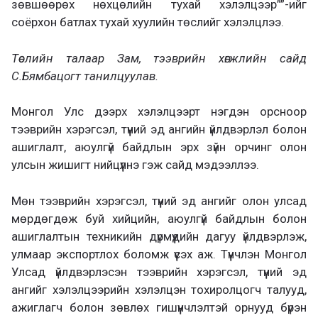
зөвшөөрөх нөхцөлийн тухай хэлэлцээр””-ийг
соёрхон батлах тухай хуулийн төслийг хэлэлцлээ.
Төслийн талаар Зам, тээврийн хөгжлийн сайд
С.Бямбацогт танилцуулав.
Монгол Улс дээрх хэлэлцээрт нэгдэн орсноор
тээврийн хэрэгсэл, түүний эд ангийн үйлдвэрлэл болон
ашиглалт, аюулгүй байдлын эрх зүйн орчинг олон
улсын жишигт нийцүүлнэ гэж сайд мэдээллээ.
Мөн тээврийн хэрэгсэл, түүний эд ангийг олон улсад
мөрдөгдөж буй хийцийн, аюулгүй байдлын болон
ашиглалтын техникийн дүрмүүдийн дагуу үйлдвэрлэж,
улмаар экспортлох боломж үүсэх аж. Түүнчлэн Монгол
Улсад үйлдвэрлэсэн тээврийн хэрэгсэл, түүний эд
ангийг хэлэлцээрийн хэлэлцэн тохиролцогч талууд,
ажиглагч болон зөвлөх гишүүнчлэлтэй орнууд бүрэн