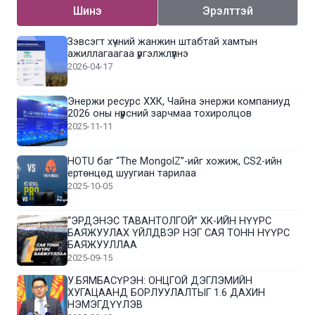
Шинэ
Эрэлттэй
Зэвсэгт хүчний жанжин штабтай хамтын
ажиллагаагаа үргэлжлүүлнэ
2026-04-17
Энержи ресурс ХХК, Чайна энержи компаниуд
2026 оны нүүрсний зарчмаа тохиролцов
2025-11-11
HOTU баг “The MongolZ”-ийг хожиж, CS2-ийн
ертөнцөд шуугиан тарилаа
2025-10-05
“ЭРДЭНЭС ТАВАНТОЛГОЙ” ХК-ИЙН НҮҮРС
БАЯЖУУЛАХ ҮЙЛДВЭР НЭГ САЯ ТОНН НҮҮРС
БАЯЖУУЛЛАА
2025-09-15
У.БЯМБАСҮРЭН: ОНЦГОЙ ДЭГЛЭМИЙН
ХУГАЦААНД БОРЛУУЛАЛТЫГ 1.6 ДАХИН
НЭМЭГДҮҮЛЭВ