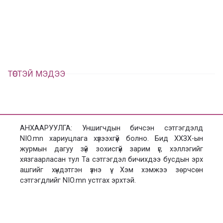
а
э
л
х
ц
а
х
ТӨСТЭЙ МЭДЭЭ
АНХААРУУЛГА: Уншигчдын бичсэн сэтгэгдэлд
NIO.mn хариуцлага хүлээхгүй болно. Бид ХХЗХ-ын
журмын дагуу зүй зохисгүй зарим үг, хэллэгийг
хязгаарласан тул Та сэтгэгдэл бичихдээ бусдын эрх
ашгийг хүндэтгэн үзнэ үү. Хэм хэмжээ зөрчсөн
сэтгэгдлийг NIO.mn устгах эрхтэй.