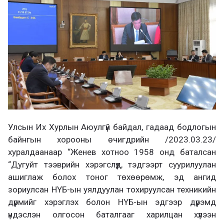
а
х
Улсын Их Хурлын Аюулгүй байдал, гадаад бодлогын
байнгын хорооны өчигдрийн /2023.03.23/
хуралдаанаар “Женев хотноо 1958 онд баталсан
“Дугуйт тээврийн хэрэгслүүд, тэдгээрт суурилуулан
ашиглаж болох тоног төхөөрөмж, эд ангид
зориулсан НҮБ-ын уялдуулан тохируулсан техникийн
дүрмийг хэрэглэх болон НҮБ-ын эдгээр дүрэмд
үндэслэн олгосон баталгааг харилцан хүлээн