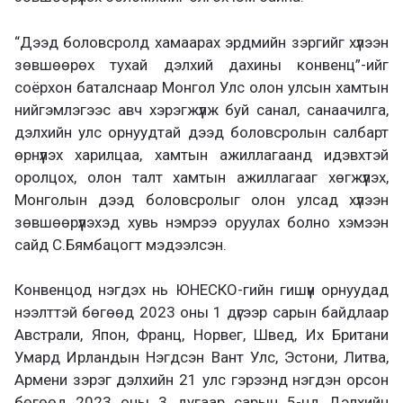
“Дээд боловсролд хамаарах эрдмийн зэргийг хүлээн
зөвшөөрөх тухай дэлхий дахины конвенц”-ийг
соёрхон баталснаар Монгол Улс олон улсын хамтын
нийгэмлэгээс авч хэрэгжүүлж буй санал, санаачилга,
дэлхийн улс орнуудтай дээд боловсролын салбарт
өрнүүлэх харилцаа, хамтын ажиллагаанд идэвхтэй
оролцох, олон талт хамтын ажиллагааг хөгжүүлэх,
Монголын дээд боловсролыг олон улсад хүлээн
зөвшөөрүүлэхэд хувь нэмрээ оруулах болно хэмээн
сайд С.Бямбацогт мэдээлсэн.
Конвенцод нэгдэх нь ЮНЕСКО-гийн гишүүн орнуудад
нээлттэй бөгөөд 2023 оны 1 дүгээр сарын байдлаар
Австрали, Япон, Франц, Норвег, Швед, Их Британи
Умард Ирландын Нэгдсэн Вант Улс, Эстони, Литва,
Армени зэрэг дэлхийн 21 улс гэрээнд нэгдэн орсон
бөгөөд 2023 оны 3 дугаар сарын 5-нд Дэлхийн