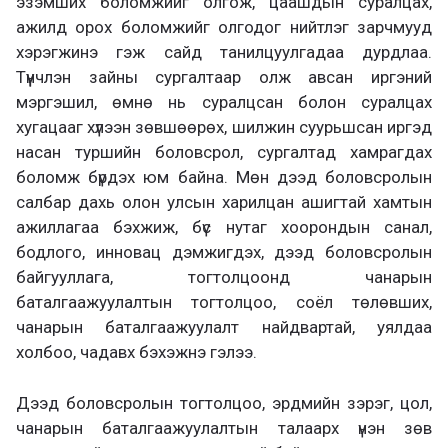
эзэмших боломжийг олгож, цаашдын суралцах,
ажилд орох боломжийг олгодог нийтлэг зарчмууд
хэрэгжинэ гэж сайд танилцуулгадаа дурдлаа.
Түүнчлэн зайны сургалтаар олж авсан иргэний
мэргэшил, өмнө нь суралцсан болон суралцах
хугацааг хүлээн зөвшөөрөх, шилжин суурьшсан иргэд
насан туршийн боловсрол, сургалтад хамрагдах
боломж бүрдэх юм байна. Мөн дээд боловсролын
салбар дахь олон улсын харилцан ашигтай хамтын
ажиллагаа бэхжиж, бүс нутаг хоорондын санал,
бодлого, инновац дэмжигдэх, дээд боловсролын
байгууллага, тогтолцоонд чанарын
баталгаажуулалтын тогтолцоо, соёл төлөвших,
чанарын баталгаажуулалт найдвартай, уялдаа
холбоо, чадавх бэхэжнэ гэлээ.
Дээд боловсролын тогтолцоо, эрдмийн зэрэг, цол,
чанарын баталгаажуулалтын талаарх үнэн зөв