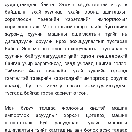
худалдаалдаг байна. Замын хөдөлгөөний аюулгүй
байдлын тухай хуулиар тухайн оронд ашиглахыг
хориглосон тээврийн хэрэгслийг импортлохыг
хориглосон аж. Мөн тээврийн хэрэгслийн бүртгэлийн
журамд хуучин машины ашиглалтын түүхийг нь
дагалдуулж оруулж ирэх зохицуулалтыг тусгасан
байна. Энэ мэтээр олон зохицуулалтыг тусгасан ч
хуулийн байгууллагуудаас үүнийг хүлээн зөвшөөрөхгүй
байгаа учир хэрэгжихэд саад учраад байгаа гэлээ.
Тиймээс Авто тээврийн тухай хуулийн төсөлд
гэмтэлтэй тээврийн хэрэгслүүдийг импортоор оруулж
ирэхгүй, бүртгэж авахгүй гэсэн зохицуулалтуудыг
тусгаад байгаа гэсэн хариулт өгсөн.
Мөн буруу талдаа жолооны хүрдтэй машин
импортлох асуудлыг хэрхэн цэгцлэх, машин
экспортолж буй улсуудаас тухайн машины
ашиглалтын түүхийг хамтад нь авч болох эсэх талаар