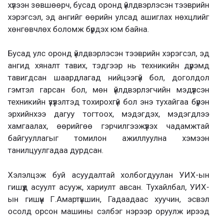
хүлээн зөвшөөрч, бусад оронд үйлдвэрлэсэн тээврийн
хэрэгсэл, эд ангийг өөрийн улсад ашиглах нөхцлийг
хөнгөвчлөх боломж бүрдэх юм байна.
Бусад улс оронд үйлдвэрлэсэн тээврийн хэрэгсэл, эд
ангид хяналт тавих, тэдгээр нь техникийн дүрэмд
тавигдсан шаардлагад нийцээгүй бол, доголдол
гэмтэл гарсан бол, мөн үйлдвэрлэгчийн мэдүүлсэн
техникийн үзүүлэлтэд тохирохгүй бол энэ тухайгаа бүрэн
эрхийнхээ дагуу тогтоох, мэдэгдэх, мэдэгдлээ
хамгаалах, өөрийгөө гэрчилгээжүүлэх чадамжтай
байгууллагыг томилон ажиллуулна хэмээн
танилцуулгадаа дурдсан.
Хэлэлцэж буй асуудалтай холбогдуулан УИХ-ын
гишүүд асуулт асууж, хариулт авсан. Тухайлбал, УИХ-
ын гишүүн Г.Амартүвшин, Гадаадаас хуучин, эсвэл
осолд орсон машины сэлбэг нэрээр оруулж ирээд