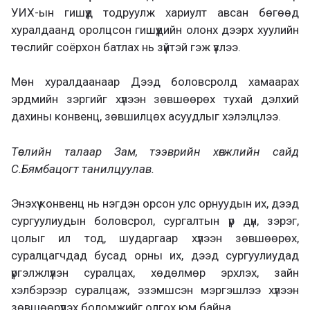
УИХ-ын гишүүд тодруулж хариулт авсан бөгөөд
хуралдаанд оролцсон гишүүдийн олонх дээрх хуулийн
төслийг соёрхон батлах нь зүйтэй гэж үзлээ.
Мөн хуралдаанаар Дээд боловсролд хамаарах
эрдмийн зэргийг хүлээн зөвшөөрөх тухай дэлхий
дахины конвенц, зөвшилцөх асуудлыг хэлэлцлээ.
Төслийн талаар Зам, тээврийн хөгжлийн сайд
С.Бямбацогт танилцуулав.
Энэхүү конвенц нь нэгдэн орсон улс орнуудын их, дээд
сургуулиудын боловсрол, сургалтын үр дүн, зэрэг,
цолыг ил тод, шударгаар хүлээн зөвшөөрөх,
суралцагчдад бусад орны их, дээд сургуулиудад
үргэлжлүүлэн суралцах, хөдөлмөр эрхлэх, зайн
хэлбэрээр суралцаж, эзэмшсэн мэргэшлээ хүлээн
зөвшөөрүүлэх боломжийг олгох юм байна.