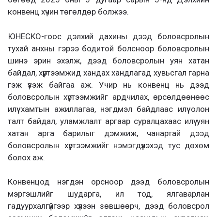
конвенц хүчин төгөлдөр болжээ.
ЮНЕСКО-гоос дэлхий дахины дээд боловсролын
тухай анхны гэрээ бодитой болсноор боловсролын
шинэ эрин эхэлж, дээд боловсролын уян хатан
байдал, хүртээмжид хандах хандлагад хувьсгал гарна
гэж үзэж байгаа аж. Учир нь конвенц нь дээд
боловсролын хүртээмжийг ардчилах, өрсөлдөөнөөс
илүү хамтын ажиллагаа, нэгдмэл байдлаас илүү олон
талт байдал, уламжлалт аргаар суралцахаас илүү уян
хатан арга барилыг дэмжиж, чанартай дээд
боловсролын хүртээмжийг нэмэгдүүлэхэд тус дөхөм
болох аж.
Конвенцод нэгдэн орсноор дээд боловсролын
мэргэшлийг шударга, ил тод, ялгаварлан
гадуурхалгүйгээр хүлээн зөвшөөрч, дээд боловсрол