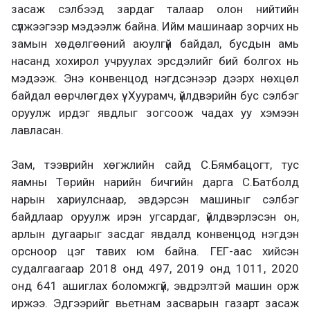
засаж сэлбээд зардаг талаар олон нийтийн
сүлжээгээр мэдээлж байна. Ийм машинаар зорчих нь
замын хөдөлгөөний аюулгүй байдал, бусдын амь
насанд хохирол учруулах эрсдэлийг бий болгох нь
мэдээж. Энэ конвенцод нэгдсэнээр дээрх нөхцөл
байдал өөрчлөгдөх үү. Хуурамч, үйлдвэрийн бус сэлбэг
оруулж ирдэг явдлыг зогсоож чадах уу хэмээн
лавласан.
Зам, тээврийн хөгжлийн сайд С.Бямбацогт, тус
яамны Төрийн нарийн бичгийн дарга С.Батболд
нарын хариулснаар, эвдэрсэн машиныг сэлбэг
байдлаар оруулж ирэн угсардаг, үйлдвэрлэсэн он,
арлын дугаарыг засдаг явдалд конвенцод нэгдэн
орсноор цэг тавих юм байна. ГЕГ-аас хийсэн
судалгаагаар 2018 онд 497, 2019 онд 1011, 2020
онд 641 ашиглах боломжгүй, эвдрэлтэй машин орж
иржээ. Эдгээрийг вьетнам засварын газарт засаж