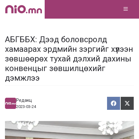
Skip
MEN
to
content
АБГББХ: Дээд боловсролд
хамаарах эрдмийн зэргийг хүлээн
зөвшөөрөх тухай дэлхий дахины
конвенцыг зөвшилцөхийг
дэмжлээ
Редакц
Хуваалца
Түгэ
Х
Т
2023-03-24
у
в
г
а
э
а
э
л
х
ц