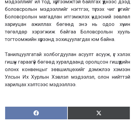
мэдээллийг ил тод, хүртээмжтэй байлгах үүднээс дээд
боловсролын мэдээллийг нэгтгэх, түгээх чиг үүргийг
Боловсролын магадлан итгэмжлэх үндэсний зөвлөл
хариуцан ажиллах бөгөөд энэ нь одоо хүчин
төгөлдөр хэрэгжиж байгаа Боловсролын хууль
тогтоомжийн хүрээнд зохицуулагдах юм байна.
Танилцуулгатай холбогдуулан асуулт асууж, үг хэлэх
гишүүн гараагүй бөгөөд хуралдаанд оролцсон гишүүдийн
олонх конвенцыг зөвшилцөхийг дэмжлээ хэмээн
Улсын Их Хурлын Хэвлэл мэдээлэл, олон нийттэй
харилцах хэлтсээс мэдээллээ.
Хуваалцах:
Түгээх:
Х
Т
у
в
г
а
э