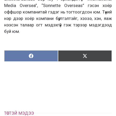
Media Oversea”, “Sonnette Overseas” гэсэн хоёр
оффшор компанитай гэдэг нь тогтоогдсон юм. Түүний
нэр дээр хоёр компани бүртгэлтэйг, хэзээ, хэн, яаж
нээсэн талаар огт мэдэхгүй гэж тэрээр мэдэгдээд
буй юм.
Хуваалцах:
Түгээх:
Х
Т
у
в
г
а
э
а
э
л
х
ц
а
х
ТӨСТЭЙ МЭДЭЭ