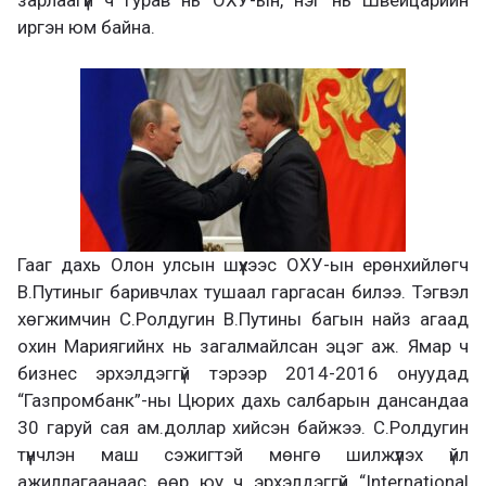
иргэн юм байна.
Гааг дахь Олон улсын шүүхээс ОХУ-ын eрөнхийлөгч
В.Путиныг баривчлах тушаал гаргасан билээ. Тэгвэл
хөгжимчин С.Ролдугин В.Путины багын найз агаад
охин Мариягийнх нь загалмайлсан эцэг аж. Ямар ч
бизнес эрхэлдэггүй тэрээр 2014-2016 онуудад
“Газпромбанк”-ны Цюрих дахь салбарын дансандаа
30 гаруй сая ам.доллар хийсэн байжээ. С.Ролдугин
түүнчлэн маш сэжигтэй мөнгө шилжүүлэх үйл
ажиллагаанаас өөр юу ч эрхэлдэггүй “International