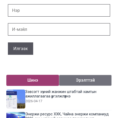
Нэр
И-
мэйл
Шинэ
Эрэлттэй
Зэвсэгт хүчний жанжин штабтай хамтын
ажиллагаагаа үргэлжлүүлнэ
2026-04-17
Энержи ресурс ХХК, Чайна энержи компаниуд