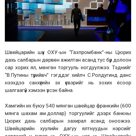
Швейцарийн шүүх ОХУ-ын “Газпромбанк”-ны Цюрих
дахь салбарын дөрвөн ажилтан асанд тус бүр долоон
сар хорих ял, мөнгөн торгууль ногдуулжээ. Тэднийг
“В.Путины түрийвч” гэгддэг хийлч С.Ролдугинд данс
нээхдээ санхүүгийн эх үүсвэрийг нь зохих ёсоор
шалгаагүй хэмээн үзсэн байна.
Хамгийн их буюу 540 мянган швейцар франкийн (600
мянга шахам ам.доллар) торгуулийг дээрх банкны
Цюрих дахь салбарын захирал асанд оноожээ.
Швейцарийн хуулийн дагуу ялтнуудын нэрсийг
зарлаагүй ч гурав нь ОХУ-ын, нэг нь Швейцарийн