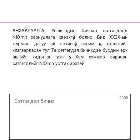
АНХААРУУЛГА: Уншигчдын бичсэн сэтгэгдэлд
NIO.mn хариуцлага хүлээхгүй болно. Бид ХХЗХ-ын
журмын дагуу зүй зохисгүй зарим үг, хэллэгийг
хязгаарласан тул Та сэтгэгдэл бичихдээ бусдын эрх
ашгийг хүндэтгэн үзнэ үү. Хэм хэмжээ зөрчсөн
сэтгэгдлийг NIO.mn устгах эрхтэй.
Сэтгэгдэл
2000
бичих