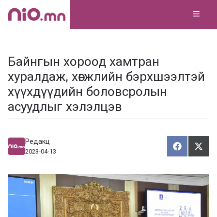
Skip
MEN
to
content
Байнгын хороод хамтран
хуралдаж, хөгжлийн бэрхшээлтэй
хүүхдүүдийн боловсролын
асуудлыг хэлэлцэв
Редакц
Хуваалца
Түг
Х
Т
2023-04-13
у
ү
в
г
а
э
а
э
л
х
ц
а
х