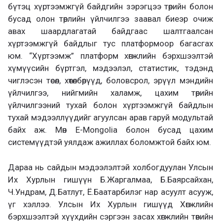
бүтэц хүртээмжгүй байдгийн зэрэгцээ төрийн болон
бусад олон төрлийн үйлчилгээ заавал биеэр очиж
авах шаардлагатай байдгаас шалтгаалсан
хүртээмжгүй байдлыг тус платформоор багасгах
юм. “Хүртээмж” платформ хөгжлийн бэрхшээлтэй
хүмүүсийн бүртгэл, мэдээлэл, статистик, тэдэнд
чиглэсэн төсөл, хөтөлбөрүүд, боловсрол, эрүүл мэндийн
үйлчилгээ, нийгмийн халамж, цахим төрийн
үйлчилгээний тухай болон хүртээмжгүй байдлын
тухай мэдээллүүдийг агуулсан арав гаруй модультай
байх аж. Мөн E-Mongolia болон бусад цахим
системүүдтэй уялдаж ажиллах боломжтой байх юм.
Дараа нь сайдын мэдээлэлтэй холбогдуулан Улсын
Их Хурлын гишүүн Б.Жаргалмаа, Б.Баярсайхан,
Ч.Ундрам, Д.Батлут, Ё.Баатарбилэг нар асуулт асууж,
үг хэллээ. Улсын Их Хурлын гишүүд Хөгжлийн
бэрхшээлтэй хүүхдийн сэргээн засах хөгжлийн төвийн