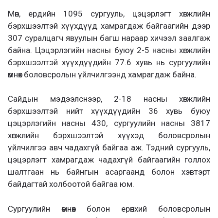
Мөн, ердийн 1095 сургууль, цэцэрлэгт хөгжлийн
бэрхшээлтэй хүүхдүүд хамрагдаж байгаагийн дээр
307 суралцагч явуулын багш нараар хичээл заалгаж
байна. Цэцэрлэгийн насны буюу 2-5 насны хөгжлийн
бэрхшээлтэй хүүхдүүдийн 77.6 хувь нь сургуулийн
өмнөх боловсролын үйлчилгээнд хамрагдаж байна.
Сайдын мэдээлснээр, 2-18 насны хөгжлийн
бэрхшээлтэй нийт хүүхдүүдийн 36 хувь буюу
цэцэрлэгийн насны 430, сургуулийн насны 3817
хөгжлийн бэрхшээлтэй хүүхэд боловсролын
үйлчилгээ авч чадахгүй байгаа аж. Тэдний сургууль,
цэцэрлэгт хамрагдаж чадахгүй байгаагийн голлох
шалтгаан нь байнгын асаргаанд болон хэвтэрт
байдагтай холбоотой байгаа юм.
Сургуулийн өмнөх болон ерөнхий боловсролын