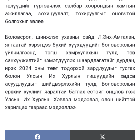
төслүүдийг түргэвчлэх, салбар хоорондын хамтын
ажиллагаа, зохицуулалт, тохируулгыг оновчтой
болгохыг зөвлөлөө.
Боловсрол, шинжлэх ухааны сайд Л.Энх-Амгалан,
ялгаатай хэрэгцээ бүхий хүүхдүүдийг боловсролын
үйлчилгээнд тэгш хамруулахын тулд төсөв
санхүүжилтийг нэмэгдүүлэх шаардлагатайг дурдан,
ирэх 2024 оны төсөвт тодорхой зардлуудыг тусгах
болон Улсын Их Хурлын гишүүдийн хөндсөн
асуудлуудыг шийдвэрлэхийн тулд Боловсролын
ерөнхий хуулийг яаралтай батлах ёстойг онцлов гэж
Улсын Их Хурлын Хэвлэл мэдээлэл, олон нийттэй
харилцах газраас мэдээллээ.
Хуваалцах:
Түгээх:
Х
Т