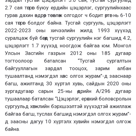
зардал тусгай цэцэрлэгт 3.0 сая, тусгай сургуульд
2.7 сая төгрөг буюу ердийн цэцэрлэг, сургуулийнхаас
гурав дахин өндрөөр төсөвлөж олгодог ч бодит өртөг нь 6-10
сая төгрөг болдог байна. Тусгай сургууль, цэцэрлэгт
2022-2023 оны хичээлийн жилд 1993 хүүхэд
суралцаж буй бөгөөд тусгай сургуулийн нэг багшид 4.2,
цэцэрлэгт 1.7 хүүхэд ноогдож байгаа юм. Монгол
Улсын Засгийн газрын 2012 оны 185 дугаар
тогтоолоор баталсан “Тусгай сургалтын
байгууллагын зардал тооцох, зарим албан
тушаалтанд нэмэгдэл хөлс олгох журам”-д зааснаар
багш, ажилтанд 30 хүртэл хувь, сайдын 2020 оны
зургадугаар сарын 25-ны өдрийн А/296 дугаар
тушаалаар баталсан “Цэцэрлэг, ерөнхий боловсролын
сургуульд хөгжлийн бэрхшээлтэй хүүхэдтэй ажиллаж
байгаа багш, туслах багшид нэмэгдэл олгох журам”-
д заасны дагуу 10 хүртэлх хувийн нэмэгдэл олгож
байна.