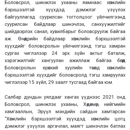
Боловсрол, шинжлэх ухааны яамнаас хөгжлийн
бэрхшээлтэй хүүхдэд дэмжлэг үзүүлэх
байгууллагад суурилсан тогтолцоог үйлчилгээнд
суурилсан байдлаар шинэчлэх, санхүүжилтийг
шийдвэрлэх санал, хувилбарыг боловсруулж байгаа
аж. Өнөөдрийн байдлаар хөгжлийн бэрхшээлтэй
хүүхдийг боловсролын үйлчилгээнд тэгш хамран
сургах чиглэлээр 24 эрх зүйн актыг баталж,
хэрэгжилтийг хангуулан ажиллаж байгаа бөгөөд
Боловсролын ерөнхий хуулийн төсөлд хөгжлийн
бэрхшээлтэй хүүхдийг боловсролд тэгш хамруулах
чиглэлээр 15 зүйл, 29 заалт тусгаад байгаа юм.
Салбар дундын уялдааг хангах үүднээс 2021 онд
Боловсрол, шинжлэх ухааны, Хөдөлмөр, нийгмийн
хамгааллын, Эрүүл мэндийн сайдын хамтарсан
“Хөгжлийн бэрхшээлтэй хүүхдэд хөгжлийн цогц
дэмжлэг үзүүлэх аргачлал, маягт шинэчлэн батлах