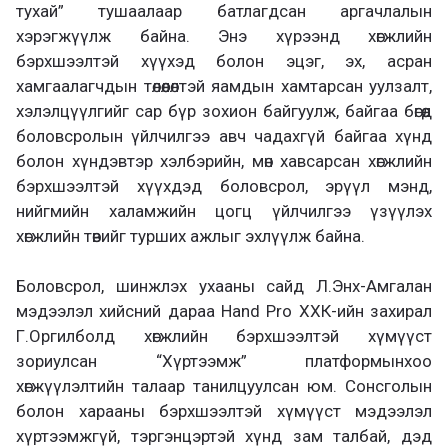
тухай” тушаалаар батлагдсан аргачлалын
хэрэгжүүлж байна. Энэ хүрээнд хөгжлийн
бэрхшээлтэй хүүхэд болон эцэг, эх, асран
хамгаалагчдын төлөөлөлтэй яамдын хамтарсан уулзалт,
хэлэлцүүлгийг сар бүр зохион байгуулж, байгаа бөгөөд
боловсролын үйлчилгээ авч чадахгүй байгаа хүнд
болон хүндэвтэр хэлбэрийн, мөн хавсарсан хөгжлийн
бэрхшээлтэй хүүхдэд боловсрол, эрүүл мэнд,
нийгмийн халамжийн цогц үйлчилгээ үзүүлэх
хөгжлийн төвийг турших ажлыг эхлүүлж байна.
Боловсрол, шинжлэх ухааны сайд Л.Энх-Амгалан
мэдээлэл хийсний дараа Hand Pro ХХК-ийн захирал
Г.Оргилболд хөгжлийн бэрхшээлтэй хүмүүст
зориулсан “Хүртээмж” платформынхоо
хөгжүүлэлтийн талаар танилцуулсан юм. Сонсголын
болон харааны бэрхшээлтэй хүмүүст мэдээлэл
хүртээмжгүй, тэргэнцэртэй хүнд зам талбай, дэд