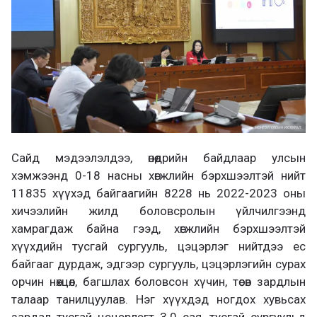
Сайд мэдээлэлдээ, өнөөдрийн байдлаар улсын
хэмжээнд 0-18 насны хөгжлийн бэрхшээлтэй нийт
11835 хүүхэд байгаагийн 8228 нь 2022-2023 оны
хичээлийн жилд боловсролын үйлчилгээнд
хамрагдаж байна гээд, хөгжлийн бэрхшээлтэй
хүүхдийн тусгай сургууль, цэцэрлэг нийтдээ ес
байгааг дурдаж, эдгээр сургууль, цэцэрлэгийн сурах
орчин нөхцөл, багшлах боловсон хүчин, төсөв зардлын
талаар танилцуулав. Нэг хүүхдэд ногдох хувьсах