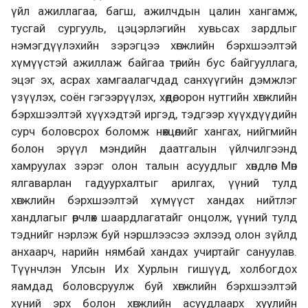
үйл ажиллагаа, багш, ажилчдын цалин хангамж,
тусгай сургууль, цэцэрлэгийн хувьсах зардлыг
нэмэгдүүлэхийн зэрэгцээ хөгжлийн бэрхшээлтэй
хүмүүстэй ажиллаж байгаа төрийн бус байгууллага,
эцэг эх, асрах хамгаалагчдад санхүүгийн дэмжлэг
үзүүлэх, соён гэгээрүүлэх, хөдөө, орон нутгийн хөгжлийн
бэрхшээлтэй хүүхэдтэй иргэд, тэдгээр хүүхдүүдийн
сурч боловсрох боломж нөхцөлийг хангах, нийгмийн
болон эрүүл мэндийн даатгалын үйлчилгээнд
хамруулах зэрэг олон талын асуудлыг хөндлөө. Мөн
ялгаварлан гадуурхалтыг арилгах, үүний тулд
хөгжлийн бэрхшээлтэй хүмүүст хандах нийтлэг
хандлагыг өөрчлөх шаардлагатайг онцолж, үүний тулд
тэднийг нэрлэж буй нэршлээсээ эхлээд олон зүйлд
анхаарч, нарийн нямбай хандах учиртайг сануулав.
Түүнчлэн Улсын Их Хурлын гишүүд, холбогдох
яамдад боловсруулж буй хөгжлийн бэрхшээлтэй
хүний эрх болон хөгжлийн асуудлаарх хуулийн