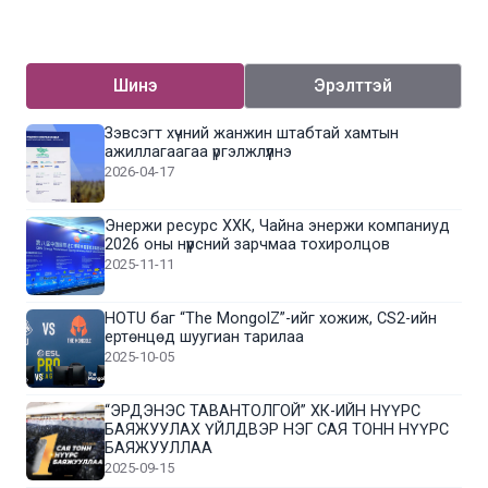
Шинэ
Эрэлттэй
Зэвсэгт хүчний жанжин штабтай хамтын
ажиллагаагаа үргэлжлүүлнэ
2026-04-17
Энержи ресурс ХХК, Чайна энержи компаниуд
2026 оны нүүрсний зарчмаа тохиролцов
2025-11-11
HOTU баг “The MongolZ”-ийг хожиж, CS2-ийн
ертөнцөд шуугиан тарилаа
2025-10-05
“ЭРДЭНЭС ТАВАНТОЛГОЙ” ХК-ИЙН НҮҮРС
БАЯЖУУЛАХ ҮЙЛДВЭР НЭГ САЯ ТОНН НҮҮРС
БАЯЖУУЛЛАА
2025-09-15