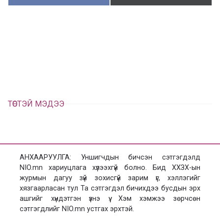
у
ү
в
г
а
э
а
э
л
х
ц
а
х
ТӨСТЭЙ МЭДЭЭ
АНХААРУУЛГА: Уншигчдын бичсэн сэтгэгдэлд
NIO.mn хариуцлага хүлээхгүй болно. Бид ХХЗХ-ын
журмын дагуу зүй зохисгүй зарим үг, хэллэгийг
хязгаарласан тул Та сэтгэгдэл бичихдээ бусдын эрх
ашгийг хүндэтгэн үзнэ үү. Хэм хэмжээ зөрчсөн
сэтгэгдлийг NIO.mn устгах эрхтэй.