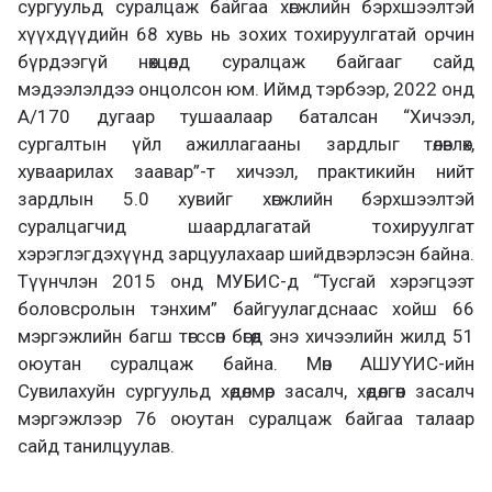
сургуульд суралцаж байгаа хөгжлийн бэрхшээлтэй
хүүхдүүдийн 68 хувь нь зохих тохируулгатай орчин
бүрдээгүй нөхцөлд суралцаж байгааг сайд
мэдээлэлдээ онцолсон юм. Иймд тэрбээр, 2022 онд
А/170 дугаар тушаалаар баталсан “Хичээл,
сургалтын үйл ажиллагааны зардлыг төлөвлөх,
хуваарилах заавар”-т хичээл, практикийн нийт
зардлын 5.0 хувийг хөгжлийн бэрхшээлтэй
суралцагчид шаардлагатай тохируулгат
хэрэглэгдэхүүнд зарцуулахаар шийдвэрлэсэн байна.
Түүнчлэн 2015 онд МУБИС-д “Тусгай хэрэгцээт
боловсролын тэнхим” байгуулагдснаас хойш 66
мэргэжлийн багш төгссөн бөгөөд энэ хичээлийн жилд 51
оюутан суралцаж байна. Мөн АШУҮИС-ийн
Сувилахуйн сургуульд хөдөлмөр засалч, хөдөлгөөн засалч
мэргэжлээр 76 оюутан суралцаж байгаа талаар
сайд танилцуулав.