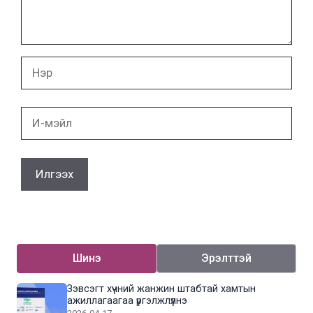
Нэр
И-
мэйл
Шинэ
Эрэлттэй
Зэвсэгт хүчний жанжин штабтай хамтын
ажиллагаагаа үргэлжлүүлнэ