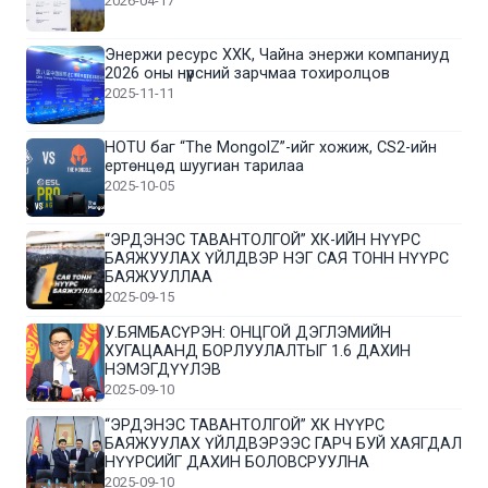
2026-04-17
Энержи ресурс ХХК, Чайна энержи компаниуд
2026 оны нүүрсний зарчмаа тохиролцов
2025-11-11
HOTU баг “The MongolZ”-ийг хожиж, CS2-ийн
ертөнцөд шуугиан тарилаа
2025-10-05
“ЭРДЭНЭС ТАВАНТОЛГОЙ” ХК-ИЙН НҮҮРС
БАЯЖУУЛАХ ҮЙЛДВЭР НЭГ САЯ ТОНН НҮҮРС
БАЯЖУУЛЛАА
2025-09-15
У.БЯМБАСҮРЭН: ОНЦГОЙ ДЭГЛЭМИЙН
ХУГАЦААНД БОРЛУУЛАЛТЫГ 1.6 ДАХИН
НЭМЭГДҮҮЛЭВ
2025-09-10
“ЭРДЭНЭС ТАВАНТОЛГОЙ” ХК НҮҮРС
БАЯЖУУЛАХ ҮЙЛДВЭРЭЭС ГАРЧ БУЙ ХАЯГДАЛ
НҮҮРСИЙГ ДАХИН БОЛОВСРУУЛНА
2025-09-10