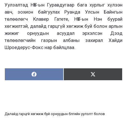
Уулзалтад НҮБ-ын Гуравдугаар бага хурлыг хүлээн
авч, зохион байгуулах Руанда Улсын Байнгын
төлөөлөгч Клавер Гатете, НҮБ-ын Нэн буурай
хөгжилтэй, далайд гарцгүй хөгжиж буй болон арлын
жижиг орнуудын асуудал эрхэлсэн Дээд
төлөөлөгчийн газрын албаны захирал Хайди
Шроедерус-Фокс нар байлцлаа.
Хуваалцах:
Түгээх:
Х
Т
у
ү
в
г
а
э
а
э
л
х
ц
а
Далайд гарцгүй хөгжиж буй орнуудын бүлгийн уулзлт болов
х