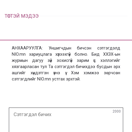
ТӨСТЭЙ МЭДЭЭ
АНХААРУУЛГА: Уншигчдын бичсэн сэтгэгдэлд
NIO.mn хариуцлага хүлээхгүй болно. Бид ХХЗХ-ын
журмын дагуу зүй зохисгүй зарим үг, хэллэгийг
хязгаарласан тул Та сэтгэгдэл бичихдээ бусдын эрх
ашгийг хүндэтгэн үзнэ үү. Хэм хэмжээ зөрчсөн
сэтгэгдлийг NIO.mn устгах эрхтэй.
Сэтгэгдэл
2000
бичих