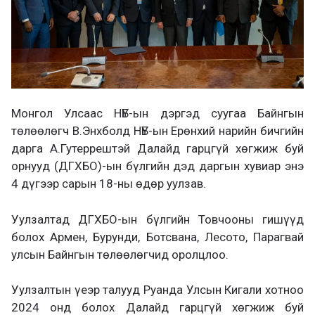
Монгол Улсаас НҮБ-ын дэргэд суугаа Байнгын
төлөөлөгч В.Энхболд НҮБ-ын Ерөнхий нарийн бичгийн
дарга А.Гутеррештэй Далайд гарцгүй хөгжиж буй
орнууд (ДГХБО)-ын бүлгийн дэд даргын хувиар энэ
4 дүгээр сарын 18-ны өдөр уулзав.
Уулзалтад ДГХБО-ын бүлгийн Товчооны гишүүд
болох Армен, Бурунди, Ботсвана, Лесото, Парагвай
улсын Байнгын төлөөлөгчид оролцлоо.
Уулзалтын үеэр талууд Руанда Улсын Кигали хотноо
2024 онд болох Далайд гарцгүй хөгжиж буй