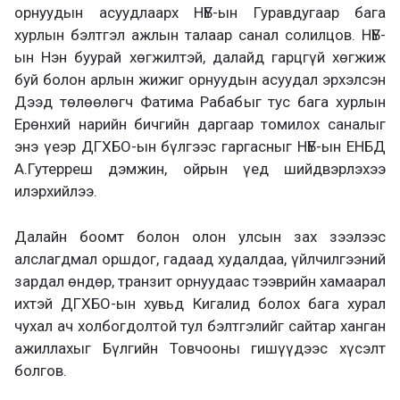
орнуудын асуудлаарх НҮБ-ын Гуравдугаар бага
хурлын бэлтгэл ажлын талаар санал солилцов. НҮБ-
ын Нэн буурай хөгжилтэй, далайд гарцгүй хөгжиж
буй болон арлын жижиг орнуудын асуудал эрхэлсэн
Дээд төлөөлөгч Фатима Рабабыг тус бага хурлын
Ерөнхий нарийн бичгийн даргаар томилох саналыг
энэ үеэр ДГХБО-ын бүлгээс гаргасныг НҮБ-ын ЕНБД
А.Гутерреш дэмжин, ойрын үед шийдвэрлэхээ
илэрхийлээ.
Далайн боомт болон олон улсын зах зээлээс
алслагдмал оршдог, гадаад худалдаа, үйлчилгээний
зардал өндөр, транзит орнуудаас тээврийн хамаарал
ихтэй ДГХБО-ын хувьд Кигалид болох бага хурал
чухал ач холбогдолтой тул бэлтгэлийг сайтар ханган
ажиллахыг Бүлгийн Товчооны гишүүдээс хүсэлт
болгов.